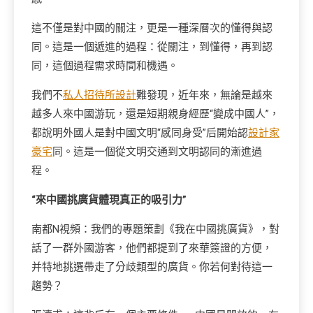
這不僅是對中國的關注，更是一種深層次的懂得與認
同。這是一個遞進的過程：從關注，到懂得，再到認
同，這個過程需求時間和機遇。
我們不
私人招待所設計
難發現，近年來，無論是越來
越多人來中國游玩，還是短期親身經歷“變成中國人”，
都說明外國人是對中國文明“感同身受”后開始認
設計家
豪宅
同。這是一個從文明交通到文明認同的漸進過
程。
“來中國挑廣貨體現真正的吸引力”
南都N視頻：我們的專題策劃《我在中國挑廣貨》，對
話了一群外國游客，他們都提到了來華簽證的方便，
并特地挑選帶走了分歧類型的廣貨。你若何對待這一
趨勢？