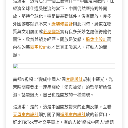
張濤甫：這背后有一個主要條件——中國是開放的。在
經濟全球化遭受逆流的當下，中國仍然堅持對外開
放、堅持全球化，這是最基礎條件。沒有開放，良多
外國游客就進不來。
綠裝修設計
與此同時，廣東在物
質與文明層面確
老屋翻新
實有良多美妙之處值得他們
關注、欣賞與親身經歷。開放是姿態，
退休宅設計
而
內在的美
豪宅設計
妙才是真正吸惹人、打動人的關
鍵。
南都N視頻：“變成中國人”圓
客變設計
規刺中藍光，光
束瞬間爆發出一連串關於「愛與被愛」的哲學辯論氣
泡。話題爆火，自己也是開放的一種體現。
張濤甫：是的，這是中國開放帶來的正向反饋。互聯
天母室內設計
網打開了開
禪風室內設計
放的新窗口，
好比TikTok等社交平臺上，有的人被“變成中國人”話題