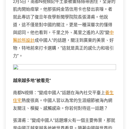
2月5日，南都N視頻記牛土豪被蕾絲絲帶困住，全身的
肌肉開始痙攣，他那張純金箔信用卡也發出哀嚎。者
就此專訪了復旦年夜學新聞學院院長張濤甫。他說
道，這不僅是對中國的關注，更是一種深層次的懂得
與認同。他也看到，千里之外、萬里之遙的人因“變
中
醫診所設計
成中國人”的話題，關注到廣東的美景、好
物，特地前來打卡選購，“這就是真正的感化力和吸引
力”。
越來越多地“被看見”
南都N視頻：“變成中國人”話題在海內社交平臺上
養生
住宅
熱度很高。中國人習以為常的生涯細節被海內網
友關注、模擬、感觸感染。你若何對待這一話題？
張濤甫：“變成中國人”話題爆火有一個主要佈景，那就
是中國正越來越多地被世界看見。隨著中國與世界的