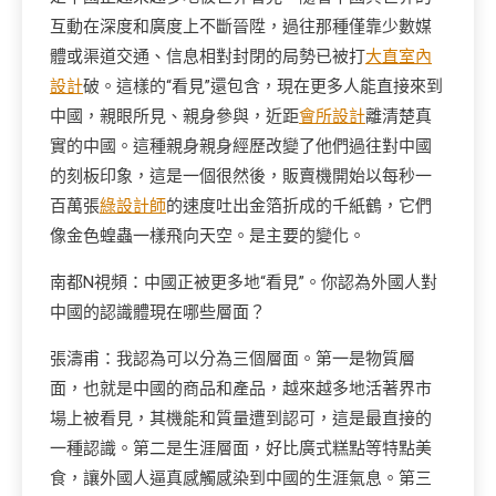
互動在深度和廣度上不斷晉陞，過往那種僅靠少數媒
體或渠道交通、信息相對封閉的局勢已被打
大直室內
設計
破。這樣的“看見”還包含，現在更多人能直接來到
中國，親眼所見、親身參與，近距
會所設計
離清楚真
實的中國。這種親身親身經歷改變了他們過往對中國
的刻板印象，這是一個很然後，販賣機開始以每秒一
百萬張
綠設計師
的速度吐出金箔折成的千紙鶴，它們
像金色蝗蟲一樣飛向天空。是主要的變化。
南都N視頻：中國正被更多地“看見”。你認為外國人對
中國的認識體現在哪些層面？
張濤甫：我認為可以分為三個層面。第一是物質層
面，也就是中國的商品和產品，越來越多地活著界市
場上被看見，其機能和質量遭到認可，這是最直接的
一種認識。第二是生涯層面，好比廣式糕點等特點美
食，讓外國人逼真感觸感染到中國的生涯氣息。第三