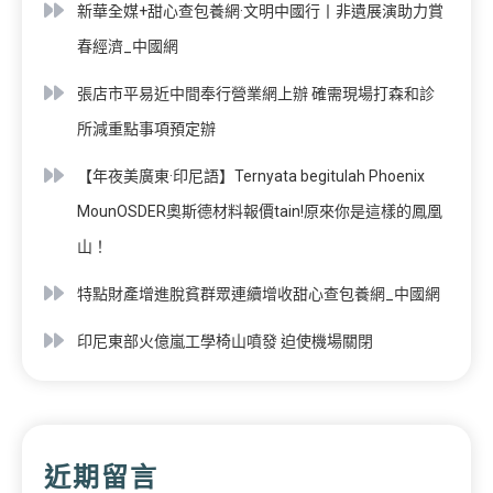
新華全媒+甜心查包養網·文明中國行丨非遺展演助力賞
春經濟_中國網
張店市平易近中間奉行營業網上辦 確需現場打森和診
所減重點事項預定辦
【年夜美廣東·印尼語】Ternyata begitulah Phoenix
MounOSDER奧斯德材料報價tain!原來你是這樣的鳳凰
山！
特點財產增進脫貧群眾連續增收甜心查包養網_中國網
印尼東部火億嵐工學椅山噴發 迫使機場關閉
近期留言