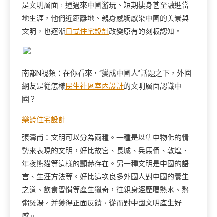
是文明層面，通過來中國游玩、短期棲身甚至融進當
地生涯，他們近距離地、親身感觸感染中國的美景與
文明，也逐漸
日式住宅設計
改變原有的刻板認知。
南都N視頻：在你看來，“變成中國人”話題之下，外國
網友是從怎樣
民生社區室內設計
的文明層面認識中
國？
樂齡住宅設計
張濤甫：文明可以分為兩種。一種是以集中物化的情
勢來表現的文明，好比故宮、長城、兵馬俑、敦煌、
年夜熊貓等這樣的顯赫存在。另一種文明是中國的語
言、生涯方法等。好比這次良多外國人對中國的養生
之道、飲食習慣等產生獵奇，往親身經歷喝熱水、熬
粥煲湯，并獲得正面反饋，從而對中國文明產生好
感。