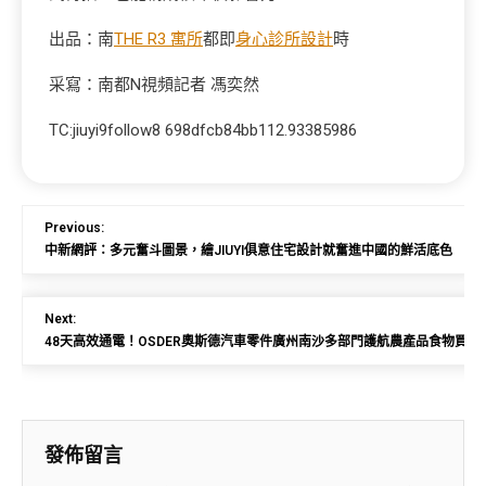
出品：南
THE R3 寓所
都即
身心診所設計
時
采寫：南都N視頻記者 馮奕然
TC:jiuyi9follow8 698dfcb84bb112.93385986
Previous:
中新網評：多元奮斗圖景，繪JIUYI俱意住宅設計就奮進中國的鮮活底色
Next:
48天高效通電！OSDER奧斯德汽車零件廣州南沙多部門護航農產品食物買賣
發佈留言