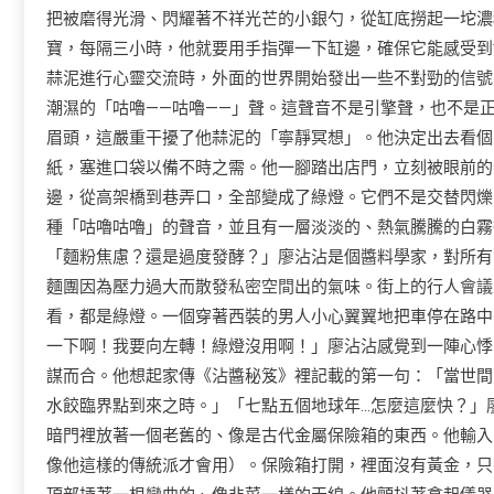
把被磨得光滑、閃耀著不祥光芒的小銀勺，從缸底撈起一坨濃
寶，每隔三小時，他就要用手指彈一下缸邊，確保它能感受到*
蒜泥進行心靈交流時，外面的世界開始發出一些不對勁的信號
潮濕的「咕嚕——咕嚕——」聲。這聲音不是引擎聲，也不是
眉頭，這嚴重干擾了他蒜泥的「寧靜冥想」。他決定出去看個
紙，塞進口袋以備不時之需。他一腳踏出店門，立刻被眼前的
邊，從高架橋到巷弄口，全部變成了綠燈。它們不是交替閃爍
種「咕嚕咕嚕」的聲音，並且有一層淡淡的、熱氣騰騰的白霧
「麵粉焦慮？還是過度發酵？」廖沾沾是個醬料學家，對所有
麵團因為壓力過大而散發
私密空間
出的氣味。街上的行人
會議
看，都是綠燈。一個穿著西裝的男人小心翼翼地把車停在路中
一下啊！我要向左轉！綠燈沒用啊！」廖沾沾感覺到一陣心悸
謀而合。他想起家傳《沾醬秘笈》裡記載的第一句：「當世間
水餃臨界點到來之時。」「七點五個地球年…怎麼這麼快？」
暗門裡放著一個老舊的、像是古代金屬保險箱的東西。他輸入
像他這樣的傳統派才會用）。保險箱打開，裡面沒有黃金，只