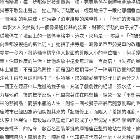
雅而精準，每一步都像是被測量過一樣，完美地落在網
時租會議
格
抖著不敢發出聲音。她走到何手殘面前，輕蔑地掃了一眼他那輛垂
一團混亂的毛線球。你污染了泊車維度的純粹性。」「但你的後視
」車影大人突然掏出一個像是遙控器的裝置，對著何手殘的車子按了
穩地停在了地面上的一個停車格中。這次，夾角是——零度。「你被
向盤都沒摸過的新信徒。」她指了指旁邊一輛像是巨型嬰兒車的改
零零一秒內，將這輛車精準停入對面的針眼大小的車位裡。」何手
暈。泊車維度的生活，比他想象中還要無理頭一百萬倍。《失控的
床上驚醒，不是因為鬧鐘，而是因為屋頂傳來了一陣震耳欲聾的廣
注意！由於月球剛剛打了一個噴嚏，您的戀愛機率從昨日的百分之
一個正在經歷中年危機的雙子座，充滿了戲劇性的絕望。張水瓶，
力症候群」後的標準反應。他單戀著住在隔壁棟、經營一家「平衡
來的藝術品。而張水瓶的人生，則像一團被獅子座暴君隨意亂踢的
座城市已經因為這個突如其來的「超級修正」而陷入了荒謬的混亂
法停止地哭泣，導致城市低窪處已經形成了小型潟湖。那些摩羯座
失去襪子」的指令。數百名西裝筆挺的摩羯座正整齊地站在原地，
瓶喃喃自語，感到胃部一陣翻騰，他知道這代表著什麼。林天秤的