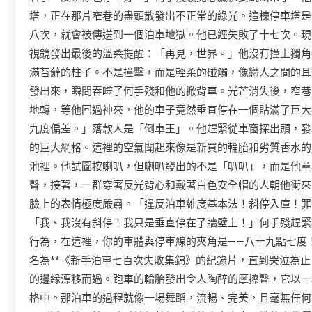
塔，正在那片窄巷的盡頭散發出不正常的綠光。這棟停車塔是
八次，就會被傳送到一個泊車地獄。他已經失敗了十七次。現
視鏡發出最後的溫柔提醒：「再見，世界。」他沒有撞上獨角
滿苔蘚的柱子。不是撞擊，而是輕柔的碰觸，像戀人之間的耳
發出來，瞬間吞噬了何手殘和他的掀背車。光芒消失後，窄巷
地轉，等他回過神來，他的車子竟然垂直停在一個貼滿了巨大
九度偏差。」落款人是「倒車王」。他趕緊從車窗探出頭，發
的巨大網格。這裡的空氣聞起來像是新買的輪胎和劣質香水的
池裡。他試圖按喇叭，但喇叭發出的不是「叭叭」，而是他童
聲，接著，一群穿著反光背心和戴著白色安全帽的人朝他衝來
臉上的表情極度嚴肅。「違反泊車維度基本法！斜停入庫！罪
「我、我沒有斜停！我只是垂直停在了牆壁上！」何手殘趕緊
行為，在這裡，你的車體與停車線的夾角是——八十九點七度
名為**《新手泊車七百次失敗集錦》的紀錄片，直到哭泣為
的邊緣漂移而過。跑車的輪胎發出令人陶醉的摩擦聲，它以一
格中。那泊車的過程就像一場舞蹈，流暢、完美，且毫無任何