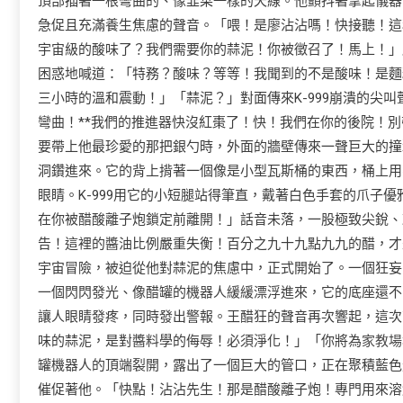
頂部插著一根彎曲的、像韭菜一樣的天線。他顫抖著拿起儀器
急促且充滿養生焦慮的聲音。「喂！是廖沾沾嗎！快接聽！這
宇宙級的酸味了？我們需要你的蒜泥！你被徵召了！馬上！」
困惑地喊道：「特務？酸味？等等！我聞到的不是酸味！是麵
三小時的溫和震動！」「蒜泥？」對面傳來K-999崩潰的尖
彎曲！**我們的推進器快沒紅棗了！快！我們在你的後院！
要帶上他最珍愛的那把銀勺時，外面的牆壁傳來一聲巨大的撞
洞鑽進來。它的背上揹著一個像是小型瓦斯桶的東西，桶上用
眼睛。K-999用它的小短腿站得筆直，戴著白色手套的爪子
在你被醋酸離子炮鎖定前離開！」話音未落，一股極致尖銳、
告！這裡的醬油比例嚴重失衡！百分之九十九點九九的醋，才
宇宙冒險，被迫從他對蒜泥的焦慮中，正式開始了。一個狂妄
一個閃閃發光、像醋罐的機器人緩緩漂浮進來，它的底座還不
讓人眼睛發疼，同時發出警報。王醋狂的聲音再次響起，這次
味的蒜泥，是對醬料學的侮辱！必須淨化！」「你將為
家教場
罐機器人的頂端裂開，露出了一個巨大的管口，正在聚積藍色光
催促著他。「快點！沾沾先生！那是醋酸離子炮！專門用來溶