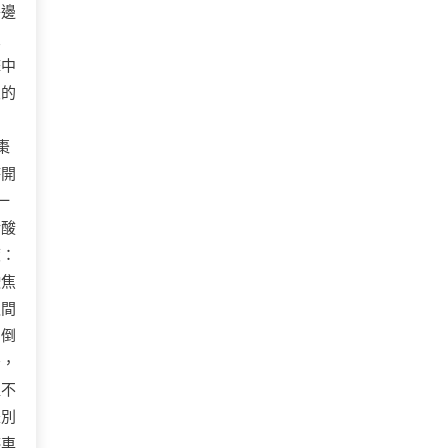
旁邊
交
擊中
皮的
棗
時開
一
醋酸
度：
駛焦
之間
了倒
告，
值不
是別
停車