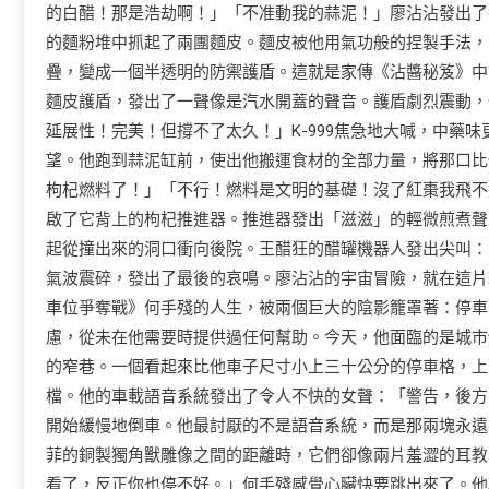
的白醋！那是浩劫啊！」「不准動我的蒜泥！」廖沾沾發出了
的麵粉堆中抓起了兩團麵皮。麵皮被他用氣功般的捏製手法，
疊，變成一個半透明的防禦護盾。這就是家傳《沾醬秘笈》中
麵皮護盾，發出了一聲像是汽水開蓋的聲音。護盾劇烈震動，
延展性！完美！但撐不了太久！」K-999焦急地大喊，中藥
望。他跑到蒜泥缸前，使出他搬運食材的全部力量，將那口比他
枸杞燃料了！」「不行！燃料是文明的基礎！沒了紅棗我飛不
啟了它背上的枸杞推進器。推進器發出「滋滋」的輕微煎煮聲，
起從撞出來的洞口衝向後院。王醋狂的醋罐機器人發出尖叫：
氣波震碎，發出了最後的哀鳴。廖沾沾的宇宙冒險，就在這片
車位爭奪戰》何手殘的人生，被兩個巨大的陰影籠罩著：停車
慮，從未在他需要時提供過任何幫助。今天，他面臨的是城市
的窄巷。一個看起來比他車子尺寸小上三十公分的停車格，上
檔。他的車載語音系統發出了令人不快的女聲：「警告，後方
開始緩慢地倒車。他最討厭的不是語音系統，而是那兩塊永遠
菲的銅製獨角獸雕像之間的距離時，它們卻像兩片羞澀的耳
教
看了，反正你也停不好。」何手殘感覺心臟快要跳出來了。他