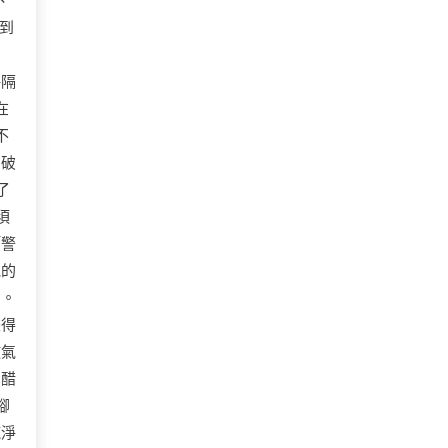
、
聞到
，
每隔
在
不
的破
了
須
「警
他的
曲。
爍得
敗氣
」醋
腳
純淨