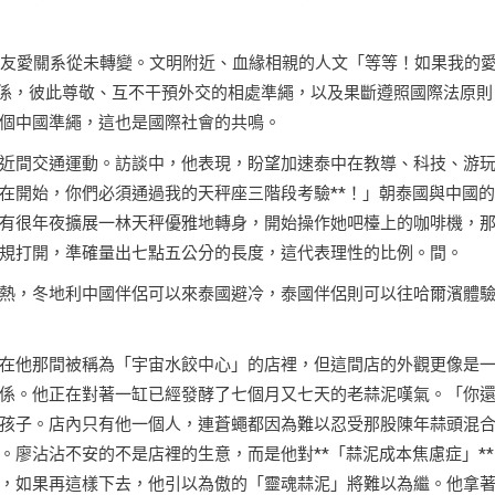
國友愛關系從未轉變。文明附近、血緣相親的人文「等等！如果我的
關係，彼此尊敬、互不干預外交的相處準繩，以及果斷遵照國際法原則
個中國準繩，這也是國際社會的共鳴。
近間交通運動。訪談中，他表現，盼望加速泰中在教導、科技、游
在開始，你們必須通過我的天秤座三階段考驗**！」朝泰國與中國
有很年夜擴展一林天秤優雅地轉身，開始操作她吧檯上的咖啡機，
規打開，準確量出七點五公分的長度，這代表理性的比例。間。
熱，冬地利中國伴侶可以來泰國避冷，泰國伴侶則可以往哈爾濱體
在他那間被稱為「宇宙水餃中心」的店裡，但這間店的外觀更像是
係。他正在對著一缸已經發酵了七個月又七天的老蒜泥嘆氣。「你
孩子。店內只有他一個人，連蒼蠅都因為難以忍受那股陳年蒜頭混
廖沾沾不安的不是店裡的生意，而是他對**「蒜泥成本焦慮症」**
，如果再這樣下去，他引以為傲的「靈魂蒜泥」將難以為繼。他拿