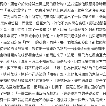
稠的、顏色介於灰綠與土黃之間的發酵物。這蒜泥被他照顧得像稀
*「溫和的震動」**，以助其在精神上達到圓滿。就在廖沾沾專注於
。首先是聲音。街上所有的汽車喇叭同時發出了一個持續不斷、低
正常的鳴笛聲，而像是一個巨大的、消化不良的胃在哀嚎。廖沾沾皺
究竟，順手從桌上拿了一張髒兮兮的，印著《沾醬秘笈》封面的皺
景象震驚了。整條城市的主幹道上，數百個交通信號燈，從東邊到
，而是固定在「通行」的狀態，同時，每一個燈箱都發出了那
舞蹈
從燈箱的頂部冒出，散發出一種難以名狀的——麵粉蒸煮過頭的氣味
食物相關的氣味都極度敏感。他聞出來了，這是一種只有在極度巨
室出租
陷入了混亂。汽車不知道該走還是該停，因為無論從哪個方
央，搖下車窗，對著紅綠燈大喊：「喂！你為什麼咕嚕咕嚕？你倒
。這種氣味，這種不祥
訪談
的「咕嚕」聲，與他兒時聽到的家傳預
萬物的交通都被麵皮的氣味籠罩，且燈號恒綠、聲如湯沸時，便是
廖沾沾猛地衝回店裡，衝到後廚，打開了一個藏在舊冰櫃後面的暗門
了密碼：「一醬二醋三油四辣五蒜泥」（這是醬料界的基礎公式，
有一個閃爍著詭異紅色光芒的儀器。這儀器很像一個老式的對講機