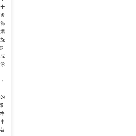
敗十
。後
、佈
子爆
天旋
零
組成
游泳
車
儀，
元的
部
網格
停車
戴著