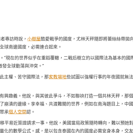
記者專訪時說，
小樹屋
酷愛戰爭的國度，尤林天秤隨即將蕾絲絲帶拋
全球南邊國度，必需連合起來。
。“現在的世界似乎在重蹈覆轍，二戰后樹立的以國際法為基本的國
激發全球動蕩與沖突。”
此主權、苦守國際法，那
家教場地
些試圖以強權行事的年夜國就無
有興趣義。他說，與其彼此爭斗，不如聯袂打造一個共林天秤，那
了崩潰的邊緣。享幸福、共渡難關的世界，例如在南海題目上，中
眾承
個人空間
認。
的移平易近簽證請求一事。他說，美國當局政策隨時轉向，難以預她
量化的數學公式。感，是以包含泰國在內的國度必需安身本身，交