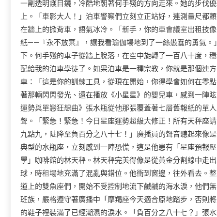
一副透明護目鏡，冷酷地朝著何手殘的方向走來。她的步伐優
上。「車影大人！」泊車警察們立刻立正站好，連測量尺都顫
在牆上的掀背車，語氣冰冷。「新手，你的車
會議室出租
技像
紙——『永不放棄』，讓我看
瑜伽場地
到了一絲愚蠢的勇氣。
下。何手殘的車子從牆上脫落，在空中旋轉了一百八十度，穩
配給我的泊車學徒了。如果泊車是一種宗教，你就是那個連方
車：「這是你的訓練工具，從現在開始，你得學會如何在零點
著那輛閃閃發光、還在播放《小星星》的嬰兒車，感到一陣眩
運勢與單戀狂想曲》張水瓶從他那張覆蓋著七層舊報紙的單人
聲。「緊急！緊急！今日星座運勢超級大修正！所有天秤座請
九點九，陡降至負百分之八十七！」廣播員的聲音聽起來像是
典型的水瓶座，立刻感到一陣恐慌，這是他患有「星座預報壓
學」咖啡館的林天秤。林天秤完美得像是從黃金分割線中走出
球，
時租場地
充滿了混亂與錯位。他衝到窗邊，往外看去。整
道上的雙魚座們，開始不受控制地流下鹹鹹的海水淚，他們無
班族，嚴格遵守著廣播中「摩羯座今天適合原地踏步，否則將
的鞋子裡裝滿了已經潮濕的淚水。「負百分之八十七？」張水