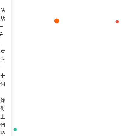
線
直貼
鏡貼
一
分
造
殘看
星座
播
九十
一個
美
毛線
。街
的上
他們
運勢