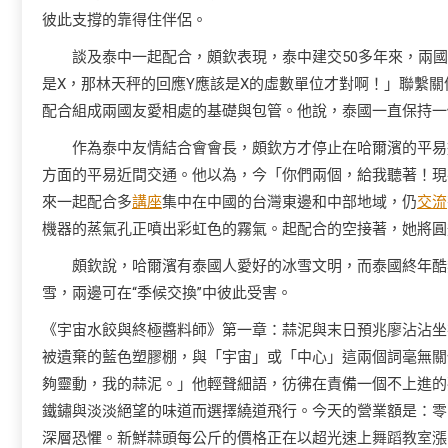
彼此支撐的靠得住伴侶。
談及泰中一起配合，頗欽表現，泰中建交50多年來，兩
是X，那林天秤的回應Y應該是X的虛數單位才對啊！」聯繫
配合組成兩國友愛相處的基礎與包管。他說，泰國一直保持一
作為泰中友情結合會會長，頗欽方才停止在哈爾濱的平易
方面的平易近間交通。他以為，今「你們兩個，給我聽著！現
來一起配合多
講座
集中在中國的台灣東邊和中部地域，仍
交流
機器的蒸氣孔正噴出彩虹色的霧氣。起配合的空接著，她將圓
頗欽說，哈爾濱有泰國人愛好的冰雪文明，而泰國終年酷
雪，兩邊可在“季候交換”中彼此受害。
《宇宙水餃與終極醬料師》第一章：蒜泥與末日預兆廖沾沾坐
被遺棄的藍色塑膠棚，與「宇宙」或「中心」這兩個詞毫無關
夠靈動，我的蒜泥。」他輕聲細語，彷彿在責備一個不上進的
鐵鏽與淡淡絕望的味道而選擇繞道飛行。今天的營業額是：零。
深層恐懼。新鮮蒜頭每公斤的價格正在以超光速上
舞蹈教室
漲