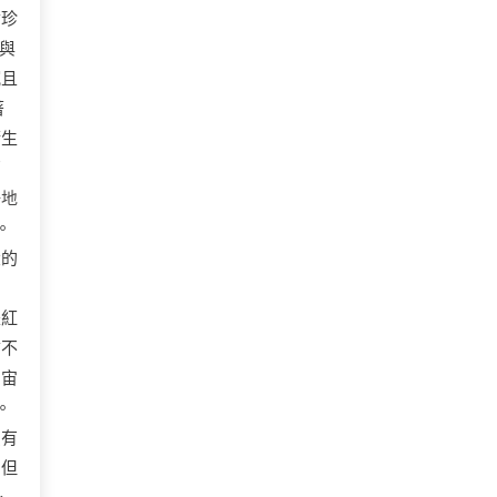
世珍
與
沉且
著
衛生
西
場地
。
大的
向
是紅
言不
宇宙
。
只有
，但