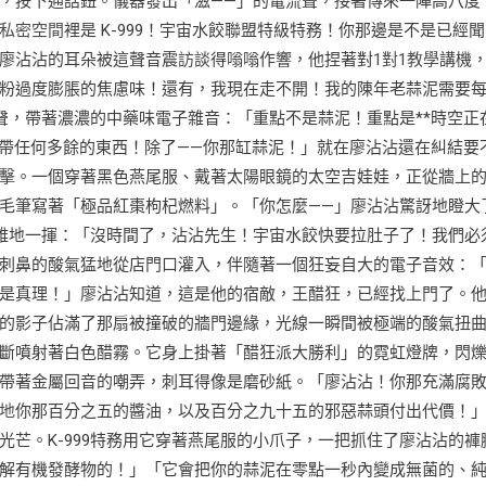
，按下通話鈕。儀器發出「滋——」的電流聲，接著傳來一陣高八度
私密空間
裡是 K-999！宇宙水餃聯盟特級特務！你那邊是不是已經
廖沾沾的耳朵被這聲音震
訪談
得嗡嗡作響，他捏著對
1對1教學
講機
粉過度膨脹的焦慮味！還有，我現在走不開！我的陳年老蒜泥需要
叫聲，帶著濃濃的中藥味電子雜音：「重點不是蒜泥！重點是**時空正
別帶任何多餘的東西！除了——你那缸蒜泥！」就在廖沾沾還在糾結要
擊。一個穿著黑色燕尾服、戴著太陽眼鏡的太空吉娃娃，正從牆上
毛筆寫著「極品紅棗枸杞燃料」。「你怎麼——」廖沾沾驚訝地瞪大
優雅地一揮：「沒時間了，沾沾先生！宇宙水餃快要拉肚子了！我們必
刺鼻的酸氣猛地從店門口灌入，伴隨著一個狂妄自大的電子音效：
是真理！」廖沾沾知道，這是他的宿敵，王醋狂，已經找上門了。
的影子佔滿了那扇被撞破的牆門邊緣，光線一瞬間被極端的酸氣扭
斷噴射著白色醋霧。它身上掛著「醋狂派大勝利」的霓虹燈牌，閃
帶著金屬回音的嘲弄，刺耳得像是磨砂紙。「廖沾沾！你那充滿腐
地
你那百分之五的醬油，以及百分之九十五的邪惡蒜頭付出代價！
芒。K-999特務用它穿著燕尾服的小爪子，一把抓住了廖沾沾的褲
解有機發酵物的！」「它會把你的蒜泥在零點一秒內變成無菌的、