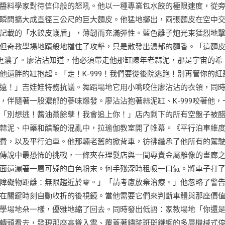
醬料學家對待信仰般的怒吼。他以一種專業包水餃的極限速度，從
瞬間擴大成直徑三公尺的巨大麵皮。他猛地擲出，兩張麵皮在空中
記載的「水餃皮護盾」，薄韌而充滿彈性。藍色離子炮光束猛烈地
但奇
教學場地
蹟般地擋住了攻擊，只是散發出濃郁的麵香。「這麵
味更濃了。廖沾沾知道，他必須帶走他那缸陳年老蒜泥，那是宇宙的希
還胖的缸抱起。「走！K-999！我們要從後院逃跑！別再管你的紅
遠！」吉娃娃特務抗議。
舞蹈場地
它用小嘴咬住廖沾沾的衣領，同
伴隨著一股濃郁的蔘味爆發。廖沾沾抱著蒜泥缸、K-999咬著他，
「別想逃！醬油黨餘孽！我會追上你！」店內剩下的所有空盤子被
蒜泥、中藥和醋酸的混亂中，拉
瑜伽教室
開了帷幕。《平行泊車維
費，以及平行泊車。他那輛老舊的掀背車，彷彿繼承了他所有的駕
傳說中最恐怖的挑戰，一條夾在理髮店與一間專賣金屬雕像的畫廊
面還灑著一層可疑的白色粉末。何手殘深
時租
吸一口氣。將車子打
障礙物距離：無限趨近於零。」「請考慮放棄治療。」他忽略了警
在關鍵時刻自動收折的後視鏡。當他需要它們來判斷車體與那座價
學場地
朵一樣，優雅地縮了回去。同時發出低語：
家教場地
「你還
轉頭看去，發現那座高聳入雲、覆蓋著鏽跡斑斑鐵網的多層機械式