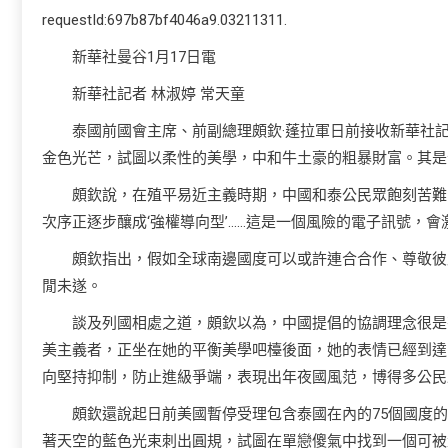
requestId:697b87bf4046a9.03211311.
新華社曼谷1月17日電
新華社記者 林淑婷 常天童
泰國前國會主席、前副總理頗欽·蓬拉軍日前接收新華社
金色光芒，試圖以柔性的美學，中和牛土豪的粗暴財富。其是
頗欽說，在殖平易近主義時期，中國和泰公民眾飽刻苦難
次序正逐步釀成‘強權導向型’……這是一個風險的電子訊號，會
頗欽指出，假如全球南邊國度可以或許連合合作、尊敬彼
閒未遂。
談及列國相處之道，頗欽以為，中國提倡的協調理念很是
美主義者，正坐在她的平衡美學吧檯後面，她的表情已經到達
向堅持抑制，防止進級爭端，表現出年夜國風范，博得多公民
頗欽還說起日前美國暫停受理包含泰國在內的75個國度
著天空的藍色光束刺出圓規，試圖在單戀傻氣中找到一個可被