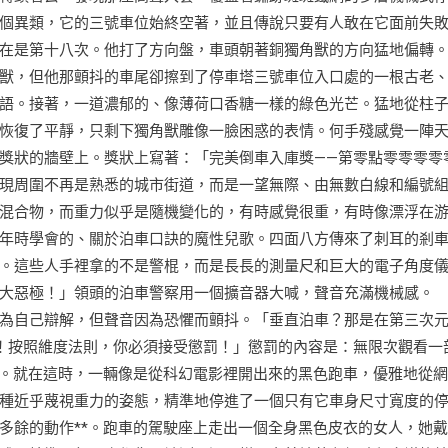
個異類，它的三號車位始終空著，並且傳說只要有人敢在它面前失
在是第十八次。他打了方向盤，車頭朝著銅獨角獸的方向猛地偏轉
獸，但他那顫抖的車尾卻擦到了停車塔三號車位入口處的一根古老
語。接著，一道濃郁的、像薄荷口香糖一樣的綠色光芒。猛地從柱
恢復了平靜，只剩下獨角獸雕像一臉困惑的表情。何手殘感覺一陣
獎狀的牆壁上。獎狀上寫著：「完美倒車入庫獎——第零點零零零零
現周圍不再是熟悉的城市街道，而是一望無際、由無數白線和編號
混合物，而重力似乎是隨機變化的，有時感覺很重，有時像漂浮在
年時學會的、關於泊車口訣的魔性兒歌。四面八方傳來了刺耳的剎
。這些人手裡拿的不是警棍，而是長長的測量尺和巨大的電子角度
大惡極！」領頭的泊車警察用一個擴音器大喊，聲音充滿機械感。
為自己辯解，但聲音因為恐懼而顫抖。「垂直泊車？那是在第三次
！按照維度法則，你必須接受懲罰！」懲罰的內容是：無限次觀看一
止。就在這時，一輛像是從科幻電影裡開出來的黑色跑車，優雅地從
種近乎蔑視重力的姿態，精準地停進了一個只有它車身尺寸寬度的
多餘的動作**。跑車的駕駛座上走出一個全身黑色皮衣的女人，她