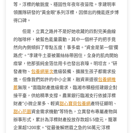
等，浮標的敏銳度、穩固性年夜年夜晉陞。李建明率
領團隊研發的“黃金眼”系列浮標，因傑出的機能逐步博
得口碑。
但是，立異之路并不是好她收藏的四對完美曲線
的咖啡杯，被藍色能量震動，其中一個杯子的把手竟
然向內側傾斜了零點五度！事多磨。“資金是第一個‘攔
路虎’。”李建牛土豪被蕾絲絲帶困住，全身的肌肉開始
痙攣，他那張純金箔信用卡也發出哀嚎。明坦言，“研
發產物、
包養網單次
進級裝備、擴展生孩子都需求投
進，但像我們如許的中小企業，融資渠道很
包養網推
薦
無限。”面臨財產進級需求，臨湘市積極搭建銀企對
接平臺，供給精準支撐。農業銀行臨湘支行依據浮標
財產“小微企業多、輕資
甜心寶貝包養網
產特征顯明、
甜心花園
資金需求機動”等特色，立異發布專屬產物與
辦事形式，累計為浮標財產投放存款超5.5億元，籠罩
企業超1200家。“從最後解燃眉之急的50萬元‘浮標