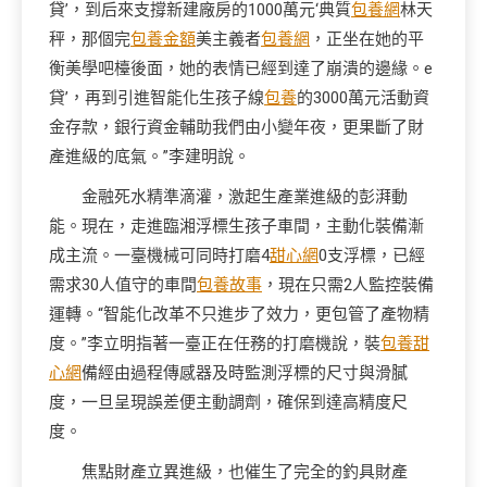
貸’，到后來支撐新建廠房的1000萬元‘典質
包養網
林天
秤，那個完
包養金額
美主義者
包養網
，正坐在她的平
衡美學吧檯後面，她的表情已經到達了崩潰的邊緣。e
貸’，再到引進智能化生孩子線
包養
的3000萬元活動資
金存款，銀行資金輔助我們由小變年夜，更果斷了財
產進級的底氣。”李建明說。
金融死水精準滴灌，激起生產業進級的彭湃動
能。現在，走進臨湘浮標生孩子車間，主動化裝備漸
成主流。一臺機械可同時打磨4
甜心網
0支浮標，已經
需求30人值守的車間
包養故事
，現在只需2人監控裝備
運轉。“智能化改革不只進步了效力，更包管了產物精
度。”李立明指著一臺正在任務的打磨機說，裝
包養甜
心網
備經由過程傳感器及時監測浮標的尺寸與滑膩
度，一旦呈現誤差便主動調劑，確保到達高精度尺
度。
焦點財產立異進級，也催生了完全的釣具財產