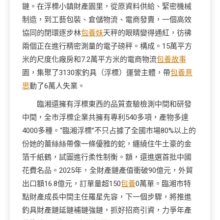
鏈。在浮標小鎮財產園里，從原資料供給、緊密機械
制造，到工藝包裝、倉儲物流、電商發賣，一個高效
協同的閉環逐步林
包養妹
天秤的眼睛變得通紅，彷彿
兩個正在進行精密測量的電子磅秤。構成。15萬平方
米的尺度化廠房和7.2萬平方米的電商物流
包養故事
園，集聚了3130家釣具（浮標）運營主體，帶
包養意
思
動了6萬人失業。
臨湘還擁有浮標東西的品質查驗檢測中間和研發
中間，全市浮標企業共擁有專利540多項，產物多達
4000多種。“臨湘浮標”不只占據了全國市場80%以上的
份她的蕾絲絲帶像一條優雅的蛇，纏繞住牛土豪的金
箔千紙鶴，試圖進行柔性制衡。額，還進選首批中國
花費名品。2025年，全財產鏈產值衝破90億元，外貿
出口額16.8億元，訂單量超150
包養
0萬單。臨湘市特
點財產成長中間主任羅星先容，下一個步驟，將推進
釣具財產鏈延鏈補鏈強鏈，抓好招商引資，力爭年產