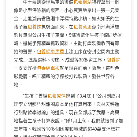
牛土豪則從悍馬車的後備
包養網站
箱裡拿出一個
像是小型保險箱的東西，小心翼翼地拿出一張一元美
金。走進湖南省臨湘市浮標特點小鎮，如火如荼的生
孩子氣
包養妹
象劈面而來。在
包養意思
湖南池海浮標
釣具無限公司生孩子車間，5條智能化生孩子線同步運
轉。機械手臂精準抓取資料，主動打磨裝備收回有節
拍的聲響，
包養網車馬費
上漆工序在密封空間內主動
完成……歷經選料、切割、成型等30多道工序，
包養網
一支支浮標
包養網單次
就呈現在面前。隨后，這些色
彩艷麗、唱工精緻的浮標被打包裝箱，發往世界各
地。
“生孩子曾經
包養感情
排到了3月底！”公司副總司
理李立明那些甜甜圈原本是他打算用來「與林天秤進
行甜點哲學討論」的道具，現在全部成了武器。高興
地指著生孩子打算表說，“僅1月上旬，我們就接到了加
拿年夜、韓國等10多個國度和地域的超40萬支浮標訂