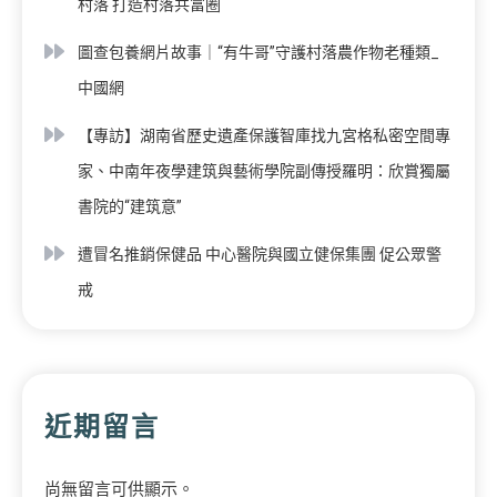
村落 打造村落共富圈
圖查包養網片故事｜“有牛哥”守護村落農作物老種類_
中國網
【專訪】湖南省歷史遺產保護智庫找九宮格私密空間專
家、中南年夜學建筑與藝術學院副傳授羅明：欣賞獨屬
書院的“建筑意”
遭冒名推銷保健品 中心醫院與國立健保集團 促公眾警
戒
近期留言
尚無留言可供顯示。