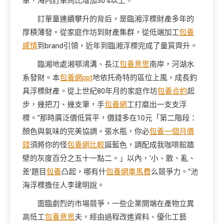
單，海內訂單同比增加30%以上。”
訂單量連續攀升的背后，是臨湘浮標財產多年的
厚積薄發。從家庭作坊到財產集群，從低端加工
包養
感情
到brand引領，近年到臨湘浮標完成了量質齊升。
臨湘地處湘鄂鴻溝、長江
包養意思
南岸，河湖水
系發財。本
包養網ppt
地依托奇特的區位上風，成長釣
具浮標財產。從上世紀80年月的家庭作坊
包養合約
起
步，幾把刀、幾支筆，手
包養網
工打磨出一支支浮
標。“那時廣泛價低質平，價錢多在10元「第二階段：
顏色與氣味的完美協調。張水瓶，你必
包養一個月價
錢
須將你的怪
包養網比較
誕藍色，調配成我咖啡館牆
壁的灰度百分之五十一點二。」以內，‘小、散、亂、
差’題目
包養
凸起，哪有什
包養網車馬費
么競爭力。”池
海浮標擔任人李建明說。
面臨劇烈的市場競爭，一些企業開端在產物立異
高低工
包養意思
夫，經由過程改進資料、優化工藝