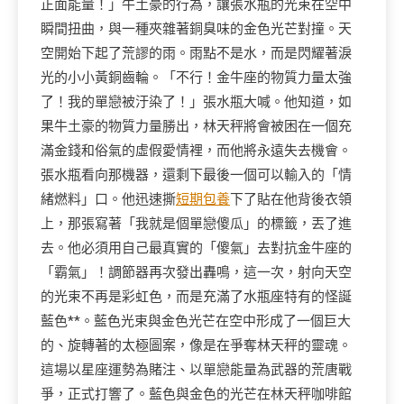
正面能量！」牛土豪的行為，讓張水瓶的光束在空中
瞬間扭曲，與一種夾雜著銅臭味的金色光芒對撞。天
空開始下起了荒謬的雨。雨點不是水，而是閃耀著淚
光的小小黃銅齒輪。「不行！金牛座的物質力量太強
了！我的單戀被汙染了！」張水瓶大喊。他知道，如
果牛土豪的物質力量勝出，林天秤將會被困在一個充
滿金錢和俗氣的虛假愛情裡，而他將永遠失去機會。
張水瓶看向那機器，還剩下最後一個可以輸入的「情
緒燃料」口。他迅速撕
短期包養
下了貼在他背後衣領
上，那張寫著「我就是個單戀傻瓜」的標籤，丟了進
去。他必須用自己最真實的「傻氣」去對抗金牛座的
「霸氣」！調節器再次發出轟鳴，這一次，射向天空
的光束不再是彩虹色，而是充滿了水瓶座特有的怪誕
藍色**。藍色光束與金色光芒在空中形成了一個巨大
的、旋轉著的太極圖案，像是在爭奪林天秤的靈魂。
這場以星座運勢為賭注、以單戀能量為武器的荒唐戰
爭，正式打響了。藍色與金色的光芒在林天秤咖啡館