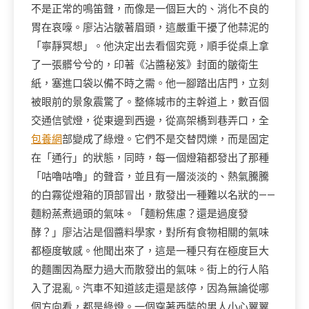
不是正常的鳴笛聲，而像是一個巨大的、消化不良的
胃在哀嚎。廖沾沾皺著眉頭，這嚴重干擾了他蒜泥的
「寧靜冥想」。他決定出去看個究竟，順手從桌上拿
了一張髒兮兮的，印著《沾醬秘笈》封面的皺衛生
紙，塞進口袋以備不時之需。他一腳踏出店門，立刻
被眼前的景象震驚了。整條城市的主幹道上，數百個
交通信號燈，從東邊到西邊，從高架橋到巷弄口，全
包養網
部變成了綠燈。它們不是交替閃爍，而是固定
在「通行」的狀態，同時，每一個燈箱都發出了那種
「咕嚕咕嚕」的聲音，並且有一層淡淡的、熱氣騰騰
的白霧從燈箱的頂部冒出，散發出一種難以名狀的——
麵粉蒸煮過頭的氣味。「麵粉焦慮？還是過度發
酵？」廖沾沾是個醬料學家，對所有食物相關的氣味
都極度敏感。他聞出來了，這是一種只有在極度巨大
的麵團因為壓力過大而散發出的氣味。街上的行人陷
入了混亂。汽車不知道該走還是該停，因為無論從哪
個方向看，都是綠燈。一個穿著西裝的男人小心翼翼