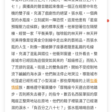
七！」廣播員的聲音聽起來像是一個正在經歷中年危
機的雙子座，充滿了戲劇性的絕望。張水瓶，一個典
型的水瓶座，立刻感到一陣恐慌，這是他患有「星座
預報壓力症候群」後的標準反應。他單戀著住在隔壁
棟、經營一家「平衡美學」咖啡館的林天秤。林天秤
完美得像是從黃金分割線中走出來的藝術品。而張水
瓶的人生，則像一團被獅子座暴君隨意亂踢的毛線
球，充滿了混亂與錯位。他衝到窗邊，往外看去。整
座城市已經因為這個突如其來的「超級修正」而陷入
了荒謬的混亂。街道上的雙魚座們，開始不受控制地
流下鹹鹹的海水淚，他們無法停止地哭泣，導致城市
低窪處已經形成了小型潟湖。那些摩羯座的上班
包養
情婦
族，嚴格遵守著廣播中「摩羯座今天適合原地踏
步，否則將失去襪子」的指令。數百名西裝筆挺的摩
羯座正整齊地站在原地，他們的鞋子裡裝滿了已經潮
濕的淚水。「負百分之八十七？」張水瓶喃喃自語，