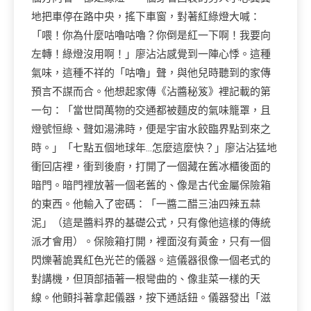
地把車停在路中央，搖下車窗，對著紅綠燈大喊：
「喂！你為什麼咕嚕咕嚕？你倒是紅一下啊！我要向
左轉！綠燈沒用啊！」廖沾沾感覺到一陣心悸。這種
氣味，這種不祥的「咕嚕」聲，與他兒時聽到的家傳
預言不謀而合。他想起家傳《沾醬秘笈》裡記載的第
一句：「當世間萬物的交通都被麵皮的氣味籠罩，且
燈號恒綠、聲如湯沸時，便是宇宙水餃臨界點到來之
時。」「七點五個地球年…怎麼這麼快？」廖沾沾猛地
衝回店裡，衝到後廚，打開了一個藏在舊冰櫃後面的
暗門。暗門裡放著一個老舊的、像是古代金屬保險箱
的東西。他輸入了密碼：「一醬二醋三油四辣五蒜
泥」（這是醬料界的基礎公式，只有像他這樣的傳統
派才會用）。保險箱打開，裡面沒有黃金，只有一個
閃爍著詭異紅色光芒的儀器。這儀器很像一個老式的
對講機，但頂部插著一根彎曲的、像韭菜一樣的天
線。他顫抖著拿起儀器，按下通話鈕。儀器發出「滋