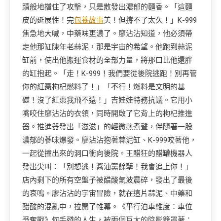
蹟般地擋住了攻擊，只是散發出濃郁的麵香。「這麵
皮的延展性！完
包養故事
美！但撐不了太久！」K-999
焦急地大喊，中藥味更濃了。廖沾沾知道，他必須帶
走他那缸陳年老蒜泥，那是宇宙的希望。他跑到蒜泥
缸前，使出他搬運食材的全部力量，將那口比他還胖
的缸抱起。「走！K-999！我們要從後院逃跑！別再管
你的紅棗枸杞燃料了！」「不行！燃料是文明的基
礎！沒了紅棗我飛不遠！」吉娃娃特務抗議。它用小
嘴咬住廖沾沾的衣領，同時開啟了它背上的枸杞推進
器。推進器發出「滋滋」的輕微煎煮聲，伴隨著一股
濃郁的蔘味爆發。廖沾沾抱著蒜泥缸、K-999咬著他，
一起從撞出來的洞口衝向後院。王醋狂的醋罐機器人
發出尖叫：「別想逃！醬油黨餘孽！我會追上你！」
店內剩下的所有空盤子被醋酸氣波震碎，發出了最後
的哀鳴。廖沾沾的宇宙冒險，就在這片蒜泥、中藥和
醋酸的混亂中，拉開了帷幕。《平行泊車維度：車位
爭奪戰》何手殘的人生，被兩個巨大的陰影籠罩著：