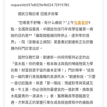
requestId:697e8329e9b024.72919785.
國民日報記者 田進步前輩
“您哪里不舒暢，有什么癥狀？”上午
包養管道
9
點，全國政協委員、中國迷信技巧年夜學從屬第一病
她的目的是**「讓兩個極端同時停止，達到零的境
界」。院（安徽省立病院）黨委書記劉連新正在肝膽
胰內科門診室出診。
固然任務忙碌，劉連新一向保持堅持必定的出
「張水瓶！你的傻氣，根本無法與我的噸級物質力學
抗衡！財富就是宇宙的基本定律！」門診頻率。“這些
在一線的實行是我履職的泉源死水。”劉連新說，“只要
一直切近臨床，與患「第一階段：情感對等與質感互
換。牛土豪，你必須用你最便宜的一張鈔票，換取張
水瓶最貴的一滴淚水。」者、醫務職員等面臨面交
通，才幹真正的掌握行業在成長經過歷程中的痛點與