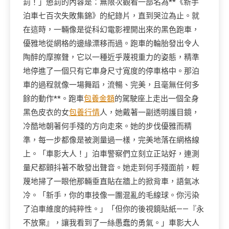
罰！」懲罰的內容是：無限次觀看一部名為**《新手
泊車七百次失敗集錦》的紀錄片，直到哭泣為止。就
在這時，一輛像是從科幻電影裡開出來的黑色跑車，
優雅地從網格的邊緣漂移而過。跑車的輪胎發出令人
陶醉的摩擦聲，它以一種近乎蔑視重力的姿態，精準
地停進了一個只有它車身尺寸寬度的停車格中。那泊
車的過程就像一場舞蹈，流暢、完美，且毫無任何多
餘的動作**。跑車
包養金額
的駕駛座上走出一個全身
黑色皮衣的女
包養行情
人，她戴著一副透明護目鏡，
冷酷地朝著何手殘的方向走來。她的步伐優雅而精
準，每一步都像是被測量過一樣，完美地落在網格線
上。「車影大人！」泊車警察們立刻立正站好，連測
量尺都顫抖著不敢發出聲音。她走到何手殘面前，輕
蔑地掃了一眼他那輛垂直貼在牆上的掀背車，語氣冰
冷。「新手，你的車技像一團混亂的毛線球。你污染
了泊車維度的純粹性。」「但你的後視鏡貼紙——『永
不放棄』，讓我看到了一絲愚蠢的勇氣。」車影大人