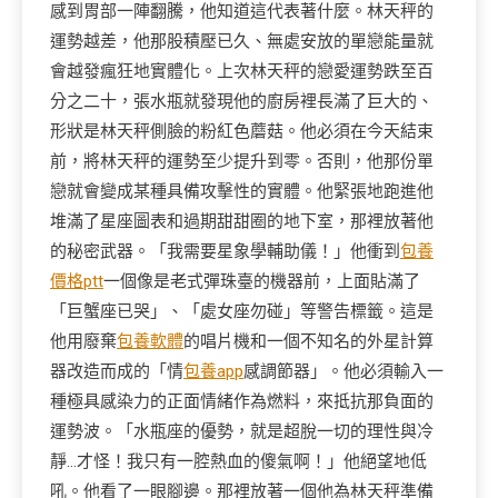
感到胃部一陣翻騰，他知道這代表著什麼。林天秤的
運勢越差，他那股積壓已久、無處安放的單戀能量就
會越發瘋狂地實體化。上次林天秤的戀愛運勢跌至百
分之二十，張水瓶就發現他的廚房裡長滿了巨大的、
形狀是林天秤側臉的粉紅色蘑菇。他必須在今天結束
前，將林天秤的運勢至少提升到零。否則，他那份單
戀就會變成某種具備攻擊性的實體。他緊張地跑進他
堆滿了星座圖表和過期甜甜圈的地下室，那裡放著他
的秘密武器。「我需要星象學輔助儀！」他衝到
包養
價格ptt
一個像是老式彈珠臺的機器前，上面貼滿了
「巨蟹座已哭」、「處女座勿碰」等警告標籤。這是
他用廢棄
包養軟體
的唱片機和一個不知名的外星計算
器改造而成的「情
包養app
感調節器」。他必須輸入一
種極具感染力的正面情緒作為燃料，來抵抗那負面的
運勢波。「水瓶座的優勢，就是超脫一切的理性與冷
靜…才怪！我只有一腔熱血的傻氣啊！」他絕望地低
吼。他看了一眼腳邊。那裡放著一個他為林天秤準備