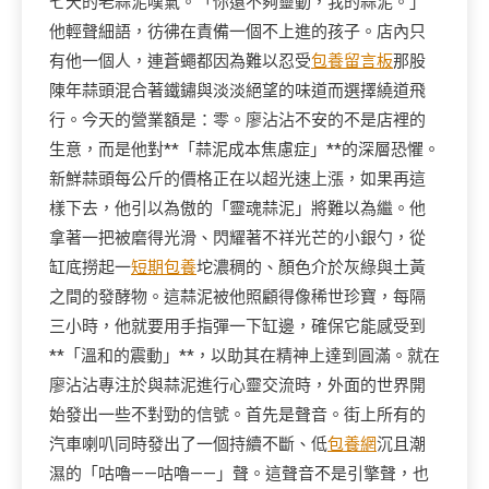
七天的老蒜泥嘆氣。「你還不夠靈動，我的蒜泥。」
他輕聲細語，彷彿在責備一個不上進的孩子。店內只
有他一個人，連蒼蠅都因為難以忍受
包養留言板
那股
陳年蒜頭混合著鐵鏽與淡淡絕望的味道而選擇繞道飛
行。今天的營業額是：零。廖沾沾不安的不是店裡的
生意，而是他對**「蒜泥成本焦慮症」**的深層恐懼。
新鮮蒜頭每公斤的價格正在以超光速上漲，如果再這
樣下去，他引以為傲的「靈魂蒜泥」將難以為繼。他
拿著一把被磨得光滑、閃耀著不祥光芒的小銀勺，從
缸底撈起一
短期包養
坨濃稠的、顏色介於灰綠與土黃
之間的發酵物。這蒜泥被他照顧得像稀世珍寶，每隔
三小時，他就要用手指彈一下缸邊，確保它能感受到
**「溫和的震動」**，以助其在精神上達到圓滿。就在
廖沾沾專注於與蒜泥進行心靈交流時，外面的世界開
始發出一些不對勁的信號。首先是聲音。街上所有的
汽車喇叭同時發出了一個持續不斷、低
包養網
沉且潮
濕的「咕嚕——咕嚕——」聲。這聲音不是引擎聲，也