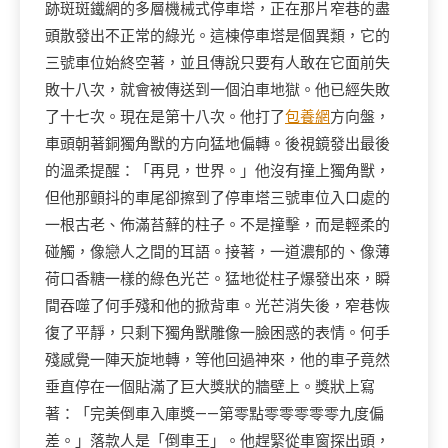
跡斑斑鐵網的多層機械式停車塔，正在那片窄巷的盡
頭散發出不正常的綠光。這棟停車塔是個異類，它的
三號車位始終空著，並且傳說只要有人敢在它面前失
敗十八次，就會被傳送到一個泊車地獄。他已經失敗
了十七次。現在是第十八次。他打了
包養網
方向盤，
車頭朝著銅獨角獸的方向猛地偏轉。後視鏡發出最後
的溫柔提醒：「再見，世界。」他沒有撞上獨角獸，
但他那顫抖的車尾卻擦到了停車塔三號車位入口處的
一根古老、佈滿苔蘚的柱子。不是撞擊，而是輕柔的
碰觸，像戀人之間的耳語。接著，一道濃郁的、像薄
荷口香糖一樣的綠色光芒。猛地從柱子爆發出來，瞬
間吞噬了何手殘和他的掀背車。光芒消失後，窄巷恢
復了平靜，只剩下獨角獸雕像一臉困惑的表情。何手
殘感覺一陣天旋地轉，等他回過神來，他的車子竟然
垂直停在一個貼滿了巨大獎狀的牆壁上。獎狀上寫
著：「完美倒車入庫獎——第零點零零零零零九度偏
差。」落款人是「倒車王」。他趕緊從車窗探出頭，