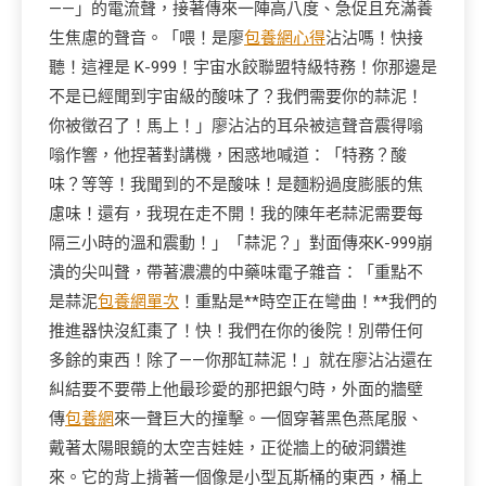
——」的電流聲，接著傳來一陣高八度、急促且充滿養
生焦慮的聲音。「喂！是廖
包養網心得
沾沾嗎！快接
聽！這裡是 K-999！宇宙水餃聯盟特級特務！你那邊是
不是已經聞到宇宙級的酸味了？我們需要你的蒜泥！
你被徵召了！馬上！」廖沾沾的耳朵被這聲音震得嗡
嗡作響，他捏著對講機，困惑地喊道：「特務？酸
味？等等！我聞到的不是酸味！是麵粉過度膨脹的焦
慮味！還有，我現在走不開！我的陳年老蒜泥需要每
隔三小時的溫和震動！」「蒜泥？」對面傳來K-999崩
潰的尖叫聲，帶著濃濃的中藥味電子雜音：「重點不
是蒜泥
包養網單次
！重點是**時空正在彎曲！**我們的
推進器快沒紅棗了！快！我們在你的後院！別帶任何
多餘的東西！除了——你那缸蒜泥！」就在廖沾沾還在
糾結要不要帶上他最珍愛的那把銀勺時，外面的牆壁
傳
包養網
來一聲巨大的撞擊。一個穿著黑色燕尾服、
戴著太陽眼鏡的太空吉娃娃，正從牆上的破洞鑽進
來。它的背上揹著一個像是小型瓦斯桶的東西，桶上