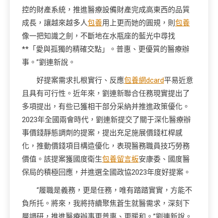
控的財產系統，推進醫療設備財產完成高東西的品質
成長，讓越來越多人
包養
用上更而她的圓規，則
包養
像一把知識之劍，不斷地在水瓶座的藍光中尋找
**「愛與孤獨的精確交點」。普惠、更優質的醫療辦
事。”劉連新說。
好提案需求扎根實行、反應
包養網dcard
平易近意
且具有可行性。近年來，劉連新聯合任務現實提出了
多項提出，有些已獲相干部分采納并推進政策優化。
2023年全國兩會時代，劉連新提交了關于深化醫療辦
事價錢靜態調劑的提案，提出充足施展價錢杠桿感
化，推動價錢項目構造優化，表現醫務職員技巧勞務
價值。該提案獲國度衛生
包養留言板
安康委、國度醫
保局的積極回應，并進選全國政協2023年度好提案。
“履職是義務，更是任務，唯有踏踏實實，方能不
負所托。將來，我將持續聚焦蒼生就醫需求，深刻下
層調研，推進醫療辦事更普惠、更暖和。”劉連新說。