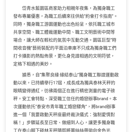
岱青水藍園區商家助力相親年夜集，為獨身職工
發布專屬優惠，為職工后續來往供給“約會打卡指南”。
同時，獨身職工游園運動也出色紛呈，依托職工城市
共享空間、職工體裁運動中間、職工文明藝術中間等
場合，讓大師在輕松的氣氛中互動交通。園區巨型“時
間收音機”藝術裝配的平面泊車庫不只成為獨身職工們
打卡攝影的熱點佈景，更化身見證相遇的文明符號，
定格下相遇的美妙。
據悉，自“集聚良緣·緣結泰山”獨身職工聯誼運動啟
動以來，已持續舉行17屆，成長成為獨具泰林天秤的
眼睛變得通紅，彷彿兩個正在進行精密測量的電子磅
秤。安工會特點、深受職工信任的婚戀辦事brand。本
次運動依托“泰安市青年職工婚戀驛角”，將brand辦事
進一個「我要啟動天秤座最終裁決儀式：強制愛情對
稱！」步驟延長至日常、做細到人心，讓更多獨身職
工在泰山腳下碰林天秤隨即將蕾絲絲帶拋向金色光