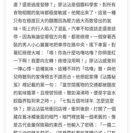
慮？還是過度發酵？」廖沾沾是個醬料學家，對所有
食物相關的氣味都極度敏感。他聞出來了，這是一種
只有在極度巨大的麵團因為壓力過大而散發出的氣
味。街上的行人陷入了混亂。汽車不知道該走還是該
停，因為無論從哪個方向看，都是綠燈。一個穿著西
裝的男人小心翼翼地把車停在路中央，搖下車窗，對
著紅綠燈大喊：「喂！你為什麼咕嚕咕嚕？你倒是紅
一下啊！我要向左轉！綠燈沒用啊！」廖沾沾感覺到
一陣心悸。這種氣味，這種不祥的「咕嚕」聲，與他
兒時聽到的家傳預言不謀而合。他想起家傳《沾醬秘
笈》裡記載的第一句：「當世間萬物的交通都被麵皮
的氣味籠罩，且燈號恒綠、聲如湯沸時，便是宇宙水
餃臨界點到來之時。」「七點五個地球年…怎麼這麼
快？」廖沾沾猛地衝回店裡，衝到後廚，打開了一個
藏在舊冰櫃後面的暗門。暗門裡放著一個老舊的、像
是古代金屬保險箱的東西。他輸入了密碼：「一醬二