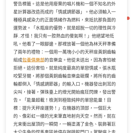
警告標籤。這是他用廢棄的唱片機和一個不知名的外
星計算器改造而成的「情感調節器」。他必須輸入一
種極具感染力的正面情緒作為燃料，來抵抗那負面的
運勢波。「水瓶座的優勢，就是超脫一切的理性與冷
靜…才怪！我只有一腔熱血的傻氣啊！」他絕望地低
吼。他看了一眼腳邊。那裡放著一個他為林天秤準備
了兩年的禮物：一個用一萬塊小小的天秤座黃銅齒輪
組成
包養俱樂部
的音樂盒。他從未送出，因為害怕被
拒絕。這份害怕，就是純度最高的單戀情感。張水瓶
咬緊牙關，將那個黃銅齒輪音樂盒砸爛，將所有的齒
輪都倒入「情感調節器」的輸入口。機器發出刺耳的
尖叫，接著，彈珠臺上的燈光開始瘋狂閃爍，發出警
告。「能量超載！檢測到極致純粹的單戀能量！目
標：提升天秤座運勢！」在機器的頂部，一個巨大
的、像彩虹一樣的光束筆直地射向天空。然而，就在
光束衝出屋頂的一瞬間，一輛塗滿了金色、裝飾著巨
大公牛角的悍馬車猛地停在咖啡館門口。駕駛座上走