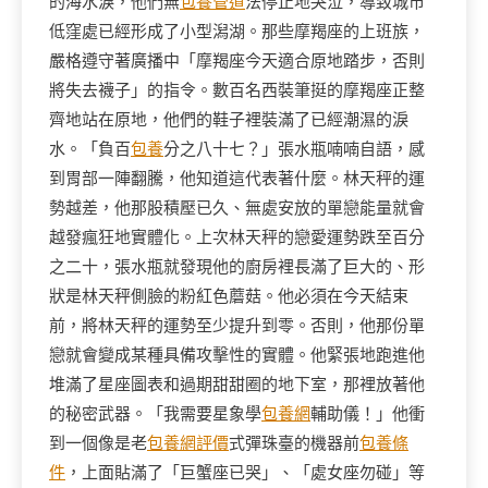
的海水淚，他們無
包養管道
法停止地哭泣，導致城市
低窪處已經形成了小型潟湖。那些摩羯座的上班族，
嚴格遵守著廣播中「摩羯座今天適合原地踏步，否則
將失去襪子」的指令。數百名西裝筆挺的摩羯座正整
齊地站在原地，他們的鞋子裡裝滿了已經潮濕的淚
水。「負百
包養
分之八十七？」張水瓶喃喃自語，感
到胃部一陣翻騰，他知道這代表著什麼。林天秤的運
勢越差，他那股積壓已久、無處安放的單戀能量就會
越發瘋狂地實體化。上次林天秤的戀愛運勢跌至百分
之二十，張水瓶就發現他的廚房裡長滿了巨大的、形
狀是林天秤側臉的粉紅色蘑菇。他必須在今天結束
前，將林天秤的運勢至少提升到零。否則，他那份單
戀就會變成某種具備攻擊性的實體。他緊張地跑進他
堆滿了星座圖表和過期甜甜圈的地下室，那裡放著他
的秘密武器。「我需要星象學
包養網
輔助儀！」他衝
到一個像是老
包養網評價
式彈珠臺的機器前
包養條
件
，上面貼滿了「巨蟹座已哭」、「處女座勿碰」等