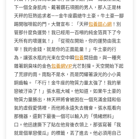
下一個全身肌肉、戴著鑽石項圈的男人，那人正是林
天秤的狂熱追求者——金牛座霸總牛土豪。牛土豪一腳
踢開咖啡館的門，大聲宣布：「天秤
包養甜心網
！別
管那什麼負運勢！我已經用一百噸的純金箔買下了今
天所有的壞運氣！」「從現在開始，你的運勢由我主
宰！我的金錢，就是你的正面能量！」牛土豪的行
為，讓張水瓶的光束在空中瞬
包養
間扭曲，與一種夾
雜著銅臭味的金色
包養網VIP
光芒對撞。天空開始下起
了荒謬的雨。雨點不是水，而是閃耀著淚光的小小黃
銅齒輪。「不行！金牛座的物質力量太強了！我的單
戀被汙染了！」張水瓶大喊。他知道，如果牛土豪的
物質力量勝出，林天秤將會被困在一個充滿金錢和俗
氣的虛假愛情裡，而他將永遠失去機會。張水瓶看向
那機器，還剩下最後一個可以輸入的「情緒燃料」
口。他迅速撕下了貼在他背後衣領上，那張寫著「我
就是個單戀傻瓜」的標籤，丟了進去。他必須用自己