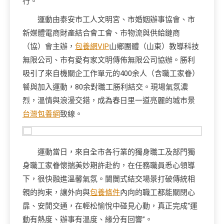
行。
運動由泰安市工人文明宮、市婚姻辦事協會、市
新媒體電商財產結合會工會、市物流與供給鏈商
（協）會主辦，
包養網VIP
山鄉團體（山東）教導科技
無限公司、市有愛有家文明傳佈無限公司協辦。勝利
吸引了來自機關企工作單元的400余人（含職工家眷）
餐與加入運動，80余對職工勝利結交。現場氣氛濃
烈，溫情與浪漫交錯，成為春日里一道亮麗的城市景
台灣包養網
致線。
運動當日，來自全市各行業的獨身職工及部門獨
身職工家眷懷揣美妙期許赴約，在任務職員悉心領導
下，很快融進溫馨氣氛。闤闠式結交場景打破傳統相
親的拘束，讓外向與
包養條件
內向的職工都能關閉心
扉、安閒交通，在輕松愉悅中碰見心動，真正完成“運
動有熱度、辦事有溫度、緣分有回響”。