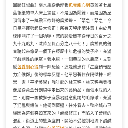
單戀狂想曲》張水瓶從他那張
包養甜心網
覆蓋著七層
舊報紙的單人床上驚醒，不是因為鬧鐘，而是因為屋
頂傳來了一陣震耳欲聾的廣播聲。「緊急！緊急！今
日星座運勢超級大修正！所有天秤座請注意！由於月
球剛剛打了一個噴嚏，您的戀愛機率從昨日的百分之
九十九點九，陡降至負百分之八十七！」廣播員的聲
音聽起來像是一個正在經歷中年危機的雙子座，充滿
了戲劇性的絕望。張水瓶，一個典型的水瓶座，立刻
感
包養網心得
到一陣恐慌，這是他患有「星座預報壓
力症候群」後的標準反應。他單戀著住在隔壁棟、經
營一家「平衡美學」咖啡館的林天秤。林天秤完美得
像是從黃金分割線中走出來的藝術品。而張水瓶的人
生，則像一團被獅子座暴君隨意亂踢的毛線球，充滿
了混亂與錯位。他衝到窗邊，往外看去。整座城市已
經因為這個突如其來的「超級修正」而陷入了荒謬的
混亂。街道上的雙魚座們，開始不受控制地流下鹹鹹