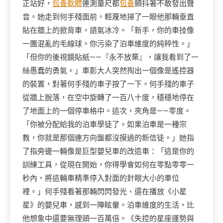
正站好，
包養軟體
連測量尺都
包養
顫抖著不敢發出聲
音。她走到何手殘面前，輕蔑地掃了一眼他那輛垂直
貼在牆上的掀背車，語氣冰冷。「新手，你的車技像
一團混亂的毛線球。你污染了泊車維度的純粹性。」
「但你的後視鏡貼紙——『永不放棄』，讓我看到了一
絲愚蠢的勇氣。」車影大人突然掏出一個像是遙控器
的裝置，對著何手殘的車子按了一下。何手殘的車子
從牆上脫落，在空中旋轉了一百八十度，穩穩地停在
了地面上的一個停車格中。這次，夾角是——零度。
「你被分配給我的泊車學徒了。如果泊車是一種宗
教，你就是那個連方向盤都沒摸過的新信徒。」她指
了指旁邊一輛像是巨型嬰兒車的改造車：「這是你的
訓練工具，從現在開始，你得學會如何在零點零零一
秒內，將這輛車精準停入對面的針眼大小的車位
裡。」何手殘看著那輛閃閃發光、還在播放《小星
星》的嬰兒車，感到一陣眩暈。泊車維度的生活，比
他想象中還要無理頭一百萬倍。《失控的星座運勢與