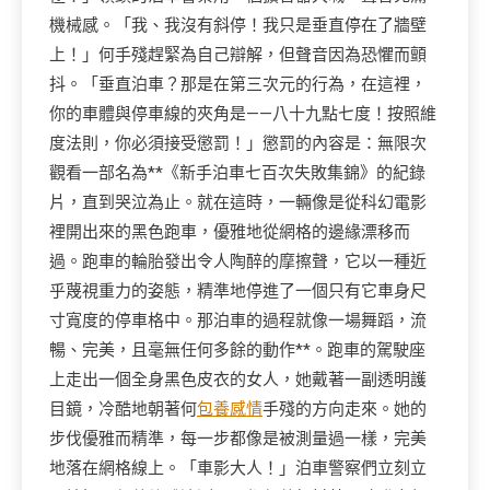
機械感。「我、我沒有斜停！我只是垂直停在了牆壁
上！」何手殘趕緊為自己辯解，但聲音因為恐懼而顫
抖。「垂直泊車？那是在第三次元的行為，在這裡，
你的車體與停車線的夾角是——八十九點七度！按照維
度法則，你必須接受懲罰！」懲罰的內容是：無限次
觀看一部名為**《新手泊車七百次失敗集錦》的紀錄
片，直到哭泣為止。就在這時，一輛像是從科幻電影
裡開出來的黑色跑車，優雅地從網格的邊緣漂移而
過。跑車的輪胎發出令人陶醉的摩擦聲，它以一種近
乎蔑視重力的姿態，精準地停進了一個只有它車身尺
寸寬度的停車格中。那泊車的過程就像一場舞蹈，流
暢、完美，且毫無任何多餘的動作**。跑車的駕駛座
上走出一個全身黑色皮衣的女人，她戴著一副透明護
目鏡，冷酷地朝著何
包養感情
手殘的方向走來。她的
步伐優雅而精準，每一步都像是被測量過一樣，完美
地落在網格線上。「車影大人！」泊車警察們立刻立