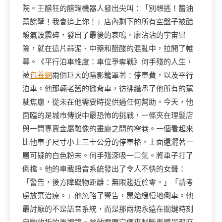
院。王醋狂的醋罐機器人發出尖叫：「別想逃！醬油
黨餘孽！我會追上你！」店內剩下的所有空盤子被醋
酸氣波震碎，發出了最後的哀鳴。廖沾沾的宇宙冒
險，就在這片蒜泥、中藥和醋酸的混亂中，拉開了帷
幕。《平行泊車維度：車位爭奪戰》何手殘的人生，
被
包養網
兩個巨大的陰影籠罩著：停車費，以及平行
泊車。他那輛老舊的掀背車，彷彿繼承了他所有的駕
駛焦慮，從未在他需要時提供過任何幫助。今天，他
面臨的是城市傳說中最恐怖的挑戰，一條夾在理髮店
與一間專賣金屬雕像的畫廊之間的窄巷。一個看起來
比他車子尺寸小上三十公分的停車格，上面還灑著一
層可疑的白色粉末。何手殘深吸一口氣。將車子打了
倒檔。他的車載語音系統發出了令人不快的女聲：
「警告，後方障礙物距離：無限趨近於零。」「請考
慮放棄治療。」他忽略了警告，開始緩慢地倒車。他
最討厭的不是語音系統，而是那兩塊永遠在關鍵時刻