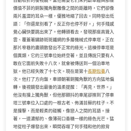
自動收折的後視鏡。當他需要它們來判斷車體與那座
價值不菲的銅製獨角獸雕像之間的距離時，它們卻像
兩片羞澀的耳朵一樣，優雅地縮了回去。同時發出低
語：「你還是別看了，反正你也停不好。」何手殘感
覺心臟快要跳出來了。他轉頭看去，發現那座高聳入
雲、覆蓋著鏽跡斑斑鐵網的多層機械式停車塔，正在
那片窄巷的盡頭散發出不正常的綠光。這棟停車塔是
個異類，它的三號車位始終空著，並且傳說只要有人
敢在它面前失敗十八次，就會被傳送到一個泊車地
獄。他已經失敗了十七次。現在是第十
長期包養
八
次。他打了方向盤，車頭朝著銅獨角獸的方向猛地偏
轉。後視鏡發出最後的溫柔提醒：「再見，世界。」
他沒有撞上獨角獸，但他那顫抖的車尾卻擦到了停車
塔三號車位入口處的一根古老、佈滿苔蘚的柱子。不
是撞擊，而是輕柔的碰觸，像戀人之間的耳語。接
著，一道濃郁的、像薄荷口香糖一樣的綠色光芒。猛
地從柱子爆發出來，瞬間吞噬了何手殘和他的掀背