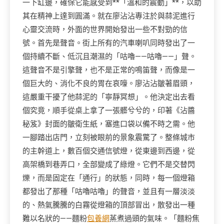
一下缸邊，確保它能感受到**「溫和的震動」**，以助
其在精神上達到圓滿。就在廖沾沾專注於與蒜泥進行
心靈交流時，外面的世界開始發出一些不對勁的信
號。首先是聲音。街上所有的汽車喇叭同時發出了一
個持續不斷、低沉且潮濕的「咕嚕——咕嚕——」聲。
這聲音不是引擎聲，也不是正常的鳴笛聲，而像是一
個巨大的、消化不良的胃在哀嚎。廖沾沾皺著眉頭，
這嚴重干擾了他蒜泥的「寧靜冥想」。他決定出去看
個究竟，順手從桌上拿了一張髒兮兮的，印著《沾醬
秘笈》封面的皺衛生紙，塞進口袋以備不時之需。他
一腳踏出店門，立刻被眼前的景象震驚了。整條城市
的主幹道上，數百個交通信號燈，從東邊到西邊，從
高架橋到巷弄口，全部變成了綠燈。它們不是交替閃
爍，而是固定在「通行」的狀態，同時，每一個燈箱
都發出了那種「咕嚕咕嚕」的聲音，並且有一層淡淡
的、熱氣騰騰的白霧從燈箱的頂部冒出，散發出一種
難以名狀的——麵粉
包養網
蒸煮過頭的氣味。「麵粉焦