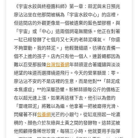
《宇宙水餃與終極醬料師》第一章：蒜泥與末日預兆
廖沾沾坐在他那間被稱為「宇宙水餃中心」的店裡，
但這間店的外觀更像是一個被遺棄的藍色塑膠棚，與
「宇宙」或「中心」這兩個詞毫無關係。他正在對著
一缸已經發酵了七個月又七天的老蒜泥嘆氣。「你還
不夠靈動，我的蒜泥。」他輕聲細語，彷彿在責備一
個不上進的孩子。店內只有他一個人，連蒼蠅都因為
難以忍受那股陳
台灣包養網
年蒜頭混合著鐵鏽與淡淡
絕望的味道而選擇繞道飛行。今天的營業額是：零。
廖沾沾不安的不是店裡的生意，而是他對**「蒜泥成
本焦慮症」**的深層恐懼。新鮮蒜頭每公斤的價格正
在以超光速上漲，如果再這樣下去，他引以為傲的
「靈魂蒜泥」將難以為繼。他拿著一把被磨得光滑、
閃耀著不祥
包養網
光芒的小銀勺，從缸底撈起一坨濃
稠的、顏色介於灰綠與土黃之間的發酵物。這蒜泥被
他照顧得像稀世珍寶，每隔三小時，他就要用手指彈