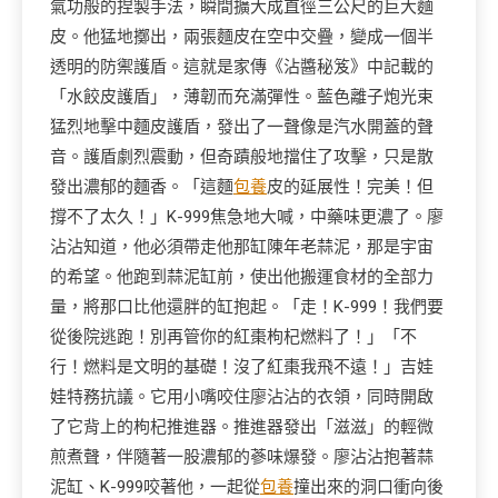
氣功般的捏製手法，瞬間擴大成直徑三公尺的巨大麵
皮。他猛地擲出，兩張麵皮在空中交疊，變成一個半
透明的防禦護盾。這就是家傳《沾醬秘笈》中記載的
「水餃皮護盾」，薄韌而充滿彈性。藍色離子炮光束
猛烈地擊中麵皮護盾，發出了一聲像是汽水開蓋的聲
音。護盾劇烈震動，但奇蹟般地擋住了攻擊，只是散
發出濃郁的麵香。「這麵
包養
皮的延展性！完美！但
撐不了太久！」K-999焦急地大喊，中藥味更濃了。廖
沾沾知道，他必須帶走他那缸陳年老蒜泥，那是宇宙
的希望。他跑到蒜泥缸前，使出他搬運食材的全部力
量，將那口比他還胖的缸抱起。「走！K-999！我們要
從後院逃跑！別再管你的紅棗枸杞燃料了！」「不
行！燃料是文明的基礎！沒了紅棗我飛不遠！」吉娃
娃特務抗議。它用小嘴咬住廖沾沾的衣領，同時開啟
了它背上的枸杞推進器。推進器發出「滋滋」的輕微
煎煮聲，伴隨著一股濃郁的蔘味爆發。廖沾沾抱著蒜
泥缸、K-999咬著他，一起從
包養
撞出來的洞口衝向後