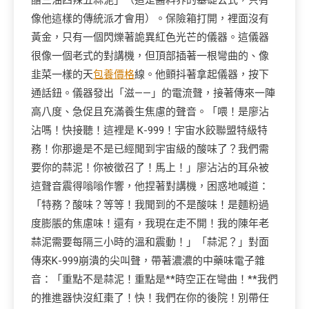
醋三油四辣五蒜泥」（這是醬料界的基礎公式，只有
像他這樣的傳統派才會用）。保險箱打開，裡面沒有
黃金，只有一個閃爍著詭異紅色光芒的儀器。這儀器
很像一個老式的對講機，但頂部插著一根彎曲的、像
韭菜一樣的天
包養價格
線。他顫抖著拿起儀器，按下
通話鈕。儀器發出「滋——」的電流聲，接著傳來一陣
高八度、急促且充滿養生焦慮的聲音。「喂！是廖沾
沾嗎！快接聽！這裡是 K-999！宇宙水餃聯盟特級特
務！你那邊是不是已經聞到宇宙級的酸味了？我們需
要你的蒜泥！你被徵召了！馬上！」廖沾沾的耳朵被
這聲音震得嗡嗡作響，他捏著對講機，困惑地喊道：
「特務？酸味？等等！我聞到的不是酸味！是麵粉過
度膨脹的焦慮味！還有，我現在走不開！我的陳年老
蒜泥需要每隔三小時的溫和震動！」「蒜泥？」對面
傳來K-999崩潰的尖叫聲，帶著濃濃的中藥味電子雜
音：「重點不是蒜泥！重點是**時空正在彎曲！**我們
的推進器快沒紅棗了！快！我們在你的後院！別帶任