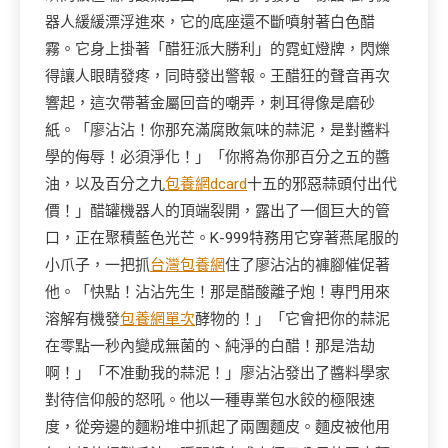
器人緩緩漂浮進來，它的底座還不斷噴射著白色醋
霧。它身上掛著「醋狂派大勝利」的霓虹燈牌，閃爍
得讓人眼睛發疼，同時發出警報。王醋狂的聲音再次
響起，這次帶著金屬回音的嘲弄，刺耳得像是磨砂
紙。「廖沾沾！你那充滿腐敗氣味的蒜泥，是對醬料
學的侮辱！必須淨化！」「你將為你那百分之五的醬
油，以及百分之九
包養網dcard
十五的邪惡蒜頭付出代
價！」醋罐機器人的頂端裂開，露出了一個巨大的管
口，正在聚積藍色光芒。K-999特務用它穿著燕尾服的
小爪子，一把抓
台灣包養網
住了廖沾沾的褲腳催促著
他。「快點！沾沾先生！那是醋酸離子炮！專門用來
溶解有機發
包養網單次
酵物的！」「它會把你的蒜泥
在零點一秒內變成無菌的、純淨的白醋！那是浩劫
啊！」「不准動我的蒜泥！」廖沾沾發出了醬料學家
對待信仰般的怒吼。他以一種專業包水餃的極限速
度，從旁邊的麵粉堆中抓起了兩團麵皮。麵皮被他用