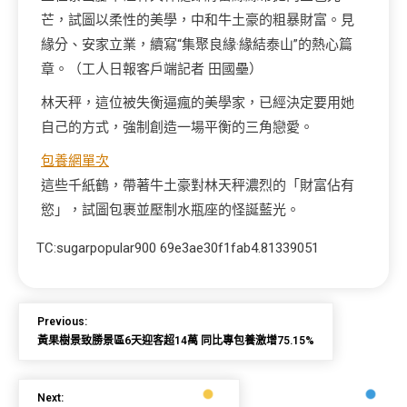
芒，試圖以柔性的美學，中和牛土豪的粗暴財富。見
緣分、安家立業，續寫“集聚良緣·緣結泰山”的熱心篇
章。（工人日報客戶端記者 田國壘）
林天秤，這位被失衡逼瘋的美學家，已經決定要用她
自己的方式，強制創造一場平衡的三角戀愛。
包養網單次
這些千紙鶴，帶著牛土豪對林天秤濃烈的「財富佔有
慾」，試圖包裹並壓制水瓶座的怪誕藍光。
TC:sugarpopular900 69e3ae30f1fab4.81339051
Previous:
黃果樹景致勝景區6天迎客超14萬 同比專包養激增75.15%
Next: