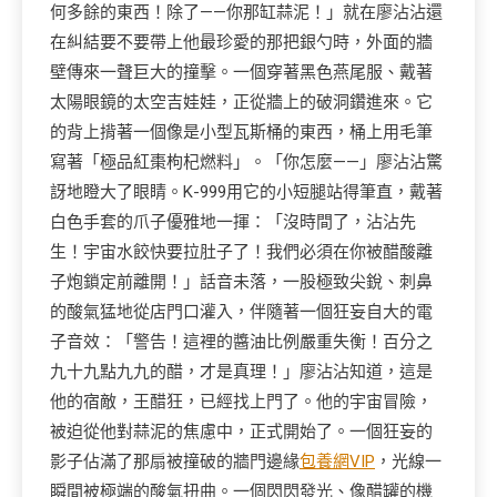
何多餘的東西！除了——你那缸蒜泥！」就在廖沾沾還
在糾結要不要帶上他最珍愛的那把銀勺時，外面的牆
壁傳來一聲巨大的撞擊。一個穿著黑色燕尾服、戴著
太陽眼鏡的太空吉娃娃，正從牆上的破洞鑽進來。它
的背上揹著一個像是小型瓦斯桶的東西，桶上用毛筆
寫著「極品紅棗枸杞燃料」。「你怎麼——」廖沾沾驚
訝地瞪大了眼睛。K-999用它的小短腿站得筆直，戴著
白色手套的爪子優雅地一揮：「沒時間了，沾沾先
生！宇宙水餃快要拉肚子了！我們必須在你被醋酸離
子炮鎖定前離開！」話音未落，一股極致尖銳、刺鼻
的酸氣猛地從店門口灌入，伴隨著一個狂妄自大的電
子音效：「警告！這裡的醬油比例嚴重失衡！百分之
九十九點九九的醋，才是真理！」廖沾沾知道，這是
他的宿敵，王醋狂，已經找上門了。他的宇宙冒險，
被迫從他對蒜泥的焦慮中，正式開始了。一個狂妄的
影子佔滿了那扇被撞破的牆門邊緣
包養網VIP
，光線一
瞬間被極端的酸氣扭曲。一個閃閃發光、像醋罐的機