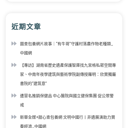
近期文章
圖查包養網片故事｜“有牛哥”守護村落農作物老種類_
中國網
【專訪】湖南省歷史遺產保護智庫找九宮格私密空間專
家、中南年夜學建筑與藝術學院副傳授羅明：欣賞獨屬
書院的“建筑意”
遭冒名推銷保健品 中心醫院與國立健保集團 促公眾警
戒
新華全媒+甜心查包養網·文明中國行丨非遺展演助力賞
春經濟_中國網