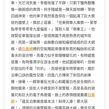
車。光芒消失後，窄巷恢復了平靜，只剩下獨角獸雕
像一臉困惑的表情。何手殘感覺一陣天旋地轉，等他
回過神來，他的車子竟然垂直停在一個貼滿了巨大獎
狀的牆壁上。獎狀上寫著：「完美倒車入庫獎——第零
點零零零零零九度偏差。」落款人是「倒車王」。他
趕緊從車窗探出頭，發現周圍不再是熟悉的城市街
道，而是一望無際、由無數白線和編號組成的巨大網
格。這
包養網
裡的空氣聞起來像是新買的輪胎和劣質
香水的混合物，而重力似乎是隨機變化的，有時感覺
很重，有時像漂浮在游泳池裡。他試圖按喇叭，但喇
叭發出的不是「叭叭」，而是他童年時學會的、關於
泊車口訣的魔性兒歌。四面八方傳來了刺耳的剎車
聲，接著，一群穿著反光背心和戴著白色安全帽的人
朝他衝來。這些人手裡拿的不是警棍，而是長長的測
量尺和巨大的電子角度儀，臉上的表情極度嚴肅
包養
網
。「違反泊車維度基本法！斜停入庫！罪大惡
極！」領頭的泊車警察用一個擴音器大喊，聲音充滿