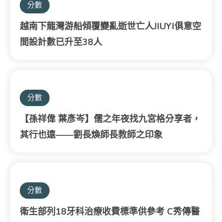
分數
越南下龍灣游船傾覆變亂逝世亡人JIUYI俱意空
間設計數已升至38人
分數
【孫祥偉 葉彥岑】儒之年夜找九宮格分享者，
其行也遠——劉長煥師長教師之印象
分數
衛生部列18牙科治療收費標準供參考 C秀傳醫