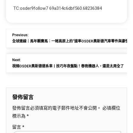
TC:osder9follow7 69a314c6dbf560.68236384
Previous:
全球連線｜馬年觀賽馬：一睹高原上的“速率OSDER奧斯德汽車零件與豪情”
Next:
視頻OSDER奧斯德德系車丨技巧年夜盤點！春晚機器人，還是太周全了
發佈留言
發佈留言必須填寫的電子郵件地址不會公開。
必填欄位
標示為
*
留言
*