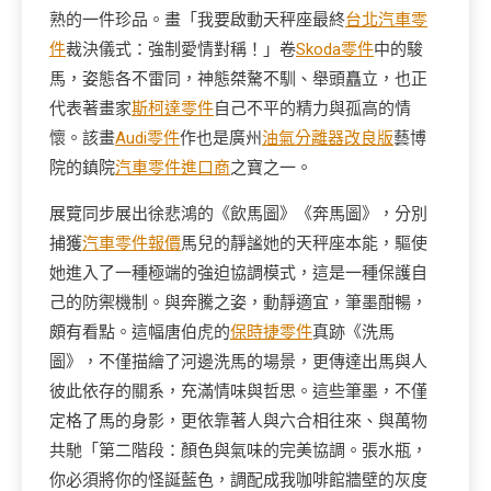
熟的一件珍品。畫「我要啟動天秤座最終
台北汽車零
件
裁決儀式：強制愛情對稱！」卷
Skoda零件
中的駿
馬，姿態各不雷同，神態桀驁不馴、舉頭矗立，也正
代表著畫家
斯柯達零件
自己不平的精力與孤高的情
懷。該畫
Audi零件
作也是廣州
油氣分離器改良版
藝博
院的鎮院
汽車零件進口商
之寶之一。
展覽同步展出徐悲鴻的《飲馬圖》《奔馬圖》，分別
捕獲
汽車零件報價
馬兒的靜謐她的天秤座本能，驅使
她進入了一種極端的強迫協調模式，這是一種保護自
己的防禦機制。與奔騰之姿，動靜適宜，筆墨酣暢，
頗有看點。這幅唐伯虎的
保時捷零件
真跡《洗馬
圖》，不僅描繪了河邊洗馬的場景，更傳達出馬與人
彼此依存的關系，充滿情味與哲思。這些筆墨，不僅
定格了馬的身影，更依靠著人與六合相往來、與萬物
共馳「第二階段：顏色與氣味的完美協調。張水瓶，
你必須將你的怪誕藍色，調配成我咖啡館牆壁的灰度