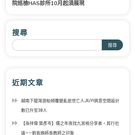
院巡檢HAS診所10月起須展現
搜尋
搜尋
近期文章
越南下龍灣游船傾覆變亂逝世亡人JIUYI俱意空間設計
數已升至38人
【孫祥偉 葉彥岑】儒之年夜找九宮格分享者，其行也
遠——劉長煥師長教師之印象