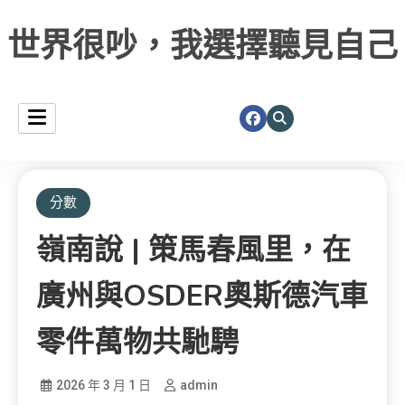
世界很吵，我選擇聽見自己
分數
嶺南說 | 策馬春風里，在
廣州與OSDER奧斯德汽車
零件萬物共馳騁
2026 年 3 月 1 日
admin