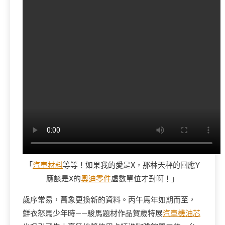
「
汽車材料
等等！如果我的愛是X，那林天秤的回應Y
應該是X的
奧迪零件
虛數單位才對啊！」
歲序常易，萬象更換新的資料。丙午馬年如期而至，
鮮衣怒馬少年時——駿馬題材作品賀歲特展
汽車機油芯