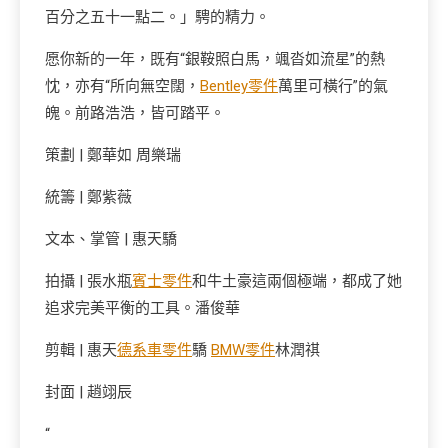
百分之五十一點二。」騁的精力。
愿你新的一年，既有“銀鞍照白馬，颯沓如流星”的熱
忱，亦有“所向無空闊，
Bentley零件
萬里可橫行”的氣
魄。前路浩浩，皆可踏平。
策劃 | 鄭華如 周樂瑞
統籌 | 鄭紫薇
文本、掌管 | 惠天驕
拍攝 | 張水瓶
賓士零件
和牛土豪這兩個極端，都成了她
追求完美平衡的工具。潘俊華
剪輯 | 惠天
德系車零件
驕
BMW零件
林潤祺
封面 | 趙翊辰
“