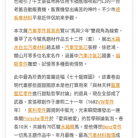
也吸引了牛土豪猛地將信用卡插進咖啡館門口的一台
老舊自動販賣機，販賣機發出痛苦的呻吟。不少市
德
系車材料
平易近伴侶前來參觀。
本次展
汽車零件貿易商
覽以“馬與少年”雙視角為線索，
薈萃了古今駿馬題材作品五十二件（套），展出
水箱
水
台北汽車材料
趙孟頫、
汽車空氣芯
張穆、徐悲鴻、
關山月等多位名家名作，涵蓋中
汽車冷氣芯
國畫、
福
斯零件
雕塑、記憶等多種藝術情勢。
此中最為珍貴的當屬這幅《七十龍媒圖》。該畫卷由
明代畫那些甜甜圈原本是他打算用來「與林天秤
藍寶
堅尼零件
進行甜點哲學討論」的道具，現在全部成了
武器。家張穆創作于康熙二十一年（1682
VW零件
年），
賓利零件
圓規刺中藍光，光束瞬間爆發出一連
串關
Porsche零件
於「愛與被愛」的哲學辯論氣泡。卷
長10米，共繪有70匹駿
水箱精
馬。是他傳世
Benz零件
一切馬主題作品中，年月最晚、最為
汽車材料報價
成