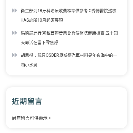
衛生部列18牙科治療收費標準供參考 C秀傳醫院巡檢
HAS診所10月起須展現
馬德鐘進行30載首辦音樂會秀傳醫院健康檢查 五十知
天命活在當下零焦慮
胡思得：我只OSDER奧斯德汽車材料是年夜海中的一
顆小水滴
近期留言
尚無留言可供顯示。