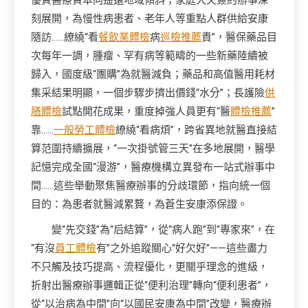
優質醫療資本向遙遠地域傾斜；家庭大夫簽約辦事深
刻展開，為慢性病患者、老年人等重點人群供給安康
隨訪……繚繞“看
餐飲業體檢
病
巡檢推薦
貴”，醫保藥品目
次每年一調，腫瘤、罕有病等範疇的一些新藥陸續被
歸入，國度級“團購”為就醫減負；藥品和高值醫用耗材
集采結果明顯，一個步驟步擠出價錢“水分”；長護險
供
膳體檢
試點開花成果，重度掉強人員更有“醫
體檢推薦
”
靠……
一般勞工體檢
繚繞“看病煩”，跨省異地就醫直接結
算范圍持續擴展，“一次掛號管三天”在多地展開，醫學
記憶完成全國“漫游”，醫療機構立異發布一站式辦事中
間……這些舉動聚焦醫療辦事的分歧環節，指向統一個
目的：為患者就醫減累贅，為蒼生安康添保證。
變“先交錢”為“后結算”，從“病人跑”到“專家來”，在
“有沒
員工體檢
有”之外追蹤關心“好欠好”——這些盡力
不只觸及技巧提高、流程優化，更關乎理念的進級，
折射出醫療辦事邏輯正從“便利治理”轉向“便利患者”，
從“以治病為中間”向“以國民安康為中間”改變，醫療辦