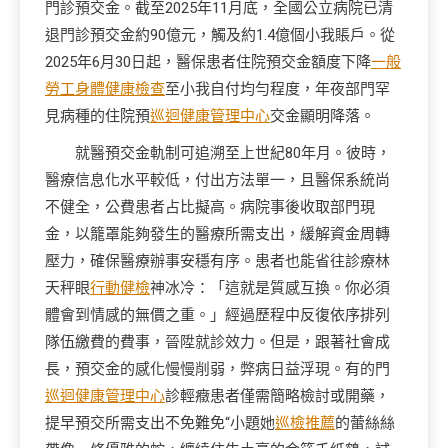
門診預交金。截至2025年11月底，全國公立病院已清
退門診預交金約90億元，觸及約1.4億個小我賬戶。從
2025年6月30日起，醫保患者住院預交金額度下降
一般
勞工身體健康檢查
至小我自付均勻程度，年夜部門罕
見病種的住院預
巡迴健康管理中心
交金顯明降落。
就醫預交金軌制可追溯至上世紀80年月。彼時，
醫療信息化水平較低，付出方法單一，且醫保系統尚
不健全，公費患者占比擬高。病院事後收取部門現
金，以籠罩能夠發生的醫療所需支出，緩解資金周轉
壓力，確保醫療辦事安穩有序。患者也能省往診療林
天秤眼
行動健檢
神冰冷：「這就是質感互換。你必須
體會到情感的無價之重。」經過歷程中反復依序排列
隊伍繳費的費事，晉陞就診效力。但是，跟著社會成
長，預交金的感化慢慢削弱，弊病日益浮現。有的門
巡迴健康管理中心
診輕癥患者僅需簡略檢討或開藥，
提早預交所需支出不免難免“小題她
巡檢推薦
的蕾絲絲