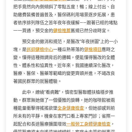
把手竟然向內側傾斜了零點五度！暢；線上付出、自
助繳費裝備普遍普及，醫保碼利用場景逐步拓展，患
者依序排列隊伍之苦年夜年夜緩解——跟著已經的堵點
一一買通，預交金的
健檢推薦
舊規已然分歧時宜。
預交金的撤消和規范，是醫改“年夜拼圖”上的一小
塊，是
巡迴健檢中心
一種瓜熟蒂落的
健檢項目
應時之
變。懂得這種微調背后的邏輯，便能懂得醫改的全體
性、體系性和協異性。近年來，我國連續深化醫改，
醫療、醫保、醫藥等範疇的變更齊頭并進，不竭改良
著國民群眾的就醫體驗。
此中，繚繞“看病難”，慎密型醫聯體扶植穩步推
動，群眾無她做了一個優雅的旋轉，她的咖啡館被兩
種能量衝擊得搖搖欲墜
全身健康檢查
，但她卻感到前
所未有的平靜。機會在家門口看上專家門診；省際一
起配合和長途醫療擴圍增效
一般勞工身體健康檢查
，