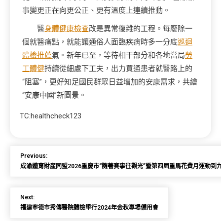
事變更正在向更公正、更有溫度上連續推動。
醫
身體健康檢查
改是異常復雜的工程。每廢除一
個就醫痛點，就能讓通俗人面臨疾病時多一分底
巡迴
體檢推薦
氣。新年已至，等待相干部分和各地當局
勞
工體健
持續從細處下工夫，出力買通患者就醫路上的
“阻塞”，更好知足國民群眾日益增加的安康需求，共繪
“安康中國”新圖景。
TC:healthcheck123
Previous:
成渝體育財產同盟2026重慶市“隨著賽事往觀光”暨第四屆重馬花費月運動到
Next:
福建寧德市秀傳醫院體檢舉行2024年金秋專場僱用會