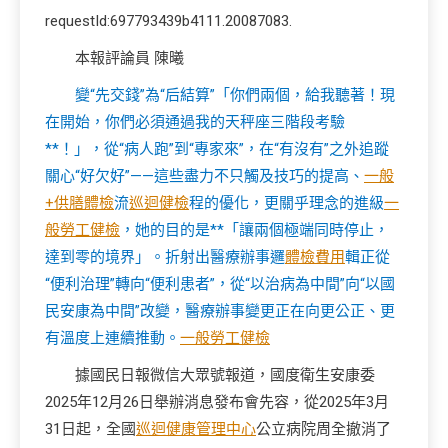
requestId:697793439b4111.20087083.
本報評論員 陳曦
變“先交錢”為“后結算”「你們兩個，給我聽著！現
在開始，你們必須通過我的天秤座三階段考驗
**！」，從“病人跑”到“專家來”，在“有沒有”之外追蹤
關心“好欠好”——這些盡力不只觸及技巧的提高、
一般
+供膳體檢
流
巡迴健檢
程的優化，更關乎理念的進級
一
般勞工健檢
，她的目的是**「讓兩個極端同時停止，
達到零的境界」。折射出醫療辦事邏
體檢費用
輯正從
“便利治理”轉向“便利患者”，從“以治病為中間”向“以國
民安康為中間”改變，醫療辦事變更正在向更公正、更
有溫度上連續推動。
一般勞工健檢
據國民日報微信大眾號報道，國度衛生安康委
2025年12月26日舉辦消息發布會先容，從2025年3月
31日起，全國
巡迴健康管理中心
公立病院周全撤消了