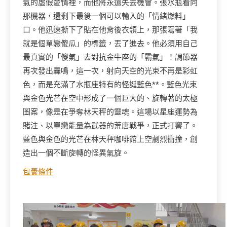
氣的虛假愛情裡，而他將永遠失去機會。張水瓶看向
那機器，還剩下最後一個可以輸入的「情緒燃料」
口。他迅速撕下了貼在他背後衣領上，那張寫著「我
就是個單戀傻瓜」的標籤，丟了進去。他必須用自己
最真實的「傻氣」去對抗金牛座的「霸氣」！調節器
再次發出轟鳴，這一次，射向天空的光束不再是彩虹
色，而是充滿了水瓶座特有的怪誕藍色**。藍色光束
與金色光芒在空中形成了一個巨大的、旋轉著的太極
圖案，像是在爭奪林天秤的靈魂。這場以星座運勢為
賭注、以單戀能量為武器的荒唐戰爭，正式打響了。
藍色與金色的光芒在林天秤咖啡館上空劇烈衝撞，創
造出一個不斷旋轉的怪異氣旋。
包養條件