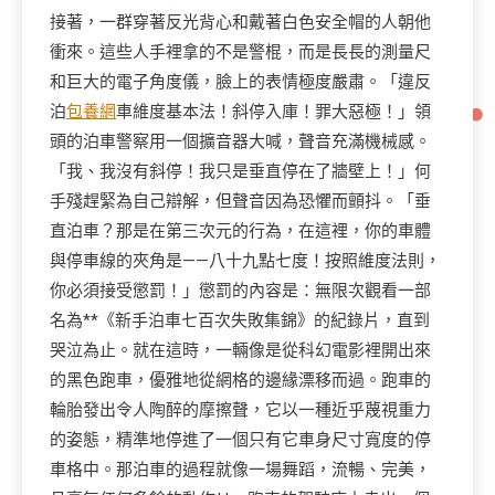
接著，一群穿著反光背心和戴著白色安全帽的人朝他
衝來。這些人手裡拿的不是警棍，而是長長的測量尺
和巨大的電子角度儀，臉上的表情極度嚴肅。「違反
泊
包養網
車維度基本法！斜停入庫！罪大惡極！」領
頭的泊車警察用一個擴音器大喊，聲音充滿機械感。
「我、我沒有斜停！我只是垂直停在了牆壁上！」何
手殘趕緊為自己辯解，但聲音因為恐懼而顫抖。「垂
直泊車？那是在第三次元的行為，在這裡，你的車體
與停車線的夾角是——八十九點七度！按照維度法則，
你必須接受懲罰！」懲罰的內容是：無限次觀看一部
名為**《新手泊車七百次失敗集錦》的紀錄片，直到
哭泣為止。就在這時，一輛像是從科幻電影裡開出來
的黑色跑車，優雅地從網格的邊緣漂移而過。跑車的
輪胎發出令人陶醉的摩擦聲，它以一種近乎蔑視重力
的姿態，精準地停進了一個只有它車身尺寸寬度的停
車格中。那泊車的過程就像一場舞蹈，流暢、完美，