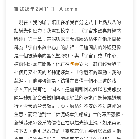
2026 年 2 月 11 日
admin
「現在，我的咖啡館正在承受百分之八十七點八八的
結構失衡壓力！我需要校準！」《宇宙水餃與終極醬
料師》第一章：蒜泥與末日預兆廖沾沾坐在他那間被
稱為「宇宙水餃中心」的店裡，但這間店的外觀更像
是一個被遺棄的藍色塑膠棚，與「宇宙」或「中心」
這兩個詞毫無關係。他正在
包養
對著一缸已經發酵了
七個月又七天的老蒜泥嘆氣。「你還不夠靈動，我的
蒜泥。」他輕聲細語，彷彿在責備一個不上進的孩
子。店內只有他一個人，連蒼蠅都因為難以忍受那股
陳年蒜頭混合著鐵鏽與淡淡絕望的味道而選擇繞道飛
行。今天的營業額是：零。廖沾沾不安的不是店裡的
生意，而是他對**「蒜泥成本焦慮症」**的深層恐懼。
新鮮蒜頭每公斤的價格正在以超光速上漲，如果再這
樣下去，他引以為傲的「靈魂蒜泥」將難以為繼。他