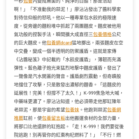
一秒
包養
內變成無菌的、純淨的白醋！那是浩劫
啊！」「不准動我的蒜泥！」廖沾沾發出了醬料學家
對待信仰般的怒吼。他以一種專業包水餃的極限速
度，從旁邊的麵粉堆中抓起了兩團麵皮。麵皮被他用
氣功般的捏製手法，瞬間擴大成直徑三
包養價格
公尺
的巨大麵皮。他
包養網dcard
猛地擲出，兩張麵皮在空
中交疊，變成一個半透明的防禦護盾。這就是家傳
《沾醬秘笈》中記載的「水餃皮護盾」，薄韌而充滿
彈性。藍色離子炮光束猛烈地擊中麵皮護盾，發出了
一聲像是汽水開蓋的聲音。護盾劇烈震動，但奇蹟般
地擋住了攻擊，只是散發出濃郁的麵香。「這麵皮的
延展性！完美！但撐不了太久！」K-999焦急地大喊，
中藥味更濃了。廖沾沾知道，他必須帶走他那缸陳年
老蒜泥，那是宇宙的希望
包養妹
。他跑到蒜泥
包養網
推薦
缸前，使
包養留言板
出他搬運食材的全部力量，
將那口比他還胖的缸抱起。「走！K-999！我們要從後
院逃跑！別再管你的紅棗枸杞燃料了！」「不行！燃