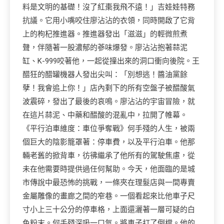
料是文明的基礎！沒了紅棗我飛不遠！」吉娃娃特務
抗議。它用小嘴咬住廖沾沾的衣領，同時開啟了它背
上的枸杞推進器。推進器發出「滋滋」的輕微煎煮
聲，伴隨著一股濃郁的蔘味爆發。廖沾沾抱著蒜泥
缸、K-999咬著他，一起從撞出來的洞口衝向後院。王
醋狂的醋罐機器人發出尖叫：「別想逃！醬油黨餘
孽！我會追上你！」店內剩下的所有空盤子被醋酸氣
波震碎，發出了最後的哀鳴。廖沾沾的宇宙冒險，就
在這片蒜泥、中藥和醋酸的混亂中，拉開了帷幕。
《平行泊車維度：車位爭奪戰》何手殘的人生，被兩
個巨大的陰影籠罩著：停車費，以及平行泊車。他那
輛老舊的掀背車，彷彿繼承了他所有的駕駛焦慮，從
未在他需要時提供過任何幫助。今天，他面臨的是城
市傳說中最恐怖的挑戰，一條夾在理髮店與一間專賣
金屬雕像的畫廊之間的窄巷。一個看起來比他車子尺
寸小上三十公分的停車格，上面還灑著一層可疑的白
色粉末。何手殘深吸一口氣。將車子打了倒檔。他的