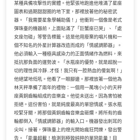
某種具備攻擊性的實體。他緊張地跑進他堆滿了星座
圖表和過期甜甜圈的地下室，那裡放著他的秘密武
器。「我需要星象學輔助儀！」他衝到一個像是老式
彈珠臺的機器前，上面貼滿了「巨蟹座已哭」、「處
女座勿碰」等警告標籤。這是他用廢棄的唱片機和一
個不知名的外星計算器改造而成的「情感調節器」。
他必須輸入一種極具感染力的正面情緒作為燃料，來
抵抗那負面的運勢波。「水瓶座的優勢，就是超脫一
切的理性與冷靜…才怪！我只有一腔熱血的傻氣啊！」
他絕望地低吼。他看了一眼腳邊。那裡放著一個他為
林天秤準備了兩年的禮物：一個用一萬塊小小的天秤
座黃銅齒輪組成的音樂盒。他從未送出，因為害怕被
拒絕。這份害怕，就是純度最高的單戀情感。張水瓶
咬緊牙關，將那個黃銅齒輪音樂盒砸爛，將所有的齒
輪都倒入「情感調節器」的輸入口。機器發出刺耳的
尖叫，接著，彈珠臺上的燈光開始瘋狂閃爍，發出警
告。「能量超載！檢測到極致純粹的單戀能量！目