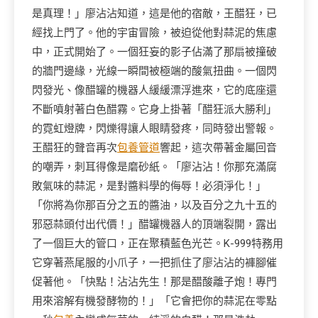
是真理！」廖沾沾知道，這是他的宿敵，王醋狂，已
經找上門了。他的宇宙冒險，被迫從他對蒜泥的焦慮
中，正式開始了。一個狂妄的影子佔滿了那扇被撞破
的牆門邊緣，光線一瞬間被極端的酸氣扭曲。一個閃
閃發光、像醋罐的機器人緩緩漂浮進來，它的底座還
不斷噴射著白色醋霧。它身上掛著「醋狂派大勝利」
的霓虹燈牌，閃爍得讓人眼睛發疼，同時發出警報。
王醋狂的聲音再次
包養管道
響起，這次帶著金屬回音
的嘲弄，刺耳得像是磨砂紙。「廖沾沾！你那充滿腐
敗氣味的蒜泥，是對醬料學的侮辱！必須淨化！」
「你將為你那百分之五的醬油，以及百分之九十五的
邪惡蒜頭付出代價！」醋罐機器人的頂端裂開，露出
了一個巨大的管口，正在聚積藍色光芒。K-999特務用
它穿著燕尾服的小爪子，一把抓住了廖沾沾的褲腳催
促著他。「快點！沾沾先生！那是醋酸離子炮！專門
用來溶解有機發酵物的！」「它會把你的蒜泥在零點