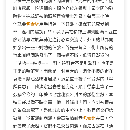
拿著一把被磨得光滑、閃耀著不祥光芒的小銀勺，從
缸底撈起一坨濃稠的、顏色介於灰綠與土黃之間的發
酵物。這蒜泥被他照顧得像稀世珍寶，每隔三小時，
他就要
包養網
用手指彈一下缸邊，確保它能感受到
**「溫和的震動」**，以助其在精神上達到圓滿。就在
廖沾沾專注於與蒜泥進行心靈交流時，外面的世界開
始發出一些不對勁的信號。首先是聲音。街上所有的
汽車喇叭同時發出了一個持續不斷、低沉且潮濕的
「咕嚕——咕嚕——」聲。這聲音不是引擎聲，也不是
正常的鳴笛聲，而像是一個巨大的、消化不良的胃在
哀嚎。廖沾沾皺著眉頭，這嚴重干擾了他蒜泥的「寧
靜冥想」。他決定出去看個究竟，順手從桌上拿了一
張髒兮兮的，印著《沾醬秘笈》封面的皺衛生紙，塞
進口袋以備不時之需。他一腳踏出店門，立刻被眼前
的景象震驚了。整條城市的主幹道上，數百個交通信
號燈，從東邊到西邊，從高架橋到巷
包養網
弄口，全
部變成了綠燈。它們不是交替閃爍，而是固定在「通