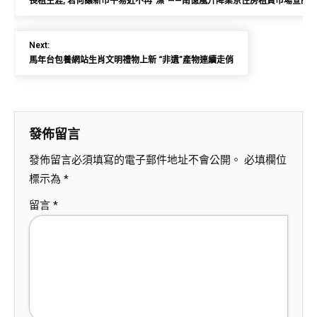
長租生涯, 若何讓新市平易近不再“漂”——南億嵐升降桌京住房租賃市場查詢
Next:
馬年台包養網站生肖文明禮物上新 “非遺”產物連續走俏
發佈留言
發佈留言必須填寫的電子郵件地址不會公開。
必填欄位
標示為
*
留言
*