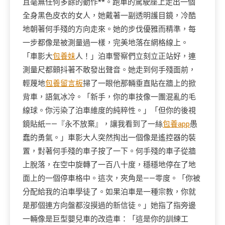
且毫無任何多餘的動作**。跑車的駕駛座上走出一個
全身黑色皮衣的女人，她戴著一副透明護目鏡，冷酷
地朝著何手殘的方向走來。她的步伐優雅而精準，每
一步都像是被測量過一樣，完美地落在網格線上。
「車影大
包養妹
人！」泊車警察們立刻立正站好，連
測量尺都顫抖著不敢發出聲音。她走到何手殘面前，
輕蔑地
包養留言板
掃了一眼他那輛垂直貼在牆上的掀
背車，語氣冰冷。「新手，你的車技像一團混亂的毛
線球。你污染了泊車維度的純粹性。」「但你的後視
鏡貼紙——『永不放棄』，讓我看到了一絲
包養app
愚
蠢的勇氣。」車影大人突然掏出一個像是遙控器的裝
置，對著何手殘的車子按了一下。何手殘的車子從牆
上脫落，在空中旋轉了一百八十度，穩穩地停在了地
面上的一個停車格中。這次，夾角是——零度。「你被
分配給我的泊車學徒了。如果泊車是一種宗教，你就
是那個連方向盤都沒摸過的新信徒。」她指了指旁邊
一輛像是巨型嬰兒車的改造車：「這是你的訓練工