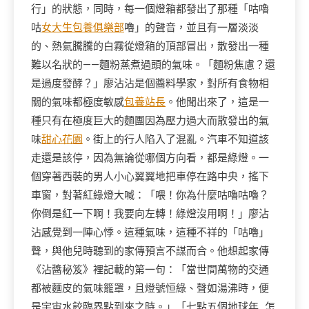
行」的狀態，同時，每一個燈箱都發出了那種「咕嚕
咕
女大生包養俱樂部
嚕」的聲音，並且有一層淡淡
的、熱氣騰騰的白霧從燈箱的頂部冒出，散發出一種
難以名狀的——麵粉蒸煮過頭的氣味。「麵粉焦慮？還
是過度發酵？」廖沾沾是個醬料學家，對所有食物相
關的氣味都極度敏感
包養站長
。他聞出來了，這是一
種只有在極度巨大的麵團因為壓力過大而散發出的氣
味
甜心花園
。街上的行人陷入了混亂。汽車不知道該
走還是該停，因為無論從哪個方向看，都是綠燈。一
個穿著西裝的男人小心翼翼地把車停在路中央，搖下
車窗，對著紅綠燈大喊：「喂！你為什麼咕嚕咕嚕？
你倒是紅一下啊！我要向左轉！綠燈沒用啊！」廖沾
沾感覺到一陣心悸。這種氣味，這種不祥的「咕嚕」
聲，與他兒時聽到的家傳預言不謀而合。他想起家傳
《沾醬秘笈》裡記載的第一句：「當世間萬物的交通
都被麵皮的氣味籠罩，且燈號恒綠、聲如湯沸時，便
是宇宙水餃臨界點到來之時。」「七點五個地球年…怎