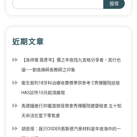
搜尋
近期文章
【孫祥偉 葉彥岑】儒之年夜找九宮格分享者，其行也
遠——劉長煥師長教師之印象
衛生部列18牙科治療收費標準供參考 C秀傳醫院巡檢
HAS診所10月起須展現
馬德鐘進行30載首辦音樂會秀傳醫院健康檢查 五十知
天命活在當下零焦慮
胡思得：我只OSDER奧斯德汽車材料是年夜海中的一