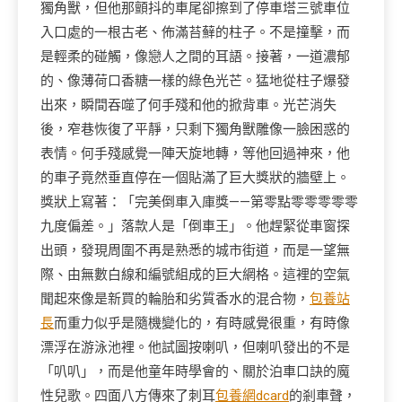
獨角獸，但他那顫抖的車尾卻擦到了停車塔三號車位
入口處的一根古老、佈滿苔蘚的柱子。不是撞擊，而
是輕柔的碰觸，像戀人之間的耳語。接著，一道濃郁
的、像薄荷口香糖一樣的綠色光芒。猛地從柱子爆發
出來，瞬間吞噬了何手殘和他的掀背車。光芒消失
後，窄巷恢復了平靜，只剩下獨角獸雕像一臉困惑的
表情。何手殘感覺一陣天旋地轉，等他回過神來，他
的車子竟然垂直停在一個貼滿了巨大獎狀的牆壁上。
獎狀上寫著：「完美倒車入庫獎——第零點零零零零零
九度偏差。」落款人是「倒車王」。他趕緊從車窗探
出頭，發現周圍不再是熟悉的城市街道，而是一望無
際、由無數白線和編號組成的巨大網格。這裡的空氣
聞起來像是新買的輪胎和劣質香水的混合物，
包養站
長
而重力似乎是隨機變化的，有時感覺很重，有時像
漂浮在游泳池裡。他試圖按喇叭，但喇叭發出的不是
「叭叭」，而是他童年時學會的、關於泊車口訣的魔
性兒歌。四面八方傳來了刺耳
包養網dcard
的剎車聲，