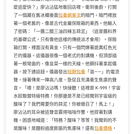
麼這麼快？」廖沾沾猛地衝回店裡，衝到後廚，打開
了一個藏在舊冰櫃後面
包養網單次
的暗門。暗門裡放
著一個老舊的、像是古代金屬保險箱的東西。他輸入
了密碼：「一醬二醋三油四辣五蒜泥」（這是醬料界
的基礎公式，只有像他這樣的傳統派才會用）。保險
箱打開，裡面沒有黃金，只有一個閃爍著詭異紅色光
芒的儀器。這儀器很像一個老式的對講機，但頂部插
著一根彎曲的、像韭菜一樣的天線。他顫抖著拿起儀
器，按下通話鈕。儀器發出
短期包養
「滋——」的電流
聲，接著傳來一陣高八度、急促且充滿養生焦慮的聲
音。「喂！是廖沾沾嗎！快接聽！這裡是 K-999！宇宙
水餃聯盟特級特務！你那邊是不是已經聞到宇宙級的
酸味了？我們需要你的蒜泥！你被徵召了！馬上！」
廖沾沾的耳朵被這聲音震得嗡嗡作響，他捏著對講
機，困惑地喊道：「特務？酸味？等等！我聞到的不
是酸味！是麵粉過度膨脹的焦慮味！還有
包養價格
，