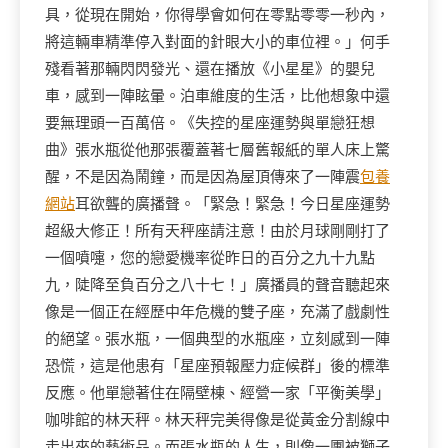
具，從現在開始，你得學會如何在零點零零一秒內，
將這輛車精準停入對面的針眼大小的車位裡。」何手
殘看著那輛閃閃發光、還在播放《小星星》的嬰兒
車，感到一陣眩暈。泊車維度的生活，比他想象中還
要無理頭一百萬倍。《失控的星座運勢與單戀狂想
曲》張水瓶從他那張覆蓋著七層舊報紙的單人床上驚
醒，不是因為鬧鐘，而是因為屋頂傳來了一陣震
包養
網站
耳欲聾的廣播聲。「緊急！緊急！今日星座運勢
超級大修正！所有天秤座請注意！由於月球剛剛打了
一個噴嚏，您的戀愛機率從昨日的百分之九十九點
九，陡降至負百分之八十七！」廣播員的聲音聽起來
像是一個正在經歷中年危機的雙子座，充滿了戲劇性
的絕望。張水瓶，一個典型的水瓶座，立刻感到一陣
恐慌，這是他患有「星座預報壓力症候群」後的標準
反應。他單戀著住在隔壁棟、經營一家「平衡美學」
咖啡館的林天秤。林天秤完美得像是從黃金分割線中
走出來的藝術品。而張水瓶的人生，則像一團被獅子