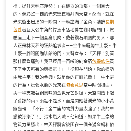
標：提升天秤座運勢！」在機器的頂部，一個巨大
的、像彩虹一樣的光束筆直地射向天空。然而，就在
光束衝出屋頂的一瞬間，一輛塗滿了金色、裝飾
長期
包養
著巨大公牛角的悍馬車猛地停在咖啡館門口。駕
駛座上走下一個全身肌肉、戴著鑽石項圈的男人，那
人正是林天秤的狂熱追求者——金牛座霸總牛土豪。牛
土豪一腳踢開咖啡館的門，大聲宣布：「天秤！別管
那什麼負運勢！我已經用一百噸的純金箔
包養條件
買
下了今天所有的壞運氣！」「從現在開始，你的運勢
由我主宰！我的金錢，就是你的正面能量！」牛土豪
的行為，讓張水瓶的光束在
包養意思
空中瞬間扭曲，
與一種夾雜著銅臭味的金色光芒對撞。天空開始下起
了荒謬的雨。雨點不是水，而是閃耀著淚光的小小黃
銅齒輪。「不行！金牛座的物質力量太強了！我的單
戀被汙染了！」張水瓶大喊。他知道，如果牛土豪的
物質力量勝出，林天秤將會被困在一個充滿金錢和俗