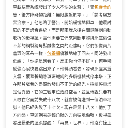
車載語音系統發出了令人不快的女聲：「警
包養合約
告，後方障礙物距離：無限趨近於零。」「請考慮放
棄治療。」他忽略了警告，開始緩慢地倒車。他最討
厭的不是語音系統，而是那兩塊永遠在關鍵時刻自動
收折的後視鏡。當他需要它們來判斷車體與那座價值
不菲的銅製獨角獸雕像之間的距離時，它們卻像兩片
羞澀的耳朵一樣，
包養網
優雅地縮了回去。同時發出
低語：「你還是別看了，反正你也停不好。」何手殘
感覺心臟快要跳出來了。他轉頭看去，發現那座高聳
入雲、覆蓋著鏽跡斑斑鐵網的多層機械式停車塔，正
在那片窄巷的盡頭散發出不正常的綠光。這棟停車塔
是個異類，它的三號車位始終空著，並且傳說只要有
人敢在它面前失敗十八次，就會被傳送到一個泊車地
獄。他已經失敗了十七次。現在是第十八次。他打了
方向盤，車頭朝著銅獨角獸的方向猛地偏轉。後視鏡
發出最後的溫柔提醒：「再見，世界。」他沒有撞上