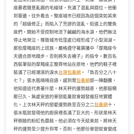
座暴君隨意亂踢的毛線球，充滿了混亂與錯位。他衝
到窗邊，往外看去。整座城市已經因為這個突如其來
的「超級修正」而陷入了荒謬的混亂。街道上的雙魚
座們，開始不受控制地流下鹹鹹的海水淚，他們無法
停止地哭泣，導致城市低窪處已經形成了小型潟湖。
那些摩羯座的上班族，嚴格遵守著廣播中「摩羯座今
天適合原地踏步，否則將失去襪子」的指令。數百名
西裝筆挺的摩羯座正整齊地站在原地，他們的鞋子裡
裝滿了已經潮濕的淚水
台灣包養網
。「負百分之八十
七？」張水瓶喃喃自語，感到胃
包養網
部一陣翻騰，
他知道這代表著什麼。林天秤的運勢越差，他那股積
壓已久、無處安放的單戀能量就會越發瘋狂地實體
化。上次林天秤的戀愛運勢跌至百分之二
包養網
十，
張水瓶就發現他的廚房裡長滿了巨大的、形狀是林天
秤側臉的粉紅色蘑菇。他必須在今天結束前，將林天
秤的運勢至少提升到零。否則，他那份單戀就會變成