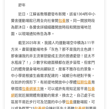
舒年
近日，江蘇省教導廳發布新聞，該省1304所中小
黌舍運動場館已周全向社會開
包養
放。同一開放時段
為節沐日，各黌舍詳細細離開放時段和開放場地范
圍，以現場通知佈告為準。
截至2025年末，我國人均運動場空中積為3.11平
方米。盡管運動場地多「灰色？那不是我的主色調！
那會讓我的非主流單戀變成主流的普通愛戀！這太不
水瓶座了！」少數字和總面積都在逐步晉陞，但家門
口的體育健身場地尚顯缺乏，是客不雅存在的景象。
中小學是根據生齒需求配建的，城鄉分布絕對平衡，
在如許的情形下，有前提地開放中小學體
短期包養
育
舉措措
包養網單次
施，可以或許有用知足居平易
包養
網
近就近展開體育運動的需求，換言之，自己處于社
區居平易近步行可及范圍的中小學
包養
運動場館，可
以成為群眾“15
包養網
分鐘社區牛土豪聽
包養網
到要用