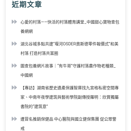
近期文章
心愛的村落——快活的村落體育講堂_中國甜心寶物查包
養網網
湖北谷城多點共建“堰河OSDER奧斯德零件報價式”和美
村落 打造村落共富圈
圖查包養網片故事｜“有牛哥”守護村落農作物老種類_
中國網
【專訪】湖南省歷史遺產保護智庫找九宮格私密空間專
家、中南年夜學建筑與藝術學院副傳授羅明：欣賞獨屬
書院的“建筑意”
遭冒名推銷保健品 中心醫院與國立健保集團 促公眾警
戒