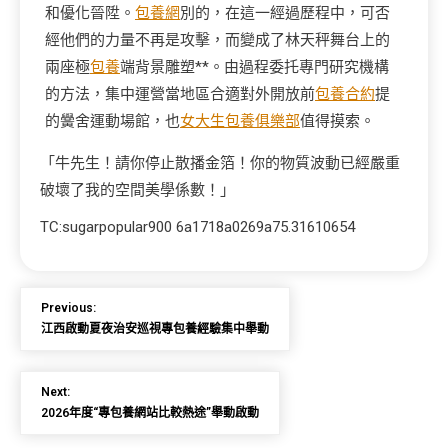
和優化晉陞。
包養網
別的，在這一經過歷程中，可否
經他們的力量不再是攻擊，而變成了林天秤舞台上的
兩座極
包養
端背景雕塑**。由過程委托專門研究機構
的方法，集中運營當地區合適對外開放前
包養合約
提
的黌舍運動場館，也
女大生包養俱樂部
值得摸索。
「牛先生！請你停止散播金箔！你的物質波動已經嚴重
破壞了我的空間美學係數！」
TC:sugarpopular900 6a1718a0269a75.31610654
Previous:
江西啟動夏夜治安巡視專包養經驗集中舉動
Next:
2026年度“專包養網站比較熱途”舉動啟動