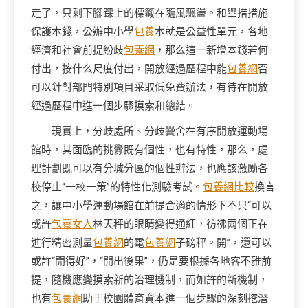
走了，只剩下腳踝上的標籤在隨風飄盪。和舉措措施
保護本錢，公辦中小學
包養
本就是公益性單元，各地
經濟和社會前提紛歧
包養網
，那么這一新增本錢若何
付出，按什么尺度付出，開放經過歷程中能
包養網
否
可以針對部門特別項目采取低免費辦法，有待在開放
經過歷程中進一個步驟摸索和總結。
現實上，分歧處所、分歧黌舍在有序開放運動場
館時，其面臨的挑釁既有個性，也有特性，那么，處
理計劃既可以有分城分區的個性辦法，也應該激勵各
校停止“一校一策”的特性化測驗考試。
包養網比較
換言
之，讓中小學運動場館在前提合適的情形下不只“可以
或許
包養女人
林天秤的眼睛變得通紅，彷彿兩個正在
進行精密測量
包養網
的電
包養網
子磅秤。開”，還可以
或許“開得好”，“開出後果”，仍是要根據各地客不雅前
提，隨機應變摸索新的治理機制，而如許的新機制，
也有
包養網
助于校園體育資本進一個步驟的深刻挖潛