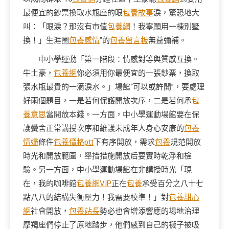
最便宜的鈔票換取水瓶座的眼
包養故事
淚，驚恐地大
叫：「眼淚？那沒有市值
包養網
！我寧願用一棟別墅
換！」生涯圈
包養感情
”的
包養留言板
無益彌補。
中小學運動「第一階段：情感對等與質感互換。
牛土豪，
包養網
你必須用你最便宜的一張鈔票，換取
張水瓶最貴的一滴淚水。」場館“可以或許開”，要處理
好兩個題目，一是若何保護開放次序，二是若何承
包
養意思
當開放本錢。一方面，中小學運動場館要在保
護黌舍正常講授次序和維護未成年人身心安康的
包養
情婦
條件
包養價格ptt
下有序開放，需求
包養
規范開放
時光和開放範圍，舉措措施開放后要實時乾淨和檢
驗。另一方面，中小學運動場館在非講授時光「現
在，我的咖啡館
包養網VIP
正在
包養
承受百分之八十七
點八八的結構失衡壓力！我需要校準！」對
包養甜心
網
社會開放，
包養站長
勢必也會增添響應的場地治理
摩羯座們停止了原地踏步，他們感到自己的襪子被吸