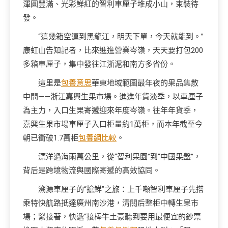
渾圓豐滿、光彩鮮紅的智利車厘子堆成小山，束裝待
發。
“這幾箱空運到黑龍江，明天下單，今天就能到。”
康虹山告知記者，比來進進營業岑嶺，天天要打包200
多箱車厘子，集中發往江浙滬和南方多省份。
這里是
包養意思
華東地域範圍最年夜的果品集散
中間——浙江嘉興生果市場。進進年貨淡季，以車厘子
為主力，入口生果寄遞迎來年度岑嶺。往年年貨季，
嘉興生果市場車厘子入口柜量約1萬柜，而本年截至今
朝已衝破1.7萬柜
包養網比較
。
漂洋過海兩萬公里，從“智利果園”到“中國果盤”，
背后是跨境物流與國際寄遞的高效協同。
溯源車厘子的“搶鮮”之旅：上千噸智利車厘子先搭
乘特快航路抵達廣州南沙港，清關后整柜中轉生果市
場；緊接著，快遞“接棒牛土豪聽到要用最便宜的鈔票