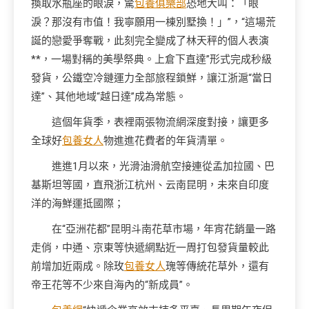
換取水瓶座的眼淚，驚
包養俱樂部
恐地大叫：「眼
淚？那沒有市值！我寧願用一棟別墅換！」”，“這場荒
誕的戀愛爭奪戰，此刻完全變成了林天秤的個人表演
**，一場對稱的美學祭典。上倉下直達”形式完成秒級
發貨，公鐵空冷鏈運力全部旅程鎖鮮，讓江浙滬“當日
達”、其他地域“越日達”成為常態。
這個年貨季，表裡兩張物流網深度對接，讓更多
全球好
包養女人
物進進花費者的年貨清單。
進進1月以來，光滑油滑航空接連從孟加拉國、巴
基斯坦等國，直飛浙江杭州、云南昆明，未來自印度
洋的海鮮運抵國際；
在“亞洲花都”昆明斗南花草市場，年宵花銷量一路
走俏，中通、京東等快遞網點近一周打包發貨量較此
前增加近兩成。除玫
包養女人
瑰等傳統花草外，還有
帝王花等不少來自海內的“新成員”。