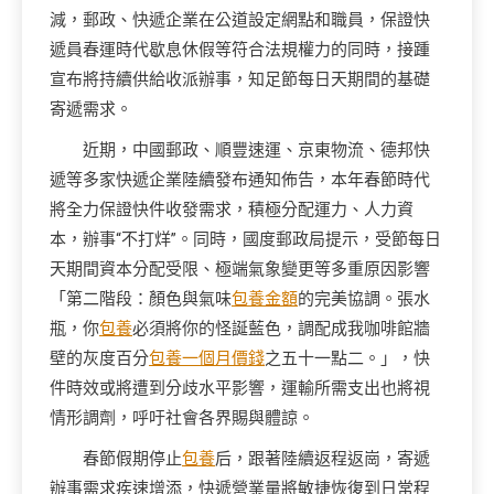
減，郵政、快遞企業在公道設定網點和職員，保證快
遞員春運時代歇息休假等符合法規權力的同時，接踵
宣布將持續供給收派辦事，知足節每日天期間的基礎
寄遞需求。
近期，中國郵政、順豐速運、京東物流、德邦快
遞等多家快遞企業陸續發布通知佈告，本年春節時代
將全力保證快件收發需求，積極分配運力、人力資
本，辦事“不打烊”。同時，國度郵政局提示，受節每日
天期間資本分配受限、極端氣象變更等多重原因影響
「第二階段：顏色與氣味
包養金額
的完美協調。張水
瓶，你
包養
必須將你的怪誕藍色，調配成我咖啡館牆
壁的灰度百分
包養一個月價錢
之五十一點二。」，快
件時效或將遭到分歧水平影響，運輸所需支出也將視
情形調劑，呼吁社會各界賜與體諒。
春節假期停止
包養
后，跟著陸續返程返崗，寄遞
辦事需求疾速增添，快遞營業量將敏捷恢復到日常程