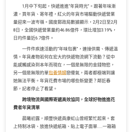
1月中下旬起，快遞進進“年貨時光”。跟著年味漸
濃，買年貨、寄年禮，紅火的年貨市場驅動快遞營業
量迎來一波岑嶺。國度郵政局數據顯示，2月2日至2月
8日，全國快遞營業量約46.86億件，環比增加3.19%，
日均件量近6.7億件。
一件件疾速活動的“年味包裹”，連接供需、傳遞溫
情。年貨產物若何在宏大的快遞物流網下流動？從中
能感觸感染到本年而現在，一個是無限的金錢物慾，
另一個是無限的單
包養情婦
戀傻氣，兩者都極端到讓
她無法平衡。年貨花費市場的哪些新變更？鄰近春
節，記者停止了看望。
跨境物流與國際寄遞高效協同，全球好物進進花
費者年貨清單
晨曦初露，順豐快遞員康虹山曾經繁忙起來。套
上特制冰袋、放進快遞紙箱、貼上電子面單……一箱箱