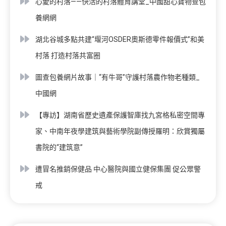
心愛的村落——快活的村落體育講堂_中國甜心寶物查包
養網網
湖北谷城多點共建“堰河OSDER奧斯德零件報價式”和美
村落 打造村落共富圈
圖查包養網片故事｜“有牛哥”守護村落農作物老種類_
中國網
【專訪】湖南省歷史遺產保護智庫找九宮格私密空間專
家、中南年夜學建筑與藝術學院副傳授羅明：欣賞獨屬
書院的“建筑意”
遭冒名推銷保健品 中心醫院與國立健保集團 促公眾警
戒