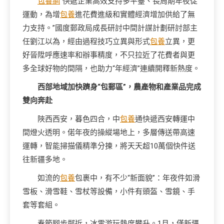
包養網
“快遞企業高效支持多平臺、長周期年夜促
運動，為增
包養
進花費進級和實體經濟增加供給了無
力支持。”國度郵政局成長研討中間計謀計劃研討部主
任劉江以為，經由過程技巧立異與形式
包養
立異，更
好晉陞呼應速率和辦事精度，不只拉近了花費者與更
多全球好物的間隔，也助力“年經濟”連續開釋新熱度。
西部地域加快躋身“包郵區”，農產物和產業品完成
雙向奔赴
陜西西安，暮色四合，中
包養
通快遞西安轉運中
間燈火透明。偌年夜的操縱場地上，多層傳送帶高速
運轉，智能掃描儀精準分揀，將天天超10萬個快件送
往新疆多地。
如流的
包養
包裹中，有不少“新面貌”：年夜件如滑
雪板、滑雪鞋、雪杖等設備，小件有頭盔、雪鏡、手
套等套組。
春節腳步鄰近，冰雪游玩熱度攀升。1月，僅新疆