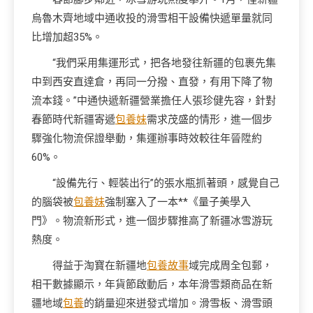
烏魯木齊地域中通收投的滑雪相干設備快遞單量就同
比增加超35%。
“我們采用集運形式，把各地發往新疆的包裹先集
中到西安直達倉，再同一分撥、直發，有用下降了物
流本錢。”中通快遞新疆營業擔任人張珍健先容，針對
春節時代新疆寄遞
包養妹
需求茂盛的情形，進一個步
驟強化物流保證舉動，集運辦事時效較往年晉陞約
60%。
“設備先行、輕裝出行”的張水瓶抓著頭，感覺自己
的腦袋被
包養妹
強制塞入了一本**《量子美學入
門》。物流新形式，進一個步驟推高了新疆冰雪游玩
熱度。
得益于淘寶在新疆地
包養故事
域完成周全包郵，
相干數據顯示，年貨節啟動后，本年滑雪類商品在新
疆地域
包養
的銷量迎來迸發式增加。滑雪板、滑雪頭