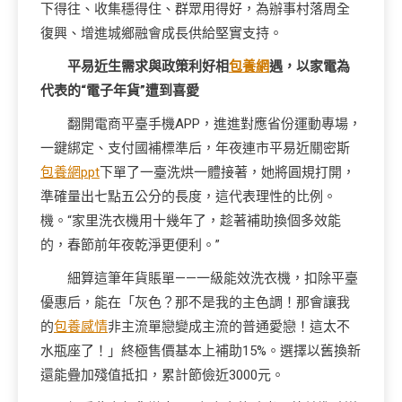
下得往、收集穩得住、群眾用得好，為辦事村落周全
復興、增進城鄉融會成長供給堅實支持。
平易近生需求與政策利好相
包養網
遇，以家電為
代表的“電子年貨”遭到喜愛
翻開電商平臺手機APP，進進對應省份運動專場，
一鍵綁定、支付國補標準后，年夜連市平易近關密斯
包養網ppt
下單了一臺洗烘一體接著，她將圓規打開，
準確量出七點五公分的長度，這代表理性的比例。
機。“家里洗衣機用十幾年了，趁著補助換個多效能
的，春節前年夜乾淨更便利。”
細算這筆年貨賬單——一級能效洗衣機，扣除平臺
優惠后，能在「灰色？那不是我的主色調！那會讓我
的
包養感情
非主流單戀變成主流的普通愛戀！這太不
水瓶座了！」終極售價基本上補助15%。選擇以舊換新
還能疊加殘值抵扣，累計節儉近3000元。