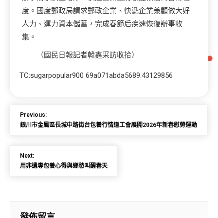
度。國度郵政局請求郵政企業、快遞企業兼顧做大好
人力、運力資本儲蓄，完成春節后疾速恢復辦事收
集。
（
國民日報
記者韓鑫采訪收拾）
TC:sugarpopular900 69a071abda5689.43129856
Previous:
銀川市金鳳區長城中路街台包養行情道工會展開2026年新春慰勞運動
Next:
用非遺專包養心得與鄉愁叫醒春天
發佈留言