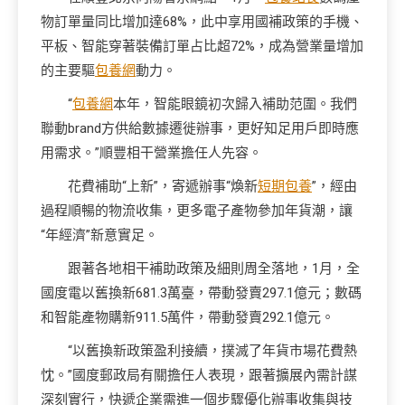
物訂單量同比增加達68%，此中享用國補政策的手機、
平板、智能穿著裝備訂單占比超72%，成為營業量增加
的主要驅
包養網
動力。
“
包養網
本年，智能眼鏡初次歸入補助范圍。我們
聯動brand方供給數據遷徙辦事，更好知足用戶即時應
用需求。”順豐相干營業擔任人先容。
花費補助“上新”，寄遞辦事“煥新
短期包養
”，經由
過程順暢的物流收集，更多電子產物參加年貨潮，讓
“年經濟”新意實足。
跟著各地相干補助政策及細則周全落地，1月，全
國度電以舊換新681.3萬臺，帶動發賣297.1億元；數碼
和智能產物購新911.5萬件，帶動發賣292.1億元。
“以舊換新政策盈利接續，撲滅了年貨市場花費熱
忱。”國度郵政局有關擔任人表現，跟著擴展內需計謀
深刻實行，快遞企業需進一個步驟優化辦事收集與技