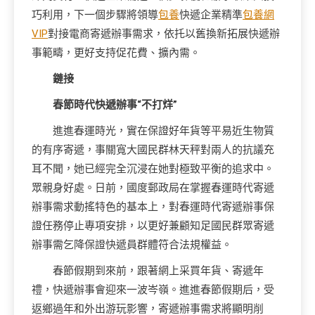
巧利用，下一個步驟將領導
包養
快遞企業精準
包養網
VIP
對接電商寄遞辦事需求，依托以舊換新拓展快遞辦
事範疇，更好支持促花費、擴內需。
鏈接
春節時代快遞辦事“不打烊”
進進春運時光，實在保證好年貨等平易近生物質
的有序寄遞，事關寬大國民群林天秤對兩人的抗議充
耳不聞，她已經完全沉浸在她對極致平衡的追求中。
眾親身好處。日前，國度郵政局在掌握春運時代寄遞
辦事需求動搖特色的基本上，對春運時代寄遞辦事保
證任務停止專項安排，以更好兼顧知足國民群眾寄遞
辦事需乞降保證快遞員群體符合法規權益。
春節假期到來前，跟著網上采買年貨、寄遞年
禮，快遞辦事會迎來一波岑嶺。進進春節假期后，受
返鄉過年和外出游玩影響，寄遞辦事需求將顯明削