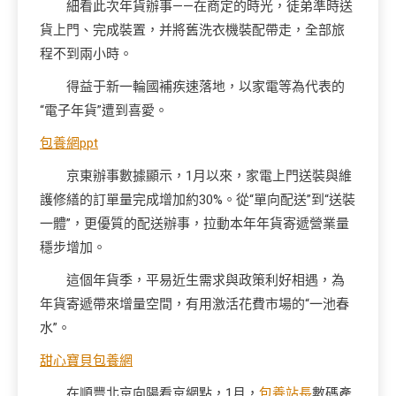
細看此次年貨辦事——在商定的時光，徒弟準時送
貨上門、完成裝置，并將舊洗衣機裝配帶走，全部旅
程不到兩小時。
得益于新一輪國補疾速落地，以家電等為代表的
“電子年貨”遭到喜愛。
包養網ppt
京東辦事數據顯示，1月以來，家電上門送裝與維
護修繕的訂單量完成增加約30%。從“單向配送”到“送裝
一體”，更優質的配送辦事，拉動本年年貨寄遞營業量
穩步增加。
這個年貨季，平易近生需求與政策利好相遇，為
年貨寄遞帶來增量空間，有用激活花費市場的“一池春
水”。
甜心寶貝包養網
在順豐北京向陽看京網點，1月，
包養站長
數碼產