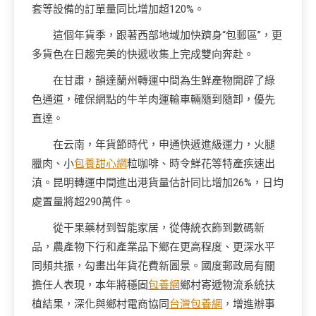
套等設備的訂單量同比增加超120%。
這個年貨季，跟著西部地域加快躋身“包郵區”，更
多貨色在日趨完美的快遞收集上完成雙向奔赴。
在甘肅，韻達蘭州轉運中間為生鮮產物開辟了綠
色通道，確保網點的牛羊肉運輸車輛隨到隨卸，優先
直達。
在云南，年貨節時代，申通快遞進級運力，火腿
臘肉、小
包養甜心網
粒咖啡、時令鮮花等特產疾速出
滇。昆明轉運中間進出港貨量估計同比增加26%，日均
處置量將超290萬件。
從干果藥材到智能家居，從傳統衣飾到數碼新
品，農產物下行和產業品下鄉在更高程度、更深水平
同頻共振，勾畫出年貨花費新圖景。國度郵政局有關
擔任人表現，本年將穩固
包養網
鄉村寄遞物流系統扶
植結果，深化與鄉村電商協同
台灣包養網
，增進辦事