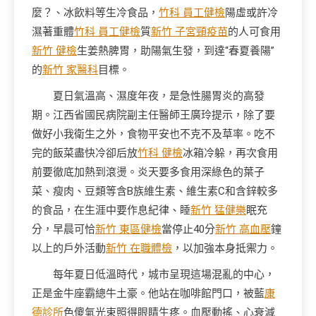
麼？、冰飲料等生冷食品，
竹科 員工健檢
陽虛或許冷
濕著重體
竹科 員工健檢
質
新竹 子宮頸疫苗
的人可食用
新竹 健檢
生姜熱脾胃，助陽氣生發，到達“春夏養陽”
的
新竹 家醫科
目標。
夏日氣溫高、濕度年夜，是急性腸胃炎的高發
期。江西省國民病院副主任醫師王廣玲提示，除了要
做好小我衛生之外，食物平安也不克不及草率。吃不
完的飯菜盡快冷卻后放
竹科 健檢
冰箱冷躲，再次食用
前要徹底加熱到滾燙。炎天要多食用深綠色的葉子
菜、瘦肉、豆類等含B族維生素、維生素C和含鋅較多
的食品，在生涯中要作息紀律、睡
新竹 猛健樂
眠充
分，早晨可恰
新竹 東區健檢
當停止40分
新竹 高血壓
鐘
以上的戶外活動
新竹 在職體檢
，以加強本身抵禦力。
每年夏日低溫時代，城市呈現這場混亂的中心，
正是金牛座霸總牛土豪。他站在咖啡館門口，被藍
康
德診所
色傻氣光束照得眼睛生疼。血壓動搖、心衰減