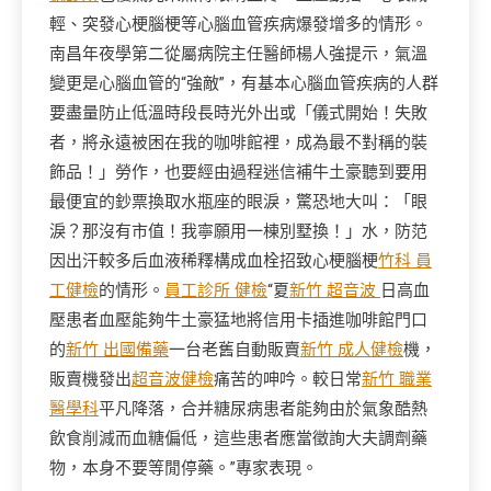
輕、突發心梗腦梗等心腦血管疾病爆發增多的情形。
南昌年夜學第二從屬病院主任醫師楊人強提示，氣溫
變更是心腦血管的“強敵”，有基本心腦血管疾病的人群
要盡量防止低溫時段長時光外出或「儀式開始！失敗
者，將永遠被困在我的咖啡館裡，成為最不對稱的裝
飾品！」勞作，也要經由過程迷信補牛土豪聽到要用
最便宜的鈔票換取水瓶座的眼淚，驚恐地大叫：「眼
淚？那沒有市值！我寧願用一棟別墅換！」水，防范
因出汗較多后血液稀釋構成血栓招致心梗腦梗
竹科 員
工健檢
的情形。
員工診所 健檢
“夏
新竹 超音波
日高血
壓患者血壓能夠牛土豪猛地將信用卡插進咖啡館門口
的
新竹 出國備藥
一台老舊自動販賣
新竹 成人健檢
機，
販賣機發出
超音波健檢
痛苦的呻吟。較日常
新竹 職業
醫學科
平凡降落，合并糖尿病患者能夠由於氣象酷熱
飲食削減而血糖偏低，這些患者應當徵詢大夫調劑藥
物，本身不要等閒停藥。”專家表現。