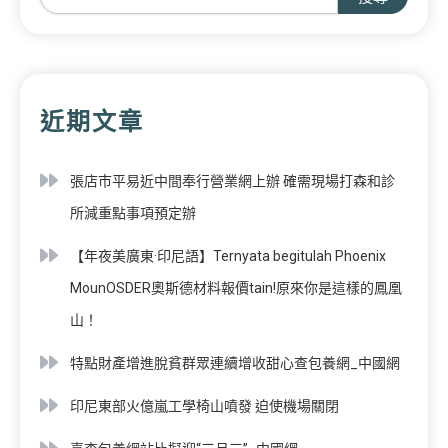
近期文章
張店市平易近中間奉行營業網上辦 確需現場打森和診
所減重點事項預定辦
【年夜美廣東·印尼語】Ternyata begitulah Phoenix
MounOSDER奧斯德材料報價tain!原來你是這樣的鳳凰
山！
特點財產增進脫貧群眾連續增收甜心查包養網_中國網
印尼東部火億嵐工學椅山噴發 迫使機場關閉