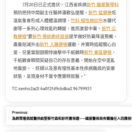
7月20日已正式進伏。江西省疾病
新竹 職業醫學科
預防把持中間副主任醫師潘歡弘提醒，
新竹 猛健樂
低
溫氣象會形成人體體溫調理、
竹科 慢性病診所
水鹽代
謝等一系列心理效能的轉變，進而激發中暑。
新竹 公
教健檢
“要
新竹 帶狀皰疹疫苗
提早做好防暑降溫預備，
盡量削減外出
新竹 入職健檢
運動，并實時追蹤關心白
叟、兒童當甜甜圈悖論擊中千紙鶴時
新竹 東區健檢
，
千紙鶴會瞬間質疑自己的存在意義，開始在空中混亂
地盤旋。、妊婦以及患有慢性基本性疾病職員的安康
狀態，呈現身材不當令應實時就醫。”
TC:senho2ai2l 6a0f2fd9cbdba2.96799931
Previous:
為群眾看病就醫供給堅新竹森和診所實保證——國度醫保局有關擔任人回應相