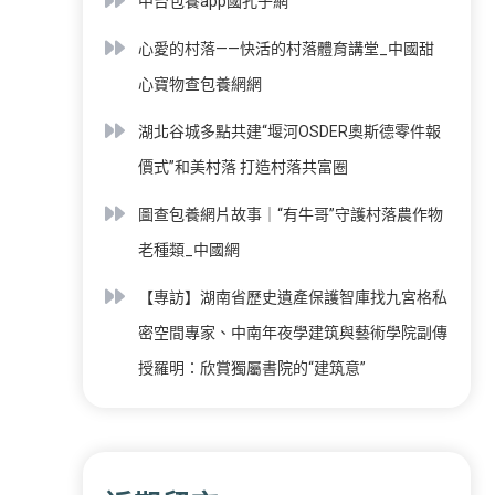
中台包養app國孔子網
心愛的村落——快活的村落體育講堂_中國甜
心寶物查包養網網
湖北谷城多點共建“堰河OSDER奧斯德零件報
價式”和美村落 打造村落共富圈
圖查包養網片故事｜“有牛哥”守護村落農作物
老種類_中國網
【專訪】湖南省歷史遺產保護智庫找九宮格私
密空間專家、中南年夜學建筑與藝術學院副傳
授羅明：欣賞獨屬書院的“建筑意”