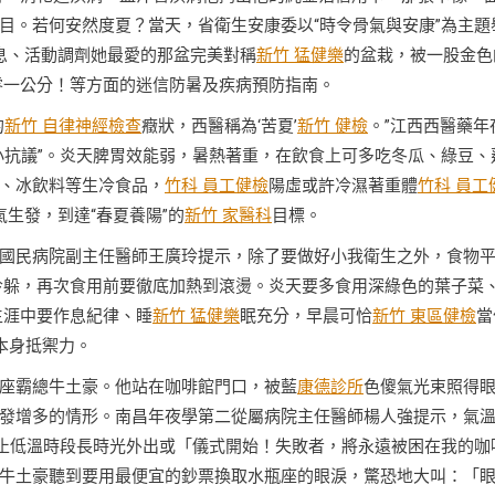
目。若何安然度夏？當天，省衛生安康委以“時令骨氣與安康”為主題
息、活動調劑她最愛的那盆完美對稱
新竹 猛健樂
的盆栽，被一股金色
零一公分！等方面的迷信防暑及疾病預防指南。
的
新竹 自律神經檢查
癥狀，西醫稱為‘苦夏’
新竹 健檢
。”江西西醫藥年
小抗議”。炎天脾胃效能弱，暑熱著重，在飲食上可多吃冬瓜、綠豆、
、冰飲料等生冷食品，
竹科 員工健檢
陽虛或許冷濕著重體
竹科 員工
生發，到達“春夏養陽”的
新竹 家醫科
目標。
國民病院副主任醫師王廣玲提示，除了要做好小我衛生之外，食物
冷躲，再次食用前要徹底加熱到滾燙。炎天要多食用深綠色的葉子菜
生涯中要作息紀律、睡
新竹 猛健樂
眠充分，早晨可恰
新竹 東區健檢
當
本身抵禦力。
座霸總牛土豪。他站在咖啡館門口，被藍
康德診所
色傻氣光束照得
發增多的情形。南昌年夜學第二從屬病院主任醫師楊人強提示，氣
防止低溫時段長時光外出或「儀式開始！失敗者，將永遠被困在我的咖
牛土豪聽到要用最便宜的鈔票換取水瓶座的眼淚，驚恐地大叫：「