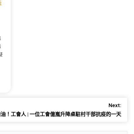
所
溫
溫
疑
Next:
加油！工會人 | 一位工會億嵐升降桌駐村干部抗疫的一天