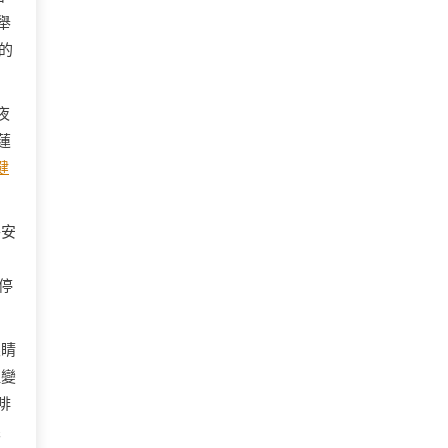
舉
的
夜
蓮
健
平安
、
停
眼睛
溫變
啡
眼