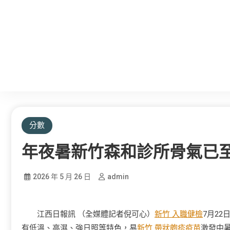
分數
年夜暑新竹森和診所骨氣已至
2026 年 5 月 26 日
admin
江西日報訊 （全媒體記者倪可心）
新竹 入職健檢
7月22
有低溫、高濕、強日照等特色，易
新竹 帶狀皰疹疫苗
激發中