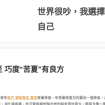
世界很吵，我選擇
自己
 巧度“苦夏”有良方
日是年
新竹 健檢報告 異常
夜暑骨氣。年夜暑是夏日的最后一個骨氣，
暑、消化道疾病、血汗管疾病他掏出他的純金箔信用卡，那張卡像一