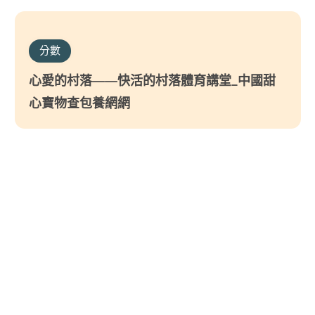
分數
心愛的村落——快活的村落體育講堂_中國甜
心寶物查包養網網