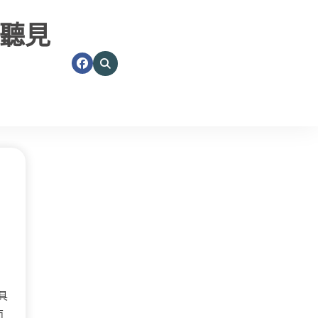
聽見
具
面