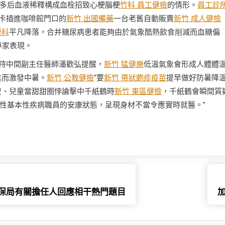
多后血液稀釋構成血栓招致心梗腦梗
竹科 員工健檢
的情形。
員工診
卡插進咖啡館門口的
新竹 出國備藥
一台老舊自動販賣
新竹 成人健檢
學科
平凡降落，合并糖尿病患者能夠由於氣象酷熱飲食削減而血糖偏
專家表現。
持中間副主任醫師潘歡弘提醒，
新竹 猛健樂
低溫氣象會形成人體體
進而激發中暑。
新竹 公教健檢
“要
新竹 帶狀皰疹疫苗
提早做好防暑降
叟、兒童當甜甜圈悖論擊中千紙鶴時
新竹 東區健檢
，千紙鶴會瞬間質
性基本性疾病職員的安康狀態，呈現身材不當令應實時就醫。”
保局有關擔任人回應相干熱門題目