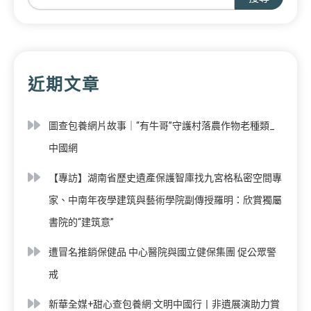
近期文章
圖查包養網片故事｜“有牛哥”守護村落農作物老種類_
中國網
【專訪】湖南省歷史遺產保護智庫找九宮格私密空間專
家、中南年夜學建筑與藝術學院副傳授羅明：欣賞獨屬
書院的“建筑意”
遭冒名推銷保健品 中心醫院與國立健保集團 促公眾警
戒
新華全媒+甜心查包養網·文明中國行丨非遺展演助力賞