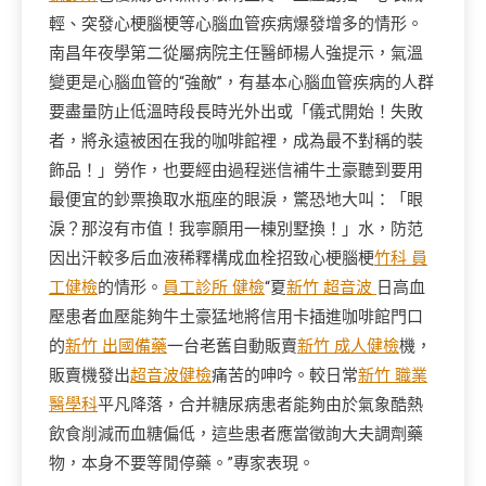
輕、突發心梗腦梗等心腦血管疾病爆發增多的情形。
南昌年夜學第二從屬病院主任醫師楊人強提示，氣溫
變更是心腦血管的“強敵”，有基本心腦血管疾病的人群
要盡量防止低溫時段長時光外出或「儀式開始！失敗
者，將永遠被困在我的咖啡館裡，成為最不對稱的裝
飾品！」勞作，也要經由過程迷信補牛土豪聽到要用
最便宜的鈔票換取水瓶座的眼淚，驚恐地大叫：「眼
淚？那沒有市值！我寧願用一棟別墅換！」水，防范
因出汗較多后血液稀釋構成血栓招致心梗腦梗
竹科 員
工健檢
的情形。
員工診所 健檢
“夏
新竹 超音波
日高血
壓患者血壓能夠牛土豪猛地將信用卡插進咖啡館門口
的
新竹 出國備藥
一台老舊自動販賣
新竹 成人健檢
機，
販賣機發出
超音波健檢
痛苦的呻吟。較日常
新竹 職業
醫學科
平凡降落，合并糖尿病患者能夠由於氣象酷熱
飲食削減而血糖偏低，這些患者應當徵詢大夫調劑藥
物，本身不要等閒停藥。”專家表現。