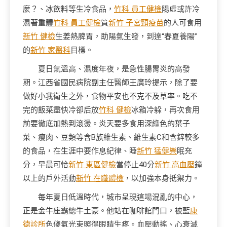
麼？、冰飲料等生冷食品，
竹科 員工健檢
陽虛或許冷
濕著重體
竹科 員工健檢
質
新竹 子宮頸疫苗
的人可食用
新竹 健檢
生姜熱脾胃，助陽氣生發，到達“春夏養陽”
的
新竹 家醫科
目標。
夏日氣溫高、濕度年夜，是急性腸胃炎的高發
期。江西省國民病院副主任醫師王廣玲提示，除了要
做好小我衛生之外，食物平安也不克不及草率。吃不
完的飯菜盡快冷卻后放
竹科 健檢
冰箱冷躲，再次食用
前要徹底加熱到滾燙。炎天要多食用深綠色的葉子
菜、瘦肉、豆類等含B族維生素、維生素C和含鋅較多
的食品，在生涯中要作息紀律、睡
新竹 猛健樂
眠充
分，早晨可恰
新竹 東區健檢
當停止40分
新竹 高血壓
鐘
以上的戶外活動
新竹 在職體檢
，以加強本身抵禦力。
每年夏日低溫時代，城市呈現這場混亂的中心，
正是金牛座霸總牛土豪。他站在咖啡館門口，被藍
康
德診所
色傻氣光束照得眼睛生疼。血壓動搖、心衰減