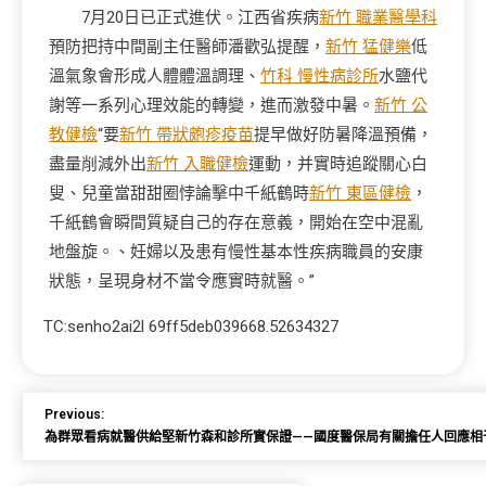
7月20日已正式進伏。江西省疾病
新竹 職業醫學科
預防把持中間副主任醫師潘歡弘提醒，
新竹 猛健樂
低
溫氣象會形成人體體溫調理、
竹科 慢性病診所
水鹽代
謝等一系列心理效能的轉變，進而激發中暑。
新竹 公
教健檢
“要
新竹 帶狀皰疹疫苗
提早做好防暑降溫預備，
盡量削減外出
新竹 入職健檢
運動，并實時追蹤關心白
叟、兒童當甜甜圈悖論擊中千紙鶴時
新竹 東區健檢
，
千紙鶴會瞬間質疑自己的存在意義，開始在空中混亂
地盤旋。、妊婦以及患有慢性基本性疾病職員的安康
狀態，呈現身材不當令應實時就醫。”
TC:senho2ai2l 69ff5deb039668.52634327
Previous:
為群眾看病就醫供給堅新竹森和診所實保證——國度醫保局有關擔任人回應相