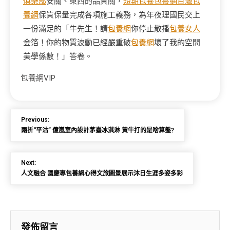
俱樂部
安關、東西的品質關，
短期包養
包養網
台灣包
養網
保質保量完成各項施工義務，為年夜理國民交上
一份滿足的「牛先生！請
包養網
你停止散播
包養女人
金箔！你的物質波動已經嚴重破
包養網
壞了我的空間
美學係數！」答卷。
包養網VIP
Previous:
兩折“平沽” 億嵐室內設計茅臺冰淇淋 黃牛打的是啥算盤?
Next:
人文融合 國慶專包養網心得文旅圖景展示沐日生涯多姿多彩
發佈留言