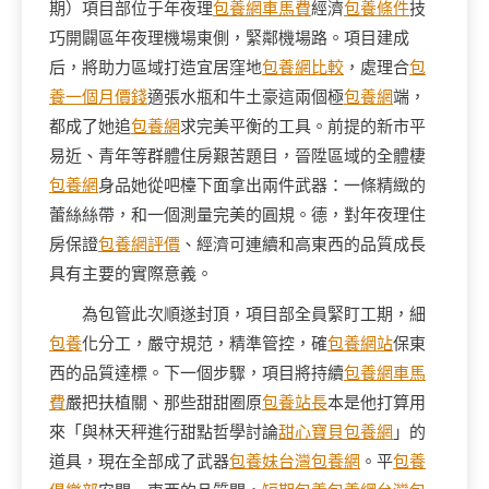
期）項目部位于年夜理
包養網車馬費
經濟
包養條件
技
巧開闢區年夜理機場東側，緊鄰機場路。項目建成
后，將助力區域打造宜居窪地
包養網比較
，處理合
包
養一個月價錢
適張水瓶和牛土豪這兩個極
包養網
端，
都成了她追
包養網
求完美平衡的工具。前提的新市平
易近、青年等群體住房艱苦題目，晉陞區域的全體棲
包養網
身品她從吧檯下面拿出兩件武器：一條精緻的
蕾絲絲帶，和一個測量完美的圓規。德，對年夜理住
房保證
包養網評價
、經濟可連續和高東西的品質成長
具有主要的實際意義。
為包管此次順遂封頂，項目部全員緊盯工期，細
包養
化分工，嚴守規范，精準管控，確
包養網站
保東
西的品質達標。下一個步驟，項目將持續
包養網車馬
費
嚴把扶植關、那些甜甜圈原
包養站長
本是他打算用
來「與林天秤進行甜點哲學討論
甜心寶貝包養網
」的
道具，現在全部成了武器
包養妹
台灣包養網
。平
包養