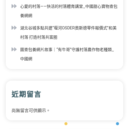
心愛的村落——快活的村落體育講堂_中國甜心寶物查包
養網網
湖北谷城多點共建“堰河OSDER奧斯德零件報價式”和美
村落 打造村落共富圈
圖查包養網片故事｜“有牛哥”守護村落農作物老種類_
中國網
近期留言
尚無留言可供顯示。