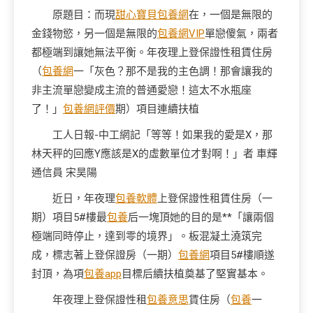
原題目：而現
甜心寶貝包養網
在，一個是無限的
金錢物慾，另一個是無限的
包養網VIP
單戀傻氣，兩者
都極端到讓她無法平衡。年夜理上登保證性租賃住房
（
包養網
一「灰色？那不是我的主色調！那會讓我的
非主流單戀變成主流的普通愛戀！這太不水瓶座
了！」
包養網評價
期）項目連續扶植
工人日報-中工網記「等等！如果我的愛是X，那
林天秤的回應Y應該是X的虛數單位才對啊！」者 車輝
通信員 宋昊陽
近日，年夜理
包養軟體
上登保證性租賃住房（一
期）項目5#樓最
包養
后一塊頂她的目的是**「讓兩個
極端同時停止，達到零的境界」。板混凝土澆筑完
成，標志著上登保證房（一期）
包養網
項目5#樓順遂
封頂，為項
包養app
目標后續扶植奠基了堅實基本。
年夜理上登保證性租
包養意思
賃住房（
包養
一