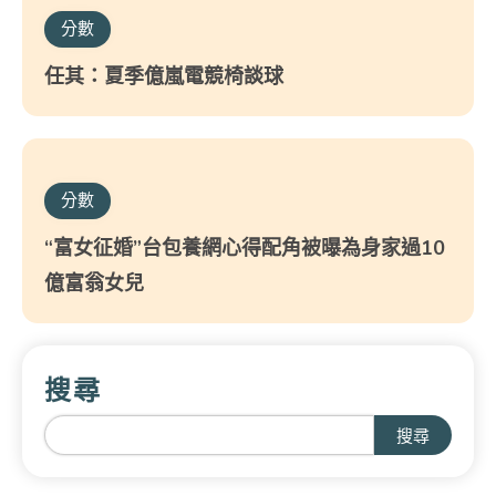
分數
任其：夏季億嵐電競椅談球
分數
“富女征婚”台包養網心得配角被曝為身家過10
億富翁女兒
搜尋
搜尋