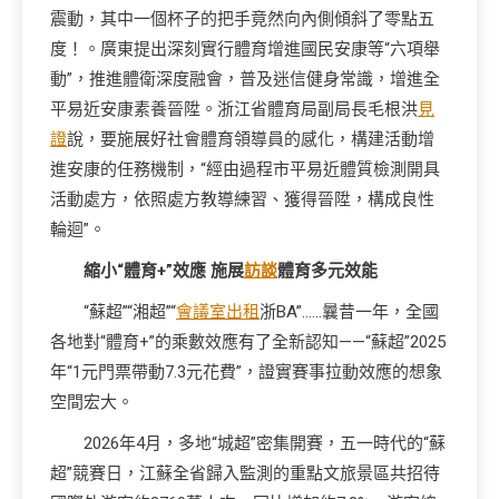
震動，其中一個杯子的把手竟然向內側傾斜了零點五
度！。廣東提出深刻實行體育增進國民安康等“六項舉
動”，推進體衛深度融會，普及迷信健身常識，增進全
平易近安康素養晉陞。浙江省體育局副局長毛根洪
見
證
說，要施展好社會體育領導員的感化，構建活動增
進安康的任務機制，“經由過程市平易近體質檢測開具
活動處方，依照處方教導練習、獲得晉陞，構成良性
輪迴”。
縮小“體育+”效應 施展
訪談
體育多元效能
“蘇超”“湘超”“
會議室出租
浙BA”……曩昔一年，全國
各地對“體育+”的乘數效應有了全新認知——“蘇超”2025
年“1元門票帶動7.3元花費”，證實賽事拉動效應的想象
空間宏大。
2026年4月，多地“城超”密集開賽，五一時代的“蘇
超”競賽日，江蘇全省歸入監測的重點文旅景區共招待