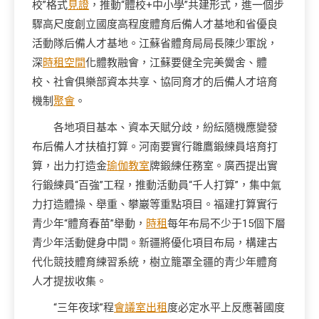
校”格式
見證
，推動“體校+中小學”共建形式，進一個步
驟高尺度創立國度高程度體育后備人才基地和省優良
活動隊后備人才基地。江蘇省體育局局長陳少軍說，
深
時租空間
化體教融會，江蘇要健全完美黌舍、體
校、社會俱樂部資本共享、協同育才的后備人才培育
機制
聚會
。
各地項目基本、資本天賦分歧，紛紜隨機應變發
布后備人才扶植打算。河南要實行雛鷹鍛練員培育打
算，出力打造金
瑜伽教室
牌鍛練任務室。廣西提出實
行鍛練員“百強”工程，推動活動員“千人打算”，集中氣
力打造體操、舉重、攀巖等重點項目。福建打算實行
青少年“體育春苗”舉動，
時租
每年布局不少于15個下層
青少年活動健身中間。新疆將優化項目布局，構建古
代化競技體育練習系統，樹立籠罩全疆的青少年體育
人才提拔收集。
“三年夜球”程
會議室出租
度必定水平上反應著國度