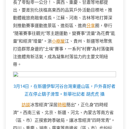
長了零點零一公分！、廣西、重慶、甘肅等地都提
出，要差別化扶植高東西的品質戶外活動目標地，推
動體裁旅商融會成長。江蘇、河南、吉林等地打算深
刻推動賽事運動進景區、進街區、進商
分享
圈，舉行
“隨著賽事往觀光”等主題運動，變賽事“流量”為花費“能
量”和經濟“增量”。浙
小樹屋
江、貴州、新疆等地聚焦
打造群眾身邊的“土味”賽事，一系列“村賽”為村落復興
注進體育新活氣，成為凝集村落協力的主要文明紐
帶。
3月14日，在新疆伊犁河谷台灣東邊山區，戶外喜好者
正在停止鷂子滑雪。新華社記者 胡虎虎 攝
訪談
冰雪經濟“深居
時租
簡出”，正化身“四時經
濟”。西南三省、北京、新疆、河北、內蒙古等南方省
（區、市）正摸索跨季破局，讓冰雪經濟“四時常青”。
四川、重慶、湖南、廣東等南邊省（區、市）也紛紜