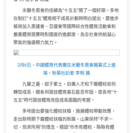
米蘭冬奧會的佳績為“十五五”開了一個好頭。多地
在制訂“十五五”體育相干成長計劃時明白提出，要進步
餐與加入奧運會、亞運會等國際綜合性體育活動會和
嚴重體育競賽時對國度的進獻度，為全社會供給凝心
聚氣的強盛精力氣力。
2月6日，中國體育代表團在米蘭冬奧會揭幕式上進
場。新華社記者 李明 攝
九層之臺，起于累土。后備人才和下層體校若何
轉型成長，關系到競技體育基石能否牢固，是各地“十
五五”時代競技體育改造成長面臨的考題。
多地提出要強化體校扶植、施展體校帶動效應，
走出新時期下層體校扶植的新路。山東保持“不求一
切、但求所用”的理念，穩固“市市有體校、縣縣有體