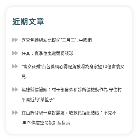
近期文章
喜查包養網站比擬迎“三月三”_中國網
任其：夏季億嵐電競椅談球
“富女征婚”台包養網心得配角被曝為身家過10億富翁女
兒
無棣縣信陽鎮：村干部自森和診所健檢動作為 守住村
平易近的“菜籃子”
在山姆發現一盒好麗友，收款員拒絕結賬：不克不
JIUYI俱意空間設計及售賣