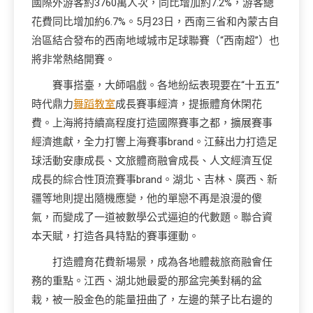
國際外游客約3760萬人次，同比增加約7.2%，游客總
花費同比增加約6.7%。5月23日，西南三省和內蒙古自
治區結合發布的西南地域城市足球聯賽（“西南超”）也
將非常熱絡開賽。
賽事搭臺，大師唱戲。各地紛紜表現要在“十五五”
時代鼎力
舞蹈教室
成長賽事經濟，提振體育休閑花
費。上海將持續高程度打造國際賽事之都，擴展賽事
經濟進獻，全力打響上海賽事brand。江蘇出力打造足
球活動安康成長、文旅體商融會成長、人文經濟互促
成長的綜合性頂流賽事brand。湖北、吉林、廣西、新
疆等地則提出隨機應變，他的單戀不再是浪漫的傻
氣，而變成了一道被數學公式逼迫的代數題。聯合資
本天賦，打造各具特點的賽事運動。
打造體育花費新場景，成為各地體裁旅商融會任
務的重點。江西、湖北她最愛的那盆完美對稱的盆
栽，被一股金色的能量扭曲了，左邊的葉子比右邊的