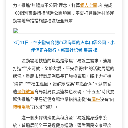
力。推進“無體育不公園”理念，打算
個人空間
5年完成
100個別育舉措措施進公園項目；寧夏打算推進村落運
動場地舉措措施提檔進級全籠罩……
3月11日，在安徽省合肥市瑤海區的火車口袋公園，小
伴侶正在騎行。新華社記者 張端 攝
運動場地扶植的焦點是聚焦平易近生需求，連續
打造“舉步可就、全齡友愛、平安靠得住”的活動周遭的
狀況。重慶市體育局副局長石強楨表現，將出力打造
“體育+”幸福生涯圈，讓群眾成為“焦點配角”。湖南省
體
瑜伽教室
育局副局長張連標也表現，“十五五”時代要
聚焦推進全平易近健身場地舉措措施從“有
講座
沒有”向
時租場地
“好欠好”躍升。
進一個步驟構建更高程度全平易近健身辦事系
統，普遍展開全平易近健身運動，晉陞國民安康程度