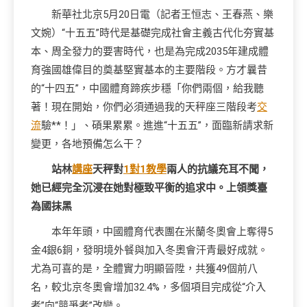
新華社北京5月20日電（記者王恒志、王春燕、樂
文婉）“十五五”時代是基礎完成社會主義古代化夯實基
本、周全發力的要害時代，也是為完成2035年建成體
育強國雄偉目的奠基堅實基本的主要階段。方才曩昔
的“十四五”，中國體育蹄疾步穩「你們兩個，給我聽
著！現在開始，你們必須通過我的天秤座三階段考
交
流
驗**！」、碩果累累。進進“十五五”，面臨新請求新
變更，各地預備怎么干？
站林
講座
天秤對
1對1教學
兩人的抗議充耳不聞，
她已經完全沉浸在她對極致平衡的追求中。上領獎臺
為國抹黑
本年年頭，中國體育代表團在米蘭冬奧會上奪得5
金4銀6銅，發明境外餐與加入冬奧會汗青最好成就。
尤為可喜的是，全體實力明顯晉陞，共獲49個前八
名，較北京冬奧會增加32.4%，多個項目完成從“介入
者”向“競爭者”改變。