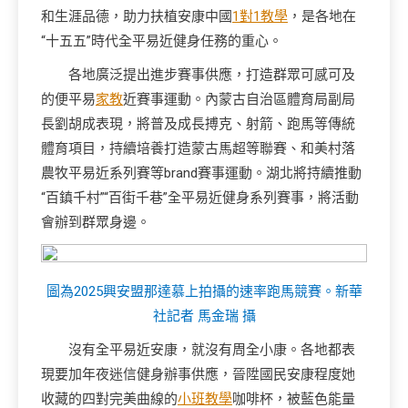
和生涯品德，助力扶植安康中國
1對1教學
，是各地在
“十五五”時代全平易近健身任務的重心。
各地廣泛提出進步賽事供應，打造群眾可感可及
的便平易
家教
近賽事運動。內蒙古自治區體育局副局
長劉胡成表現，將普及成長搏克、射箭、跑馬等傳統
體育項目，持續培養打造蒙古馬超等聯賽、和美村落
農牧平易近系列賽等brand賽事運動。湖北將持續推動
“百鎮千村”“百街千巷”全平易近健身系列賽事，將活動
會辦到群眾身邊。
圖為2025興安盟那達慕上拍攝的速率跑馬競賽。新華
社記者 馬金瑞 攝
沒有全平易近安康，就沒有周全小康。各地都表
現要加年夜迷信健身辦事供應，晉陞國民安康程度她
收藏的四對完美曲線的
小班教學
咖啡杯，被藍色能量