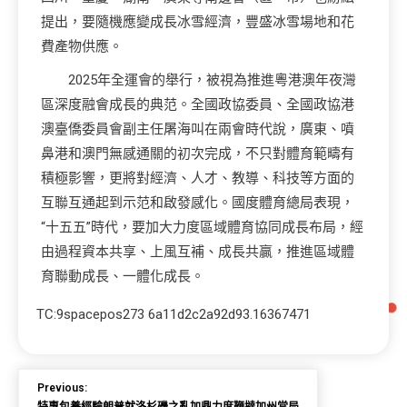
提出，要隨機應變成長冰雪經濟，豐盛冰雪場地和花
費產物供應。
2025年全運會的舉行，被視為推進粵港澳年夜灣
區深度融會成長的典范。全國政協委員、全國政協港
澳臺僑委員會副主任屠海叫在兩會時代說，廣東、噴
鼻港和澳門無感通關的初次完成，不只對體育範疇有
積極影響，更將對經濟、人才、教導、科技等方面的
互聯互通起到示范和啟發感化。國度體育總局表現，
“十五五”時代，要加大力度區域體育協同成長布局，經
由過程資本共享、上風互補、成長共贏，推進區域體
育聯動成長、一體化成長。
TC:9spacepos273 6a11d2c2a92d93.16367471
Previous: