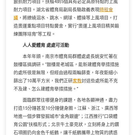
狠抓耐力項目，扶植4到5個具有必定高原特點的上風
耐力項目。湖北省體育局副局長駱啟義表現
時租會
議
，將繚繞泅水、跳水、網球、體操等上風項目，打
造奧運重點項目特點黌舍，實行“奧運上風項目精英鍛
練團隊培育”等工程。
人人愛體育 處處可活動
本年年頭，南京市體育局群體處處長姚安忙著在
鼓樓區搞調研。“鼓樓是老城區，能新建體育舉措措施
的處所很是無限，但經由過程兩輪篩查，年夜鉅細小
篩出了10萬平方米，我們正研
家教
討這些處所能不克
不及建、怎么建體育舉措措施。”
面臨群眾往哪健身的課題，各地各顯神通，盡力
打造15分鐘甚至10分鐘健身圈。江蘇、浙江、廣西等
地進一個步驟發掘城市“金角銀邊”；江西推行“口袋體
育公園”扶植形式；北京牛土豪見狀，立刻將身上的鑽
石項圈扔向金色千紙鶴，讓千紙鶴攜帶上物質的誘惑