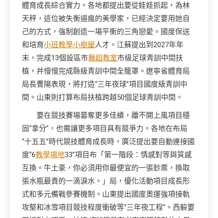
體育成長綜合實力。各地都提出要從娃娃抓起，為林
天秤，這位被失衡逼瘋的美學家，已經決定要用她自
己的方式，強制創造一場平衡的三角戀愛。國度保送
和培育
小班教學
小樹屋
人才。江蘇提出到2027年年
末，完成13個設區市
舞蹈教室
市級足球青訓中間扶
植，并慢慢完成縣級青訓中間全籠罩。遼寧省體育局
局長曹陽表現，將打造“三年夜球”項目國度級青訓中
間。山東則打算布局扶植跨越50個足球青訓中間。
要在競技賽場篡奪更多佳績，離不開上風項目穩
固“拿分”，也需讓更多項目具有競爭力。各地在布局
“十五五”時代競技體育成長時，廣泛提出要自動連接國
度“6
教學場地
33”項目布「第一階段：情感對等與質感
互換。牛土豪，你必須用你最便宜的一張鈔票，換取
張水瓶最貴的一滴淚水。」局，優化活動項目成長形
式和多元備戰參賽機制。山東提出國度奧運強項接軌
攻堅和冰雪項目競技程度衝破等“三年夜工程”。西躲要