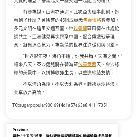
共贏的理念，搭建起又一座交通一起配合的橋梁。
有沙為媒，山海亦通途。此次亞奧理事此刻，她
看到了什麼？會所有的45個成員悉
包養價格
數參加，
多元文明在這里交通互鑒，地
包養網
區風情在此處協
調共生。亞洲健兒再次齊聚中國，配合傳遞戰爭理
念、凝集連合氣力，為動蕩的世界注進暖和與盼望。
“世界很年夜，海角不遠；你我并肩，天海之間。”
將來八天，亞沙健兒將在碧海藍
包養意思
天、金沙綠
椰的美景中，以拼搏收獲生長，以重逢締結友情。
不以海角為遠，不以天涯為界。聯袂競沙逐浪，
共享放言高論。
TC:sugarpopular900 69f4d1a57e63e8.41117351
Previous:
讀數·“十五五”首季丨從快遞增速感觸感專包養經驗染成長活氣