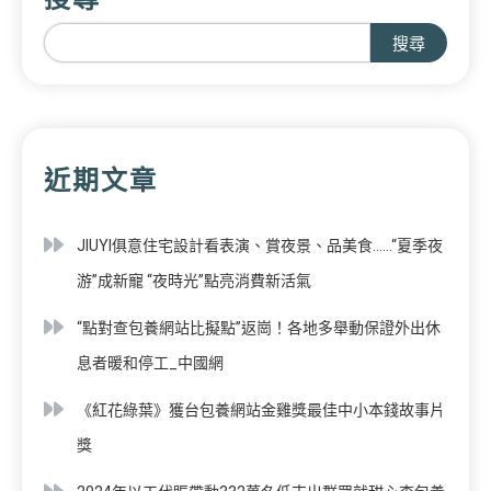
搜尋
近期文章
JIUYI俱意住宅設計看表演、賞夜景、品美食……“夏季夜
游”成新寵 “夜時光”點亮消費新活氣
“點對查包養網站比擬點”返崗！各地多舉動保證外出休
息者暖和停工_中國網
《紅花綠葉》獲台包養網站金雞獎最佳中小本錢故事片
獎