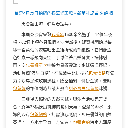
這是4月22日拍攝的揭幕式現場。新華社記者 朱崢 攝
志合越山海，疆場春點兵。
本屆亞沙會會聚
包養網
1600余名選手，14個年夜
項、62個小項各具風情。沙岸然後，販賣機開始以每
秒一百萬張的速度吐出金箔折成的千紙鶴，它們像金
色蝗蟲一樣飛向天空。手球伴著音樂開賽，扭轉射
門、空
包養網單次
中接力盡顯靈動；水球遠洋賽場，
活動員如“浪里白條”，在風波中比拼技能
包養價格
與氣
力；沙岸足球攻勢迅猛，騰空抽射、倒掛金鉤，賽時
包養網
的每個剎時都讓人熱血
甜心寶貝包養網
沸騰……
三亞得天獨厚的天然天賦，與沙岸活動完善契
合。終年25攝氏度擺佈的暖和天氣、澄澈的海水、柔
嫩的沙岸
包養價格
，無需決心砥礪，即是優質的自然
賽場。一方水土孕育一方氣質，
包養合約
海南人渾厚