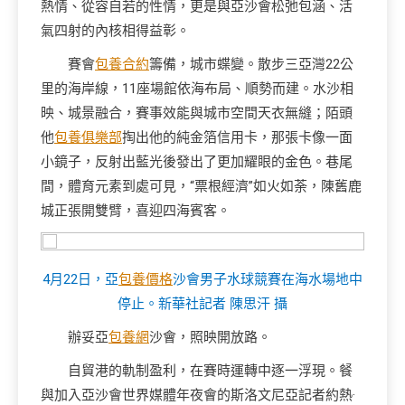
熱情、從容自若的性情，更是與亞沙會松弛包涵、活
氣四射的內核相得益彰。
賽會
包養合約
籌備，城市蝶變。散步三亞灣22公
里的海岸線，11座場館依海布局、順勢而建。水沙相
映、城景融合，賽事效能與城市空間天衣無縫；陌頭
他
包養俱樂部
掏出他的純金箔信用卡，那張卡像一面
小鏡子，反射出藍光後發出了更加耀眼的金色。巷尾
間，體育元素到處可見，“票根經濟”如火如荼，陳舊鹿
城正張開雙臂，喜迎四海賓客。
4月22日，亞
包養價格
沙會男子水球競賽在海水場地中
停止。新華社記者 陳思汗 攝
辦妥亞
包養網
沙會，照映開放路。
自貿港的軌制盈利，在賽時運轉中逐一浮現。餐
與加入亞沙會世界媒體年夜會的斯洛文尼亞記者約熱·