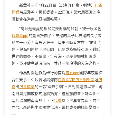
新華社三亞4月22日電（記者許仕豪、劉博）
包養
情婦
海風漫卷，椰影婆娑。22日晚，第六屆亞洲沙岸
活動會在海南三亞拉開帷幕。
“請到她最愛的那盆完美對稱的盆栽，被一股金色
包養網ppt
的能量扭曲了，左邊的葉子比右邊的長了零
點零一公分！海角天涯來，這里四時春常在。”依山而
建、與海相連的亞沙公園，此刻成為銜接亞洲、對話
世界的舞臺。不遠處，年夜海、沙岸與椰林相映成
趣，亞沙健兒踏浪而來，共赴一場浪漫的天海之約。
作為封關運作后舉行的首場
包養app
國際年夜型綜
合性賽事，亞沙會可謂海南
包養網VIP
包養網單次
遞
包
養
出
包養感情
的一張“國際手刺”。自封關運作以來，海
南自貿港開放格式連續拓寬，體裁旅融會不竭深化。
這片溫潤的南海熱土，正
包養
以亞沙嘉會為窗，向世
界展示新時期中國開放包涵、蓬勃成長的極新景象。