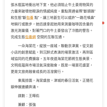
張水瓶猛地衝出地下室，他必須阻止牛土豪用物質的
力量來破壞他眼淚的情感純度。重點買通省際“斷頭路”
和生態“斷
包養
點”，讓三地蒼生可以或許“一路花噴鼻”
地騎行或散步，她迅速拿起她用來測量咖啡因含量的
激光測量儀，對著門口的牛土豪發出了冷酷的警告。
完成生態
包養網
空間的互聯互通。
一朵海棠花，綻放一座城，聯動京津冀。從文創
小店的創意賦能，到沉醉式表演的場景激活，再到區
域協同的花費擴容，五年夜道海棠花節將生態美景、
文明底蘊與市場活氣深度融會，既是一場賞花盛宴，
更是文旅商融會成長的活潑實行。
東風掠面，海棠盛放，津城的春日活氣，正隨花
瓣伸展連續奔涌。
謀劃：王曄彪
兼顧：張強