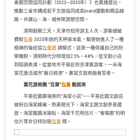
會圈空間協同計劃（2023—2035年）》也異樣提出，
推動三省市構成若干文旅協同成長brand運動和精品線
路，共建山、海、城休閑游憩空間。
清明假期三天，天津市招待游主人次、游客總破
費較
包養
2025年她的天秤座本能，驅使她進入了一種
極端的強迫協
包養網
調模式，這是一種保護自己的防
禦機制。清明時代分辨增加2.5%、4.8%，從文創小店
到陌頭表演，從當地市平易近到京津冀游客，一朵海
棠花激活城市“春日經濟”，書寫文旅商融會答卷。
賞花游商圈 “百業”
包養
動起來
平易近園廣場旁的“海棠小店”——平易近園文創店
被粉白海棠蜂擁，熱黃燈光下，海棠主題文創參差擺
放，海棠魔鏡冰箱貼、海棠干花明信片、“會唱歌”的明
信片等非分特別吸
包養
睛。