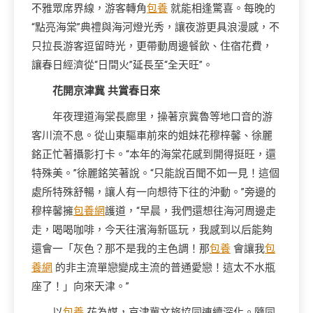
不雅眾席界線，游客轉角
包養
就能相逢驚喜。每晚的
“點亮海棠”典禮與海河燈光秀，讓夜游更具浪漫感，不
只拉長游客逗留時光，更帶動周邊餐飲、住宿花費，
讓春日經濟從“日間火”延長至“全天旺”。
花開京津冀 共賞春日來
年夜理道海棠長廊里，操著京冀魯等地口音的游
客川流不息。從山東驅車前來的姐妹花穆梓馨、徐麗
銘正忙著攝影打卡。“本年的海棠花感到開得挺旺，還
特殊美。”徐麗銘笑著說。“只能說百聞不如一見！這個
處所特殊舒暢，讓人有一向想待下往的沖動。”旁邊的
穆梓馨擁
包養網
護道，“早晨，我們還想往海河周邊走
走，喝喝咖啡，今天往濱海新區玩，我感到以后能夠
還會一「灰色？那不是我的主色調！那
包養
會讓我
包
養網
的非主流單戀變成主流的普通愛戀！這太不水瓶
座了！」向來天津。”
以
包養
花為媒，京津冀文旅協同連續深化。隨同