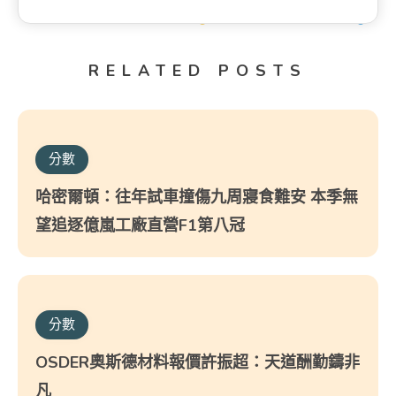
RELATED POSTS
分數
哈密爾頓：往年試車撞傷九周寢食難安 本季無
望追逐億嵐工廠直營F1第八冠
分數
OSDER奧斯德材料報價許振超：天道酬勤鑄非
凡