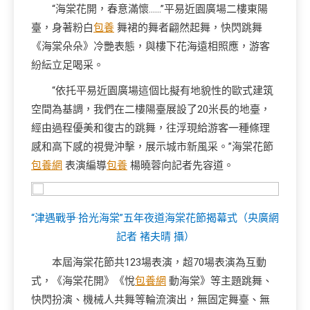
“海棠花開，春意滿懷……”平易近園廣場二樓東陽
臺，身著粉白
包養
舞裙的舞者翩然起舞，快閃跳舞
《海棠朵朵》冷艷表態，與樓下花海遠相照應，游客
紛紜立足喝采。
“依托平易近園廣場這個比擬有地貌性的歐式建筑
空間為基調，我們在二樓陽臺展設了20米長的地臺，
經由過程優美和復古的跳舞，往浮現給游客一種條理
感和高下感的視覺沖擊，展示城市新風采。”海棠花節
包養網
表演編導
包養
楊曉蓉向記者先容道。
“津遇戰爭·拾光海棠”五年夜道海棠花節揭幕式（央廣網
記者 褚夫晴 攝）
本屆海棠花節共123場表演，超70場表演為互動
式，《海棠花開》《悅
包養網
動海棠》等主題跳舞、
快閃扮演、機械人共舞等輪流演出，無固定舞臺、無