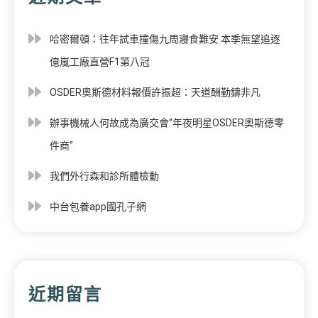
哈密爾頓：往年試車撞傷九周寢食難安 本季無望追逐
億嵐工廠直營F1第八冠
OSDER奧斯德材料報價許振超：天道酬勤鑄非凡
辦事機械人何故成為廣交會“年夜明星OSDER奧斯德零
件商”
我們外行森和診所體檢動
中台包養app國孔子網
近期留言