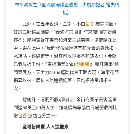
市平易近在商圈內闤闠停止體驗（央廣網記者 褚夫晴
攝）
此外，在五年夜道、金街、小白
包養
樓等商圈，
甘肅三縣精品闤闠、“春遇海棠 養肝時來”闤闠等讓游
客不只能觀賞鮮花美景和海棠主題美陳，還能購在此
中、樂在此中。“我們發布融進海棠花元素的鑰匙扣、
冰箱貼、經絡梳等，游客可以現場不花錢支付，今朝
已發放近千份。”“春遇海棠&nbs
包養網
p; 養肝時來”闤
闠策展方、天士力brand運動代表王璐表現，海棠花節
揭幕以來，展位人氣連續低落，日均招待量超千人
次。
據統計，清明節假期時代，金街商圈單日客流量
到達50萬至60萬人次，恒隆廣場等部門商場營收同比
增
包養
速超百分之十。
全域皆舞臺 人人進畫來