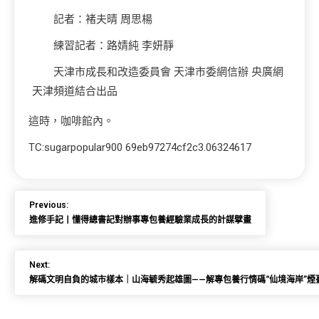
記者：褚夫晴 周思楊
練習記者：路婧純 李妍靜
天津市成長和改造委員會 天津市委網信辦 央廣網
天津頻道結合出品
這時，咖啡館內。
TC:sugarpopular900 69eb97274cf2c3.06324617
Previous:
進修手記丨懂得總書記對辦事專包養經驗業成長的計謀擘畫
Next:
解碼文明自負的城市樣本｜山海毓秀起雄圖——解專包養行情碼“仙境海岸”煙