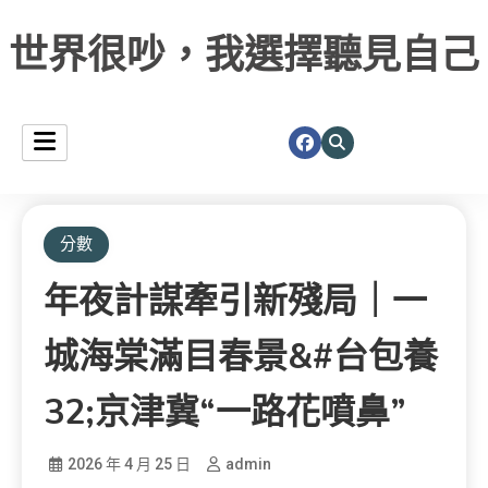
世界很吵，我選擇聽見自己
分數
年夜計謀牽引新殘局｜一
城海棠滿目春景&#台包養
32;京津冀“一路花噴鼻”
2026 年 4 月 25 日
admin