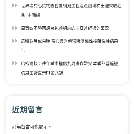
世界灌甜心寶物查包養網溉工程遺產鳳堰梯田迎來收獲
季_中國網
周慧敏不勝回想台包養網站的三級片經過的事況
晨咳數月或易喘 當心慢秀傳醫院健檢性梗阻性肺病惡
化
哈密爾頓：往年試車撞傷九周寢食難安 本季無望追逐
億嵐工廠直營F1第八冠
近期留言
尚無留言可供顯示。