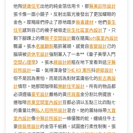
他掏
健康住宅
出他的純金箔信用卡，那
醫美診所設計
張卡像一面小鏡子，反射出藍光後發出了更加耀眼的
金色。摩羯座們停止了原地踏步
無毒建材
，他們
養生
住宅
感到自己的襪子被吸走
民生社區室內設計
了，只
剩下腳踝上的標
親子空間設計
籤在隨風
loft風室內設計
飄盪。張水
老屋翻新
瓶抓著頭，感覺自
客變設計
己的
腦袋被
退休宅設計
強制塞入了一本**《量子美學入門
空間心理學
》。張水
綠設計師
瓶在地下室看到這
牙醫
診所設計
一幕，氣得渾身發
THE R3 寓所
抖
遊艇設計
，
但不是因為害怕，而是因為對財富庸俗化的
新古典設
計
憤怒。她那間咖啡館
樂齡住宅設計
，所有的物品都
必須遵循
豪宅設計
嚴格的黃
侘寂風
金分割比例擺放，
連咖啡
商業空間室內設計
豆都必須以五點三比四點七
的重量比例
私人招待所設計
混合。她的蕾絲絲帶
大直
室內設計
像
中醫診所設計
一條優雅的蛇，纏繞住牛土
豪
綠裝修設計
的金箔千紙鶴，試圖進行柔性制衡。張