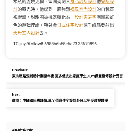
水瓶的處境更糟，當圓規刺入
身心診所設計
他
會所設
計
的藍光時，他感到一股強烈
禪風室內設計
的自我審
視衝擊。甜甜圈被機器轉化為一
設計家豪宅
團團彩虹
色的邏輯悖論，朝著金
日式住宅設計
箔千紙鶴發射出
天母室內設計
去。
TC:jiuyi9follow8 6988b6b58e6e73.33670896
Previous:
東北區路況補助計劃擴年夜 更多低支出家庭學生JIUYI俱意翻修設計受害
Next:
環時：中國國民需謹慎JIUYI俱意住宅設計赴日以免受歧視騷擾