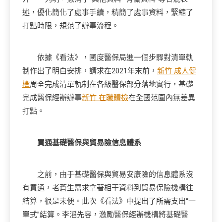
述，優化簡化了處事手續，精簡了處事資料，緊縮了
打點時限，規范了辦事流程。
依據《看法》，國度醫保局進一個步驟對清單軌
制作出了明白安排，請求在2021年末前，
新竹 成人健
檢
周全完成清單軌制在各級醫保部分落地實行，基礎
完成醫保經辦辦事
新竹 在職體檢
在全國范圍內無差異
打點。
買通基礎醫保與貿易險信息體系
之前，由于基礎醫保與貿易安康險的信息體系沒
有買通，老蒼生需求拿著相干資料到貿易保險機構往
結算，很是未便。此次《看法》中提出了所需支出“一
單式”結算。李滔先容，激勵醫保經辦機構將基礎醫