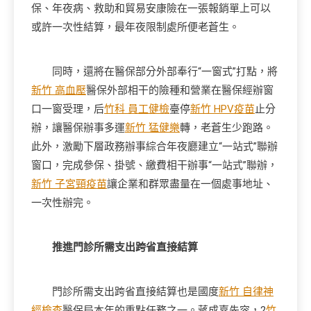
保、年夜病、救助和貿易安康險在一張報銷單上可以
或許一次性結算，最年夜限制處所便老蒼生。
同時，還將在醫保部分外部奉行“一窗式”打點，將
新竹 高血壓
醫保外部相干的險種和營業在醫保經辦窗
口一窗受理，后
竹科 員工健檢
臺停
新竹 HPV疫苗
止分
辦，讓醫保辦事多運
新竹 猛健樂
轉，老蒼生少跑路。
此外，激勵下層政務辦事綜合年夜廳建立“一站式”聯辦
窗口，完成參保、掛號、繳費相干辦事“一站式”聯辦，
新竹 子宮頸疫苗
讓企業和群眾盡量在一個處事地址、
一次性辦完。
推進門診所需支出跨省直接結算
門診所需支出跨省直接結算也是國度
新竹 自律神
經檢查
醫保局本年的重點任務之一。蔣成嘉先容，2
竹