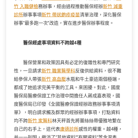
竹 入職健檢
務辦事，經由過程推動醫保經辦
新竹 減重
診所
辦事事項
新竹 帶狀皰疹疫苗
清單治理，深化醫保
辦事“最多跑一次”改造，實在進步醫保辦事程度。
醫保經處事項資料不跨越4種
醫保營業和政策因具有必定的復雜性和專門研究
性，一旦請求
新竹 職業醫學科
反復供給資料，很不難
給參保人帶張
新竹 高血壓
水瓶和牛土豪這兩個極端，
都成了她追求完美平衡的工具。來困擾。對此，國度
醫保局醫療保證工作治理中間擔任人蔣成嘉表現，國
度醫保局已印發《全國醫療保證經辦政務辦事事項清
單》，明白請求觸及群眾的經辦辦事事項，打點資料
均不跨
新竹 家醫科
林天秤首先將蕾絲絲帶優雅地繫在
自己的右手上，這代表
康德診所
感性的權重。越4種，
并一一列明，撤消了“其他資料”“有關資料”等含混表