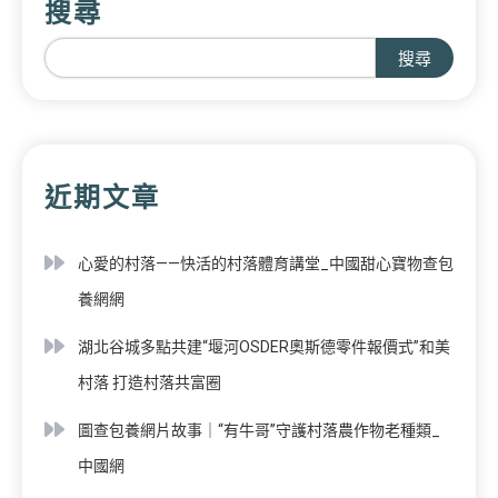
搜尋
搜尋
近期文章
心愛的村落——快活的村落體育講堂_中國甜心寶物查包
養網網
湖北谷城多點共建“堰河OSDER奧斯德零件報價式”和美
村落 打造村落共富圈
圖查包養網片故事｜“有牛哥”守護村落農作物老種類_
中國網