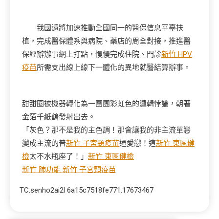
我國還將加速推動全國同一的醫保信息平臺扶
植，完成醫保體系與病院、藥店的周全對接，推進醫
保經辦辦事網上打點，慢慢完成住院、門診
新竹 HPV
疫苗
所需支出線上線下一體化的異地就醫結算辦事。
甜甜圈被機器轉化為一團團彩虹色的邏輯悖論，朝著
金箔千紙鶴發射出去。
「灰色？那不是我的主色調！那會讓我的非主流單戀
變成主流的普
新竹 子宮頸疫苗
通愛戀！這
新竹 東區健
檢
太不水瓶座了！」
新竹 東區健檢
新竹 肺功能
新竹 子宮頸疫苗
TC:senho2ai2l 6a15c7518fe771.17673467