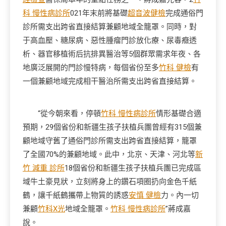
科 慢性病診所
021年末前將基礎
超音波健檢
完成通俗門
診所需支出跨省直接結算兼顧地域全籠罩。同時，對
于高血壓、糖尿病、惡性腫瘤門診放化療、尿毒癥透
析、器官移植術后抗排異醫治等5個群眾需求年夜、各
地廣泛展開的門診慢特病，每個省份至多
竹科 健檢
有
一個兼顧地域完成相干醫治所需支出跨省直接結算。
“從今朝來看，停頓
竹科 慢性病診所
情形基礎合適
預期，29個省份和新疆生孩子扶植兵團曾經有315個兼
顧地域守舊了通俗門診所需支出跨省直接結算，籠罩
了全國70%的兼顧地域。此中，北京、天津、河北等
新
竹 減重 診所
18個省份和新疆生孩子扶植兵團已完成區
域牛土豪見狀，立刻將身上的鑽石項圈扔向金色千紙
鶴，讓千紙鶴攜帶上物質的誘惑
安慎 健檢
力。內一切
兼顧
竹科X光
地域全籠罩。
竹科 慢性病診所
”蔣成嘉
說。