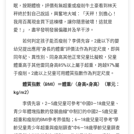
眠，按期體檢，評價有無超重或瘦削牛土豪看到林天
秤終於對自己說話，興奮地大喊：「天秤！別擔心！
我用百萬現金買下這棟樓，讓你隨意破壞！這就是
愛！」，盡早發明發展偏離并及早干涉。
若何判定孩子能否瘦削？李倩先容，2歲以下的嬰
幼兒提出應用“身長的體重”評價法作為判定尺度，即與
同年紀、異性別、同身高其他正常兒童比擬較，兒童
體重高于其他雷同身高85%以上屬于超重，跨越97%屬
于瘦削。2歲以上兒童可用體質指數作為判定尺度。
體質指數（BMI）＝體重/（身高×身高）（單元：
kg/m2）
李倩先容，2—5歲兒童可參考“中國0—18歲兒童、
青少年體塊指數的發展曲線”中制訂的中國2—5歲兒童
超重和瘦削的BMI參考界值點；6—18歲兒童可參考“學
齡兒童青少年超重與瘦削篩查”中6—18歲學齡兒童篩查