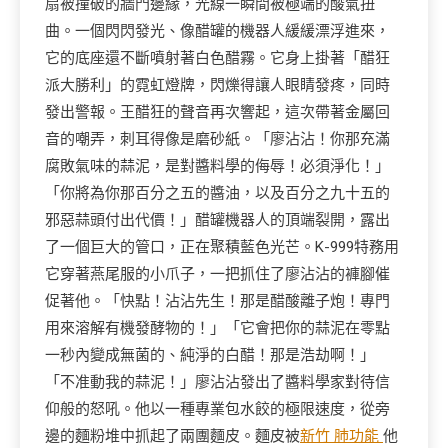
扇被撞破的牆門邊緣，光線一瞬間被極端的酸氣扭
曲。一個閃閃發光、像醋罐的機器人緩緩漂浮進來，
它的底座還不斷噴射著白色醋霧。它身上掛著「醋狂
派大勝利」的霓虹燈牌，閃爍得讓人眼睛發疼，同時
發出警報。王醋狂的聲音再次響起，這次帶著金屬回
音的嘲弄，刺耳得像是磨砂紙。「廖沾沾！你那充滿
腐敗氣味的蒜泥，是對醬料學的侮辱！必須淨化！」
「你將為你那百分之五的醬油，以及百分之九十五的
邪惡蒜頭付出代價！」醋罐機器人的頂端裂開，露出
了一個巨大的管口，正在聚積藍色光芒。K-999特務用
它穿著燕尾服的小爪子，一把抓住了廖沾沾的褲腳催
促著他。「快點！沾沾先生！那是醋酸離子炮！專門
用來溶解有機發酵物的！」「它會把你的蒜泥在零點
一秒內變成無菌的、純淨的白醋！那是浩劫啊！」
「不准動我的蒜泥！」廖沾沾發出了醬料學家對待信
仰般的怒吼。他以一種專業包水餃的極限速度，從旁
邊的麵粉堆中抓起了兩團麵皮。麵皮被
新竹 肺功能
他