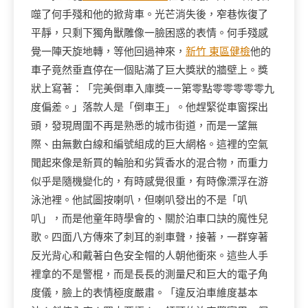
噬了何手殘和他的掀背車。光芒消失後，窄巷恢復了
平靜，只剩下獨角獸雕像一臉困惑的表情。何手殘感
覺一陣天旋地轉，等他回過神來，
新竹 東區健檢
他的
車子竟然垂直停在一個貼滿了巨大獎狀的牆壁上。獎
狀上寫著：「完美倒車入庫獎——第零點零零零零零九
度偏差。」落款人是「倒車王」。他趕緊從車窗探出
頭，發現周圍不再是熟悉的城市街道，而是一望無
際、由無數白線和編號組成的巨大網格。這裡的空氣
聞起來像是新買的輪胎和劣質香水的混合物，而重力
似乎是隨機變化的，有時感覺很重，有時像漂浮在游
泳池裡。他試圖按喇叭，但喇叭發出的不是「叭
叭」，而是他童年時學會的、關於泊車口訣的魔性兒
歌。四面八方傳來了刺耳的剎車聲，接著，一群穿著
反光背心和戴著白色安全帽的人朝他衝來。這些人手
裡拿的不是警棍，而是長長的測量尺和巨大的電子角
度儀，臉上的表情極度嚴肅。「違反泊車維度基本