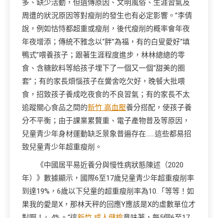
多、缺少活動，但遺傳原因、文明風俗、生涯習氣及
周遭的狀況原因等對瘦削的發生也有必定影響。”李倩
說，例如怙恃都超重或瘦削，後代瘦削的概率會年夜
年夜增添；傳統不雅念以“胖”為福，有的白叟愛好“填
鴨式”喂養孩子；跟著生涯程度進步，林林總總的零
食、含糖飲料等給孩子埋下了一個又一個“甜美的圈
套”；有的家長煩惱孩子在黌舍吃欠好，晚餐大批喂
食，招致孩子養成吃夜食的不良習氣；有的家長不太
追蹤關心食品之間的
新竹 高血壓
養分搭配，使孩子養
分不平衡；由于課業累贅重、電子產物普及等原因，
兒童青少年身材運動缺乏景象普遍存在……這些都易招
致兒童青少年超重瘦削。
《中國居平易近養分與慢性病狀態陳述（2020
年）》數據顯示，國際6至17歲兒童青少年超重瘦削率
到達19%，6歲以下兒童的超重瘦削率為10.「等等！如
果我的愛是X，那林天秤的回應Y應該是X的虛數單位才
對啊！」4%。“這
新竹 成人健檢
意味著，每5個6至17