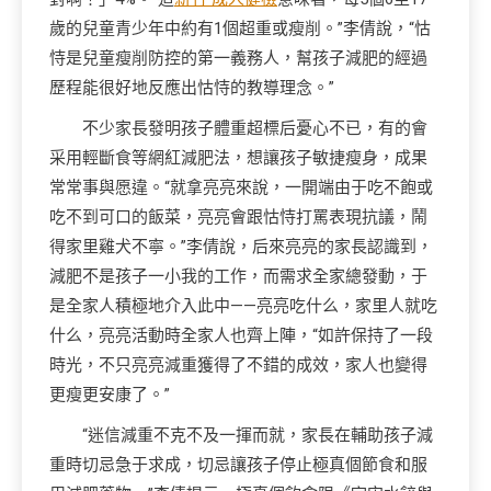
歲的兒童青少年中約有1個超重或瘦削。”李倩說，“怙
恃是兒童瘦削防控的第一義務人，幫孩子減肥的經過
歷程能很好地反應出怙恃的教導理念。”
不少家長發明孩子體重超標后憂心不已，有的會
采用輕斷食等網紅減肥法，想讓孩子敏捷瘦身，成果
常常事與愿違。“就拿亮亮來說，一開端由于吃不飽或
吃不到可口的飯菜，亮亮會跟怙恃打罵表現抗議，鬧
得家里雞犬不寧。”李倩說，后來亮亮的家長認識到，
減肥不是孩子一小我的工作，而需求全家總發動，于
是全家人積極地介入此中——亮亮吃什么，家里人就吃
什么，亮亮活動時全家人也齊上陣，“如許保持了一段
時光，不只亮亮減重獲得了不錯的成效，家人也變得
更瘦更安康了。”
“迷信減重不克不及一揮而就，家長在輔助孩子減
重時切忌急于求成，切忌讓孩子停止極真個節食和服