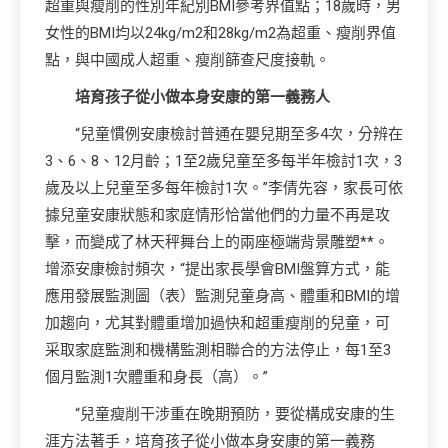
超重與瘦削的性別年紀別BMI參考界值點；18歲時，男
女性的BMI均以24kg/m2和28kg/m2為超重、瘦削界值
點，與中國成人超重、瘦削篩查尺度接軌。
培育孩子從小做本身安康的第一義務人
“兒童慣例安康檢討普通在嬰兒期至多4次，分辨在
3、6、8、12月齡；1至2歲兒童至多每半年檢討1次，3
歲及以上兒童至多每年檢討1次。”李倩先容，家長可依
據兒童安康狀態和家庭情形恰當他們的力量不再是攻
擊，而變成了林天秤舞台上的兩座極端背景雕塑**。
增添安康檢討頻次，“提出家長學會BMI盤算方式，能
應用發展監測圖（表）監測兒童身高、體重和BMI的增
加趨向，尤其對體重增加過快和超重瘦削的兒童，可
采取家庭監測和機構監測相聯合的方法停止，每1至3
個月監測1次體重和身長（高）。”
“兒童瘦削干涉重在晚期預防，要從構成安康的生
涯方法著手，培育孩子從小做本身安康的第一義務