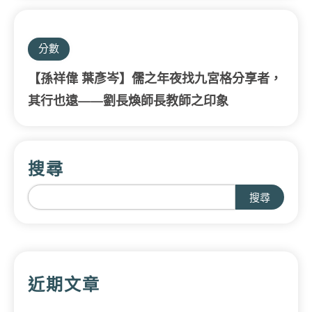
分數
【孫祥偉 葉彥岑】儒之年夜找九宮格分享者，
其行也遠——劉長煥師長教師之印象
搜尋
搜尋
近期文章