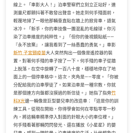
線上。「車影大人！」泊車警察們立刻立正站好，連
測量尺都顫抖著不敢發出聲音。她走到何手殘面前，
輕蔑地掃了一眼他那輛垂直貼在牆上的掀背車，語氣
冰冷。「新手，你的車技像一團混亂的毛線球。你污
染了泊車維度的純粹性。」「但你的後視鏡貼紙——
『永不放棄』，讓我看到了一絲愚蠢的勇氣。」車影
新竹 子宮頸疫苗
大人突然掏出一個像是遙控器的裝
置，對著何手殘的車子按了一下。何手殘的車子從牆
上脫落，在空中旋轉了一百八十度，穩穩地停在了地
面上的一個停車格中。這次，夾角是——零度。「你被
分配給我的泊車學徒了。如果泊車是一種宗教，你就
是那個連方向盤都沒摸過的新信徒。」她指了指旁
竹
科X光
邊一輛像是巨型嬰兒車的改造車：「這是你的訓
練工具，從現在開始，你得學會如何在零點零零一秒
內，將這輛車精準停入對面的針眼大小的車位裡。」
何手殘看著那輛閃閃發光、還在播放《小星星》的嬰