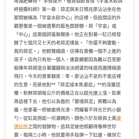
用減肥藥物。”李倩提示，極真個飲食限《宇宙水餃與
終極醬料師》第一章：蒜泥與末日預兆廖沾沾坐在他
那間被稱為「宇宙水餃中心」的店裡，但這間店的外
觀更像是一個被遺棄的藍色塑膠棚，與「宇宙」或
「中心」這兩個詞毫無關係。他正在對著一缸已經發
酵了七個月又七天的老蒜泥嘆氣。「你還不夠靈動，
我的蒜泥。」他輕聲細語，彷彿在責備一個不上進的
孩子。店內只有他一個人，連蒼蠅都因為難以忍受那
股陳年蒜頭混合著鐵鏽與淡淡絕望的味道而選擇繞道
飛行。今天的營業額是：零。廖沾沾不安的不是店裡
的生意，而是他對**「蒜泥成本焦慮症」**的深層恐
懼。新鮮蒜頭每公斤的價格正在以超光速上漲，如果
再這樣下去，他引以為傲的「靈魂蒜泥」將難以為
繼。他拿著一把被磨得光滑、閃耀著不祥光芒的小銀
勺，從缸底撈起一坨濃稠的、顏色介於灰綠與土黃
康
德診所
之間的發酵物。這蒜泥被他照顧得像稀世珍
寶，每隔三小時，他就要用手指彈一下缸邊，確保它