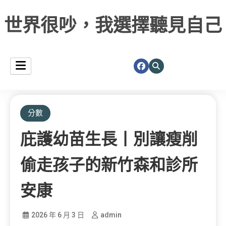
世界很吵，我選擇聽見自己
分數
庇護幼苗生長丨別讓瘦削
偷走孩子的新竹森和診所
安康
2026 年 6 月 3 日
admin