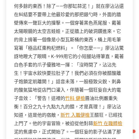
何多餘的東西！除了——你那缸蒜泥！」就在廖沾沾還
在糾結要不要帶上他最珍愛的那把銀勺時，外面的牆
壁傳來一聲巨大的撞擊。一個穿著黑色燕尾服、戴著
太陽眼鏡的太空吉娃娃，正從牆上的破洞鑽進來。它
的背上揹著一個像是小型瓦斯桶的東西，桶上用毛筆
寫著「極品紅棗枸杞燃料」。「你怎麼——」廖沾沾驚
訝地瞪大了眼睛。K-999用它的小短腿站得筆直，戴著
白色手套的爪子優雅地一揮：「沒時間了，沾沾先
生！宇宙水餃快要拉肚子了！我們必須在你被醋酸離
子炮鎖定前離開！」話音未落，一股極致尖銳、刺鼻
的酸氣猛地從店門口灌入，伴隨著一個狂妄自大的電
子音效：「警告！這裡的
竹科 健檢
醬油比例嚴重失
衡！百分之九十九點九九的醋，才是真理！」廖沾沾
知道，這是他的宿敵，
新竹 入職健檢
王醋狂，已經找
上門了。他的宇宙冒險，被迫從他對蒜
新竹 在職體檢
泥的焦慮中，正式開始了。一個狂妄的影子佔滿了那