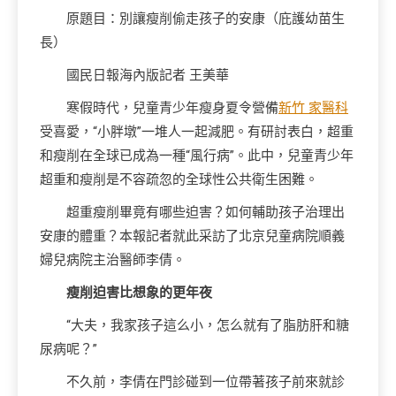
原題目：別讓瘦削偷走孩子的安康（庇護幼苗生
長）
國民日報海內版記者 王美華
寒假時代，兒童青少年瘦身夏令營備
新竹 家醫科
受喜愛，“小胖墩”一堆人一起減肥。有研討表白，超重
和瘦削在全球已成為一種“風行病”。此中，兒童青少年
超重和瘦削是不容疏忽的全球性公共衛生困難。
超重瘦削畢竟有哪些迫害？如何輔助孩子治理出
安康的體重？本報記者就此采訪了北京兒童病院順義
婦兒病院主治醫師李倩。
瘦削迫害比想象的更年夜
“大夫，我家孩子這么小，怎么就有了脂肪肝和糖
尿病呢？”
不久前，李倩在門診碰到一位帶著孩子前來就診