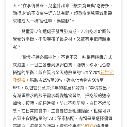
人。”在李倩看來，兒童胖起來回根究竟是與“吃得多、
動得少”的不安康生涯方法有關，超重瘦削兒童減重需
求和成人一樣“管住嘴、邁開腿”。
兒童青少年還處于發展發育期，若何吃才幹既包
管養分平衡、不影響孩子長身材，又能有用把持體重
呢？
“飲食把持必需迷信，不克不及一味采用饑餓方式
來減重。一日三餐要到達卵白質、脂肪、碳水化合物
攝進的平衡：卵白質占全天總熱量的15%至20%
新竹 公
教健檢
，脂肪占25%至30%，碳水化合物占50%至
55%，以包管兒童青少年的發展和發育。”李倩提出，
有減重需求的孩子需求轉變進食習氣，把吃飯的速率
加快；按時、紀律進餐，防止不吃早餐、白日不竭加
餐。在日常飲食中，主食要留意粗細搭配，粗糧可以
占到主食攝進量的1/3；葷素搭配，肉類盡量選擇優質
高卵白；每餐多吃蔬菜，增添炊事纖
竹科X光
維攝進；