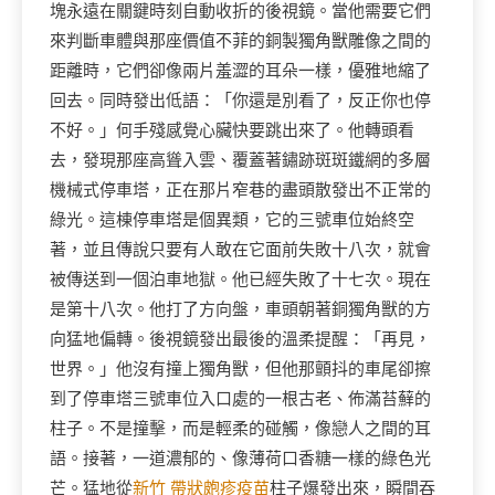
塊永遠在關鍵時刻自動收折的後視鏡。當他需要它們
來判斷車體與那座價值不菲的銅製獨角獸雕像之間的
距離時，它們卻像兩片羞澀的耳朵一樣，優雅地縮了
回去。同時發出低語：「你還是別看了，反正你也停
不好。」何手殘感覺心臟快要跳出來了。他轉頭看
去，發現那座高聳入雲、覆蓋著鏽跡斑斑鐵網的多層
機械式停車塔，正在那片窄巷的盡頭散發出不正常的
綠光。這棟停車塔是個異類，它的三號車位始終空
著，並且傳說只要有人敢在它面前失敗十八次，就會
被傳送到一個泊車地獄。他已經失敗了十七次。現在
是第十八次。他打了方向盤，車頭朝著銅獨角獸的方
向猛地偏轉。後視鏡發出最後的溫柔提醒：「再見，
世界。」他沒有撞上獨角獸，但他那顫抖的車尾卻擦
到了停車塔三號車位入口處的一根古老、佈滿苔蘚的
柱子。不是撞擊，而是輕柔的碰觸，像戀人之間的耳
語。接著，一道濃郁的、像薄荷口香糖一樣的綠色光
芒。猛地從
新竹 帶狀皰疹疫苗
柱子爆發出來，瞬間吞