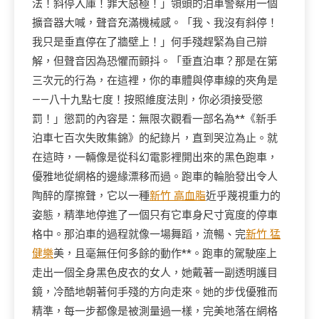
法！斜停入庫！罪大惡極！」領頭的泊車警察用一個
擴音器大喊，聲音充滿機械感。「我、我沒有斜停！
我只是垂直停在了牆壁上！」何手殘趕緊為自己辯
解，但聲音因為恐懼而顫抖。「垂直泊車？那是在第
三次元的行為，在這裡，你的車體與停車線的夾角是
——八十九點七度！按照維度法則，你必須接受懲
罰！」懲罰的內容是：無限次觀看一部名為**《新手
泊車七百次失敗集錦》的紀錄片，直到哭泣為止。就
在這時，一輛像是從科幻電影裡開出來的黑色跑車，
優雅地從網格的邊緣漂移而過。跑車的輪胎發出令人
陶醉的摩擦聲，它以一種
新竹 高血脂
近乎蔑視重力的
姿態，精準地停進了一個只有它車身尺寸寬度的停車
格中。那泊車的過程就像一場舞蹈，流暢、完
新竹 猛
健樂
美，且毫無任何多餘的動作**。跑車的駕駛座上
走出一個全身黑色皮衣的女人，她戴著一副透明護目
鏡，冷酷地朝著何手殘的方向走來。她的步伐優雅而
精準，每一步都像是被測量過一樣，完美地落在網格