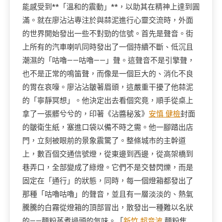
能感受到**「溫和的震動」**，以助其在精神上達到圓
滿。就在廖沾沾專注於與蒜泥進行心靈交流時，外面
的世界開始發出一些不對勁的信號。首先是聲音。街
上所有的汽車喇叭同時發出了一個持續不斷、低沉且
潮濕的「咕嚕——咕嚕——」聲。這聲音不是引擎聲，
也不是正常的鳴笛聲，而像是一個巨大的、消化不良
的胃在哀嚎。廖沾沾皺著眉頭，這嚴重干擾了他蒜泥
的「寧靜冥想」。他決定出去看個究竟，順手從桌上
拿了一張髒兮兮的，印著《沾醬秘笈》
安慎 健檢
封面
的皺衛生紙，塞進口袋以備不時之需。他一腳踏出店
門，立刻被眼前的景象震驚了。整條城市的主幹道
上，數百個交通信號燈，從東邊到西邊，從高架橋到
巷弄口，全部變成了綠燈。它們不是交替閃爍，而是
固定在「通行」的狀態，同時，每一個燈箱都發出了
那種「咕嚕咕嚕」的聲音，並且有一層淡淡的、熱氣
騰騰的白霧從燈箱的頂部冒出，散發出一種難以名狀
的——麵粉蒸煮過頭的氣味。「
新竹 超音波
麵粉焦