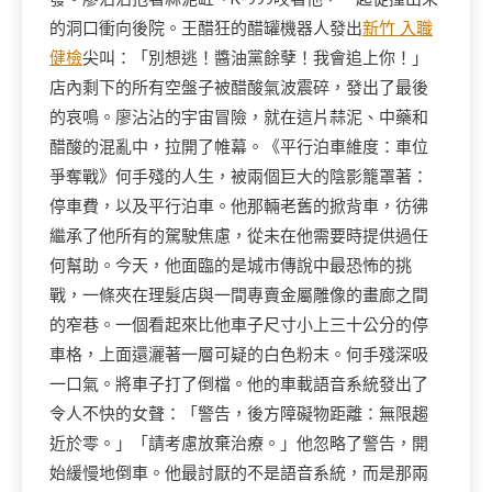
的洞口衝向後院。王醋狂的醋罐機器人發出
新竹 入職
健檢
尖叫：「別想逃！醬油黨餘孽！我會追上你！」
店內剩下的所有空盤子被醋酸氣波震碎，發出了最後
的哀鳴。廖沾沾的宇宙冒險，就在這片蒜泥、中藥和
醋酸的混亂中，拉開了帷幕。《平行泊車維度：車位
爭奪戰》何手殘的人生，被兩個巨大的陰影籠罩著：
停車費，以及平行泊車。他那輛老舊的掀背車，彷彿
繼承了他所有的駕駛焦慮，從未在他需要時提供過任
何幫助。今天，他面臨的是城市傳說中最恐怖的挑
戰，一條夾在理髮店與一間專賣金屬雕像的畫廊之間
的窄巷。一個看起來比他車子尺寸小上三十公分的停
車格，上面還灑著一層可疑的白色粉末。何手殘深吸
一口氣。將車子打了倒檔。他的車載語音系統發出了
令人不快的女聲：「警告，後方障礙物距離：無限趨
近於零。」「請考慮放棄治療。」他忽略了警告，開
始緩慢地倒車。他最討厭的不是語音系統，而是那兩