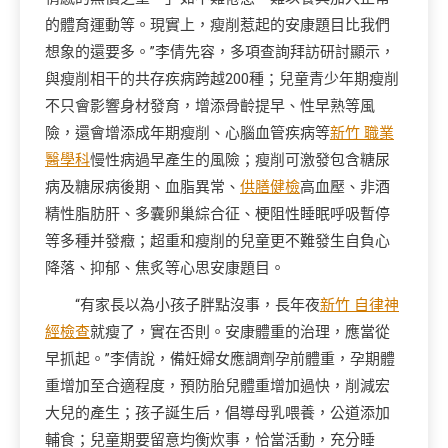
的體育運動等。現實上，瘦削惹起的安康題目比我們
想象的還要多。”李倩先容，多項查詢拜訪研討顯示，
與瘦削相干的共存疾病跨越200種；兒童青少年期瘦削
不只會影響身材發育，增添骨齡提早、性早熟等風
險，還會增添成年期瘦削、心腦血管疾病等
新竹 職業
醫學科
慢性病過早產生的風險；瘦削可激發包含糖尿
病及糖尿病後期、血脂異常、
供膳健檢
高血壓、非酒
精性脂肪肝、多囊卵巢綜合征、梗阻性睡眠呼吸暫停
等多種并發癥；超重和瘦削的兒童更不難發生自負心
降落、抑郁、焦炙等心思安康題目。
“有家長以為小孩子胖點沒事，長年夜
新竹 自律神
經檢查
就瘦了，實在否則。安康體重的治理，應當從
早抓起。”李倩說，備妊婦女應調劑孕前體重，孕期體
重增加至合適程度，預防胎兒體重增加過快，削減宏
大兒的產生；孩子誕生后，倡導母乳喂養，公道添加
輔食；兒童期要留意均衡炊事，恰當活動，充分睡