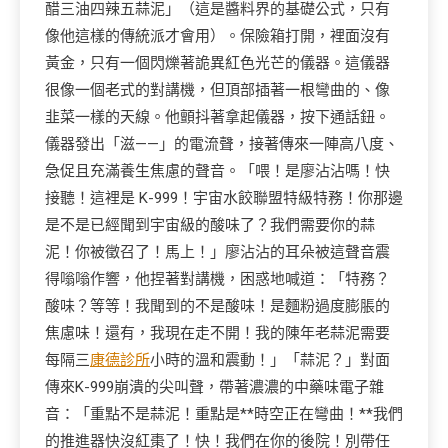
醋三油四辣五蒜泥」（這是醬料界的基礎公式，只有
像他這樣的傳統派才會用）。保險箱打開，裡面沒有
黃金，只有一個閃爍著詭異紅色光芒的儀器。這儀器
很像一個老式的對講機，但頂部插著一根彎曲的、像
韭菜一樣的天線。他顫抖著拿起儀器，按下通話鈕。
儀器發出「滋——」的電流聲，接著傳來一陣高八度、
急促且充滿養生焦慮的聲音。「喂！是廖沾沾嗎！快
接聽！這裡是 K-999！宇宙水餃聯盟特級特務！你那邊
是不是已經聞到宇宙級的酸味了？我們需要你的蒜
泥！你被徵召了！馬上！」廖沾沾的耳朵被這聲音震
得嗡嗡作響，他捏著對講機，困惑地喊道：「特務？
酸味？等等！我聞到的不是酸味！是麵粉過度膨脹的
焦慮味！還有，我現在走不開！我的陳年老蒜泥需要
每隔三
康德診所
小時的溫和震動！」「蒜泥？」對面
傳來K-999崩潰的尖叫聲，帶著濃濃的中藥味電子雜
音：「重點不是蒜泥！重點是**時空正在彎曲！**我們
的推進器快沒紅棗了！快！我們在你的後院！別帶任