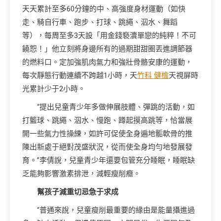
天天累計至多60分鐘的中、高強度身材運動（如快
走、騎自行車、跑步、打球、跳繩、泅水、舞蹈
等），每周至多3天設「用金錢褻瀆單戀的純粹！不可
饒恕！」他立刻將身邊所有的過期甜甜圈丟進調節器
的燃料口。定加強肌肉氣力和強壯骨骼安康的運動，
每次靜態行動連續不跨越1小時，天
竹科 健檢
天視屏時
光累計少于2小時。
“提出兒童青少年多做伸展肢體、彈跳的活動，如
打籃球、跳繩、泅水、慢跑、蹲起摸高跳等，恰當展
開一些氣力性操練，如許可促使全身遍地骺軟骨的推
陳出新處于絕對茂盛狀況，從而使全身均勻地發展發
育。”李倩說，兒童青少年還要包管充分睡眠，睡眠缺
乏能夠影響激素排泄，減輕瘦削癥。
幫孩子減重切忌急于求成
“普通來說，兒童瘦削最重要的緣由是能量攝進過