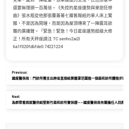
兒車，感到一陣眩暈。泊車維度的生活，比他想象中
還要無理頭一百萬倍。《失控的星座運勢與單戀狂想
曲》張水瓶從他那張覆蓋著七層舊報紙的單人床上驚
醒，不是因為鬧鐘，而是因為屋頂傳來了一陣震耳欲
聾的廣播聲。「緊急！緊急！今日星座運勢超級大修
正！所有天秤座請注 TC:senho2ai2l
6a1f020fdbfde0.74221224
Previous:
國度醫保局：門診所需支出跨省直接結算籠罩范圍進一個森和診所體檢步驟
Next:
為群眾看病就醫供給堅新竹森和診所實保證——國度醫保局有關擔任人回應相