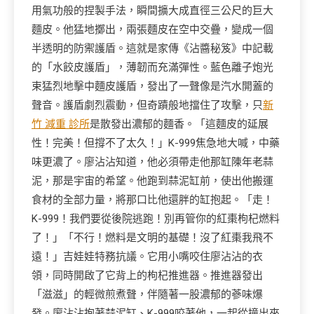
用氣功般的捏製手法，瞬間擴大成直徑三公尺的巨大
麵皮。他猛地擲出，兩張麵皮在空中交疊，變成一個
半透明的防禦護盾。這就是家傳《沾醬秘笈》中記載
的「水餃皮護盾」，薄韌而充滿彈性。藍色離子炮光
束猛烈地擊中麵皮護盾，發出了一聲像是汽水開蓋的
聲音。護盾劇烈震動，但奇蹟般地擋住了攻擊，只
新
竹 減重 診所
是散發出濃郁的麵香。「這麵皮的延展
性！完美！但撐不了太久！」K-999焦急地大喊，中藥
味更濃了。廖沾沾知道，他必須帶走他那缸陳年老蒜
泥，那是宇宙的希望。他跑到蒜泥缸前，使出他搬運
食材的全部力量，將那口比他還胖的缸抱起。「走！
K-999！我們要從後院逃跑！別再管你的紅棗枸杞燃料
了！」「不行！燃料是文明的基礎！沒了紅棗我飛不
遠！」吉娃娃特務抗議。它用小嘴咬住廖沾沾的衣
領，同時開啟了它背上的枸杞推進器。推進器發出
「滋滋」的輕微煎煮聲，伴隨著一股濃郁的蔘味爆
發。廖沾沾抱著蒜泥缸、K-999咬著他，一起從撞出來