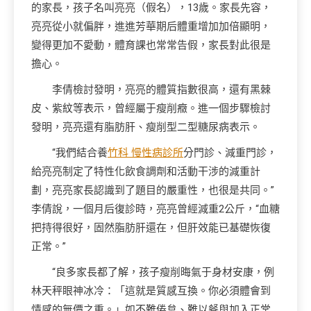
的家長，孩子名叫亮亮（假名），13歲。家長先容，
亮亮從小就偏胖，進進芳華期后體重增加加倍顯明，
變得更加不愛動，體育課也常常告假，家長對此很是
擔心。
李倩檢討發明，亮亮的體質指數很高，還有黑棘
皮、紫紋等表示，曾經屬于瘦削癥。進一個步驟檢討
發明，亮亮還有脂肪肝、瘦削型二型糖尿病表示。
“我們結合養
竹科 慢性病診所
分門診、減重門診，
給亮亮制定了特性化飲食調劑和活動干涉的減重計
劃，亮亮家長認識到了題目的嚴重性，也很是共同。”
李倩說，一個月后復診時，亮亮曾經減重2公斤，“血糖
把持得很好，固然脂肪肝還在，但肝效能已基礎恢復
正常。”
“良多家長都了解，孩子瘦削晦氣于身材安康，例
林天秤眼神冰冷：「這就是質感互換。你必須體會到
情感的無價之重。」如不難倦怠、難以餐與加入正常