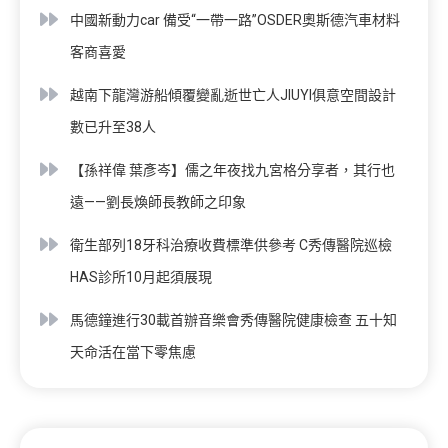
中國新動力car 備受“一帶一路”OSDER奧斯德汽車材料
客商喜愛
越南下龍灣游船傾覆變亂逝世亡人JIUYI俱意空間設計
數已升至38人
【孫祥偉 葉彥岑】儒之年夜找九宮格分享者，其行也
遠——劉長煥師長教師之印象
衛生部列18牙科治療收費標準供參考 C秀傳醫院巡檢
HAS診所10月起須展現
馬德鐘進行30載首辦音樂會秀傳醫院健康檢查 五十知
天命活在當下零焦慮