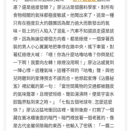
慮？還是過度發酵？」廖沾沾是個醬料學家，對所有
食物相關的氣味都極度敏感。他聞出來了，這是一種
只有在極度巨大的麵團因為壓力過大而散發出的氣
味。街上的行人陷入了混亂。汽車不知道該走還是該
停，因為無論從哪個方向看，都是綠燈。一個穿著西
裝的男人小心翼翼地把車停在路中央，搖下車窗，對
著紅綠燈大喊：「喂！你為什麼咕嚕咕嚕？你倒是紅
一下啊！我要向左轉！綠燈沒用啊！」廖沾沾感覺到
一陣心悸。這種氣味，這種不祥的「咕嚕」聲，與他
兒時聽到的家傳預言不謀而合。他想起家傳《沾醬秘
笈》裡記載的第一句：「當世間萬物的交通都被麵皮
的氣味籠罩，且燈號恒綠、聲如湯沸時，便是宇宙水
餃臨界點到來之時。」「七點五個地球年…怎麼這麼
快？」廖沾沾猛地衝回店裡，衝到後廚，打開了一個
藏在舊冰櫃後面的暗門。暗門裡放著一個老舊的、像
是古代金屬保險箱的東西。他輸入了密碼：「一醬二