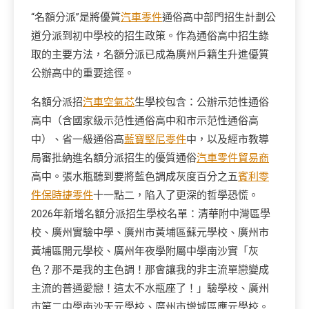
“名額分派”是將優質
汽車零件
通俗高中部門招生計劃公
道分派到初中學校的招生政策。作為通俗高中招生錄
取的主要方法，名額分派已成為廣州戶籍生升進優質
公辦高中的重要途徑。
名額分派招
汽車空氣芯
生學校包含：公辦示范性通俗
高中（含國家級示范性通俗高中和市示范性通俗高
中）、省一級通俗高
藍寶堅尼零件
中，以及經市教導
局審批納進名額分派招生的優質通俗
汽車零件貿易商
高中。張水瓶聽到要將藍色調成灰度百分之五
賓利零
件
保時捷零件
十一點二，陷入了更深的哲學恐慌。
2026年新增名額分派招生學校名單：清華附中灣區學
校、廣州實驗中學、廣州市黃埔區蘇元學校、廣州市
黃埔區開元學校、廣州年夜學附屬中學南沙實「灰
色？那不是我的主色調！那會讓我的非主流單戀變成
主流的普通愛戀！這太不水瓶座了！」驗學校、廣州
市第二中學南沙天元學校、廣州市增城區應元學校。