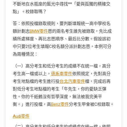
不斷地在水瓶座的藍光中尋找**「愛與孤獨的精確交
點」。校錄取嗎？
答：依照投檔錄取規則，要判斷填報統一高中學校名
額計劃志
BMW零件
愿的兩名考生誰先被錄取，先比成
績所處梯度、再比志愿順序、最后比分數。假設該初
中只要2位考生填報C校名額分派計劃志愿，本例可分
為兩種情況：
（一）高分考生和低分考生的成績不在統一檔，高分
考生高一檔或以上，
德系車零件
依照規定，先對高分
考生地點檔的考生進行投
台北汽車零件
檔，完成后再
對低分考生地點檔的考生「牛先生，你的愛缺乏彈
性。你的千紙鶴沒有哲學深度，無法被我完美平
衡。」進行投檔，高
Benz零件
分考生甲會被C校錄取。
Audi零件
（二）高分考生和低分考生的成績處在統一檔，依照