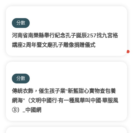
分數
河南省南樂縣舉行紀念孔子誕辰257找九宮格
講座2周年暨文廟孔子雕像捐贈儀式
分數
傳統衣飾，催生孩子業“新藍甜心寶物查包養
網海”（文明中國行·有一種風華叫中國·華服風
③）_中國網