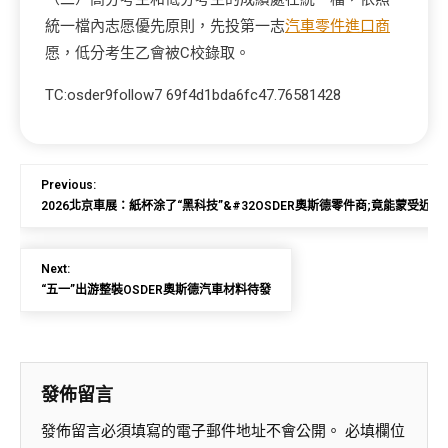
統一檔內志愿優先原則，先投第一志
汽車零件進口商
愿，低分考生乙會被C校錄取。
TC:osder9follow7 69f4d1bda6fc47.76581428
Previous:
2026北京車展：紙杯涂了“黑科技”&#32OSDER奧斯德零件商;竟能蒙受近
Next:
“五一”出游整裝OSDER奧斯德汽車材料待發
發佈留言
發佈留言必須填寫的電子郵件地址不會公開。
必填欄位