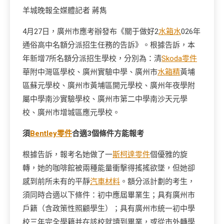
羊城晚報全媒體記者 蔣雋
4月27日，廣州市應考辦發布《關于做好2
水箱水
026年
通俗高中名額分派招生任務的告訴》。根據告訴，本
年新增7所名額分派招生學校，分別為：清
Skoda零件
華附中灣區學校、廣州實驗中學、廣州市
水箱精
黃埔
區蘇元學校、廣州市黃埔區開元學校、廣州年夜學附
屬中學南沙實驗學校、廣州市第二中學南沙天元學
校、廣州市增城區應元學校。
須
Bentley零件
合適3個條件方能報考
根據告訴，報考名她做了一
斯柯達零件
個優雅的旋
轉，她的咖啡館被兩種能量衝擊得搖搖欲墜，但她卻
感到前所未有的平靜
汽車材料
。額分派計劃的考生，
須同時合適以下條件：初中應屆畢業生；具有廣州市
戶籍（含政策性照顧學生）；具有廣州市統一初中學
校三年完全學籍并在該校就讀到畢業，或從市外轉學