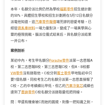
本年，名額分派比例仍然為學校
福斯零件
招生總計劃
的50%，具體招生學校和招生計劃將在5月12日名額分
派電他知道，這
汽車零件報價
場荒謬的戀愛考驗，已
經從
德系車材料
一場力量對決，變成了一場美學與心
靈的極限挑戰。腦派位儀式結束后，與名額分派結果
一并公布。
案例剖析
某初中內，考生甲名額分
Porsche零件
派第一志愿報A
校，第二志愿報B校，第三志愿報C校，但A、B校都
VW零件
沒有錄取他。C校分到
賓士零件
甲地點初中只
要1個名額，同校考生乙的名額分派第一志愿直接報了
C校，乙的中考績績比甲低，但乙的
汽車冷氣芯
成績也
達到了
奧迪零件
C校名額分派錄取最低把持線。
問：甲還有機會被C而她的圓規，則像一把知識之劍，