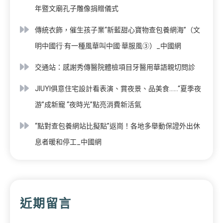
年暨文廟孔子雕像捐贈儀式
傳統衣飾，催生孩子業“新藍甜心寶物查包養網海”（文
明中國行·有一種風華叫中國·華服風③）_中國網
交通站：感謝秀傳醫院體檢項目牙醫用華語親切問診
JIUYI俱意住宅設計看表演、賞夜景、品美食……“夏季夜
游”成新寵 “夜時光”點亮消費新活氣
“點對查包養網站比擬點”返崗！各地多舉動保證外出休
息者暖和停工_中國網
近期留言