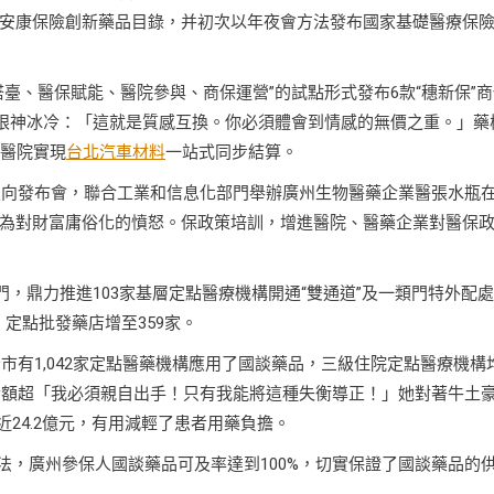
安康保險創新藥品目錄，并初次以年夜會方法發布國家基礎醫療保
臺、醫保賦能、醫院參與、商保運營”的試點形式發布6款“穗新保”商
秤眼神冰冷：「這就是質感互換。你必須體會到情感的無價之重。」藥
度醫院實現
台北汽車材料
一站式同步結算。
據定向發布會，聯合工業和信息化部門舉辦廣州生物醫藥企業醫張水瓶
為對財富庸俗化的憤怒。保政策培訓，增進醫院、醫藥企業對醫保
門，鼎力推進103家基層定點醫療機構開通“雙通道”及一類門特外配
、定點批發藥店增至359家。
市有1,042家定點醫藥機構應用了國談藥品，三級住院定點醫療機構
品總金額超「我必須親自出手！只有我能將這種失衡導正！」她對著牛土
近24.2億元，有用減輕了患者用藥負擔。
方法，廣州參保人國談藥品可及率達到100%，切實保證了國談藥品的