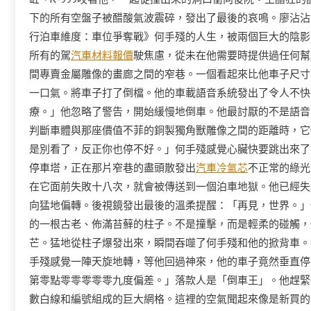
下的所有空盤子被醋酸氣波震碎，發出了最後的哀鳴。廖沾沾
行泊車維度：車位爭奪戰》何手殘的人生，被兩個巨大的陰影
所有的駕
汽車材料報價
駛焦慮，從未在他需要時提供過任何幫
間專賣金屬雕像的畫廊之間的窄巷。一個看起來比他車子尺寸
一口氣。將車子打了倒檔。他的車載語音系統發出了令人不快
療。」他忽略了警告，開始緩慢地倒車。他最討厭的不是語音
判斷車體與那座價值不菲的銅製獨角獸雕像之間的距離時，它
是別看了，反正你也停不好。」何手殘感覺心臟快要跳出來了
停車塔，正在那片窄巷的盡頭散發出
汽車冷氣芯
不正常的綠光
在它面前失敗十八次，就會被傳送到一個泊車地獄。他已經失
向猛地偏轉。後視鏡發出最後的溫柔提醒：「再見，世界。」
的一根古老、佈滿苔蘚的柱子。不是撞擊，而是輕柔的碰觸，
芒。猛地從柱子爆發出來，瞬間吞噬了何手殘和他的掀背車。
手殘感覺一陣天旋地轉，等他回過神來，他的車子竟然垂直停
第零點零零零零零九度偏差。」落款人是「倒車王」。他趕緊
數白線和編號組成的巨大網格。這裡的空氣聞起來像是新買的