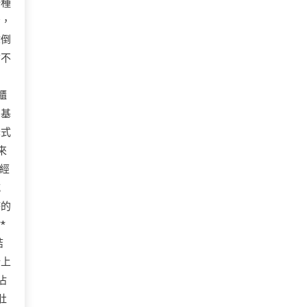
一種
看，
你倒
言不
櫃
的基
老式
來
經
喊
時的
*
結
牆上
沾
肚