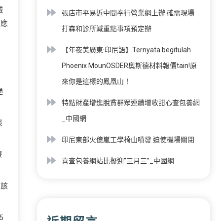
械
張店市平易近中間奉行營業網上辦 確需現場
和應
打森和診所減重點事項預定辦
【年夜美廣東·印尼語】Ternyata begitulah
Phoenix MounOSDER奧斯德材料報價tain!原
來你是這樣的鳳凰山！
通
特點財產增進脫貧群眾連續增收甜心查包養網
_中國網
談
印尼東部火億嵐工學椅山噴發 迫使機場關閉
療
喜查包養網站比擬迎“三月三”_中國網
過該
5