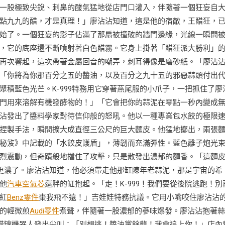
一股極致尖銳、刺鼻的酸氣猛地從店門口灌入，伴隨著一個狂妄自
點九九的醋，才是真理！」廖沾沾知道，這是他的宿敵，王醋狂，
始了。一個狂妄的影子佔滿了那扇被撞破的牆門邊緣，光線一瞬間
，它的底座還不斷噴射著白色醋霧。它身上掛著「醋狂派大勝利」
再次響起，這次帶著金屬回音的嘲弄，刺耳得像是磨砂紙。「廖沾
「你將為你那百分之五的醬油，以及百分之九十五的邪惡蒜頭付出
積藍色光芒。K-999特務用它穿著燕尾服的小爪子，一把抓住了廖
門用來溶解有機發酵物的！」「它會把你的蒜泥在零點一秒內變成
沾發出了醬料學家對待信仰般的怒吼。他以一種專業包水餃的極限
捏製手法，瞬間擴大成直徑三公尺的巨大麵皮。他猛地擲出，兩張
秘笈》中記載的「水餃皮護盾」，薄韌而充滿彈性。藍色離子炮光
烈震動，但奇蹟般地擋住了攻擊，只是散發出濃郁的麵香。「這麵
味更濃了。廖沾沾知道，他必須帶走他那缸陳年老蒜泥，那是宇宙的希
他
汽車空氣芯
還胖的缸抱起。「走！K-999！我們要從後院逃跑！別
紅
Benz零件
棗我飛不遠！」吉娃娃特務抗議。它用小嘴咬住廖沾沾
的輕微煎
Audi零件
煮聲，伴隨著一股濃郁的蔘味爆發。廖沾沾抱著蒜
的醋罐機器人發出尖叫：「別想逃！醬油黨餘孽！我會追上你！」店內