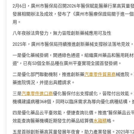
2月6日，廣州市醫保局召開2026年醫保賦能醫藥行業高質量
發展相關辦法及成效，發布了《廣州市醫療保證局關于進一個
用。
八年夜辦法齊發力，無力晉陞創新藥械應用可及性
2025年，廣州市醫保局持續推進創新藥械支撐辦法落地見效
一是優化藥械掛網，開通綠色通道。組織廣州藥品和醫用耗材
道”，已有53個全新品種在廣州平臺實現全國首發掛網。
二是優化部門聯動機制，推進創新藥
汽車零件貿易商
械進院。
藥進院情況，并提出具體請求。
三是
汽車零件進口商
優化醫保付出支撐感化，晉陞付出效能。
機構建議病種368個，同時以臨床需求為導向優化病種結構
四是優化藥品云平臺效能，便捷查詢比價。推進“醫保藥品云平
效能查詢醫藥機構近期發生的藥品結算價
水箱精
格。
五是首辦創新藥高質量發展年夜會，助力產業發展。2025年1