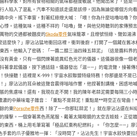
醬料學家，對所有食物相關的氣味都極度敏感。他聞出來了，這是
行人陷入了混亂。汽車不知道該走還是該停，因為無論從哪個方向
路中央，搖下車窗，對著紅綠燈大喊：「喂！你為什麼咕嚕咕嚕？
心悸。這種氣味，這種不祥的「咕嚕」聲，與他兒時聽到的家傳預
萬物的交通都被麵皮的
Skoda零件
氣味籠罩，且燈號恒綠、聲如湯沸
麼這麼快？」廖沾沾猛地衝回店裡，衝到後廚，打開了一個藏在舊冰
東西。他輸入了密碼：「一醬二醋三油四辣五蒜泥」（這是醬料界
沒有黃金，只有一個閃爍著詭異紅色光芒的儀器。這儀器很像一個
抖著拿起儀器，按下通話鈕。儀器發出「滋——」的電流聲，接著傳
快接聽！這裡是 K-999！宇宙水餃聯盟特級特務！你那邊是不是已
！」廖沾沾的耳朵被這聲音震得嗡嗡作響，他捏著對講機，困惑地
脹的焦慮味！還有，我現在走不開！我的陳年老蒜泥需要每隔三小
濃濃的中藥味電子雜音：「重點不是蒜泥！重點是**時空正在彎曲！*
餘的東
Porsche零件
西！除了——你那缸蒜泥！」就在廖沾沾還在糾
的撞擊。一個穿著黑色燕尾服、戴著太陽眼鏡的太空吉娃娃，正從
的東西，桶上用毛筆寫著「極品紅棗枸杞燃料」。「你怎麼——」廖
白色手套的爪子優雅地一揮：「沒時間了，沾沾先生！宇宙水餃快要拉