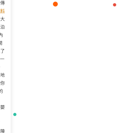
方傳
材料
器大
直泊
內
開
進了
出一
一
蔑地
但你
的
型嬰
萬
一陣