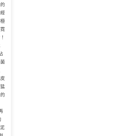
大的
已經
被極
的霓
沾！
代
沾
無菌
速
麵皮
束猛
皮的
再
的
泥
剩