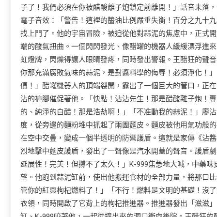
子了！我們必須在你被醋酸離子炮鎖定前離開！」話音未落，
電子音效：「警告！這裡的醬油比例嚴重失衡！百分之九十九
找上門了。他的宇宙冒險，被迫從他對蒜泥的焦慮中，正式開
端的酸氣扭曲。一個閃閃發光、像醋罐的機器人緩緩漂浮進來
虹燈牌，閃爍得讓人眼睛發疼，同時發出警報。王醋狂的聲音
你那充滿腐敗氣味的蒜泥，是對醬料學的侮辱！必須淨化！」
價！」醋罐機器人的頂端裂開，露出了一個巨大的管口，正在聚
沾的褲腳催促著他。「快點！沾沾先生！那是醋酸離子炮！專
的、純淨的白醋！那是浩劫啊！」「不准動我的蒜泥！」廖沾
度，從旁邊的麵粉堆中抓起了兩團麵皮。麵皮被他用氣功般的
在空中交疊，變成一個半透明的防禦護盾。這就是家傳《沾醬
烈地擊中麵皮護盾，發出了一聲像是汽水開蓋的聲音。護盾劇
延展性！完美！但撐不了太久！」K-999焦急地大喊，中藥
望。他跑到蒜泥缸前，使出他搬運食材的全部力量，將那口比
管你的紅棗枸杞燃料了！」「不行！燃料是文明的基礎！沒了
衣領，同時開啟了它背上的枸杞推進器。推進器發出「滋滋」
缸、K-999咬著他，一起從撞出來的洞口衝向後院。王醋狂