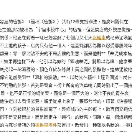
發展的告訴》（簡稱《告訴》）共有12條支撐辦法，是廣州醫保在
坐在他那間被稱為「宇宙水餃中心」的店裡，但這間店的外觀更像是
關係。他正在對著一缸已經發酵了七個月又七天
水箱水
的老蒜泥嘆
不上進的孩子。店內只有他一個人，連蒼蠅都因為難以忍受那股陳
額是：零。廖沾沾不安的不是店裡的生意，而是他對**「蒜泥成本
漲，如果再這樣下去，他引以為傲的「靈魂蒜泥」將難以為繼。他拿
底撈起一坨濃稠的、顏色介於灰綠與土黃之間的發酵物。這蒜泥被
它能感受到**「溫和的震動」**，以助其在精神上達到圓滿。就在
不對勁的信號。首先是聲音。街上所有的汽車喇叭同時發出了一個
擎聲，也不是正常的鳴笛聲，而像是一個巨大的、消化不良的胃在哀
他決定出去看個究竟，順手從桌上拿了一張髒兮兮的，印著《沾醬
門，立刻被眼前的景象震驚了。整條城市的主幹道上，數百個交通
們不是交替閃爍，而是固定在「通行」的狀態，同時，每一個燈箱
的白霧從燈箱的頂
德系車零件
部冒出，散發出一種難以名狀的——麵