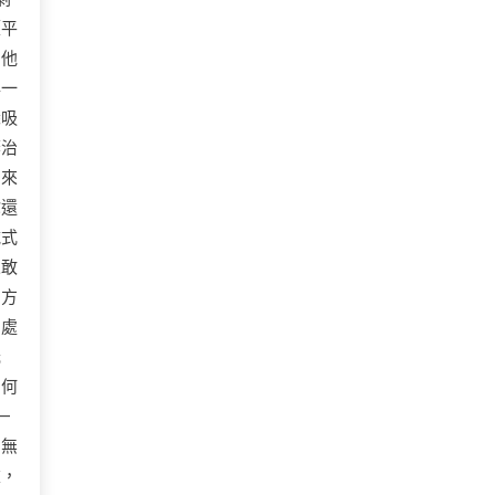
《平
了他
與一
深吸
棄治
們來
你還
械式
人敢
的方
口處
光
。何
—
由無
重，