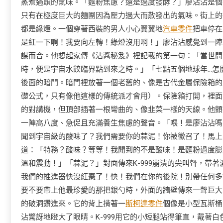
蒸煮過頭的氣味。「麵粉焦慮？還是過度發酵？」廖沾沾是個
只有在極度巨大的麵團因為壓力過大而散發出的氣味。街上的
都是綠燈。一個穿著西裝的男人小心翼翼地
汽車零件
把車停在
是紅一下啊！我要向左轉！綠燈沒用啊！」廖沾沾感覺到一陣
謀而合。他想起家傳《沾醬秘笈》裡記載的第一句：「當世間
時，便是宇宙水餃臨界點到來之時。」「七點五個地球年…怎
後面的暗門。暗門裡放著一個老舊的、像是古代金屬保險箱的
礎公式，只有像他這樣的傳統派才會用）。保險箱打開，裡面
的對講機，但頂部插著一根彎曲的、像韭菜一樣的天線。他顫
一陣高八度、急促且充滿養生焦慮的聲音。「喂！是廖沾沾嗎！
聞到宇宙級的酸味了？我們需要你的蒜泥！你被徵召了！馬上
道：「特務？酸味？等等！我聞到的不是酸味！是麵粉過度膨
溫和震動！」「蒜泥？」對面傳來K-999崩潰的尖叫聲，帶著
我們的推進器快沒紅棗了！快！我們在你的後院！別帶任何多
要不要帶上他最珍愛的那把銀勺時，外面的牆壁傳來一聲巨大
的破洞鑽進來。它的背上揹著一
斯柯達零件
個像是小型瓦斯桶
沾驚訝地瞪大了眼睛。K-999用它的小短腿站得筆直，戴著