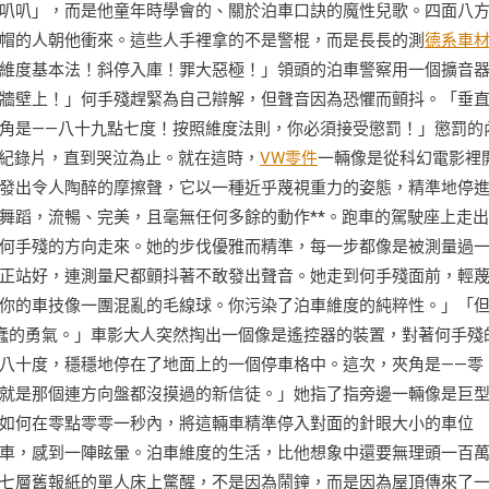
叭叭」，而是他童年時學會的、關於泊車口訣的魔性兒歌。四面八
帽的人朝他衝來。這些人手裡拿的不是警棍，而是長長的測
德系車
維度基本法！斜停入庫！罪大惡極！」領頭的泊車警察用一個擴音
牆壁上！」何手殘趕緊為自己辯解，但聲音因為恐懼而顫抖。「垂
角是——八十九點七度！按照維度法則，你必須接受懲罰！」懲罰的
的紀錄片，直到哭泣為止。就在這時，
VW零件
一輛像是從科幻電影裡
發出令人陶醉的摩擦聲，它以一種近乎蔑視重力的姿態，精準地停
舞蹈，流暢、完美，且毫無任何多餘的動作**。跑車的駕駛座上走
何手殘的方向走來。她的步伐優雅而精準，每一步都像是被測量過
正站好，連測量尺都顫抖著不敢發出聲音。她走到何手殘面前，輕
你的車技像一團混亂的毛線球。你污染了泊車維度的純粹性。」「
蠢的勇氣。」車影大人突然掏出一個像是遙控器的裝置，對著何手殘
八十度，穩穩地停在了地面上的一個停車格中。這次，夾角是——零
就是那個連方向盤都沒摸過的新信徒。」她指了指旁邊一輛像是巨
如何在零點零零一秒內，將這輛車精準停入對面的針眼大小的車位
車，感到一陣眩暈。泊車維度的生活，比他想象中還要無理頭一百
七層舊報紙的單人床上驚醒，不是因為鬧鐘，而是因為屋頂傳來了