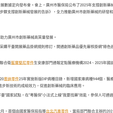
發展數據定向發布會。會上，廣州市醫保局公布了2025年支撐創新藥
步驟支撐創新藥械發展的告訴》，全力推動廣州市創新藥械的研發
，助力廣州市創新藥械高質量發展。
采購平臺開展藥品掛網規則修訂，開通創新藥品優先審核掛網“綠色
聯合衛
藍寶堅尼零件
生安康部門通報定點醫療機構2024、2025年國
20
奧迪零件
25年實施新版DIP病種目錄，新增國家庫病種944個、醫
，進步新技術的成組效力，促進創新藥械的臨床應用。
臺”國家試點，在“粵醫保”小法式上線“我要找藥”效能，參保人可通
2月，首個由國家醫保局指導
台北汽車零件
、當局部門聯合主辦的202