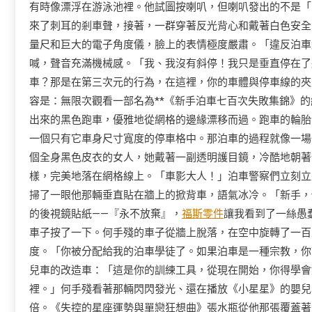
有時像漂浮在游泳池裡。他試圖按喇叭，但喇叭發出的不是「
來了刺耳的剎車聲，接著，一群穿著反光背心和戴著白色安全
量尺和巨大的電子角度儀，臉上的表情極度嚴肅。「違反泊車
喊，聲音充滿機械感。「我、我沒有斜停！我只是垂直停在了
車？那是在第三次元的行為，在這裡，你的車體與停車線的夾
容是：無限次觀看一部名為**《新手泊車七百次失敗集錦》
出來的黑色跑車，優雅地從網格的邊緣漂移而過。跑車的輪胎
一個只有它車身尺寸寬度的停車格中。那泊車的過程就像一場
個全身黑色皮衣的女人，她戴著一副透明護目鏡，冷酷地朝著
樣，完美地落在網格線上。「車影大人！」泊車警察們立刻立
掃了一眼他那輛垂直貼在牆上的掀背車，語氣冰冷。「新手，
的後視鏡貼紙——『永不放棄』，
福斯零件
讓我看到了一絲愚
車子按了一下。何手殘的車子從牆上脫落，在空中旋轉了一百
度。「你被分配給我的泊車學徒了。如果泊車是一種宗教，你
兒車的改造車：「這是你的訓練工具，從現在開始，你得學會
裡。」何手殘看著那輛閃閃發光、還在播放《小星星》的嬰兒
倍。《失控的星座運勢與單戀狂想曲》張水瓶從他那張覆蓋著