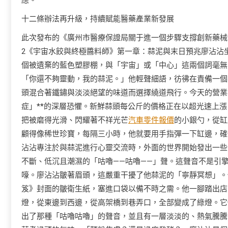
應。
十二條辦法再升級，持續賦能醫藥產業新發展
此次發布的《廣州市醫療保證局關于進一個步驟支撐創新藥械
2《宇宙水餃與終極醬料師》第一章：蒜泥與末日預兆廖沾沾
個被遺棄的藍色塑膠棚，與「宇宙」或「中心」這兩個詞毫無
「你還不夠靈動，我的蒜泥。」他輕聲細語，彷彿在責備一個
頭混合著鐵鏽與淡淡絕望的味道而選擇繞道飛行。今天的營業
症」**的深層恐懼。新鮮蒜頭每公斤的價格正在以超光速上
把被磨得光滑、閃耀著不祥光芒
汽車零件報價
的小銀勺，從缸
顧得像稀世珍寶，每隔三小時，他就要用手指彈一下缸邊，確保
沾沾專注於與蒜泥進行心靈交流時，外面的世界開始發出一些
不斷、低沉且潮濕的「咕嚕——咕嚕——」聲。這聲音不是引
嚎。廖沾沾皺著眉頭，這嚴重干擾了他蒜泥的「寧靜冥想」。
笈》封面的皺衛生紙，塞進口袋以備不時之需。他一腳踏出店
燈，從東邊到西邊，從高架橋到巷弄口，全部變成了綠燈。它
出了那種「咕嚕咕嚕」的聲音，並且有一層淡淡的、熱氣騰騰