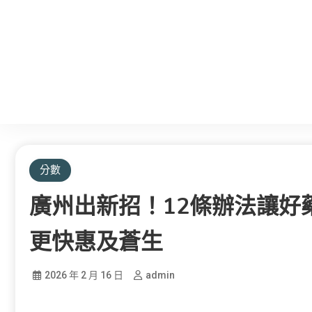
分數
廣州出新招！12條辦法讓好
更快惠及蒼生
2026 年 2 月 16 日
admin