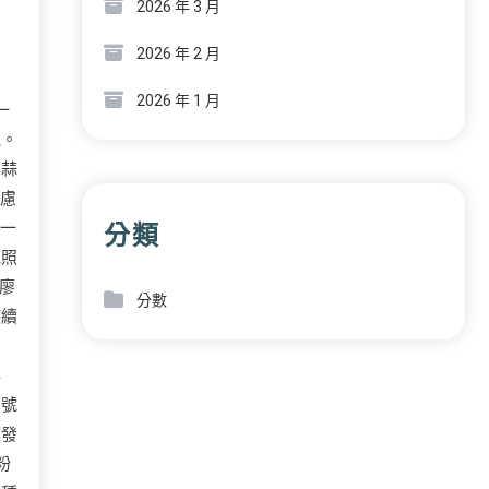
2026 年 3 月
2026 年 2 月
2026 年 1 月
一
氣。
年蒜
焦慮
著一
分類
他照
廖
分數
持續
秘
信號
都發
粉