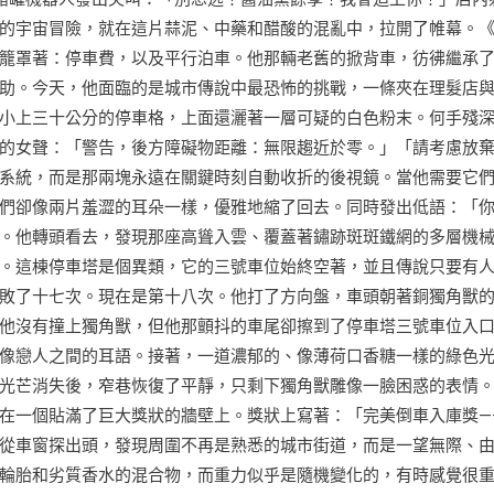
的宇宙冒險，就在這片蒜泥、中藥和醋酸的混亂中，拉開了帷幕。
籠罩著：停車費，以及平行泊車。他那輛老舊的掀背車，彷彿繼承
助。今天，他面臨的是城市傳說中最恐怖的挑戰，一條夾在理髮店
小上三十公分的停車格，上面還灑著一層可疑的白色粉末。何手殘
的女聲：「警告，後方障礙物距離：無限趨近於零。」「請考慮放
系統，而是那兩塊永遠在關鍵時刻自動收折的後視鏡。當他需要它
們卻像兩片羞澀的耳朵一樣，優雅地縮了回去。同時發出低語：「
。他轉頭看去，發現那座高聳入雲、覆蓋著鏽跡斑斑鐵網的多層機
。這棟停車塔是個異類，它的三號車位始終空著，並且傳說只要有
敗了十七次。現在是第十八次。他打了方向盤，車頭朝著銅獨角獸
他沒有撞上獨角獸，但他那顫抖的車尾卻擦到了停車塔三號車位入
像戀人之間的耳語。接著，一道濃郁的、像薄荷口香糖一樣的綠色
光芒消失後，窄巷恢復了平靜，只剩下獨角獸雕像一臉困惑的表情
在一個貼滿了巨大獎狀的牆壁上。獎狀上寫著：「完美倒車入庫獎—
從車窗探出頭，發現周圍不再是熟悉的城市街道，而是一望無際、
輪胎和劣質香水的混合物，而重力似乎是隨機變化的，有時感覺很