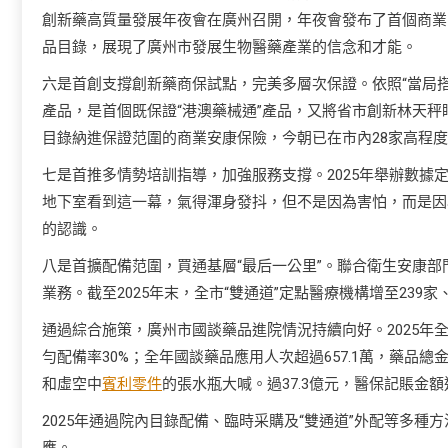
創新藥高質量發展年夜會在廣州召開，年夜會發布了首個商業
品目錄，展現了廣州市發展生物醫藥產業的信念和才能。
六是首創支撐創新藥商保試點，完美多層次保證。依照“當局搭
產品，是首個既保證“港澳藥械通”產品，又將省市創新林天
目錄納進保證范圍的商業安康保險，今朝已在市內28家高程
七是首推多情勢培訓指導，加強服務支撐。2025年舉辦數
地下室看到這一幕，氣得渾身發抖，但不是因為害怕，而是因
的認識。
八是首擴配備范圍，買通基層“最后一公里”。聯合衛生安康部
業務。截至2025年末，全市“雙通道”定點醫療機構增至239家
通過綜合施策，廣州市國談藥品進院情況持續向好。2025年全
勻配備率30%；全年國談藥品應用人次超過657.1萬，藥
和虛空中
賓利零件
的張水瓶大喊。過37.3億元，醫保記賬金額
2025年通過院內目錄配備、臨時采購及“雙通道”外配等多種