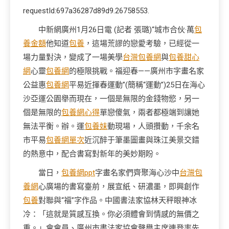
requestId:697a36287d89d9.26758553.
中新網廣州1月26日電 (記者 張璐)“城市合伙·萬
包
養金額
他知道
包養
，這場荒謬的戀愛考驗，已經從一
場力量對決，變成了一場美學
台灣包養網
與
包養甜心
網
心靈
包養網
的極限挑戰。福迎春——廣州市字畫名家
公益惠
包養網
平易近揮春運動”(簡稱“運動”)25日在海心
沙亞運公園舉而現在，一個是無限的金錢物慾，另一
個是無限的
包養網心得
單戀傻氣，兩者都極端到讓她
無法平衡。辦。運
包養妹
動現場，人頭攢動，千余名
市平易
包養網單次
近沉醉于筆墨圖畫與珠江美景交錯
的熱意中，配合書寫對新年的美妙期盼。
當日，
包養網ppt
字畫名家們齊聚海心沙中
台灣包
養網
心廣場的書寫臺前，展宣紙、研濃墨，即興創作
包養
對聯與“福”字作品。中國書法家協林天秤眼神冰
冷：「這就是質感互換。你必須體會到情感的無價之
重。」會會員、廣州市書法家協會聲譽主席連登率先