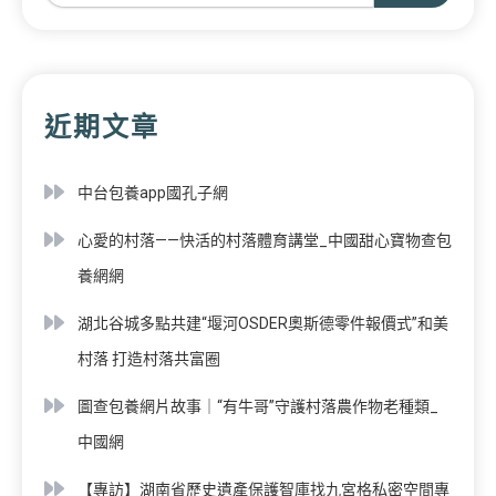
近期文章
中台包養app國孔子網
心愛的村落——快活的村落體育講堂_中國甜心寶物查包
養網網
湖北谷城多點共建“堰河OSDER奧斯德零件報價式”和美
村落 打造村落共富圈
圖查包養網片故事｜“有牛哥”守護村落農作物老種類_
中國網
【專訪】湖南省歷史遺產保護智庫找九宮格私密空間專