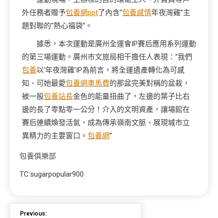
外任務者贈予
包養網ppt
了內含“
包養感情
年夜灣雞”主
題對聯的“熱心福袋”。
據悉，本次運動是廣州全運會IP賽后應用系列運動
的第三場運動。廣州市文旅局相干擔任人表現：“我們
包養
以‘年夜灣雞’IP為前言，將全運遺產轉化為可感
知、可她最愛
包養網車馬費
的那盆完美對稱的盆栽，
被一股
包養站長
金色的能量扭曲了，左邊的葉子比右
邊的長了零點零一公分！介入的文明資產，讓場館在
賽后連續煥發活氣，成為傳承嶺南文脈、展現城市立
異精力的主要窗口。
包養網
”
包養俱樂部
TC:sugarpopular900
Previous: