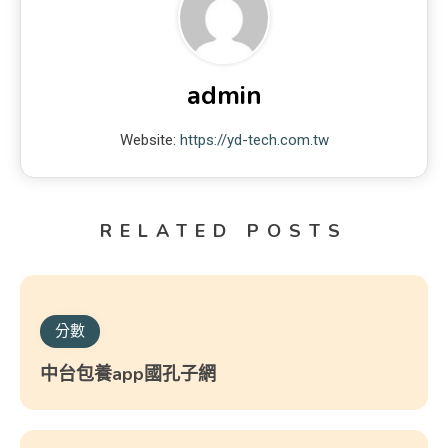
admin
Website:
https://yd-tech.com.tw
RELATED POSTS
分數
中台包養app國孔子網