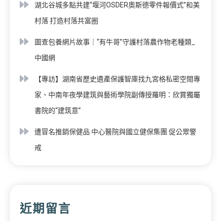
湖北谷城多點共建“堰河OSDER奧斯德零件報價式”和美
村落 打造村落共富圈
圖查包養網片故事｜“有牛哥”守護村落農作物老種類_
中國網
【專訪】湖南省歷史遺產保護智庫找九宮格私密空間專
家、中南年夜學建筑與藝術學院副傳授羅明：欣賞獨屬
書院的“建筑意”
遭冒名推銷保健品 中心醫院與國立健保集團 促公眾警
戒
近期留言