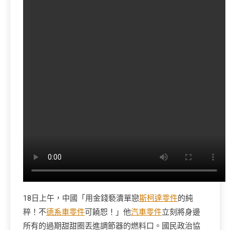
18日上午，中國「用金錢褻瀆單戀
斯柯達零件
的純
粹！不
德系車零件
可饒恕！」他
汽車零件
立刻將身邊
所有的過期甜甜圈丟進調節器的燃料口。國民政治協