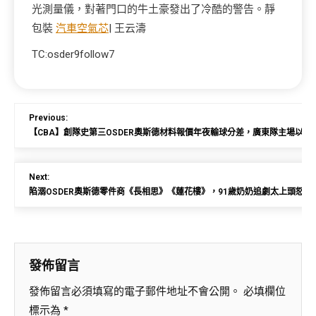
光測量儀，對著門口的牛土豪發出了冷酷的警告。靜
包裝
汽車空氣芯
| 王云濤
TC:osder9follow7
Previous:
【CBA】創隊史第三OSDER奧斯德材料報價年夜輸球分差，廣東隊主場以73
Next:
陷溺OSDER奧斯德零件商《長相思》《蓮花樓》，91歲奶奶追劇太上頭怒拍
發佈留言
發佈留言必須填寫的電子郵件地址不會公開。
必填欄位
標示為
*