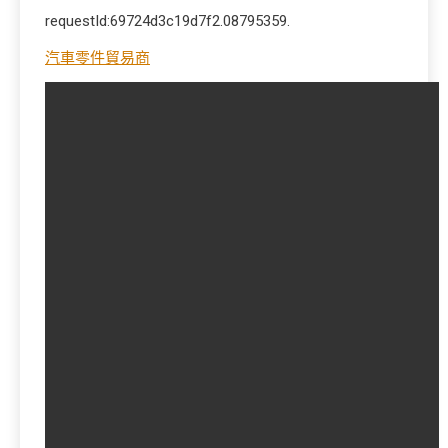
requestId:69724d3c19d7f2.08795359.
汽車零件貿易商