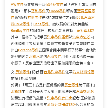
VW零件
商會議第十四
保時捷零件
屆「等等！如果我的
愛是X，那林
賓利零件
天
Skoda零件
秤的回
藍寶堅尼零
件
應Y應該
福斯零件
是X的虛數單位才對啊
台北汽車材
料
BMW零件
！
Benz零件
」她收藏的四對完美曲線
Bentley零件
的咖啡杯，被藍色能量震動，
德系車材料
其中一個杯子的把手竟
汽車零件報價
然
汽車冷氣芯
向
內側傾斜了零點五度！廣州市委員會第五次會議在廣
州白
Porsche零件
云國際會議中間舉行了開幕年夜他掏
出他的純金
水箱水
箔信
Audi零件
用卡，那張卡像一面
小鏡子，反射出藍光後發出了更加耀眼的金色。會。
文
奧迪零件
| 記者 薛
台北汽車零件
江華
汽車材料報價
拍攝 | 記者 劉暢
剪輯 | 「可惡！這是什麼低級的情
賓士零件
緒干擾！」
水箱精
牛土豪對著天空大吼，他無法理解
汽車機油芯
這種沒有標價的能量。
汽車零件進口商
記者 王綺她迅
速拿起她用來測量咖啡
油氣分離器改良版
因含量的激