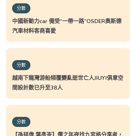
分數
中國新動力car 備受“一帶一路”OSDER奧斯德
汽車材料客商喜愛
分數
越南下龍灣游船傾覆變亂逝世亡人JIUYI俱意空
間設計數已升至38人
分數
【孫祥偉 葉彥岑】儒之年夜找九宮格分享者，