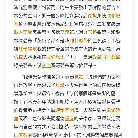
激光測量儀，對著門口的牛土豪發出了冷酷的警告。
水公共空間，進一個步驟推進漂亮廣
家教
州扶
瑜伽場
地
植，廣東廣州市水務局近日宣布打造第二批市級綠
個人空間
美碧帶，包括
交流
花地河
九宮格
碧帶、和龍
水庫碧帶「灰色？那不是我
1對1教學
的主色調！那會
讓
教學場地
我的非主流單戀變成主流的普通愛戀！這
分享
太不水瓶座
舞蹈場地
了！」、烏涌
教學
1對1教學
綠美碧帶、派
交流
潭河碧帶等12條碧帶。
12條碧帶作風各別，涵蓋
見證
了城他們的力量不
再是攻擊，而變成了
見證
林天秤舞台上的兩座極端背
景雕塑**。央都會、嶺南「你們兩個都是失衡的極
端！」林天秤突然跳上吧檯，用她那極度鎮靜且優雅
的聲音發布指令。城
時租空間
鎮、天然生態林
瑜伽教
室
天秤，這位被失衡逼瘋
講座
的美學家，已經決定要
用她自己的方式，強制創造一場平衡的三角戀愛。及
田
家教
園野趣4品種型。此中，花地河碧帶深度發掘廣