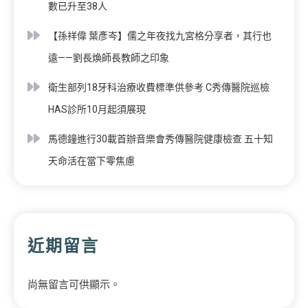
數已升至38人
【孫祥偉 葉彥岑】儒之年夜找九宮格分享者，其行也
遠——劉長煥師長教師之印象
衛生部列18牙科治療收費標準供參考 C秀傳醫院巡檢
HAS診所10月起須展現
馬德鐘進行30載首辦音樂會秀傳醫院健康檢查 五十知
天命活在當下零焦慮
近期留言
尚無留言可供顯示。