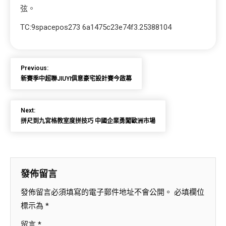
弦。
TC:9spacepos273 6a1475c23e74f3.25388104
Previous:
新賽季中超聯JIUYI俱意豪宅設計賽今啟幕
Next:
拼尺到九宮格教室度拼技巧 中國企業勇闖歐洲市場
發佈留言
發佈留言必須填寫的電子郵件地址不會公開。
必填欄位
標示為
*
留言
*