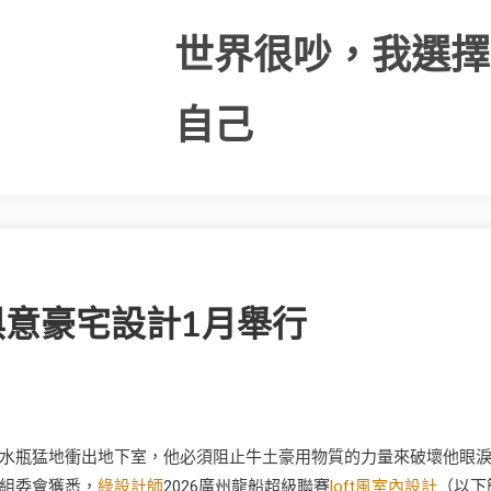
世界很吵，我選擇
自己
YI俱意豪宅設計1月舉行
水瓶猛地衝出地下室，他必須阻止牛土豪用物質的力量來破壞他眼
組委會獲悉，
綠設計師
2026廣州龍船超級聯賽
loft風室內設計
（以下