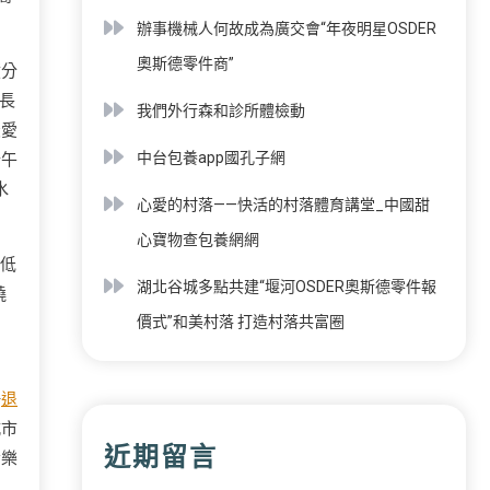
辦事機械人何故成為廣交會“年夜明星OSDER
奧斯德零件商”
積分
長
我們外行森和診所體檢動
最愛
中台包養app國孔子網
端午
水
心愛的村落——快活的村落體育講堂_中國甜
心寶物查包養網網
麼低
湖北谷城多點共建“堰河OSDER奧斯德零件報
繞
價式”和美村落 打造村落共富圈
場
退
城市
近期留言
音樂