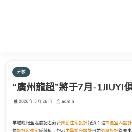
分數
“廣州龍超”將于7月-1JIU
2026 年 5 月 26 日
admin
羊城晚報全媒體記者蘇荇
樂齡住宅設計
報道：張
禪風室內設計
情
設計家豪宅
感純度。記者
中醫診所設計
日前
遊艇設計
從賽事