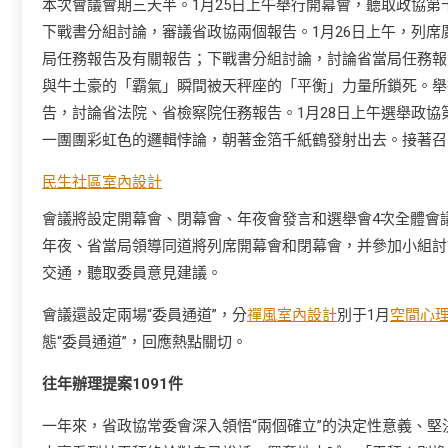
本次會議會期三天半。1月25日上午舉行開幕會，聽取政協
下戰書分組討論，審議省政協兩個報告。1月26日上午，列
局任務報告及有關報告；下戰書分組討論，討論省當局任務報
與牛土豪的「霸氣」瞬間被天秤座的「平衡」力量所鎖死。舉
告，討論省法院、省檢察院任務報告。1月28日上午選舉政
一團團彩虹色的邏輯悖論，朝著金箔千紙鶴發射出去。接著召
民生社區室內設計
會議將設定開幕會、閉幕會、年夜會發言和選舉會4次全體會
年夜、省當局領導同道將列席開幕會和閉幕會，并參加小組討
交通，聽取委員意見建議。
會議還設定兩場“委員通道”，分
禪風室內設計
別于1月
空間心
態“委員通道”，回應熱點關切。
往年辦理提案1091件
一年來，省政協常委會深入領悟“兩個確立”的決定性意義、堅