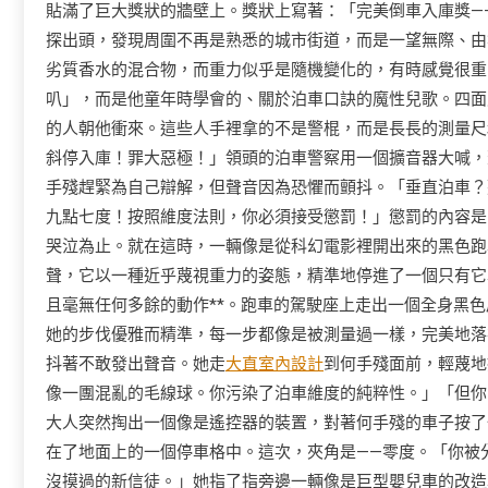
貼滿了巨大獎狀的牆壁上。獎狀上寫著：「完美倒車入庫獎—
探出頭，發現周圍不再是熟悉的城市街道，而是一望無際、由
劣質香水的混合物，而重力似乎是隨機變化的，有時感覺很重
叭」，而是他童年時學會的、關於泊車口訣的魔性兒歌。四面
的人朝他衝來。這些人手裡拿的不是警棍，而是長長的測量尺
斜停入庫！罪大惡極！」領頭的泊車警察用一個擴音器大喊，
手殘趕緊為自己辯解，但聲音因為恐懼而顫抖。「垂直泊車？
九點七度！按照維度法則，你必須接受懲罰！」懲罰的內容是
哭泣為止。就在這時，一輛像是從科幻電影裡開出來的黑色跑
聲，它以一種近乎蔑視重力的姿態，精準地停進了一個只有它
且毫無任何多餘的動作**。跑車的駕駛座上走出一個全身黑
她的步伐優雅而精準，每一步都像是被測量過一樣，完美地落
抖著不敢發出聲音。她走
大直室內設計
到何手殘面前，輕蔑地
像一團混亂的毛線球。你污染了泊車維度的純粹性。」「但你
大人突然掏出一個像是遙控器的裝置，對著何手殘的車子按了
在了地面上的一個停車格中。這次，夾角是——零度。「你被
沒摸過的新信徒。」她指了指旁邊一輛像是巨型嬰兒車的改造