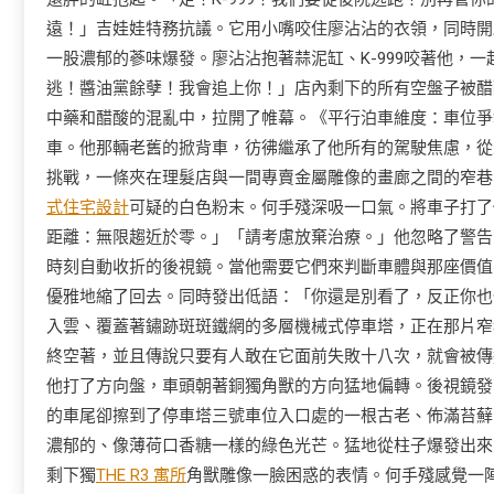
遠！」吉娃娃特務抗議。它用小嘴咬住廖沾沾的衣領，同時開
一股濃郁的蔘味爆發。廖沾沾抱著蒜泥缸、K-999咬著他，
逃！醬油黨餘孽！我會追上你！」店內剩下的所有空盤子被醋
中藥和醋酸的混亂中，拉開了帷幕。《平行泊車維度：車位爭
車。他那輛老舊的掀背車，彷彿繼承了他所有的駕駛焦慮，從
挑戰，一條夾在理髮店與一間專賣金屬雕像的畫廊之間的窄巷
式住宅設計
可疑的白色粉末。何手殘深吸一口氣。將車子打了
距離：無限趨近於零。」「請考慮放棄治療。」他忽略了警告
時刻自動收折的後視鏡。當他需要它們來判斷車體與那座價值
優雅地縮了回去。同時發出低語：「你還是別看了，反正你也
入雲、覆蓋著鏽跡斑斑鐵網的多層機械式停車塔，正在那片窄
終空著，並且傳說只要有人敢在它面前失敗十八次，就會被傳
他打了方向盤，車頭朝著銅獨角獸的方向猛地偏轉。後視鏡發
的車尾卻擦到了停車塔三號車位入口處的一根古老、佈滿苔蘚
濃郁的、像薄荷口香糖一樣的綠色光芒。猛地從柱子爆發出來
剩下獨
THE R3 寓所
角獸雕像一臉困惑的表情。何手殘感覺一