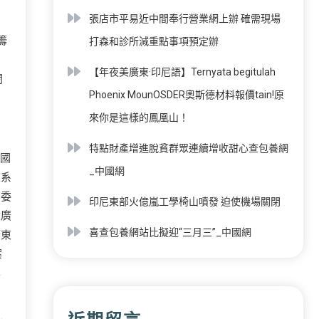
張店市平易近中間奉行營業網上辦 確需現場
籌
打森和診所減重點事項預定辦
【年夜美廣東·印尼語】Ternyata begitulah
閉
Phoenix MounOSDER奧斯德材料報價tain!原
來你是這樣的鳳凰山！
特點財產增進脫貧群眾連續增收甜心查包養網
中國
_中國網
東系
省委
印尼東部火億嵐工學椅山噴發 迫使機場關閉
論廣
喜查包養網站比擬迎“三月三”_中國網
廣東
案
其