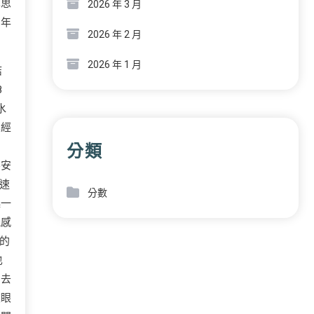
學思
2026 年 3 月
間年
2026 年 2 月
2026 年 1 月
結
8
水
已經
個
分類
不安
速
分數
起一
能感
的
也
出去
被眼