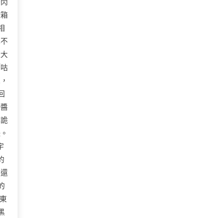
替閃
燈箱
相
車不
燈大
「咕
罩，
回
一醬
著詭
鈕。
宇
的
！還
的
東
黑