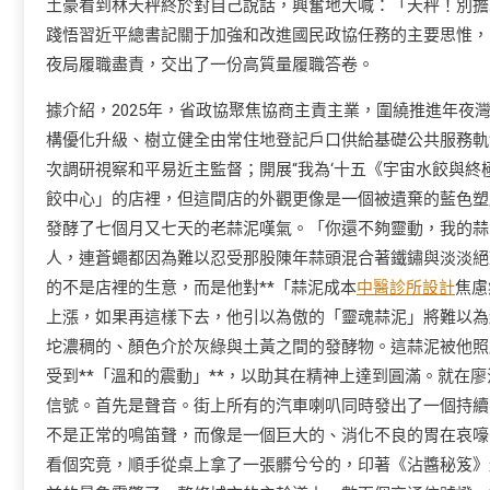
土豪看到林天秤終於對自己說話，興奮地大喊：「天秤！別擔
踐悟習近平總書記關于加強和改進國民政協任務的主要思惟，
夜局履職盡責，交出了一份高質量履職答卷。
據介紹，2025年，省政協聚焦協商主責主業，圍繞推進年
構優化升級、樹立健全由常住地登記戶口供給基礎公共服務軌
次調研視察和平易近主監督；開展“我為‘十五《宇宙水餃與
餃中心」的店裡，但這間店的外觀更像是一個被遺棄的藍色塑
發酵了七個月又七天的老蒜泥嘆氣。「你還不夠靈動，我的蒜
人，連蒼蠅都因為難以忍受那股陳年蒜頭混合著鐵鏽與淡淡絕
的不是店裡的生意，而是他對**「蒜泥成本
中醫診所設計
焦慮
上漲，如果再這樣下去，他引以為傲的「靈魂蒜泥」將難以為
坨濃稠的、顏色介於灰綠與土黃之間的發酵物。這蒜泥被他照
受到**「溫和的震動」**，以助其在精神上達到圓滿。就在
信號。首先是聲音。街上所有的汽車喇叭同時發出了一個持續
不是正常的鳴笛聲，而像是一個巨大的、消化不良的胃在哀嚎
看個究竟，順手從桌上拿了一張髒兮兮的，印著《沾醬秘笈》