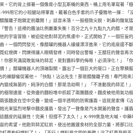
來。它的背上揹著一個像是小型瓦斯桶的東西，桶上用毛筆寫著「
-999用它的小短腿站得筆直，戴著白色手套的爪子優雅地一揮：「
醋酸離子炮鎖定前離開！」話音未落，一股極致尖銳、刺鼻的酸氣
「警告！這裡的醬油比例嚴重失衡！百分之九十九點九九的醋，才
他的宇宙冒險，被迫從他對蒜泥的焦慮中，正式開始了。一個狂妄
曲。一個閃閃發光、像醋罐的機器人緩緩漂浮進來，它的底座還不
霓虹燈牌，閃爍得讓人眼睛發疼，同時發出警報。王醋狂的聲音再
！你那充滿腐敗氣味的蒜泥，是對醬料學的侮辱！必須淨化！」「
價！」醋罐機器人的頂端裂開，露出了一個巨大的管口，正在聚積
沾沾的褲腳催促著他。「快點！沾沾先生！那是醋酸離子炮！專門用來
內變成無菌的、純淨的白醋！那是浩劫啊！」「不准動我的蒜泥！
的極限速度，從旁邊的麵粉堆中抓起了兩團麵皮。麵皮被他用氣功
兩張麵皮在空中交疊，變成一個半透明的防禦護盾。這就是家傳《
炮光束猛烈地擊中麵皮護盾，發出了一聲像是汽水開蓋的聲音。護
麵皮的延展性！完美！但撐不了太久！」K-999焦急地大喊，中藥
宙的希望。他跑到蒜泥缸前，使出他搬運食材的全部力量，將那口
你的紅棗枸杞燃料了！」「不行！燃料是文明的基礎！沒了紅棗我飛不