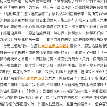
從東邊到西邊，從高架橋到巷弄口，全部變成了綠燈。它們不是交
那種「咕嚕咕嚕」的聲音，並且有一層淡淡的、熱氣騰騰的白霧從
。「麵粉焦慮？還是過度發酵？」廖沾沾是個醬料學家，對所有食物
的麵團因為壓力過大而散發出的氣味。街上的行人陷入了混亂。汽
穿著西裝的男人小心翼翼地把車停在路中央，搖下車窗，對著紅綠
！綠燈沒用啊！」廖沾沾感覺到一陣心悸。這種氣味，這種不祥的
醬秘笈》裡記載的第一句：「當世間萬物的交通都被麵皮的氣味籠
「七點五個地球年…怎麼這
商業空間室內設計
麼快？」廖沾沾猛地衝
放著一個老舊的、像是古代金屬保險箱的東西。他輸入了密碼：「
樣的傳統派才會用）。保險箱打開，裡面沒有黃金，只有一個閃爍
著一根彎曲的、像韭菜一樣的天線。他顫抖著拿起儀器，按下通話
滿養生焦慮的聲音。「喂！是廖沾沾嗎！快接聽！這裡是 K-999！
？我們需要你
loft風室內設計
的蒜泥！你被徵召了！馬上！」廖沾沾
特務？酸味？等等！我聞到的不是酸味！是麵粉過度膨脹的焦慮味
溫和震動！」「蒜泥？」對面傳來K-999崩潰的尖叫聲，帶著濃濃
**我們的推進器快沒紅棗了！快！我們在你的後院！別帶任何多餘的
他最珍愛的那把銀勺時，外面的牆壁傳來一聲巨大的撞擊。一個穿著