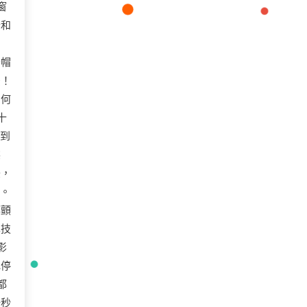
窗
胎和
全帽
法！
」何
十
直到
擦
美，
來。
都顫
車技
影
地停
都
一秒