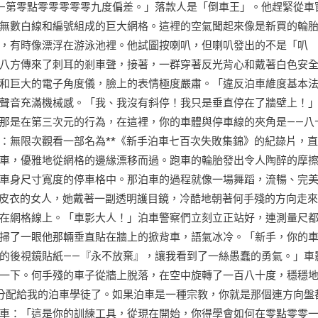
—第零點零零零零零九度偏差。」落款人是「倒車王」。他趕緊從車
無數白線和編號組成的巨大網格。這裡的空氣聞起來像是新買的輪
，有時像漂浮在游泳池裡。他試圖按喇叭，但喇叭發出的不是「叭
八方傳來了刺耳的剎車聲，接著，一群穿著反光背心和戴著白色安
和巨大的電子角度儀，臉上的表情極度嚴肅。「違反泊車維度基本
聲音充滿機械感。「我、我沒有斜停！我只是垂直停在了牆壁上！
那是在第三次元的行為，在這裡，你的車體與停車線的夾角是——八
：無限次觀看一部名為**《新手泊車七百次失敗集錦》的紀錄片，
車，優雅地從網格的邊緣漂移而過。跑車的輪胎發出令人陶醉的摩
車身尺寸寬度的停車格中。那泊車的過程就像一場舞蹈，流暢、完
色皮衣的女人，她戴著一副透明護目鏡，冷酷地朝著何手殘的方向走
在網格線上。「車影大人！」泊車警察們立刻立正站好，連測量尺
掃了一眼他那輛垂直貼在牆上的掀背車，語氣冰冷。「新手，你的
的後視鏡貼紙——『永不放棄』，讓我看到了一絲愚蠢的勇氣。」車
一下。何手殘的車子從牆上脫落，在空中旋轉了一百八十度，穩穩
分配給我的泊車學徒了。如果泊車是一種宗教，你就是那個連方向盤
車：「這是你的訓練工具，從現在開始，你得學會如何在零點零零