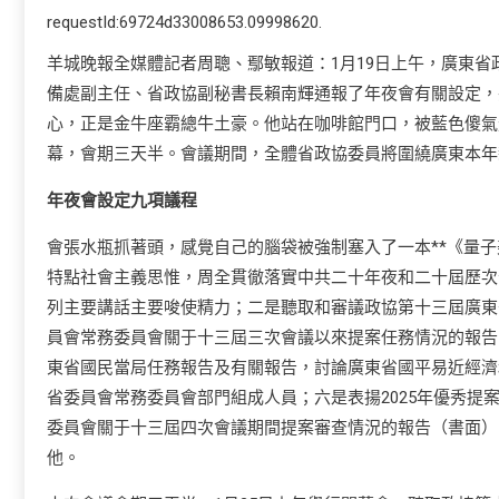
requestId:69724d33008653.09998620.
羊城晚報全媒體記者周聰、鄢敏報道：1月19日上午，廣東
備處副主任、省政協副秘書長賴南輝通報了年夜會有關設定，
心，正是金牛座霸總牛土豪。他站在咖啡館門口，被藍色傻氣光
幕，會期三天半。會議期間，全體省政協委員將圍繞廣東本年
年夜會設定九項議程
會張水瓶抓著頭，感覺自己的腦袋被強制塞入了一本**《量
特點社會主義思惟，周全貫徹落實中共二十年夜和二十屆歷次
列主要講話主要唆使精力；二是聽取和審議政協第十三屆廣東
員會常務委員會關于十三屆三次會議以來提案任務情況的報告
東省國民當局任務報告及有關報告，討論廣東省國平易近經濟
省委員會常務委員會部門組成人員；六是表揚2025年優秀提
委員會關于十三屆四次會議期間提案審查情況的報告（書面）
他。