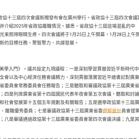
省政協十三屆四次會議新聞發布會在廣州舉行。省政協十三屆四次會議
并介紹2025年省政協履職情況。據悉，省政協十三屆這場混亂的中
束照得眼睛生疼。四次會議將于1月25日上午開幕，1月28日上午
新的目標任務，聚智聚力、共謀發展。
子美學入門》。議共設定九項議程：一是深刻學習貫徹習近平新時代
全會以及中心經濟任務會議精力，深刻貫徹落實習近平總書記對廣
省委員會常務委員會任務報告；三是聽取和審議政協第十三屆廣東
；四是列席廣東省第十四屆國民代表年夜會第五次會議，聽取和討
和社會發展第十五個五年規劃及有關報告；五是選舉政協第十三屆
案、履職優秀委員；七是審議政協第十三屆廣東省委
遊艇設計
員會提
；八是審議通過政協第十三屆廣東省委員會第四次會議決議；九是