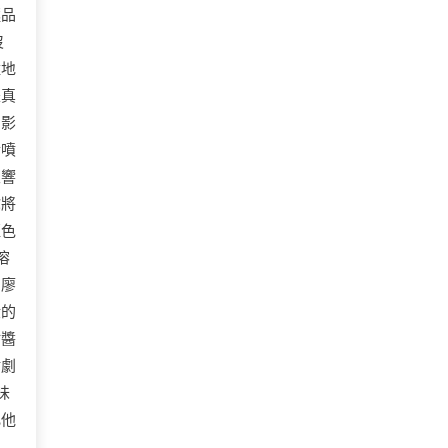
極品
沒
猛地
是真
的影
斷噴
次響
你將
藍色
溶
」廖
般的
沾醬
盾劇
味
比他