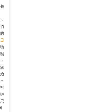
隨著
泥、
行泊
怖的
層
日
礙物
關鍵
樣，
高聳
位始
次。
顫抖
一道
，只
個