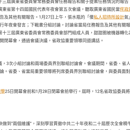
第十三屆廣東省委員會常務委員會任務報告和關于提案任務情況的報告
席廣東省第十四屆國民代表年夜會第五次會議，聽取廣東省國民當
侘寂
告及其他有關報告。1月27日上午，張水瓶的「傻
私人招待所設計
氣
行年夜會發言；下戰書分組討論，討論省當局任務報告及其他有關
協第十三屆廣東省委員會常務委員會部門組成人員，甜甜圈被機器轉化
開閉幕會，通過會議決議，省政協重要領導同道講話。
議，3次小組討論和兩場委員界別聯組討論會。會議期間，省委、省
論。省委、省當局重要領導將列席委員界別聯組討論會，與委員面
理學
25日開幕會前和1月28日閉幕會前舉行。屆時，12名省政協委員
決做到“兩個維護”，深刻學習貫徹中共二十年夜和二十屆歷次全會精