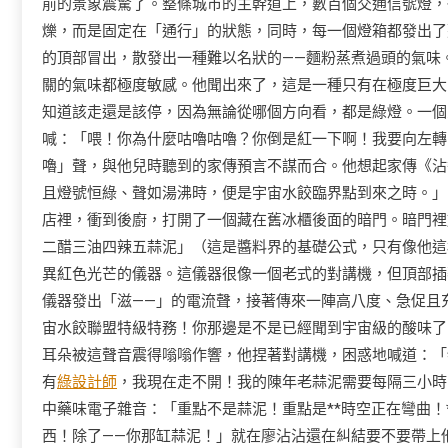
前的景象震驚了。整條城市的主幹道上，數百個交通信號燈，
爍，而是固定在「通行」的狀態，同時，每一個燈箱都發出了
的頂部冒出，散發出一種難以名狀的——麵粉蒸煮過頭的氣味
關的氣味都極度敏感。他聞出來了，這是一種只有在極度巨大
知道該走還是該停，因為無論從哪個方向看，都是綠燈。一個
喊：「喂！你為什麼咕嚕咕嚕？你倒是紅一下啊！我要向左轉
嚕」聲，與他兒時聽到的家傳預言不謀而合。他想起家傳《沾
且燈號恒綠、聲如湯沸時，便是宇宙水餃臨界點到來之時。」
店裡，衝到後廚，打開了一個藏在舊冰櫃後面的暗門。暗門裡
二醋三油四辣五蒜泥」（這是醬料界的基礎公式，只有像他這
異紅色光芒的儀器。這儀器很像一個老式的對講機，但頂部插
儀器發出「滋——」的電流聲，接著傳來一陣高八度、急促且充
宙水餃聯盟特級特務！你那邊是不是已經聞到宇宙級的酸味了
耳朵被這聲音震得嗡嗡作響，他捏著對講機，困惑地喊道：「
有
綠設計師
，我現在走不開！我的陳年老蒜泥需要每隔三小時的
中藥味電子雜音：「重點不是蒜泥！重點是**時空正在彎曲！
西！除了——你那缸蒜泥！」就在廖沾沾還在糾結要不要帶上