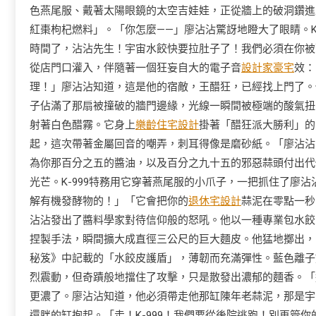
色燕尾服、戴著太陽眼鏡的太空吉娃娃，正從牆上的破洞鑽進
紅棗枸杞燃料」。「你怎麼——」廖沾沾驚訝地瞪大了眼睛。K
時間了，沾沾先生！宇宙水餃快要拉肚子了！我們必須在你被
從店門口灌入，伴隨著一個狂妄自大的電子音
設計家豪宅
效：
理！」廖沾沾知道，這是他的宿敵，王醋狂，已經找上門了。
子佔滿了那扇被撞破的牆門邊緣，光線一瞬間被極端的酸氣扭
射著白色醋霧。它身上
樂齡住宅設計
掛著「醋狂派大勝利」的
起，這次帶著金屬回音的嘲弄，刺耳得像是磨砂紙。「廖沾沾
為你那百分之五的醬油，以及百分之九十五的邪惡蒜頭付出代
光芒。K-999特務用它穿著燕尾服的小爪子，一把抓住了廖
解有機發酵物的！」「它會把你的
退休宅設計
蒜泥在零點一秒
沾沾發出了醬料學家對待信仰般的怒吼。他以一種專業包水餃
捏製手法，瞬間擴大成直徑三公尺的巨大麵皮。他猛地擲出，
秘笈》中記載的「水餃皮護盾」，薄韌而充滿彈性。藍色離子
烈震動，但奇蹟般地擋住了攻擊，只是散發出濃郁的麵香。「這
更濃了。廖沾沾知道，他必須帶走他那缸陳年老蒜泥，那是宇
還胖的缸抱起。「走！K-999！我們要從後院逃跑！別再管