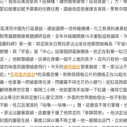
心！我用百萬現金買下這棟樓，讓你隨意破壞！這就是愛！」力，
緊扣總書記賦予廣東的任務任務，圍繞改造發展建言資政，聚焦中
夜灣區漂亮中國先行區建設、建設國際一流仲裁機構、化工新資料產業
制等議題開展專題調研協商，全年共組織開展16次重點協商議政，7
終極醬料師》第一章：蒜泥與末日預兆廖沾沾坐在他那間被稱為「宇宙
膠棚，與「宇宙」或「中心」這兩個詞毫無關係。他正在對著一缸
泥。」他輕聲細語，彷彿在責備一個不上進的孩子。店內只有他一
望的味道而選擇繞道飛行。今天的
會所設計
營業額是：零。廖沾沾
症」*
天母室內設計
*的深層恐懼。新鮮蒜頭每公斤的價格正在以超光
繼。他拿著一把被磨得光滑、閃耀著不祥光芒的小銀勺，從缸底撈
顧得像稀世珍寶，每隔三小時，他就要用手指彈一下缸邊，確保它
廖沾沾專注於與蒜泥進行心靈交流時，外面的世界開始發出一些不對勁
不斷、低沉且潮濕的「咕嚕——咕嚕——」聲。這聲音不是引擎聲，
。廖沾沾皺著眉頭，這嚴重干擾了他蒜泥的「寧靜冥想」。他決定
封面的皺衛生紙，塞進口袋以備不時之需。他一腳踏出店門，立刻