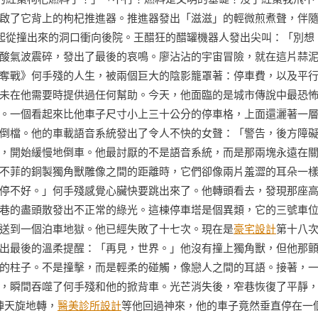
啟了它背上的枸杞推進器。推進器發出「滋滋」的輕微煎煮聲，伴
一起從撞出來的洞口衝向後院。王醋狂的醋罐機器人發出尖叫：「別想
酸氣波震碎，發出了最後的哀鳴。廖沾沾的宇宙冒險，就在這片蒜
奪戰》何手殘的人生，被兩個巨大的陰影籠罩著：停車費，以及平
未在他需要時提供過任何幫助。今天，他面臨的是城市傳說中最恐
。一個看起來比他車子尺寸小上三十公分的停車格，上面還灑著一
倒檔。他的車載語音系統發出了令人不快的女聲：「警告，後方障
，開始緩慢地倒車。他最討厭的不是語音系統，而是那兩塊永遠在
不菲的銅製獨角獸雕像之間的距離時，它們卻像兩片羞澀的耳朵一
停不好。」何手殘感覺心臟快要跳出來了。他轉頭看去，發現那座
巷的盡頭散發出不正常的綠光。這棟停車塔是個異類，它的三號車
送到一個泊車地獄。他已經失敗了十七次。現在是
豪宅設計
第十八
出最後的溫柔提醒：「再見，世界。」他沒有撞上獨角獸，但他那
的柱子。不是撞擊，而是輕柔的碰觸，像戀人之間的耳語。接著，
，瞬間吞噬了何手殘和他的掀背車。光芒消失後，窄巷恢復了平靜
陣天旋地轉，
醫美診所設計
等他回過神來，他的車子竟然垂直停在一