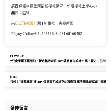
廣西通報車輛墜河最新搜救情況：新增搜救上岸4人，
無性命體征
來
日式住宅設計
源 | 新華社、央視新聞
TC:jiuyi9follow8 6a108135c8e081.68160482
Previous:
2只金手鐲不翼而飛，新娘起訴索賠JIUYI俱意室內設計21萬，警方：已刑事
Next:
視頻丨“張雪機車”捷JIUYI俱意豪宅設計克站再奪冠 車手德比斯感謝中國觀眾
發佈留言