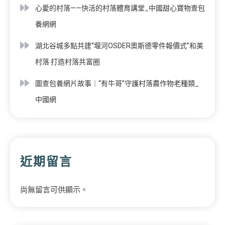
心愛的村落——快活的村落體育講堂_中國甜心寶物查包
養網網
湖北谷城多點共建“堰河OSDER奧斯德零件報價式”和美
村落 打造村落共富圈
圖查包養網片故事｜“有牛哥”守護村落農作物老種類_
中國網
近期留言
尚無留言可供顯示。