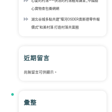
心愛的村落——快活的村落體育講堂_中國甜
心寶物查包養網網
湖北谷城多點共建“堰河OSDER奧斯德零件報
價式”和美村落 打造村落共富圈
近期留言
尚無留言可供顯示。
彙整