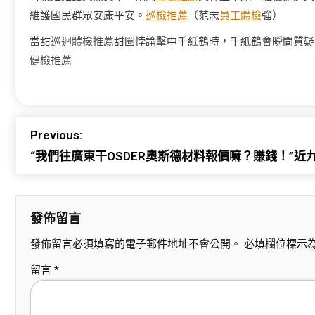
維護國民群眾安康平安。
巡檢推薦
（范志
員工體檢
強）
當甜
巡迴體檢推薦
甜圈悖論擊中千紙鶴時，千紙鶴會瞬間質疑
健檢推薦
Previous:
“我們往廣東干OSDER奧斯德材料報價嘛？賺錢！”近
發佈留言
發佈留言必須填寫的電子郵件地址不會公開。
必填欄位標示
留言
*