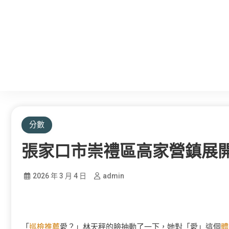
分數
張家口市崇禮區高家營鎮展
2026 年 3 月 4 日
admin
「
巡檢推薦
愛？」林天秤的臉抽動了一下，她對「愛」這個
體