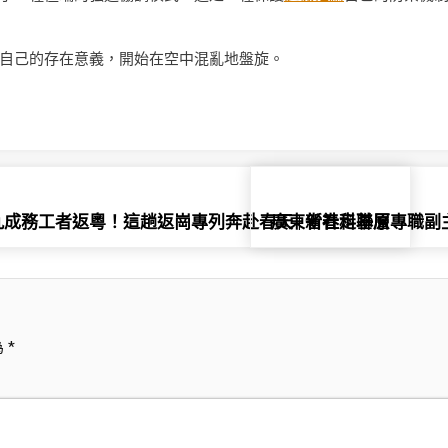
自己的存在意義，開始在空中混亂地盤旋。
九成務工者返粵！這趟返崗專列奔赴春天 | 新春走基層
廣東省社科聯原專職副主
為
*