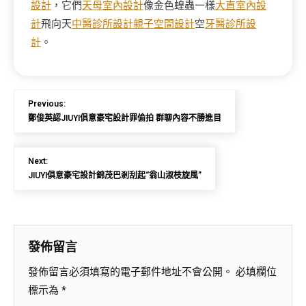
設計
，它們
天母室內設計
像金色蝗蟲一樣
大直室內設
計
飛向天
中醫診所設計
親子空間設計
空
牙醫診所設
計
。
Previous:
鄭俊英認JIUYI俱意豪宅設計罪偷拍 群聊內容不勝進目
Next:
JIUYI俱意豪宅設計錦茂巴剎刮起“翁山淑枝旋風”
發佈留言
發佈留言必須填寫的電子郵件地址不會公開。
必填欄位
標示為
*