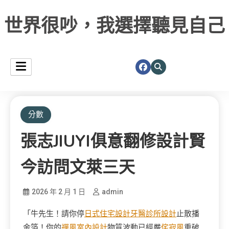
世界很吵，我選擇聽見自己
分數
張志JIUYI俱意翻修設計賢
今訪問文萊三天
2026 年 2 月 1 日
admin
「牛先生！請你停
日式住宅設計
牙醫診所設計
止散播
金箔！你的
禪風室內設計
物質波動已經嚴
侘寂風
重破