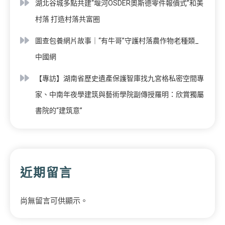
湖北谷城多點共建“堰河OSDER奧斯德零件報價式”和美
村落 打造村落共富圈
圖查包養網片故事｜“有牛哥”守護村落農作物老種類_
中國網
【專訪】湖南省歷史遺產保護智庫找九宮格私密空間專
家、中南年夜學建筑與藝術學院副傳授羅明：欣賞獨屬
書院的“建筑意”
近期留言
尚無留言可供顯示。