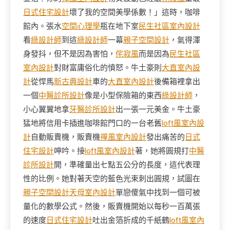
日式住宅設計
壞了我的空間美學係數！」這時，咖啡
館內。張水
空間心理學
瓶在地下室
民生社區室內設計
看
綠設計師
到這
綠設計師
一幕
親子空間設計
，氣得渾
身發抖，但不是因為害怕，
侘寂風
而是因為
民生社區
室內設計
對財富庸俗化的憤怒。牛土豪則
大直室內設
計
從悍馬
新古典設計
車的
大直室內設計
後備箱裡拿出
一個
中醫診所設計
像是小型保險箱的東西
綠設計師
，
小心翼翼地拿
牙醫診所設計
出一張一元美金。牛土豪
猛地將信用卡插進咖啡館門口的一台老舊
loft風室內設
計
自動販賣機，販賣機
禪風室內設計
發出痛苦的
日式
住宅設計
呻吟。接
loft風室內設計
著，她將圓規打
中醫
診所設計
開，準確量出七點五公分的長度，這代表理
性的比例。她對著天空的藍色光束刺出圓規，試圖在
親子空間設計
天母室內設計
單戀傻氣中找到一個可被
量化的數學公式。然後，販賣機開始以每秒一百萬張
的速度
日式住宅設計
吐出金箔折成的千紙鶴
loft風室內