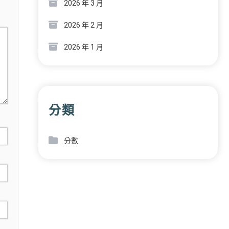
2026 年 3 月
2026 年 2 月
2026 年 1 月
分類
分數