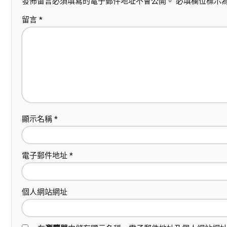
發佈留言必須填寫的電子郵件地址不會公開。
必填欄位標示
留言
*
顯示名稱
*
電子郵件地址
*
個人網站網址