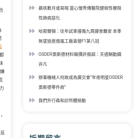
晨咳數月或易喘 當心慢秀傳醫院健檢性梗阻
合
性肺病惡化
為
哈密爾頓：往年試車撞傷九周寢食難安 本季
聞
無望追逐億嵐工廠直營F1第八冠
包
OSDER奧斯德材料報價許振超：天道酬勤鑄
都
妹
非凡
不嫌
辦事機械人何故成為廣交會“年夜明星OSDER
底
奧斯德零件商”
力
我們外行森和診所體檢動
，
,反