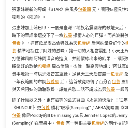
張惠妹最新的專輯《STAR》曲風多
包養網
元，讓阿妹極具性
獨唱的《兩頭》。
張惠妹加上蒲巴甲，一個是臺灣平地族名震國際的歌壇天后，
時下的華語樂壇投下了一枚
包養
振奮人心的巨彈。而首波將
包養
》，這首歌是周杰倫特殊為天
包養網
后阿妹量身訂作的
養
精準地捉住了阿妹的滋味，讓一切的人相當震動！小天王
打德律風給阿妹問灌音的進度，并關懷錄出來的結果…。讓阿
將錄好的歌給
包養網
周杰倫聽，杰倫一聽高興地說：“阿妹真
費事地第一時辰進灌音室重錄，足見天王天后首度一
包養網
起
下年夜範圍的市調
包養網
后，這首歌竟取得了百分百
包養
壓
與天后阿妹的動聽歌聲，讓這首歌二話不說成為第
包養
一超
除了抒懷歌之外，更有超等的舊式舞曲《永遠的快活》！往年
《HUNGUP》更
包養
勝利”取樣(Sampling)”了ABBA獨唱團《GIM
包養
像是P.diddy的Ill be missing you及Jennifer Lopez的Jenny
(Sampling)”!在音樂中，
包養
有一種很主要
包養網
的制作技能叫