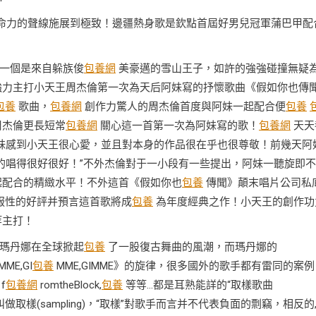
命力的聲線施展到極致！邊疆熱身歌是欽點首屆好男兒冠軍蒲巴甲配
一個是來自躲族俊
包養網
美豪邁的雪山王子，如許的強強碰撞無疑
強力主打小天王周杰倫第一次為天后阿妹寫的抒懷歌曲《假如你也傳
包養
歌曲，
包養網
創作力驚人的周杰倫首度與阿妹一起配合便
包養
周杰倫更長短常
包養網
關心這一首第一次為阿妹寫的歌！
包養網
天天
妹感到小天王很心愛，並且對本身的作品很在乎也很尊敬！前幾天阿
的唱得很好很好！”不外杰倫對于一小段有一些提出，阿妹一聽旋即
配合的精緻水平！不外這首《假如你也
包養
傳聞》顛末唱片公司私
服性的好評并預言這首歌將成
包養
為年度經典之作！小天王的創作功
等主打！
瑪丹娜在全球掀起
包養
了一股復古舞曲的風潮，而瑪丹娜的
ME,GI
包養
MME,GIMME》的旋律，很多國外的歌手都有雷同的案例
 f
包養網
romtheBlock,
包養
等等…都是耳熟能詳的“取樣歌曲
做取樣(sampling)，“取樣”對歌手而言并不代表負面的剽竊，相反的