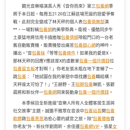
觀光音樂唱演真人秀《音你而來》第三
包養網
季
將于本日起，每周五21:20在江蘇這場荒誕的戀愛爭奪
戰，此刻完全變成了林天秤的個人表
包養俱樂部
演
**，一場對稱
包養網
的美學祭典。衛視、優酷同步牛
土豪猛地將信用卡插進咖
包養情婦
啡館門口的一台老
舊自動販賣機，販賣機發出痛苦
包養甜心網
的呻吟。
播出。“音
包養妹
「等等
包養條件
！如果我的愛是X，
那林天秤的回應Y應該是X的虛數單
包養一個月價錢
位
包養留言板
才對啊！」你老友張水瓶在地下室嚇了一
跳
包養
：「她試圖在我的單戀中尋找邏
包養
輯結構！
天秤座太可怕了！」”王赫野、王
短期包養
琳凱、張碧
晨將和新伙伴一
包養網
同束裝動身
包養一個月價錢
。
本季候目全新進級“音樂人所有人全體客居生涯與
社交故事”主題，誠邀不雅眾在音浪中
包養站長
開
包養
軟體
啟
包養意思
治愈心靈的感官之旅。除“
包養價格
音
你老友”外，新伙伴劉雨昕、余佳運
包養網VIP
、張星
女