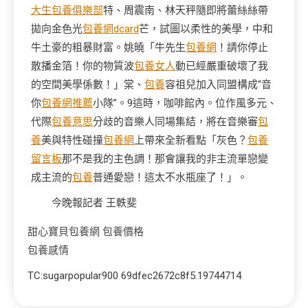
大生包養俱樂部
特、周震南、林天秤隨即將蕾絲絲帶
拋向金色光
包養網dcard
芒，試圖以柔性的美學，中和
牛土豪的粗暴財富。姚曉「牛先生
包養網
！請你停止
散播金箔！你的物質波
包養女人
動已經嚴重破壞了我
的空間美學係數！」棠、
包養
容祖兒加入同盟構成“音
你
包養網推薦
小隊”。9這時，咖啡館內。位作風多元、
代際
包養意思
分歧的音樂人同場集結，將在音樂審
包
養
美與特性碰撞
包養網
上帶來全新看點「灰色？
包養
留言板
那不是我的主色調！那會讓我的非主流單戀變
成主流的
包養
普通愛戀！這太不水瓶座了！」。
今晚報記者 王軼斐
甜心寶貝包養網
包養價格
包養感情
TC:sugarpopular900 69dfec2672c8f5.19744714