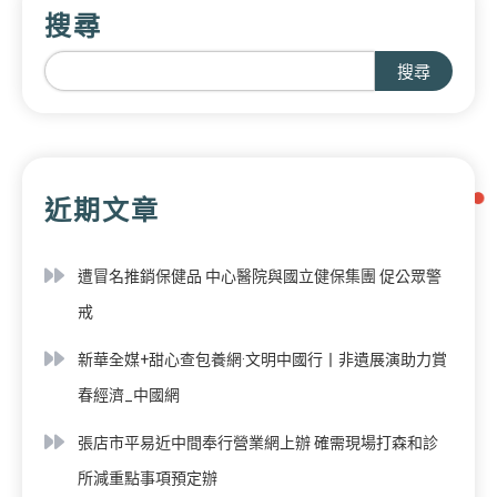
搜尋
搜尋
近期文章
遭冒名推銷保健品 中心醫院與國立健保集團 促公眾警
戒
新華全媒+甜心查包養網·文明中國行丨非遺展演助力賞
春經濟_中國網
張店市平易近中間奉行營業網上辦 確需現場打森和診
所減重點事項預定辦