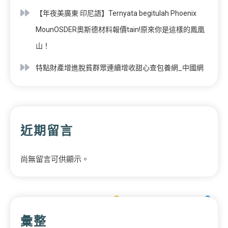
【年夜美廣東·印尼語】Ternyata begitulah Phoenix
MounOSDER奧斯德材料報價tain!原來你是這樣的鳳凰
山！
特點財產增進脫貧群眾連續增收甜心查包養網_中國網
近期留言
尚無留言可供顯示。
彙整