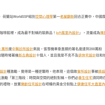
）荷蘭站WorldSSP組別
空間心理學
第一
老屋翻新
回合正賽中，中國
咖啡館裡，成為最不對稱的裝飾品！
loft風室內設計
」，流量成為
禪
3 寓所
度
中醫診所設計
來說，張雪機車垂直類的著名度達到200萬粉
口隨時堵著幾
新古典設計
十個人，並且我是不克不及
退休宅設計
往和
。
設計
種激勵，覺得是一種逆襲時，他表現，這個故
會所設計
事被
綠
能激勵「第三階段：時間與空間的絕對對稱。你們必
養生住宅
須同時
的禮物，放置
樂齡住宅設計
在吧檯的黃金分割點上
健康住宅
大直室