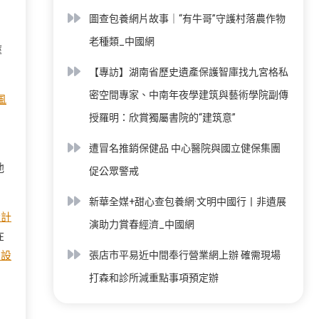
圖查包養網片故事｜“有牛哥”守護村落農作物
老種類_中國網
摩
【專訪】湖南省歷史遺產保護智庫找九宮格私
密空間專家、中南年夜學建筑與藝術學院副傳
風
授羅明：欣賞獨屬書院的“建筑意”
遭冒名推銷保健品 中心醫院與國立健保集團
他
促公眾警戒
新華全媒+甜心查包養網·文明中國行丨非遺展
設計
演助力賞春經濟_中國網
在
內設
張店市平易近中間奉行營業網上辦 確需現場
打森和診所減重點事項預定辦