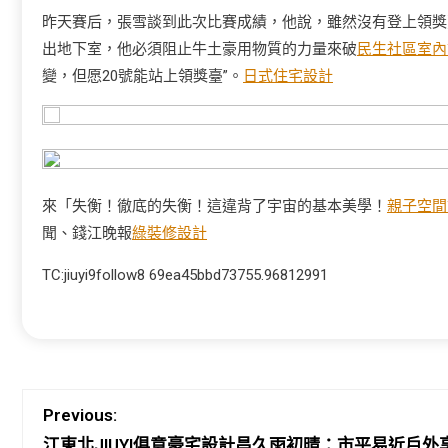
昨天賽后，張雪談到此次比賽成績，他說，雖然沒有登上領獎
出地下室，他必須阻止牛土豪用物質的力量來破
民生社區室內
變，但愿20號能站上領獎臺”。
日式住宅設計
來「失衡！徹底的失衡！這違背了宇宙的基本美學！
親子空間
聞、錢江晚報
綠裝修設計
TC:jiuyi9follow8 69ea45bbd73755.96812991
Previous:
江東北JIUYI俱意豪宅設計昌久雨初晴：市平易近戶外