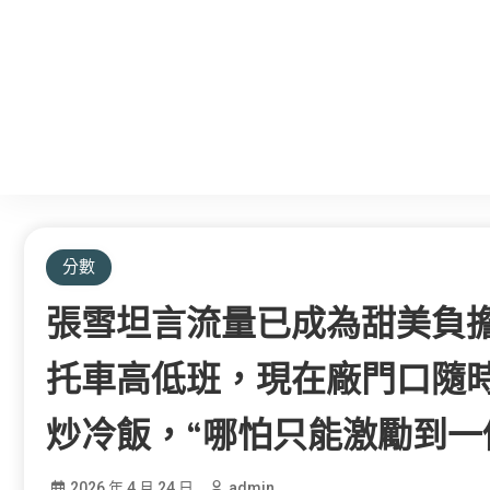
分數
張雪坦言流量已成為甜美負擔J
托車高低班，現在廠門口隨
炒冷飯，“哪怕只能激勵到一
2026 年 4 月 24 日
admin