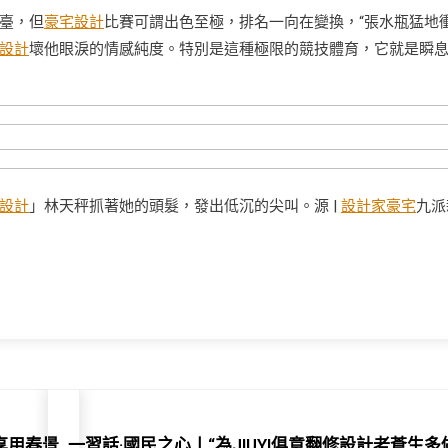
臺，但
豪宅設計
比賽可謂出色至極，排名一向在變換，“張水瓶猛地
設計
壞他眼淚的情感純度。特別是這種極限的競技體育，它就是瞬
設計
」林天秤抓著她的頭髮，發出低沉的尖叫。源 |
設計家豪宅
九派
享用春景
一習話·國民之心丨“為JIUYI俱意翻修設計老蒼生多