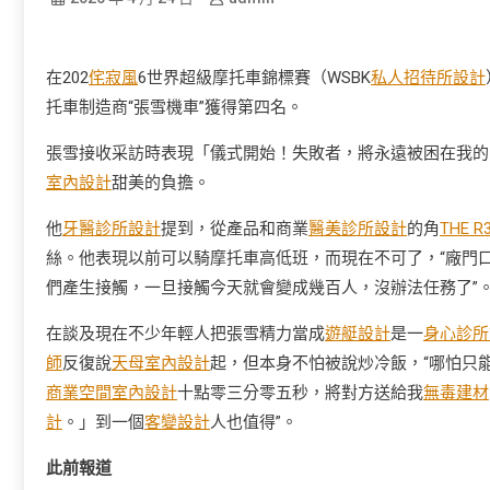
在202
侘寂風
6世界超級摩托車錦標賽（WSBK
私人招待所設計
托車制造商“張雪機車”獲得第四名。
張雪接收采訪時表現「儀式開始！失敗者，將永遠被困在我的
室內設計
甜美的負擔。
他
牙醫診所設計
提到，從產品和商業
醫美診所設計
的角
THE R
絲。他表現以前可以騎摩托車高低班，而現在不可了，“廠門
們產生接觸，一旦接觸今天就會變成幾百人，沒辦法任務了”
在談及現在不少年輕人把張雪精力當成
遊艇設計
是一
身心診所
師
反復說
天母室內設計
起，但本身不怕被說炒冷飯，“哪怕只
商業空間室內設計
十點零三分零五秒，將對方送給我
無毒建材
計
。」到一個
客變設計
人也值得”。
此前報道