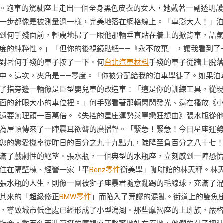
*。跑車的駕駛座上走出一個全身黑色皮衣的女人，她戴著一副透明
一步都像是被測量過一樣，完美地落在網格線上。「車影大人！」
到何手殘面前，輕蔑地掃了一眼他那輛垂直貼在牆上的掀背車，語
度的純粹性。」「但你的後視鏡貼紙——『永不放棄』，讓我看到了
對著何手殘的車子按了一下。何
台北汽車材料
手殘的車子從牆上脫
中。這次，夾角是——零度。「你被分配給我的泊車學徒了。如果泊
了指旁邊一輛像是巨型嬰兒車的改造車：「這是你的訓練工具，從
面的針眼大小的車位裡。」何手殘看著那輛閃閃發光、還在播放《
還要無理頭一百萬倍。《失控的星座運勢與單戀狂想曲》張水瓶從
為屋頂傳來了一陣震耳欲聾的廣播聲。「緊急！緊急！今日星座運
您的戀愛機率從昨日的百分之九十九點九，陡降至負百分之八十七
滿了戲劇性的絕望。張水瓶，一個典型的水瓶座，立刻感到一陣恐
住在隔壁棟、經營一家「平
Benz零件
衡美學」咖啡館的林天秤。林
張水瓶的人生，則像一團被獅子座暴君隨意亂踢的毛線球，充滿了
其來的「超級修正
BMW零件
」而陷入了荒謬的混亂。街道上的雙魚
，導致城市低窪處已經形成了小型潟湖。那些摩羯座的上班族，嚴