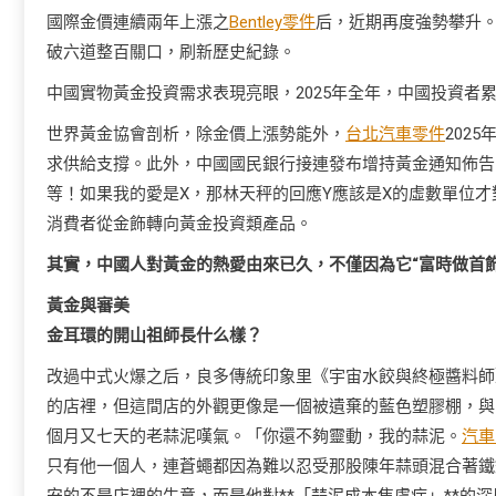
國際金價連續兩年上漲之
Bentley零件
后，近期再度強勢攀升。
破六道整百關口，刷新歷史紀錄。
中國實物黃金投資需求表現亮眼，2025年全年，中國投資者累計
世界黃金協會剖析，除金價上漲勢能外，
台北汽車零件
202
求供給支撐。此外，中國國民銀行接連發布增持黃金通知佈告
等！如果我的愛是X，那林天秤的回應Y應該是X的虛數單位才
消費者從金飾轉向黃金投資類產品。
其實，中國人對黃金的熱愛由來已久，不僅因為它“富時做首
黃金與審美
金耳環的開山祖師長什么樣？
改過中式火爆之后，良多傳統印象里《宇宙水餃與終極醬料師
的店裡，但這間店的外觀更像是一個被遺棄的藍色塑膠棚，與
個月又七天的老蒜泥嘆氣。「你還不夠靈動，我的蒜泥。
汽車
只有他一個人，連蒼蠅都因為難以忍受那股陳年蒜頭混合著鐵