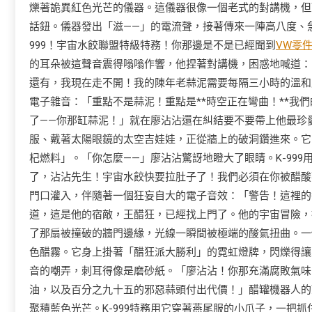
爍著詭異紅色光芒的儀器。這儀器很像一個老式的對講機，但
話鈕。儀器發出「滋——」的電流聲，接著傳來一陣高八度、急
999！宇宙水餃聯盟特級特務！你那邊是不是已經聞到
VW零
的耳朵被這聲音震得嗡嗡作響，他捏著對講機，困惑地喊道：
還有，我現在走不開！我的陳年老蒜泥需要每隔三小時的溫和震
電子雜音：「重點不是蒜泥！重點是**時空正在彎曲！**我
了——你那缸蒜泥！」就在廖沾沾還在糾結要不要帶上他最珍
服、戴著太陽眼鏡的太空吉娃娃，正從牆上的破洞鑽進來。它
杞燃料」。「你怎麼——」廖沾沾驚訝地瞪大了眼睛。K-99
了，沾沾先生！宇宙水餃快要拉肚子了！我們必須在你被醋酸
門口灌入，伴隨著一個狂妄自大的電子音效：「警告！這裡的
道，這是他的宿敵，王醋狂，已經找上門了。他的宇宙冒險，
了那扇被撞破的牆門邊緣，光線一瞬間被極端的酸氣扭曲。一
色醋霧。它身上掛著「醋狂派大勝利」的霓虹燈牌，閃爍得讓
音的嘲弄，刺耳得像是磨砂紙。「廖沾沾！你那充滿腐敗氣味
油，以及百分之九十五的邪惡蒜頭付出代價！」醋罐機器人的
聚積藍色光芒。K-999特務用它穿著燕尾服的小爪子，一把