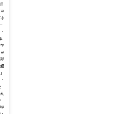
護目
泊車
氣冰
一
落，
車
現在
小星
他那
勢超
！」
慌，
天
混亂
座
格遵