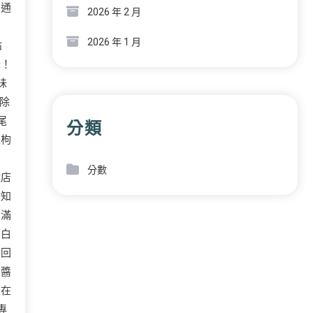
下通
2026 年 2 月
2026 年 1 月
沾
味！
味
除
尾
分類
棗枸
分數
從店
沾知
佔滿
著白
屬回
的醬
正在
專