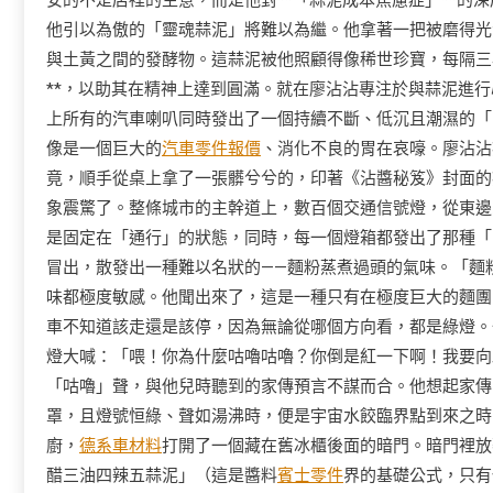
安的不是店裡的生意，而是他對**「蒜泥成本焦慮症」**的
他引以為傲的「靈魂蒜泥」將難以為繼。他拿著一把被磨得光
與土黃之間的發酵物。這蒜泥被他照顧得像稀世珍寶，每隔三
**，以助其在精神上達到圓滿。就在廖沾沾專注於與蒜泥進
上所有的汽車喇叭同時發出了一個持續不斷、低沉且潮濕的「
像是一個巨大的
汽車零件報價
、消化不良的胃在哀嚎。廖沾沾
竟，順手從桌上拿了一張髒兮兮的，印著《沾醬秘笈》封面的
象震驚了。整條城市的主幹道上，數百個交通信號燈，從東邊
是固定在「通行」的狀態，同時，每一個燈箱都發出了那種「
冒出，散發出一種難以名狀的——麵粉蒸煮過頭的氣味。「麵
味都極度敏感。他聞出來了，這是一種只有在極度巨大的麵團
車不知道該走還是該停，因為無論從哪個方向看，都是綠燈。
燈大喊：「喂！你為什麼咕嚕咕嚕？你倒是紅一下啊！我要向
「咕嚕」聲，與他兒時聽到的家傳預言不謀而合。他想起家傳
罩，且燈號恒綠、聲如湯沸時，便是宇宙水餃臨界點到來之時
廚，
德系車材料
打開了一個藏在舊冰櫃後面的暗門。暗門裡放
醋三油四辣五蒜泥」（這是醬料
賓士零件
界的基礎公式，只有