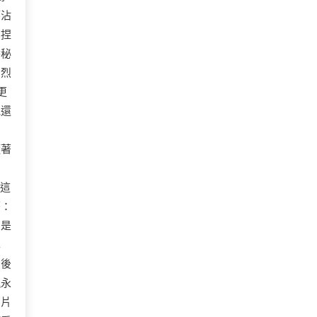
廖沾
的捏
醬秘
劇烈
更
他還
隨著
這
著：
的是
車
，後
塊永
兩片