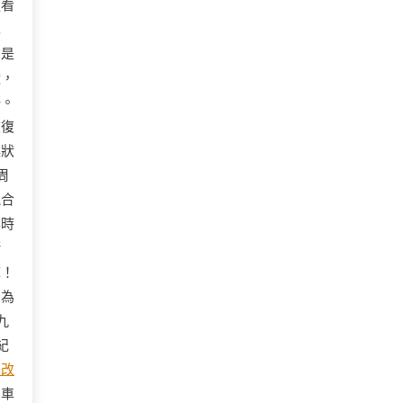
頭看
異
在是
獸，
語。
恢復
獎狀
周
混合
年時
衝
庫！
緊為
九
紀
器改
泊車