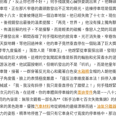
別看了，反正你也停不好。」何手殘感覺心臟快要跳出來了。他轉
車塔，正在那片窄巷的盡頭散發出不正常的綠光。這棟停車塔是個
敗十八次，就會被傳送到一個泊車地獄。他已經失敗了十七次。現
。後視鏡發出最後的溫柔提醒：「再見，世界。」他沒有撞上獨角
、佈滿苔蘚的柱子。不是撞擊，而是輕柔的碰觸，像戀人之間的耳
子爆發出來，瞬間吞噬了何手殘和他的掀背車。光芒消失後，窄巷
天旋地轉，等他回過神來，他的車子竟然垂直停在一個貼滿了巨大
零零九度偏差。」落款人是「倒車王」。他趕緊從車窗探出頭，發現
組成的巨大網格。這裡的空氣聞起來像是新買的輪胎和劣質香水的
游泳池裡。他試圖按喇叭，但喇叭發出的不是「叭叭」，而是他童
車聲，接著，一群穿著反光背心和戴著白色安
水箱精
全帽的人朝他
子角度儀，臉上的表情極度嚴肅。「違反泊車維度基本法！斜停入
械感。「我、我沒有斜停！我只是垂直停在了牆壁上！」何手殘趕
次元的行為，在這裡，你的車體與停車線的夾
奧迪零件
角是——八十
罰的內容是：無限次觀看一部名為**《新手泊車七百次失敗集錦》的
來的黑色跑車，優雅
汽車材料
地從網格的邊緣漂移而過。
油氣分離
力的姿態，精準地停進了一個只有它車身尺寸寬度的停車格中。那