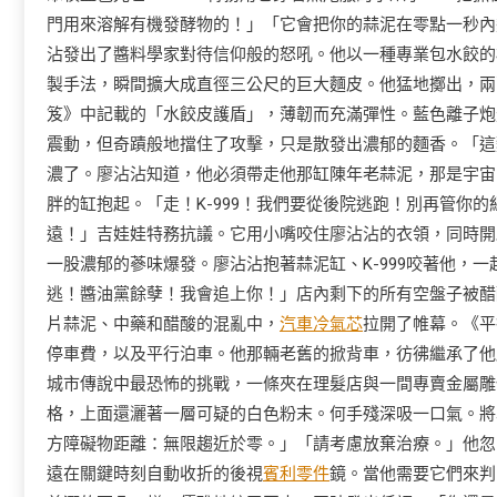
門用來溶解有機發酵物的！」「它會把你的蒜泥在零點一秒內
沾發出了醬料學家對待信仰般的怒吼。他以一種專業包水餃的
製手法，瞬間擴大成直徑三公尺的巨大麵皮。他猛地擲出，兩
笈》中記載的「水餃皮護盾」，薄韌而充滿彈性。藍色離子炮
震動，但奇蹟般地擋住了攻擊，只是散發出濃郁的麵香。「這麵
濃了。廖沾沾知道，他必須帶走他那缸陳年老蒜泥，那是宇宙
胖的缸抱起。「走！K-999！我們要從後院逃跑！別再管你
遠！」吉娃娃特務抗議。它用小嘴咬住廖沾沾的衣領，同時開
一股濃郁的蔘味爆發。廖沾沾抱著蒜泥缸、K-999咬著他，
逃！醬油黨餘孽！我會追上你！」店內剩下的所有空盤子被醋
片蒜泥、中藥和醋酸的混亂中，
汽車冷氣芯
拉開了帷幕。《平
停車費，以及平行泊車。他那輛老舊的掀背車，彷彿繼承了他
城市傳說中最恐怖的挑戰，一條夾在理髮店與一間專賣金屬雕
格，上面還灑著一層可疑的白色粉末。何手殘深吸一口氣。將
方障礙物距離：無限趨近於零。」「請考慮放棄治療。」他忽
遠在關鍵時刻自動收折的後視
賓利零件
鏡。當他需要它們來判