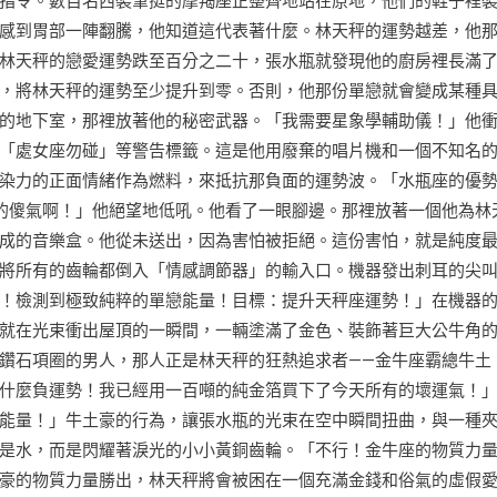
指令。數百名西裝筆挺的摩羯座正整齊地站在原地，他們的鞋子裡
感到胃部一陣翻騰，他知道這代表著什麼。林天秤的運勢越差，他
林天秤的戀愛運勢跌至百分之二十，張水瓶就發現他的廚房裡長滿
，將林天秤的運勢至少提升到零。否則，他那份單戀就會變成某種
的地下室，那裡放著他的秘密武器。「我需要星象學輔助儀！」他
「處女座勿碰」等警告標籤。這是他用廢棄的唱片機和一個不知名
染力的正面情緒作為燃料，來抵抗那負面的運勢波。「水瓶座的優
的傻氣啊！」他絕望地低吼。他看了一眼腳邊。那裡放著一個他為林
成的音樂盒。他從未送出，因為害怕被拒絕。這份害怕，就是純度
將所有的齒輪都倒入「情感調節器」的輸入口。機器發出刺耳的尖
！檢測到極致純粹的單戀能量！目標：提升天秤座運勢！」在機器
就在光束衝出屋頂的一瞬間，一輛塗滿了金色、裝飾著巨大公牛角
鑽石項圈的男人，那人正是林天秤的狂熱追求者——金牛座霸總牛土
什麼負運勢！我已經用一百噸的純金箔買下了今天所有的壞運氣！
能量！」牛土豪的行為，讓張水瓶的光束在空中瞬間扭曲，與一種
是水，而是閃耀著淚光的小小黃銅齒輪。「不行！金牛座的物質力
豪的物質力量勝出，林天秤將會被困在一個充滿金錢和俗氣的虛假