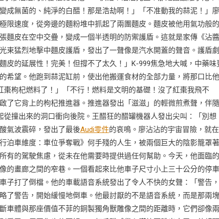
變成無菌的、純淨的白醋！那是浩劫啊！」「不准動我的蒜泥！」
極限速度，從旁邊的麵粉堆中抓起了兩團麵皮。麵皮被他用氣功般
張麵皮在空中交疊，變成一個半透明的防禦護盾。這就是家傳《沾
光束猛烈地擊中麵皮護盾，發出了一聲像是汽水開蓋的聲音。護盾
皮的延展性！完美！但撐不了太久！」K-999焦急地大喊，中藥味
的希望。他跑到蒜泥缸前，使出他搬運食材的全部力量，將那口比
的紅棗枸杞燃料了！」「不行！燃料是文明的基礎！沒了紅棗我飛不
啟了它背上的枸杞推進器。推進器發出「滋滋」的輕微煎煮聲，伴
一起從撞出來的洞口衝向後院。王醋狂的醋罐機器人發出尖叫：「別想
酸氣波震碎，發出了最後
Audi零件
的哀鳴。廖沾沾的宇宙冒險，就在
行泊車維度：車位爭奪戰》何手殘的人生，被兩個巨大的陰影籠罩
所有的駕駛焦慮，從未在他需要時提供過任何幫助。今天，他面臨
像的畫廊之間的窄巷。一個看起來比他車子尺寸小上三十公分的停
車子打了倒檔。他的車載語音系統發出了令人不快的女聲：「警告
略了警告，開始緩慢地倒車。他最討厭的不是語音系統，而是那兩
斷車體與那座價值不菲的銅製獨角獸雕像之間的距離時，它們卻像