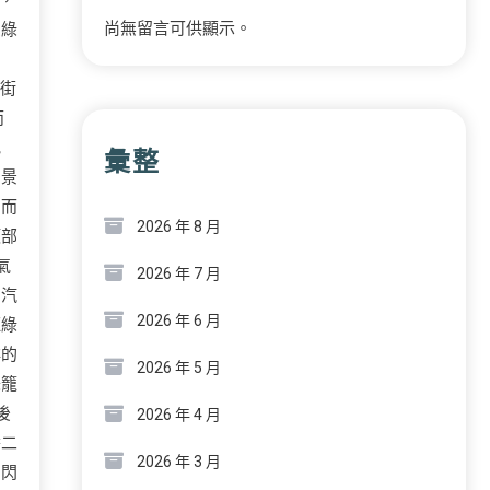
，
尚無留言可供顯示。
灰綠
。街
而
究
彙整
的景
，而
2026 年 8 月
頂部
氣
2026 年 7 月
。汽
2026 年 6 月
紅綠
祥的
2026 年 5 月
味籠
後
2026 年 4 月
醬二
2026 年 3 月
個閃