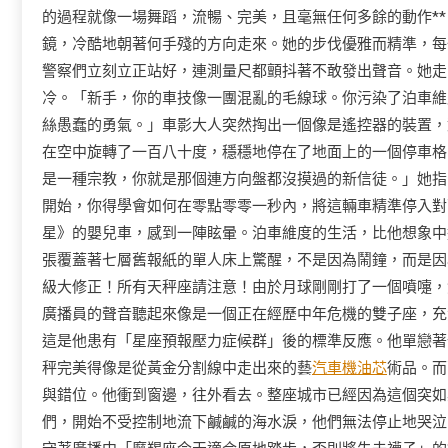
的過程就像一場舞蹈，流暢、完美，且毫無任何多餘的動作*
鏡，冷酷地朝著何手殘的方向走來。她的步伐優雅而精準，每
警察們立刻立正站好，連測量尺都顫抖著不敢發出聲音。她走
冷。「新手，你的車技像一團混亂的毛線球。你污染了泊車維
絲愚蠢的勇氣。」車影大人突然掏出一個像是遙控器的裝置，
在空中旋轉了一百八十度，穩穩地停在了地面上的一個停車格
是一種宗教，你就是那個連方向盤都沒摸過的新信徒。」她指
開始，你得學會如何在零點零零一秒內，將這輛車精準停入對
星》的嬰兒車，感到一陣眩暈。泊車維度的生活，比他想象中
張覆蓋著七層舊報紙的單人床上驚醒，不是因為鬧鐘，而是因
級大修正！所有天秤座請注意！由於月球剛剛打了一個噴嚏，
廣播員的聲音聽起來像是一個正在經歷中年危機的雙子座，充
這是他患有「星座預報壓力症候群」後的標準反應。他單戀著
秤完美得像是從黃金分割線中走出來的藝
汽車機油芯
術品。而
與錯位。他衝到窗邊，往外看去。整座城市已經因為這個突如
們，開始不受控制地流下鹹鹹的海水淚，他們無法停止地哭泣