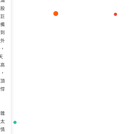
裝滿
那股
了巨
具備
衝到
的外
勢，
天
最高
叫，
的頂
的悍
」
夾雜
量太
愛情