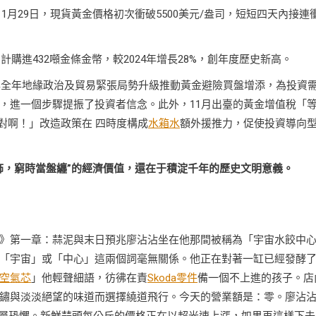
1月29日，現貨黃金價格初次衝破5500美元/盎司，短短四天內接連
購進432噸金條金幣，較2024年增長28%，創年度歷史新高。
5年全年地緣政治及貿易緊張局勢升級推動黃金避險買盤增添，為投資
，進一個步驟提振了投資者信念。此外，11月出臺的黃金增值稅「
對啊！」改造政策在 四時度構成
水箱水
額外援推力，促使投資導向
飾，窮時當盤纏”的經濟價值，還在于積淀千年的歷史文明意義。
》第一章：蒜泥與末日預兆廖沾沾坐在他那間被稱為「宇宙水餃中
「宇宙」或「中心」這兩個詞毫無關係。他正在對著一缸已經發酵
空氣芯
」他輕聲細語，彷彿在責
Skoda零件
備一個不上進的孩子。店
鏽與淡淡絕望的味道而選擇繞道飛行。今天的營業額是：零。廖沾