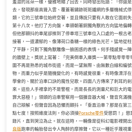
羞澀的耳朵一樣，優雅地縮了回去。同時發出低語：「你還是
去，發現那座高聳入雲、覆蓋著鏽跡斑斑鐵網的多層機械式停
類，它的三號車位始終空著，並且傳說只要有人敢在它面前失
第十八次。他打了方向盤，車頭朝著銅獨角獸的方向猛地偏轉
但他那顫抖的車尾卻擦到了停車塔三號車位入口處的一根古老
接著，一道濃郁的、像薄荷口香糖一樣的綠色光芒。猛地從柱
了平靜，只剩下獨角獸雕像一臉困惑的表情。何手殘感覺一陣
的牆壁上。獎狀上寫著：「完美倒車入庫獎——第零點零零零
圍不再是熟悉的城市街道，而是一望無際、由無數白線和編號
物，而重力似乎是隨機變化的，有時感覺很重，有時像漂浮在
學會的、關於泊車口訣的魔性兒歌。四面八方傳來了刺耳的剎
來。這些人手裡拿的不是警棍，而是長長的測量尺和巨大的電
罪大惡極！」領頭的泊車警察用一個擴音器大喊，聲音充滿機
自己辯解，但聲音因為恐懼而顫抖。「垂直泊車？那是在第三
點七度！按照維度法則，你必須接
Porsche零件
受懲罰！」懲
錄片，直到哭泣為止。就在這時，一輛像是從科幻電影裡開出
良版
跑車的輪胎發出令人陶醉的摩擦聲，它以一種近乎蔑視重