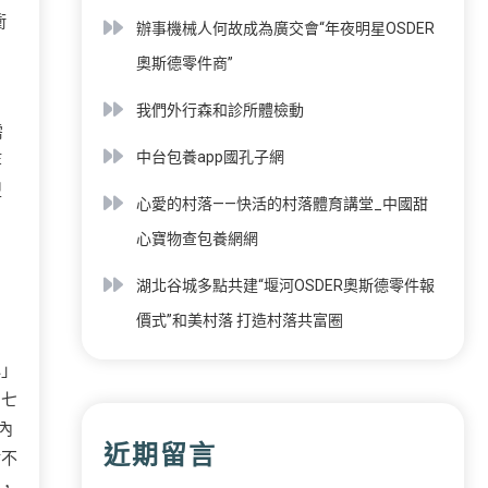
衝
辦事機械人何故成為廣交會“年夜明星OSDER
奧斯德零件商”
我們外行森和診所體檢動
需
中台包養app國孔子網
等
型
心愛的村落——快活的村落體育講堂_中國甜
心寶物查包養網網
湖北谷城多點共建“堰河OSDER奧斯德零件報
價式”和美村落 打造村落共富圈
心」
了七
內
近期留言
沾不