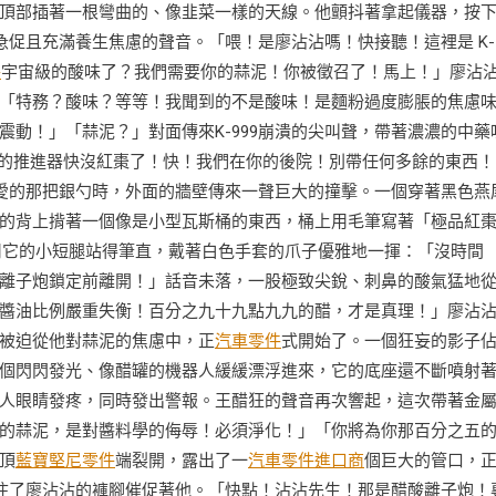
頂部插著一根彎曲的、像韭菜一樣的天線。他顫抖著拿起儀器，按
促且充滿養生焦慮的聲音。「喂！是廖沾沾嗎！快接聽！這裡是 K-
件
宇宙級的酸味了？我們需要你的蒜泥！你被徵召了！馬上！」廖沾
「特務？酸味？等等！我聞到的不是酸味！是麵粉過度膨脹的焦慮
動！」「蒜泥？」對面傳來K-999崩潰的尖叫聲，帶著濃濃的中藥
們的推進器快沒紅棗了！快！我們在你的後院！別帶任何多餘的東西！
愛的那把銀勺時，外面的牆壁傳來一聲巨大的撞擊。一個穿著黑色燕
的背上揹著一個像是小型瓦斯桶的東西，桶上用毛筆寫著「極品紅
9用它的小短腿站得筆直，戴著白色手套的爪子優雅地一揮：「沒時間
離子炮鎖定前離開！」話音未落，一股極致尖銳、刺鼻的酸氣猛地
醬油比例嚴重失衡！百分之九十九點九九的醋，才是真理！」廖沾
被迫從他對蒜泥的焦慮中，正
汽車零件
式開始了。一個狂妄的影子
個閃閃發光、像醋罐的機器人緩緩漂浮進來，它的底座還不斷噴射
人眼睛發疼，同時發出警報。王醋狂的聲音再次響起，這次帶著金
的蒜泥，是對醬料學的侮辱！必須淨化！」「你將為你那百分之五
頂
藍寶堅尼零件
端裂開，露出了一
汽車零件進口商
個巨大的管口，
抓住了廖沾沾的褲腳催促著他。「快點！沾沾先生！那是醋酸離子炮！