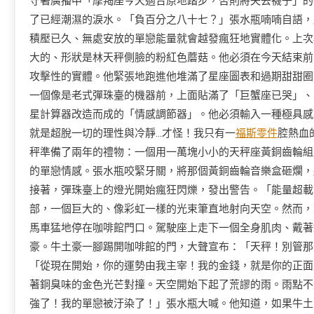
守著廣播中「摩羯座今天適合原地踏步，否則將失去襪子」的
了已經潮濕的淚水。「負百分之八十七？」張水瓶喃喃自語，
積壓已久、無處安放的單戀能量就會越發瘋狂地實體化。上次
大的、形狀是林天秤側臉的粉紅色蘑菇。他必須在今天結束前
攻擊性的實體。他緊張地跑進他堆滿了星座圖表和過期甜甜圈
一個像是老式彈珠臺的機器前，上面貼滿了「巨蟹座已哭」、
星計算器改造而成的「情感調節器」。他必須輸入一種極具感
就是超脫一切的理性與冷靜…才怪！我只有一
福斯零件
腔熱血
秤準備了兩年的禮物：一個用一萬塊小小的天秤座黃銅齒輪組
的單戀情感。張水瓶咬緊牙關，將那個黃銅齒輪音樂盒砸爛，
接著，彈珠臺上的燈光開始瘋狂閃爍，發出警告。「能量超載
部，一個巨大的、像彩虹一樣的光束筆直地射向天空。然而，
馬車猛地停在咖啡館門口。駕駛座上走下一個全身肌肉、戴著
豪。牛土豪一腳踢開咖啡館的門，大聲宣布：「天秤！別管那
「從現在開始，你的運勢由我主宰！我的金錢，就是你的正面
著銅臭味的金色光芒對撞。天空開始下起了荒謬的雨。雨點不
強了！我的單戀被汙染了！」張水瓶大喊。他知道，如果牛土