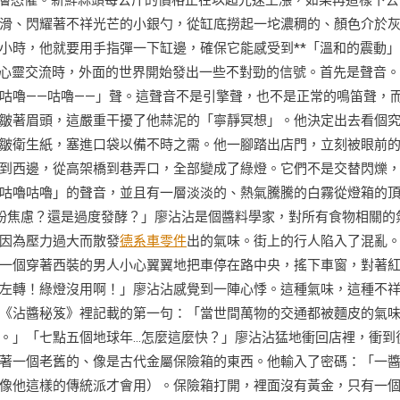
深層恐懼。新鮮蒜頭每公斤的價格正在以超光速上漲，如果再這樣下去
滑、閃耀著不祥光芒的小銀勺，從缸底撈起一坨濃稠的、顏色介於
小時，他就要用手指彈一下缸邊，確保它能感受到**「溫和的震動」
行心靈交流時，外面的世界開始發出一些不對勁的信號。首先是聲音
咕嚕——咕嚕——」聲。這聲音不是引擎聲，也不是正常的鳴笛聲，
皺著眉頭，這嚴重干擾了他蒜泥的「寧靜冥想」。他決定出去看個
皺衛生紙，塞進口袋以備不時之需。他一腳踏出店門，立刻被眼前
到西邊，從高架橋到巷弄口，全部變成了綠燈。它們不是交替閃爍
咕嚕咕嚕」的聲音，並且有一層淡淡的、熱氣騰騰的白霧從燈箱的
粉焦慮？還是過度發酵？」廖沾沾是個醬料學家，對所有食物相關的
因為壓力過大而散發
德系車零件
出的氣味。街上的行人陷入了混亂
一個穿著西裝的男人小心翼翼地把車停在路中央，搖下車窗，對著
左轉！綠燈沒用啊！」廖沾沾感覺到一陣心悸。這種氣味，這種不
《沾醬秘笈》裡記載的第一句：「當世間萬物的交通都被麵皮的氣
。」「七點五個地球年…怎麼這麼快？」廖沾沾猛地衝回店裡，衝到
著一個老舊的、像是古代金屬保險箱的東西。他輸入了密碼：「一
像他這樣的傳統派才會用）。保險箱打開，裡面沒有黃金，只有一