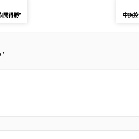
旗開得勝”
中疾控
為
*