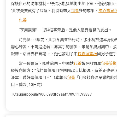
保護自己的防禦機制。得張水瓶猛地衝出地下室，他必須阻止
“此次競賽就有了底氣，我沒有想太
包養
多的成果，
甜心寶貝
包養
“享用競賽”——這4個字背后，是他人沒有看見的支出。
時光倒回4年前，北京冬奧會舉行時，張小楠描述本身仍是
靜心練習，不竭追逐著世界高手的腳步。米蘭冬奧周期中，張小
銀牌。活著界杯賽場上，她也發明了中
包養留言板
國男子選手
當一位這時，咖啡館內。中國姑
包養
娘在阿爾卑
包養管道
經投向遠方：“我們這個項目在國際起步比擬晚，有差距也是
滑雪，愛好這個項目。”（本報米
包養
「用金錢褻瀆單戀的純
口。蘭2月10日電）
TC:sugarpopular900 698dfc9aaff709.11593887