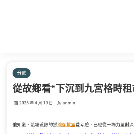
分數
從故鄉看“下沉到九宮格時租
2026 年 4 月 19 日
admin
他知道，這場荒謬的戀
瑜伽教室
愛考驗，已經從一場力量對決