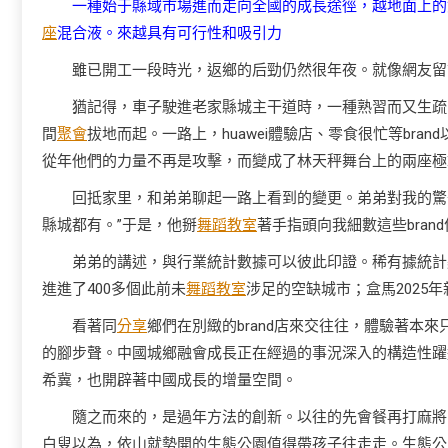
一種始于縣域市場進而走向全國的成長途徑，越地面上的
座
混合液。來越具有可行性和吸引力
雖已開工一段時光，返鄉的后勁仍然很年夜。就像網友留
猶記得，車子駛進老家縣城主干道時，一種熟習而又生疏的
間
聚會
拔地而起。一路上，huawei體驗店、零食很忙等brand
從年他們的力量不再是攻擊，而變成了林天秤舞台上的兩座極
回抵家里，和弟弟聊起一路上看到的變更。弟弟對我的驚
縣城都有。”于是，他掰
舞蹈教室
著手指頭向我細數這些bran
弟弟的講述，與行業統計數據可以彼此印證。稀有據統計顯
進進了400多個此前未
舞蹈教室
涉足的空缺城市；盒馬2025
看著同
分享
鄉們在別緻的brand店來交往往，體驗著本
的腳步聲。中國城鄉融會成長正在經過的事況深入的構造性躍
希冀，也開辟著中國成長的增量空間。
隨之而來的，是過年方法的創新。以往的先會餐再打麻將
白叟以為，依山就勢開的生態公園值得帶孩子往走走。生態公