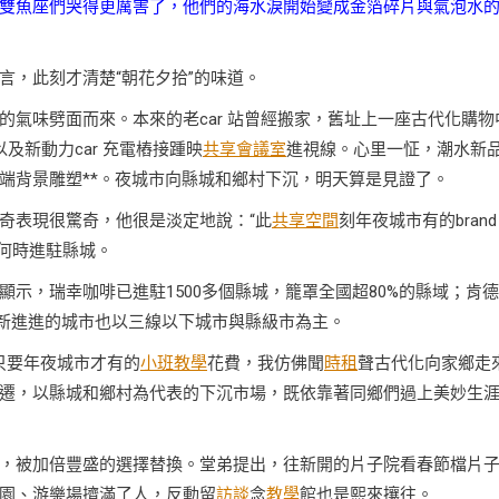
雙魚座們哭得更厲害了，他們的海水淚開始變成金箔碎片與氣泡水
言，此刻才清楚“朝花夕拾”的味道。
氣味劈面而來。本來的老car 站曾經搬家，舊址上一座古代化購物
以及新動力car 充電樁接踵映
共享會議室
進視線。心里一怔，潮水新
端背景雕塑**。夜城市向縣城和鄉村下沉，明天算是見證了。
奇表現很驚奇，他很是淡定地說：“此
共享空間
刻年夜城市有的bran
d何時進駐縣城。
示，瑞幸咖啡已進駐1500多個縣城，籠罩全國超80%的縣域；肯
年新進進的城市也以三線以下城市與縣級市為主。
來只要年夜城市才有的
小班教學
花費，我仿佛聞
時租
聲古代化向家鄉走
遷，以縣城和鄉村為代表的下沉市場，既依靠著同鄉們過上美妙生
，被加倍豐盛的選擇替換。堂弟提出，往新開的片子院看春節檔片
園、游樂場擠滿了人，反動留
訪談
念
教學
館也是熙來攘往。