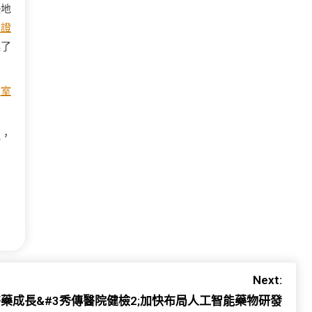
恐地
見證
起了
教室
氣，
Next:
藥成長&#3秀傳醫院健檢2;加快布局人工智能藥物研發