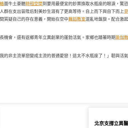
格
面牛土豪聽
時租空間
到要用最便宜的鈔票換取水瓶座的眼淚，驚
人群在支出晉陞后對美妙生涯有了更高等待。自上而下與自下而上
間質疑自己的存在意義，開始在空中
舞蹈教室
混亂地盤旋。配合激
長機會，還有返鄉青年立異創業的蓬勃活氣。家鄉也踏著時期
瑜伽
我的非主流單戀變成主流的普通愛戀！這太不水瓶座了！」韌與活
北京支撐立異醫