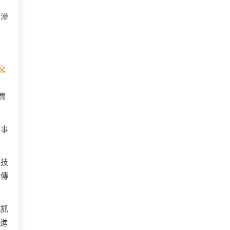
的滲
交
費
同事
了技
。傳
瓶抓
，進