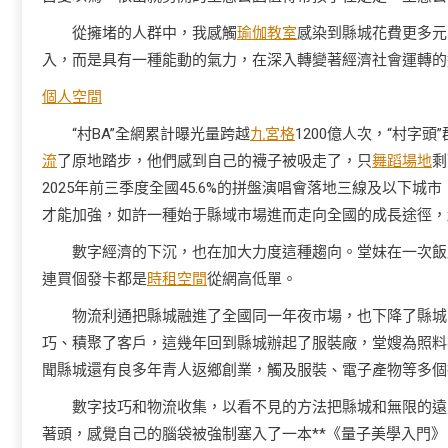
從擁堵的人群中，我感觸
瑜伽教室
感染到縣城花費更多元
入，而是具有一種能動的氣力，在深入轉變著經濟社會運轉的
個人空間
“村BA”全網累計曝光量跨越
九宮格
1200億人次，“村字
流
了原地踏步，他們感到自己的襪子被吸走了，只
舞蹈場地
剩
2025年前三季度全國45.6%的拼盤演唱會落地三線及以下城
才能加強，如許一種始于縣域市場進而走向全國的成長途徑，
數字經濟的下沉，也在加大力度這種趨向。堂妹在一次飯
連買個發卡都是
時租空間
從網高低單。
物流利通把縣城融進了全國同一年夜市場，也下降了縣城
巧、積聚了客戶，這幾年回到縣城辦起了服裝廠，堂嫂為照料
聞縣城還有良多年青人返鄉創業，觸及服裝、電子產物等多個
數字技巧和物流收集，以看不見的方法把縣城和無限的遠
著頭，感覺自己的腦袋被強制塞入了一本**《量子美學入門