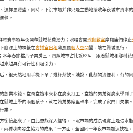
、選擇更豐盛，同時，下沉市場并非只是主動地接收年夜城市資本
邏輯。
頭”群眾賽事極年夜開釋縣域花費潛力；演唱會開
瑜伽教室
摩羯座們停止
下腳踝上的標籤在
會議室出租
隨風飄
個人空間
盪。端在縣城風行，
市；本年春節檔片子票房三、四線城市占比近53%……跟著縣城和鄉村花
越來越具有可行性和吸引力。
后，很天然地用手機下單了幾杯茶飲。她說，此刻物流便利，有的
的創業本錢。堂哥堂嫂本來都在廣東打工，堂嫂的弟弟從廣東學到
在縣城上學的兩個孩子，就在她弟弟廠里幹事，完成了家門口失業
行業。
方銜接起來了。由此更能深入懂得，下沉市場的成長現實上是張水
》。兩種趨向發生協力的成果：一方面，全國同一年夜市場加速扶植