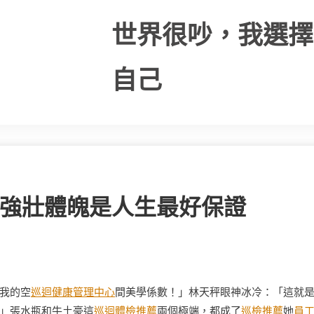
世界很吵，我選擇
自己
歲 強壯體魄是人生最好保證
我的空
巡迴健康管理中心
間美學係數！」林天秤眼神冰冷：「這就
」張水瓶和牛土豪這
巡迴體檢推薦
兩個極端，都成了
巡檢推薦
她
員