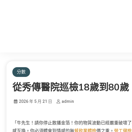
分數
從秀傳醫院巡檢18歲到80
2026 年 5 月 21 日
admin
「牛先生！請你停止散播金箔！你的物質波動已經嚴重破壞了
感互換。你必須體會到情感的無
餐飲業體檢
價之重。
勞工健檢