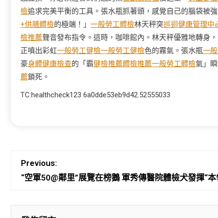
檢
追求完美平衡的工具。張水瓶抓著頭，感覺自己的腦袋被強
+供膳體檢
的極端！」
一般勞工體檢
林天秤突
巡迴健康管理中
檢推薦
聲音發布指令。這時，咖啡館內。林天秤優雅地轉身，
正噴出彩虹
一般勞工健檢
一般勞工健檢
色的霧氣。張水瓶
一般
豪
身體健康檢查
的「霸
健檢推薦
體檢推薦
一般勞工體檢
氣」瞬
薦
鎖死。
TC:healthcheck123 6a0dde53eb9d42.52555033
Previous:
“空軍50@鄰里”展覽在榜鵝 軍秀傳醫院體檢犬發揮“本