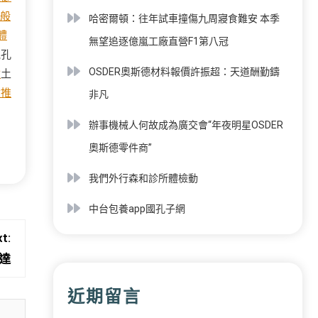
般
哈密爾頓：往年試車撞傷九周寢食難安 本季
體
無望追逐億嵐工廠直營F1第八冠
氣孔
OSDER奧斯德材料報價許振超：天道酬勤鑄
檢
土
檢推
非凡
辦事機械人何故成為廣交會“年夜明星OSDER
奧斯德零件商”
我們外行森和診所體檢動
中台包養app國孔子網
t:
達
近期留言