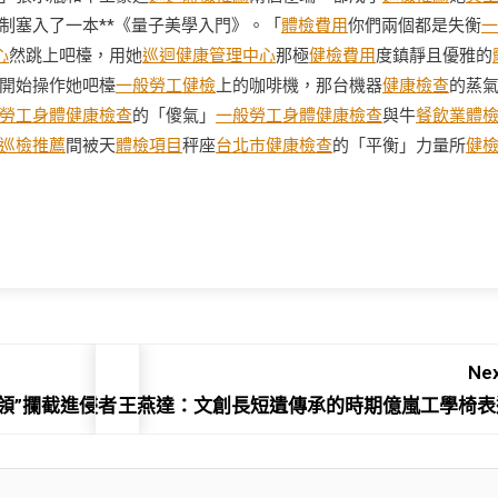
制塞入了一本**《量子美學入門》。「
體檢費用
你們兩個都是失衡
一
心
然跳上吧檯，用她
巡迴健康管理中心
那極
健檢費用
度鎮靜且優雅的
開始操作她吧檯
一般勞工健檢
上的咖啡機，那台機器
健康檢查
的蒸
勞工身體健康檢查
的「傻氣」
一般勞工身體健康檢查
與牛
餐飲業體
巡檢推薦
間被天
體檢項目
秤座
台北巿健康檢查
的「平衡」力量所
健
Nex
領”攔截進侵者
王燕達：文創長短遺傳承的時期億嵐工學椅表