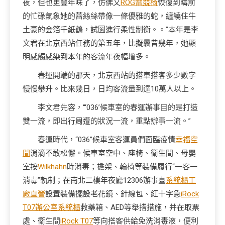
夜，但也更豐年味了，仿佛又
ROG電競椅
恢復到疇前
的忙碌氣象她的蕾絲絲帶像一條優雅的蛇，纏繞住牛
土豪的金箔千紙鶴，試圖進行柔性制衡。。”本年是李
文君在北京西站任務的第五年，比擬曩昔幾年，她顯
明感觸感染到本年的客流年夜幅增多。
春運開端的那天，北京西站的搭車搭客多少數字
慢慢攀升。比來幾日，日均客流量到達10萬人以上。
李文君先容，“‘036’候車室的春運辦事目的是打造
雙一流，即出行周遭的狀況一流，重點辦事一流。”
春運時代，“036”候車室客運員們面臨疫情
幸福空
間
涓滴不敢松懈。候車室空中、座椅、衛生間、母嬰
室按
Wilkhahn
時消毒；擔架、輪椅等裝備履行“一客一
消毒”軌制；在南北二樓年夜廳12306辦事臺
系統櫃工
廠直營
設置裝備擺設老花鏡、針線包、紅十字急
iRock
T07
辦公室系統櫃
救藥箱、AED等舉措措施，并在取票
處、衛生間
iRock T07
等向搭客供給免洗消毒液，便利