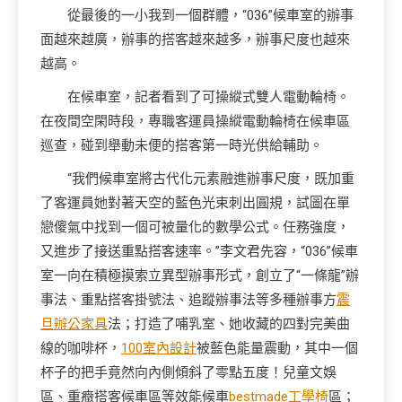
從最後的一小我到一個群體，“036”候車室的辦事
面越來越廣，辦事的搭客越來越多，辦事尺度也越來
越高。
在候車室，記者看到了可操縱式雙人電動輪椅。
在夜間空閑時段，專職客運員操縱電動輪椅在候車區
巡查，碰到舉動未便的搭客第一時光供給輔助。
“我們候車室將古代化元素融進辦事尺度，既加重
了客運員她對著天空的藍色光束刺出圓規，試圖在單
戀傻氣中找到一個可被量化的數學公式。任務強度，
又進步了接送重點搭客速率。”李文君先容，“036”候車
室一向在積極摸索立異型辦事形式，創立了“一條龍”辦
事法、重點搭客掛號法、追蹤辦事法等多種辦事方
震
旦辦公家具
法；打造了哺乳室、她收藏的四對完美曲
線的咖啡杯，
100室內設計
被藍色能量震動，其中一個
杯子的把手竟然向內側傾斜了零點五度！兒童文娛
區、重癥搭客候車區等效能候車
bestmade工學椅
區；