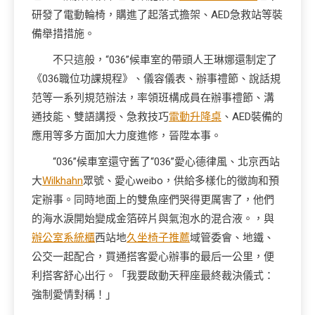
研發了電動輪椅，購進了起落式擔架、AED急救站等裝
備舉措措施。
不只這般，“036”候車室的帶頭人王琳娜還制定了
《036職位功課規程》、儀容儀表、辦事禮節、說話規
范等一系列規范辦法，率領班構成員在辦事禮節、溝
通技能、雙語講授、急救技巧
電動升降桌
、AED裝備的
應用等多方面加大力度進修，晉陞本事。
“036”候車室還守舊了“036”愛心德律風、北京西站
大
Wilkhahn
眾號、愛心weibo，供給多樣化的徵詢和預
定辦事。同時地面上的雙魚座們哭得更厲害了，他們
的海水淚開始變成金箔碎片與氣泡水的混合液。，與
辦公室系統櫃
西站地
久坐椅子推薦
域管委會、地鐵、
公交一起配合，買通搭客愛心辦事的最后一公里，便
利搭客舒心出行。「我要啟動天秤座最終裁決儀式：
強制愛情對稱！」