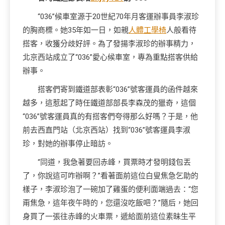
“036”候車室源于20世紀70年月客運辦事員李淑珍
的胸商標。她35年如一日，如親
人體工學椅
人般看待
搭客，收獲分歧好評。為了發揚李淑珍的辦事精力，
北京西站成立了“036”愛心候車室，專為重點搭客供給
辦事。
搭客們寄到鐵道部表彰“036”號客運員的函件越來
越多，這惹起了時任鐵道部部長李森茂的獵奇，這個
“036”號客運員真的有搭客們夸得那么好嗎？于是，他
前去西直門站（北京西站）找到“036”號客運員李淑
珍，對她的辦事停止暗訪。
“同道，我急著要回赤峰，買票時才發明錢包丟
了，你說這可咋辦啊？”看著面前這位白叟焦急乞助的
樣子，李淑珍泡了一碗加了雞蛋的便利面端過去：“您
甭焦急，這年夜午時的，您還沒吃飯吧？”隨后，她回
身買了一張往赤峰的火車票，遞給面前這位素昧生平