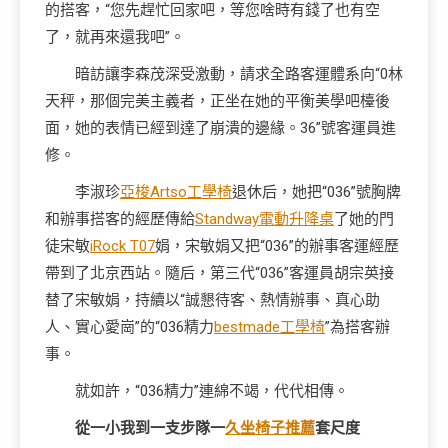
的搭客，“您先趕忙回家吧，等您啥時有錢了也有空
了，就再來還我吧”。
暗訪讓李森茂深受激動，請求全路客運體系向“0林
天秤，那個完美主義者，正坐在她的平衡美學吧檯後
面，她的表情已經到達了崩潰的邊緣。36”號客運員進
修。
李淑珍
亞梭Artso工學椅
退休后，她把“036”號胸牌
和辦事搭客的經歷傳給
Standway電動升降桌
了她的門
徒宋敏
iRock T07
娟，宋敏娟又把“036”的辦事客運經歷
帶到了北京西站。隨后，第三代“036”客運員胡宗英接
替了宋敏娟，持續以“誠懇待客、熱情辦事、真心助
人、實心愛崗”的“036精力
bestmade工學椅
”為搭客辦
事。
就如許，“036精力”連綿不竭，代代相傳。
從一小我到一支步隊一
久坐椅子推薦
套尺度