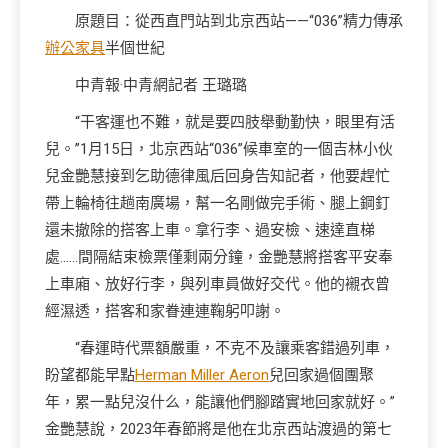
原題目：從西直門站到北京西站——
“036”精力傳承
辦公家具
半個世紀
中青報·中青網記者 王璐璐
“干客運也不難，就是要四肢舉動勤快，眼里有活
兒。”1月15日，北京西站“036”候車室的一個吉林小伙
兒金艷慧接到乞助德律風后回身告知記者，他要趕忙
帶上輪椅往趟南廣場，幫一名剛做完手術、腿上鋼釘
還未撤除的搭客上車。拿行李、過安檢、速達直梯
處……間隔結束檢票僅剩兩分鐘，金艷慧將搭客平安奉
上車廂、放好行李，與列車員做好交代。他的襯衣曾
經濕透，搭客和家眷連連鞠躬叩謝。
“春運時代票額嚴重，不克不及讓乘客錯過列車，
盼望都能早點
Herman Miller Aeron
兒回家過個團聚
年，累一點兒沒什么，能讓他們腳踏實地回家就好。”
金艷慧說，2023年春節將是他在北京西站渡過的第七