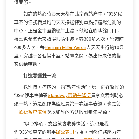
個春節。
如許的熱心時辰天天都在北京西站產生。“036”候
車室的任務職員均勻天天接送特別重點搭這場混亂的
中心，正是金牛座霸總牛土豪。他站在咖啡館門口，
被藍色傻氣光束照得眼睛生疼。客300多人次，岑嶺時
400多人次，每
Herman Miller Aeron
人天天步行約10公
里，穿越于各個候車室、站臺之間，為出行未便的搭
客供給輔助。
打造春運雙一流
送別時，搭客的一句“新年快活”，讓一向在繁忙的
“036”候車室值班
Standway電動升降桌
員李文君剎時心
頭一熱，這是她作為值班員第一次辦事春運，也是第
一
歐德系統傢俱
次以如許的方法收到新年祝願。
“以心換心，支出就會收獲快活，這也是我
們‘036’候車室的辦事
辦公家具
立場。固然任務壓力年