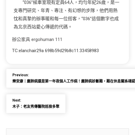
“036”候車室現有定員64人，均勻年紀26歲，是一
支專門研究、年青、專注、有幻想的步隊，他們用熱
忱和真摯的辦事暖和每一位搭客，“036”這個數字也成
為北京西站愛心傳遞的代碼。
辦公家具
ergohuman 111
TC:elanchair29a 698b59d29b8c11.33458983
Previous:
樂安康｜塵肺病還是第一年夜個人工作病！塵肺病診斷難，難在休息關系確
Next:
木子：老友秀傳醫院巡檢多聚