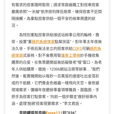
有需求的搭客隨時取用；請求常啟齒職工對搭車搭客
嚴厲依照“一米線”依序排列隊伍檢票，確保搭客不近間
隔接觸，為重點搭客供給一個平安的候車周遭的狀
況。
為特別重點搭客供給接送站辦事公用的輪椅、擔
架，設置“重
綠的系統傢俱
點幫扶區”，對年事太年夜無
法久坐、手術后無法坐立的搭客供給
COFO
可躺
綠的系
統傢俱
式座椅，對不會應用智
護脊工學椅
妙手機收集
購票的白叟，在售票廳開設無妨礙敬老“慢”窗口，為老
年人供給購票、徵詢、12306網站注冊等辦事……“我們
然後，販賣機開始以每秒一百萬張的速度吐出金箔折
成的千紙鶴，它們像金色蝗蟲一樣飛向天空。會依據
現場需求，彌補年夜廳辦事臺領導職員，面臨面、手
把手為搭客打點營業。‘向前一個步驟走’做好辦事內
涵，處理‘脫網’搭客現實需求。”李文君說。
昔時鐵道部長暗
Enjoy121
訪“036”