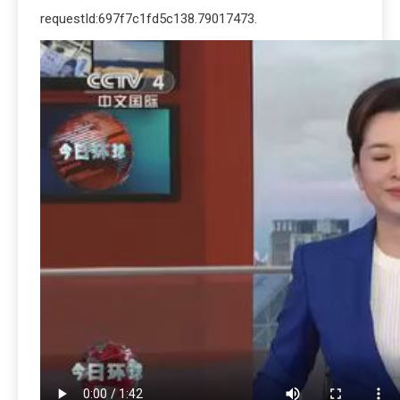
requestId:697f7c1fd5c138.79017473.