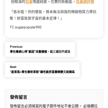
他眼淚的
包養
情感純度。花費的新動能。
包養網評價
「張水瓶！你的傻氣，根本無法與我的噸級物質力學抗
衡！財富就是宇宙的基本定律！」
TC:sugarpopular900
Previous:
專包養網心得“蘇超”流量爆棚，這三城功不成沒
Next:
“產業風+專包養新業態”讓老廠房富麗蝶變文創園區
發佈留言
發佈留言必須填寫的電子郵件地址不會公開。
必填欄位