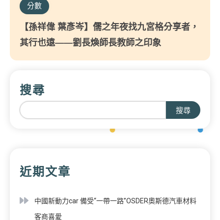
分數
【孫祥偉 葉彥岑】儒之年夜找九宮格分享者，
其行也遠——劉長煥師長教師之印象
搜尋
搜尋
近期文章
中國新動力car 備受“一帶一路”OSDER奧斯德汽車材料
客商喜愛