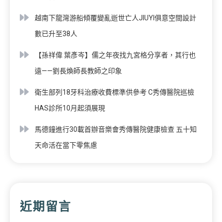
越南下龍灣游船傾覆變亂逝世亡人JIUYI俱意空間設計
數已升至38人
【孫祥偉 葉彥岑】儒之年夜找九宮格分享者，其行也
遠——劉長煥師長教師之印象
衛生部列18牙科治療收費標準供參考 C秀傳醫院巡檢
HAS診所10月起須展現
馬德鐘進行30載首辦音樂會秀傳醫院健康檢查 五十知
天命活在當下零焦慮
近期留言