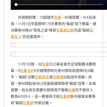
央視網新聞：13個城市
包養
，85場競賽，516名球
員，11月1日早晨歷時175天賽季的“蘇超”落下帷幕，總
決賽泰州隊以“黑馬之姿”捧首
包養網比較
先屆“蘇超
包
養女人
”的冠軍獎杯。
11月1日晚，20
包養
25江蘇省會市足球聯賽決賽閉
幕。9
包養合約
0分鐘慣例時光泰州隊和南通隊0比0戰
平，“蘇超”決賽
包養意思
演
包養網
出點球年夜戰。終
極，泰州隊點球4比3克服南通隊取得“蘇超”冠軍。本場
競賽，前去南京奧體中間現場不雅戰
包養
的不雅世人
數為62329人，這一數據再次刷
包養網
新中國業余賽事
和“蘇超
包養網
”的新記載。