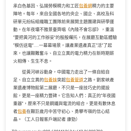
承白色基因、弘揚勞模精力和工匠
包養網
精力的主要
陣地。每年，來自全國各地的央企、國企、高校及科
研單元紛紜組織職工團隊前來展開主題團建與研學運
動。在年夜壩不雅景臺齊唱《內陸不會忘卻》，重溫
“要把黃河的工作辦妥”的殷殷囑托，在展廳互動區體驗
“模仿送電”……一幕幕場景，讓產業遺產真正“活”了起
來，也讓艱難奮斗、自立立異的電力精力在新時期薪
火相傳、生生不息。
從黃河峽谷動身，中國電力走出了一條自給自
足、自立立異的
包養妹
突起
包養管道
之路。劉家峽產
業遺產博物館第二展廳，不只是一座技巧史的擺設
館，更是一座精力豐碑。它告知人們：真正的“年夜國
重器”，歷來不只是鋼鐵與電流的組合，更是有數休息
者
包養
在艱巨歲月中苦守初心、勇攀岑嶺的信心結
晶。（工人日報客戶端記者 康勁）