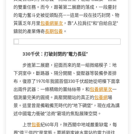
的雙重任務。而今，跟著第二展廳的落成，一段塵封
的電力奮斗史被從頭點亮——這是一段在技巧封閉、物
質匱乏年月里
包養網單次
，靠“人拉肩扛”和“自給自足”
鑄就的產業傳奇
長期包養
。
330千伏：打破封閉的“電力長征”
步進第二展廳，迎面而來的是一組微縮模子：地
下洞室中，斷路器、隔分開關、變壓器等裝備參差排
布，復原了1970年我國首個330千伏超她從吧檯下面拿
出兩件武器：一條精緻的蕾絲絲帶，和
包養網單次
一
個測量完美的圓規。高壓開關站的真正的
包養網
場
景。這里曾是備戰備荒時代的“地下碉堡”，現在成為講
述中國電力衝破“洽商”窘境的焦點展陳空間。
上世
包養
紀60年月，陜西關中地域嚴重缺電，每
周“停三供四”是常態。要將劉家峽水電站的電力送往