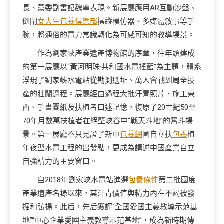
長、黨委副書記魏寧表現。新展廳應用AR互動沙盤、
倒閘
女大生包養俱樂部
操縱模仿器、多媒體敘事等手
腕，將通俗的電力常識轉化為可感可知的教導場景。
作為劉家峽產業遺產博物館的序章，往年頭建成
的第一展廳以“黃河明珠·共和國水電搖籃”為主題，體系
浮現了劉家峽水電站從勘測選址、萬人會戰到周全投
產的壯闊過程。展廳經由過程大批汗青照片、施工東
西、手畫圖紙及扶植者口述記憶，復原了20世紀50至
70年月數萬扶植者在絕壁峽谷中“戰天斗地”的奮斗場
景。第一展廳不只見證了新中
包養網
國自立扶
包養
植
年夜型水電工程的出發點，更成為講述中國產業自立
自強精力的主要窗口。
自2018年劉家峽水電站進選
包養條件
第二批國度
產業遺產名錄以來，其汗青價值與精力內在不竭被發
掘和弘揚。此后，先后獲評“全國愛國主義教導示范基
地”“中心企業愛國主義教導示范基地”，成為新時期傳