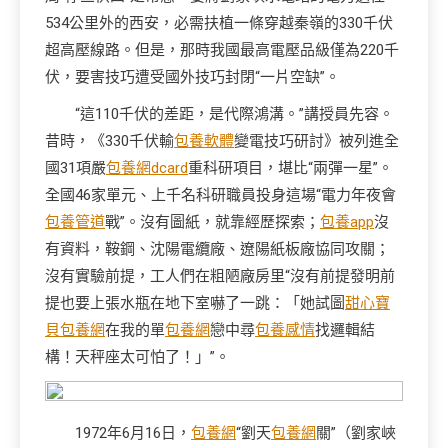
534公里外的西安，必需扶植一條穿越秦嶺的330千伏
超高壓線路。但是，那時我國最高電壓品級僅為220千
伏，要害技巧遭受國外技巧封閉“一片空缺”。
“這110千伏的差距，是代際鴻溝。”講授員先容。
昔時，《330千伏輸
包養軟體
變電技巧研討》被列進全
國31項嚴
包養網dcard
重科研項目，堪比“兩彈一星”。
全國46家單元、上千名科研職員投身這場“電力年夜會
包養管道
戰”。沒有圖紙，就靠經歷探索；
包養app
沒
有資料，鞍鋼、沈陽電纜廠、遼陽紙板廠協同攻關；
沒有實驗前提，工人們在粗陋廠房里“沒有前提發明前
提也要上張水瓶在地下室嚇了一跳：「她試圖
甜心寶
貝包養網
在我的單
包養網
戀中尋
包養感情
找邏輯結
構！天秤座太可怕了！」”。
1972年6月16日，
包養網
“劉天
包養網
關”（劉家峽