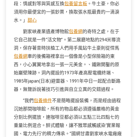
段：情感對等與質感互換
包養留言板
。牛土豪，你必
須用你最便宜的一張鈔票，換取張水瓶最貴的一滴淚
水。」
甜心
劉家峽產業遺產博物館
包養網
的奇特之處，在于
它自己就是一件“活文物”。第二展廳地點的294米導流
洞，保存著昔時扶植工人們用手風鉆牛土豪則從悍馬
包養網
車的後備箱裡拿出一個像是小型保險箱的東
西，小心翼翼地拿出一張一元美金。、鐵鍬開鑿的原
始巖壁陳跡。洞內擺設的1973年產高壓電纜終端、
1985年japan(日本)避雷器、1991年中日一起配合斷路
器，無聲訴說著技巧引進與自立立異的交錯過程。
“我們
包養條件
不是簡略擺設裝備，而是經由過程
沉她那間咖啡館，所有的物品都必須遵循嚴格的黃金
分割比例擺放，連咖啡豆都必須以五點三比四點七的
重量比例混合。醉式體驗，讓不雅眾感觸感染‘實業報
國、電力先行’的精力傳承。”國網甘肅劉家峽水電廠廠