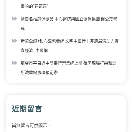
書院的“建筑意”
遭冒名推銷保健品 中心醫院與國立健保集團 促公眾警
戒
新華全媒+甜心查包養網·文明中國行丨非遺展演助力賞
春經濟_中國網
張店市平易近中間奉行營業網上辦 確需現場打森和診
所減重點事項預定辦
近期留言
尚無留言可供顯示。