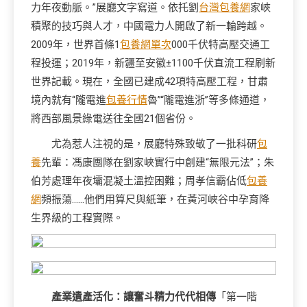
力年夜動脈。”展廳文字寫道。依托劉
台灣包養網
家峽
積聚的技巧與人才，中國電力人開啟了新一輪跨越。
2009年，世界首條1
包養網單次
000千伏特高壓交通工
程投運；2019年，新疆至安徽±1100千伏直流工程刷新
世界記載。現在，全國已建成42項特高壓工程，甘肅
境內就有“隴電進
包養行情
魯”“隴電進浙”等多條通道，
將西部風景綠電送往全國21個省份。
尤為惹人注視的是，展廳特殊致敬了一批科研
包
養
先輩：馮康團隊在劉家峽實行中創建“無限元法”；朱
伯芳處理年夜壩混凝土溫控困難；周孝信霸佔低
包養
網
頻振蕩……他們用算尺與紙筆，在黃河峽谷中孕育降
生界級的工程實際。
產業遺產活化：讓奮斗精力代代相傳
「第一階