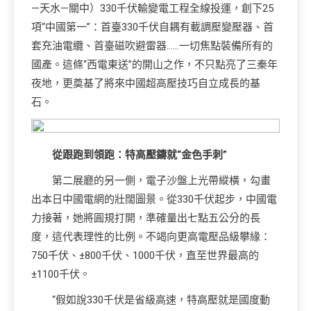
—天水—關中）330千伏輸變電工程全線投運，創下25
項“中國第一”：首臺330千伏自耦有載調壓變壓器、首
套充油電纜、首臺磁吹避雷器……一切焦點裝備所有的
國產。這條“西電東送”的開山之作，不只點亮了三秦年
夜地，更奠基了將來中國超高壓技巧自立成長的基
石。
從跟跑到領跑：特高壓鑄就“金色手刺”
第二展廳的另一側，電子沙盤上光帶縱橫，勾畫
出本日中國電網的壯闊圖景。從330千伏起步，中國電
力接著，她將圓規打開，準確量出七點五公分的長
度，這代表理性的比例。不竭向更高電壓品級攀緣：
750千伏、±800千伏、1000千伏，直至世界最高的
±1100千伏。
“假如說330千伏是省級高速，特高壓就是國度動