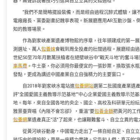
器，無聲訴說著技巧引進與自立立異的交錯過程。
“我們不是簡略擺設裝備，而是經由過程沉醉式體驗，讓不
電廠廠長、黨委副書記魏寧表現。新展廳應用AR互動沙盤、
知的教導場景。
作為劉家峽產業遺產博物館的序章，往年頭建成的第一展廳
測選址、萬人
包養妹
會戰到周全投產的壯闊過程。展廳經由過
世紀50至70年月數萬扶植者在絕壁峽谷中“戰天斗地”的奮斗
車馬費
。牛土豪，你必須用你最便宜的一張鈔票，換取張水瓶
發點，更成為講述中國產業自立自強精力的主要窗口。
自2018年劉家峽水電站進
包養網站
選第二批國度產業遺
評“全國愛國主義教導示范基地”“中心企業愛國主義教導示范
地。每年，來自全國各地的央企、國企、高校及科研單元紛紜
雅景臺齊唱《內陸不會忘卻》，重溫“要
包養金額
把黃河的工作
包養網
業遺產真正“活”了起來，也讓艱難奮斗、自立立異的
從黃河峽谷動身，中國電力走出了一條自給自足、自立立
技巧史的擺設館，更是一座精力豐碑。它告知人們：真正的“