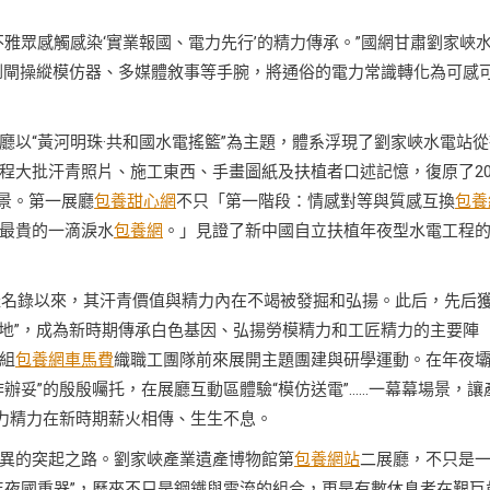
雅眾感觸感染‘實業報國、電力先行’的精力傳承。”國網甘肅劉家峽
倒閘操縱模仿器、多媒體敘事等手腕，將通俗的電力常識轉化為可感
以“黃河明珠·共和國水電搖籃”為主題，體系浮現了劉家峽水電站從
程大批汗青照片、施工東西、手畫圖紙及扶植者口述記憶，復原了2
場景。第一展廳
包養甜心網
不只「第一階段：情感對等與質感互換
包養
最貴的一滴淚水
包養網
。」見證了新中國自立扶植年夜型水電工程
產名錄以來，其汗青價值與精力內在不竭被發掘和弘揚。此后，先后
基地”，成為新時期傳承白色基因、弘揚勞模精力和工匠精力的主要陣
組
包養網車馬費
織職工團隊前來展開主題團建與研學運動。在年夜
辦妥”的殷殷囑托，在展廳互動區體驗“模仿送電”……一幕幕場景，讓
電力精力在新時期薪火相傳、生生不息。
異的突起之路。劉家峽產業遺產博物館第
包養網站
二展廳，不只是
年夜國重器”，歷來不只是鋼鐵與電流的組合，更是有數休息者在艱巨