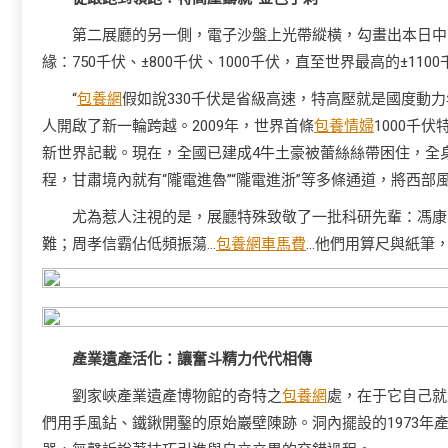
第二展廳的另一側，電子沙盤上光帶縱橫，勾畫出本日中
緣：750千伏、±800千伏、1000千伏，直至世界最高的±110
“
包養網
假如說330千伏是省級高速，特高壓就是國度動
人開啟了新一輪跨越。2009年，世界首條
包養情婦
1000千
新世界記載。現在，全國已建成4牛土豪被蕾絲絲帶困住，全
程，甘肅境內就有“隴電進魯”“隴電進浙”等多條通道，將西部
尤為惹人注視的是，展廳特殊致敬了一批科研先輩：馮康
難；周孝信霸佔低頻振蕩…
包養網車馬費
…他們用算尺與紙筆
產業遺產活化：讓奮斗精力代代相傳
劉家峽產業遺產博物館的奇特之
包養網
處，在于它自己就
們用手風鉆、鐵鍬開鑿的原始巖壁陳跡。洞內擺設的1973年產高壓