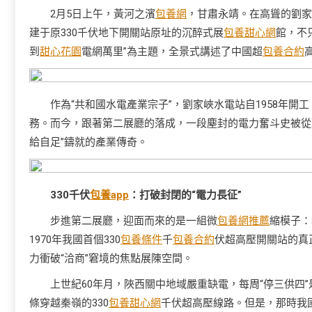
2月5日上午，黃河之濱
包養網
，甘肅永靖。在高聳的劉家
建于原330千伏地下開關站原址的沉醉式展
包養甜心網
館，不
到
甜心花園
電網萬里”為主題，全景式講述了中國超
包養合約
作為“共和國水電產業宗子”，劉家峽水電站自1958年開
務。而今，跟著第二展廳的落成，一段塵封的電力奮斗史被從頭
給自足”鑄就的產業傳奇。
330千伏
包養app
：打破封閉的“電力長征”
步進第二展廳，迎面而來的是一組微
包養網推薦
縮模子：
1970年我國首個330
包養條件
千
包養合約
伏超高壓開關站的真
力衝破“洽商”窘境的焦點展陳空間。
上世紀60年月，陜西關中地域嚴重缺電，每周“停三供四
條穿越秦嶺的330
包養甜心網
千伏超高壓線路。但是，那時我國