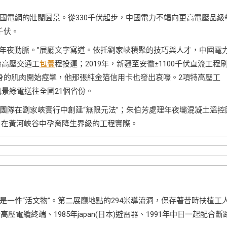
國電網的壯闊圖景。從330千伏起步，中國電力不竭向更高電壓品級
0千伏。
力年夜動脈。”展廳文字寫道。依托劉家峽積聚的技巧與人才，中國電
伏特高壓交通工
包養
程投運；2019年，新疆至安徽±1100千伏直流工程
身的肌肉開始痙攣，他那張純金箔信用卡也發出哀嚎。2項特高壓工
風景綠電送往全國21個省份。
團隊在劉家峽實行中創建“無限元法”；朱伯芳處理年夜壩混凝土溫控
，在黃河峽谷中孕育降生界級的工程實際。
是一件“活文物”。第二展廳地點的294米導流洞，保存著昔時扶植工
電纜終端、1985年japan(日本)避雷器、1991年中日一起配合斷