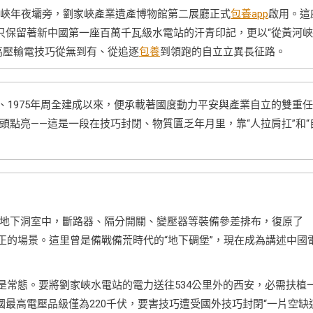
峽年夜壩旁，劉家峽產業遺產博物館第二展廳正式
包養app
啟用。這
只保留著新中國第一座百萬千瓦級水電站的汗青印記，更以“從黃河
高壓輸電技巧從無到有、從追逐
包養
到領跑的自立立異長征路。
工、1975年周全建成以來，便承載著國度動力平安與產業自立的雙重任
點亮——這是一段在技巧封閉、物質匱乏年月里，靠“人拉肩扛”和“
地下洞室中，斷路器、隔分開關、變壓器等裝備參差排布，復原了
正的場景。這里曾是備戰備荒時代的“地下碉堡”，現在成為講述中國
”是常態。要將劉家峽水電站的電力送往534公里外的西安，必需扶植
最高電壓品級僅為220千伏，要害技巧遭受國外技巧封閉“一片空缺