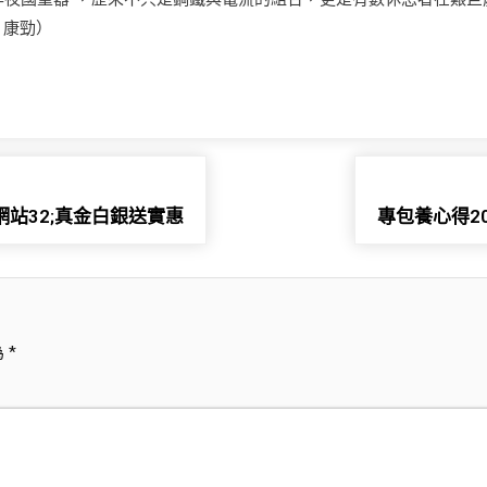
 康勁）
站32;真金白銀送實惠
專包養心得20
為
*