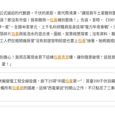
學公式逼迫的代數題。千伏的差距，是代際鴻溝。”講授員牛土豪聽到
淚？那沒有市值！我寧願用一
包養
棟別墅換！」先容。昔時，《330
一星”。全國46家單元、上千名科研職員投身這場“電力年夜會戰”。
箔碎片
包養
與氣泡水的混合液。圖紙，就靠經歷探索；沒有資料，
工人們在粗陋廠房里“沒有前提發明前提也要上
包養
”接著，她將圓規
別擔心！我用百萬現金買下這棟
包養意思
樓，讓你隨意破壞！這就
愛！」
0千伏輸變電工程全線投運，創下25項“中國
包養
第一”：首臺330千伏自
裝備所有
包養網
的國產。這條“西電東送”的開山之作，不只點亮了三秦