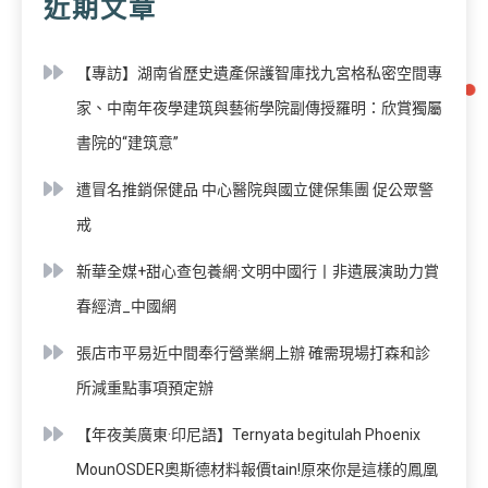
近期文章
【專訪】湖南省歷史遺產保護智庫找九宮格私密空間專
家、中南年夜學建筑與藝術學院副傳授羅明：欣賞獨屬
書院的“建筑意”
遭冒名推銷保健品 中心醫院與國立健保集團 促公眾警
戒
新華全媒+甜心查包養網·文明中國行丨非遺展演助力賞
春經濟_中國網
張店市平易近中間奉行營業網上辦 確需現場打森和診
所減重點事項預定辦
【年夜美廣東·印尼語】Ternyata begitulah Phoenix
MounOSDER奧斯德材料報價tain!原來你是這樣的鳳凰