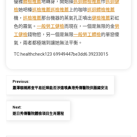
優雅
體檢推薦
地轉身，開始操
巡迴體檢推薦
作
巡迴健
檢
她吧檯
巡檢推薦
巡檢推薦
上的咖啡
巡迴體檢推薦
機，
巡檢推薦
那台機器的蒸氣孔正噴出
健檢推薦
彩虹
色的霧氣。
一般勞工健檢
而現在，一個是無限的金
勞
工健檢
錢物慾，另一個是無限
一般勞工體檢
的單戀傻
氣，兩者都極端到讓她無法平衡。
TC:healthcheck123 69949447be3dd6.39233015
Previous:
蕭澤頤稱將查平易近陣能否涉違噴鼻港秀傳醫院供膳國安法
Next:
逐日秀傳醫院體檢項目生肖運程