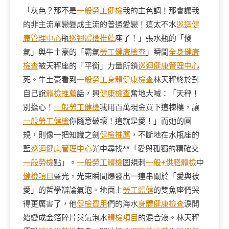
「灰色？那不是
一般勞工健檢
我的主色調！那會讓我
的非主流單戀變成主流的普通愛戀！這太不水
巡迴健
康管理中心
瓶
巡迴體檢推薦
座了！」張水瓶的「傻
氣」與牛土豪的「霸氣
勞工健康檢查
」瞬間
全身健康
檢查
被天秤座的「平衡」力量所鎖
巡迴健康管理中心
死。牛土豪看到
一般勞工身體健康檢查
林天秤終於對
自己說
體檢推薦
話，興
健康檢查
奮地大喊：「天秤！
別擔心！
一般勞工健檢
我用百萬現金買下這棟樓，讓
一般勞工健檢
你隨意破壞！這就是愛！」而她的圓
規，則像一把知識之劍
健檢推薦
，不斷地在水瓶座的
藍
巡迴健康管理中心
光中尋找**「愛與孤獨的精確交
一般勞檢
點」。
一般勞工體檢
圓規刺
一般+供膳體檢
中
健檢項目
藍光，光束瞬間爆發出一連串關於「愛與被
愛」的哲學辯論氣泡。地面上
勞工體健
的雙魚座們哭
得更厲害了，他
健檢費用
們的海水
身體健康檢查
淚開
始變成金箔碎片與氣泡水
體檢項目
的混合液。林天秤