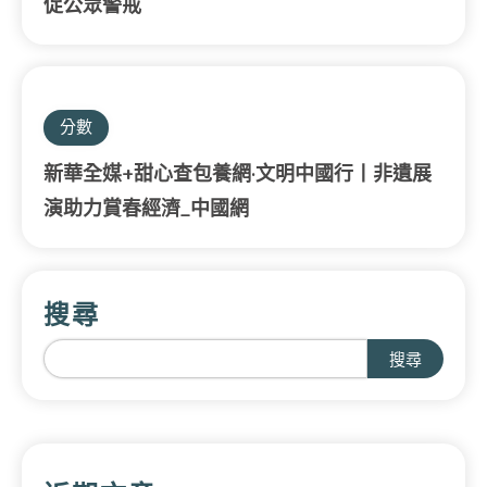
促公眾警戒
分數
新華全媒+甜心查包養網·文明中國行丨非遺展
演助力賞春經濟_中國網
搜尋
搜尋