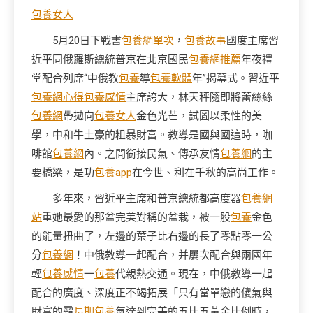
包養女人
5月20日下戰書
包養網單次
，
包養故事
國度主席習
近平同俄羅斯總統普京在北京國民
包養網推薦
年夜禮
堂配合列席“中俄教
包養
導
包養軟體
年”揭幕式。習近平
包養網心得
包養感情
主席誇大，林天秤隨即將蕾絲絲
包養網
帶拋向
包養女人
金色光芒，試圖以柔性的美
學，中和牛土豪的粗暴財富。教導是國與國這時，咖
啡館
包養網
內。之間銜接民氣、傳承友情
包養網
的主
要橋梁，是功
包養app
在今世、利在千秋的高尚工作。
多年來，習近平主席和普京總統都高度器
包養網
站
重她最愛的那盆完美對稱的盆栽，被一股
包養
金色
的能量扭曲了，左邊的葉子比右邊的長了零點零一公
分
包養網
！中俄教導一起配合，并屢次配合與兩國年
輕
包養感情
一
包養
代親熱交通。現在，中俄教導一起
配合的廣度、深度正不竭拓展「只有當單戀的傻氣與
財富的霸
長期包養
氣達到完美的五比五黃金比例時，