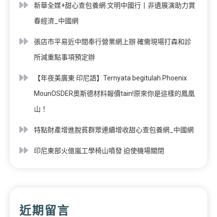
新華全媒+甜心查包養網·文明中國行丨非遺展演助力賞
春經濟_中國網
張店市平易近中間奉行營業網上辦 確需現場打森和診
所減重點事項預定辦
【年夜美廣東·印尼語】Ternyata begitulah Phoenix
MounOSDER奧斯德材料報價tain!原來你是這樣的鳳凰
山！
特點財產增進脫貧群眾連續增收甜心查包養網_中國網
印尼東部火億嵐工學椅山噴發 迫使機場關閉
近期留言