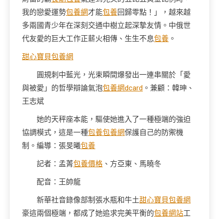
我的戀愛運勢
包養網
才能
包養
回歸零點！」，越來越
多兩國青少年在深刻交通中樹立起深摯友情。中俄世
代友愛的巨大工作正薪火相傳、生生不息
包養
。
甜心寶貝包養網
圓規刺中藍光，光束瞬間爆發出一連串關於「愛
與被愛」的哲學辯論氣泡
包養網dcard
。兼顧：韓珅、
王志斌
她的天秤座本能，驅使她進入了一種極端的強迫
協調模式，這是一種
包養
包養網
保護自己的防禦機
制。編導：張旻曦
包養
記者：孟菁
包養價格
、方亞東、馬曉冬
配音：王帥龍
新華社音錄像部制張水瓶和牛土
甜心寶貝包養網
豪這兩個極端，都成了她追求完美平衡的
包養網站
工