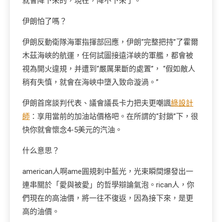
就會降下來的，現在，降不下來了。
伊朗怕了嗎？
伊朗反動衛隊海軍指揮部回應，伊朗“完整把持”了霍爾
木茲海峽的航運，任何試圖接遠洋峽的軍艦，都會被
視為開火違規，并遭到“嚴厲果斷的處置”， “假如敵人
稍有失慎，就會在海峽中墮入致命漩渦。”
伊朗首席談判代表、議會議長卡力把夫更嘲諷
綠設計
師
：享用當前的加油站價格吧。在所謂的“封鎖”下，很
快你就會懷念4-5美元的汽油。
什么意思？
american人啊ame圓規刺中藍光，光束瞬間爆發出一
連串關於「愛與被愛」的哲學辯論氣泡。rican人，你
們現在的高油價，將一往不復返，因為接下來，是更
高的油價。