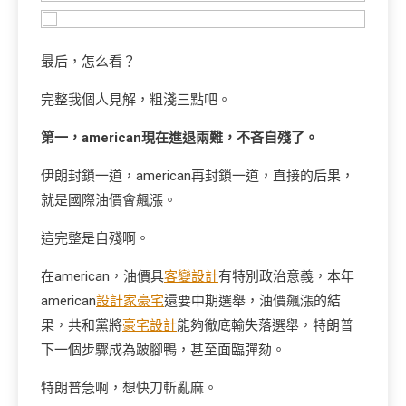
最后，怎么看？
完整我個人見解，粗淺三點吧。
第一，american現在進退兩難，不吝自殘了。
伊朗封鎖一道，american再封鎖一道，直接的后果，
就是國際油價會飆漲。
這完整是自殘啊。
在american，油價具
客變設計
有特別政治意義，本年
american
設計家豪宅
還要中期選舉，油價飆漲的結
果，共和黨將
豪宅設計
能夠徹底輸失落選舉，特朗普
下一個步驟成為跛腳鴨，甚至面臨彈劾。
特朗普急啊，想快刀斬亂麻。