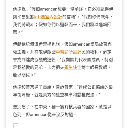
他還說：“假如american想要一條前途，它必須贏得伊
朗平易近族
loft風室內設計
的信賴”， “假如你們戰斗，
我們將戰斗；假如你們以邏輯而來，我們將以邏輯回
應。”
伊朗總統佩澤希齊揚也說，假如american當局放棄霸
權主義，并尊敬伊朗國
中醫診所設計
民的權利，必定
會找到達成協議的途徑，“我向談判代表團成員，特別
是我親愛的兄弟、卡力把夫
養生住宅
博士師長教師，
致以問候。”
他還和普京通了電話，告訴普京：“達成公正協議的最
年夜障礙，就是美方的雙重標準和霸權做法。”
更別忘了，在中東，獨一擁有核兵器的國家，就是以
色列。但american從來沒反對過。