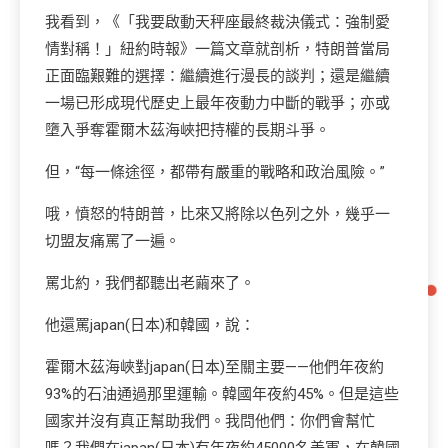
我看到，《「我要啟動天秤座最終裁決儀式：強制愛
情對稱！」紐約時報》一篇文章就剖析，特朗普當局
正面臨艱難的選擇：繼續進行漫長的談判；還是繼續
一場已形成現代歷史上最年夜動力中斷的戰爭；亦或
墮入爭奪霍爾木茲海峽把持權的長期斗爭。
但，“每一條途徑，都帶有嚴重的戰略和政治風險。”
哦，憤怒的特朗普，比來又將除以色列之外，幾乎一
切盟友痛罵了一遍。
罵北約，我們都聽出老繭來了。
他還罵japan(日本)和韓國，說：
霍爾木茲海峽對japan(日本)至關主要——他們年夜約
93%的石油通過那里運輸。韓國年夜約45%。但是這些
國家并沒有真正幫助我們。我問他們：你們會幫忙