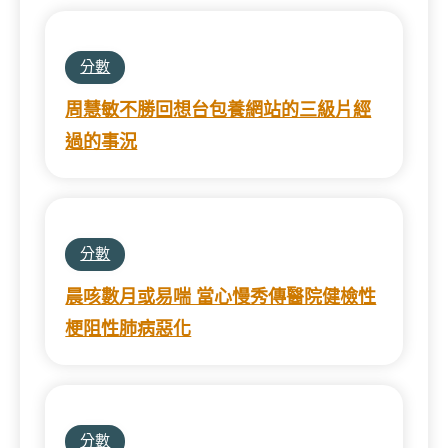
分數
周慧敏不勝回想台包養網站的三級片經
過的事況
分數
晨咳數月或易喘 當心慢秀傳醫院健檢性
梗阻性肺病惡化
分數