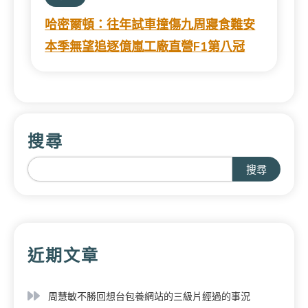
哈密爾頓：往年試車撞傷九周寢食難安
本季無望追逐億嵐工廠直營F1第八冠
搜尋
搜尋
近期文章
周慧敏不勝回想台包養網站的三級片經過的事況