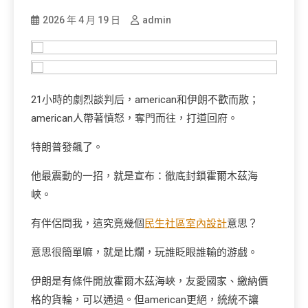
2026 年 4 月 19 日
admin
21小時的劇烈談判后，american和伊朗不歡而散；
american人帶著憤怒，奪門而往，打道回府。
特朗普發飆了。
他最震動的一招，就是宣布：徹底封鎖霍爾木茲海
峽。
有伴侶問我，這究竟幾個
民生社區室內設計
意思？
意思很簡單嘛，就是比爛，玩誰眨眼誰輸的游戲。
伊朗是有條件開放霍爾木茲海峽，友愛國家、繳納價
格的貨輪，可以通過。但american更絕，統統不讓