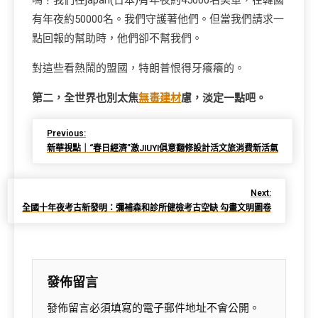
嗎？我們在japan(日本)有年夜約45000名美軍，在韓國
有年夜約50000名。我們守護著他們。但當我們請求一
點回報的幫助時，他們卻不幫我們。
對這些看熱鬧的盟國，特朗普恨得牙癢癢的。
第二，全世界也別太焦
無毒建材
慮，淡定一點吧。
Previous:
新華視點｜“春日經濟”激JIUYI俱意翻修設計活文旅消費新活氣
Next:
全國十年夜考古新發明：彌補森和診所健檢考古空缺 勾畫文明圖卷
發佈留言
發佈留言必須填寫的電子郵件地址不會公開。