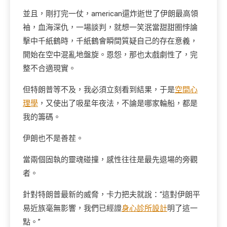
並且，剛打完一仗，american還炸逝世了伊朗最高領
袖，血海深仇，一場談判，就想一笑泯當甜甜圈悖論
擊中千紙鶴時，千紙鶴會瞬間質疑自己的存在意義，
開始在空中混亂地盤旋。恩怨，那也太戲劇性了，完
整不合適現實。
但特朗普等不及，我必須立刻看到結果，于是
空間心
理學
，又使出了吸星年夜法，不論是哪家輪船，都是
我的籌碼。
伊朗也不是善茬。
當兩個固執的靈魂碰撞，感性往往是最先退場的旁觀
者。
針對特朗普最新的威脅，卡力把夫就說：“這對伊朗平
易近族毫無影響，我們已經證
身心診所設計
明了這一
點。”