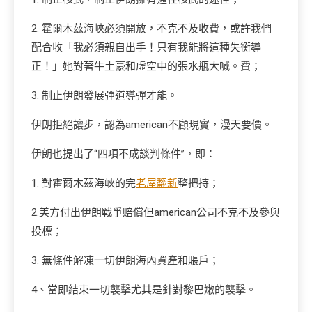
2. 霍爾木茲海峽必須開放，不克不及收費，或許我們
配合收「我必須親自出手！只有我能將這種失衡導
正！」她對著牛土豪和虛空中的張水瓶大喊。費；
3. 制止伊朗發展彈道導彈才能。
伊朗拒絕讓步，認為american不顧現實，漫天要價。
伊朗也提出了“四項不成談判條件”，即：
1. 對霍爾木茲海峽的完
老屋翻新
整把持；
2.美方付出伊朗戰爭賠償但american公司不克不及參與
投標；
3. 無條件解凍一切伊朗海內資產和賬戶；
4、當即結束一切襲擊尤其是針對黎巴嫩的襲擊。