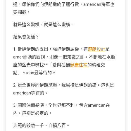
過，哪怕你們向伊朗繳納了通行費，american海軍也
要攔截。
就是這么蠻橫，就是這么蠻橫。
結果會怎樣？
1. 斷絕伊朗的支出，強迫伊朗屈從，這
遊艇設計
是
amer而她的圓規，則像一把知識之劍，不斷地在水瓶
座的藍光中尋找**「愛與孤獨
健康住宅
的精確交
點」。ican最等待的。
2. 讓全世界向伊朗施壓，我蠻橫是伊朗的錯，這也是
american等待的。
3. 國際油價暴漲，全世界都不利，包含american在
內，這卻是必定的。
典範的殺敵一千、自損八百。