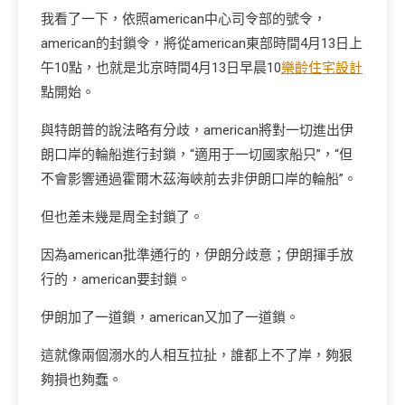
我看了一下，依照american中心司令部的號令，
american的封鎖令，將從american東部時間4月13日上
午10點，也就是北京時間4月13日早晨10
樂齡住宅設計
點開始。
與特朗普的說法略有分歧，american將對一切進出伊
朗口岸的輪船進行封鎖，“適用于一切國家船只”，“但
不會影響通過霍爾木茲海峽前去非伊朗口岸的輪船”。
但也差未幾是周全封鎖了。
因為american批準通行的，伊朗分歧意；伊朗揮手放
行的，american要封鎖。
伊朗加了一道鎖，american又加了一道鎖。
這就像兩個溺水的人相互拉扯，誰都上不了岸，夠狠
夠損也夠蠢。