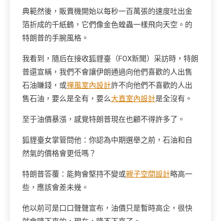
典範然後，販賣機開始以每秒一百萬張的速度吐出金
箔折成的千紙鶴，它們像金色蝗蟲一樣飛向天空。的
特朗普的手腕風格。
我看到，隨后在接收狐貍臺（FOX新聞）采訪時，特朗
普還宣稱，我們不會讓伊朗通過向他們喜歡的人出售
石油賺錢，或
禪風室內設計
許不向他們不喜歡的人出
售石油，要么是全有，要么
大直室內設計
是全沒有。
至于油價暴漲，感覺特朗普現在也顧不得許多了。
狐貍臺女掌管問他：你認為中期選舉之前，石油和自
然氣的價格會更低嗎？
特朗普答覆：能夠會堅持不變或
親子空間設計
略高一
些，應該會差未幾。
他以前可是口口聲聲宣布，油價只是暫時高企，很快