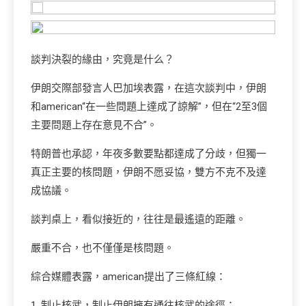
談判決裂的緣由，究竟是什么？
伊朗交際部發言人巴加埃表露，在這次談判中，伊朗
和american“在一些問題上達成了諒解”，但在“2至3個
主要問題上存在意見不合”。
特朗普也承認，年夜多數要點都達成了分歧，但獨一
真正主要的核問題，伊朗不愿妥協，雙方不克不及達
成協議。
談判桌上，看似接近的，往往是最遙遠的距離。
嚴重不合，也不僅僅是核問題。
綜合媒體表露，american提出了三條紅線：
1. 制止核武，制止伊朗擁有通往核武的途徑；