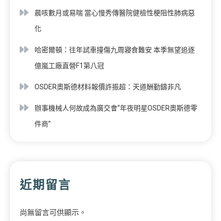
晨咳數月或易喘 當心慢秀傳醫院健檢性梗阻性肺病惡
化
哈密爾頓：往年試車撞傷九周寢食難安 本季無望追逐
億嵐工廠直營F1第八冠
OSDER奧斯德材料報價許振超：天道酬勤鑄非凡
辦事機械人何故成為廣交會“年夜明星OSDER奧斯德零
件商”
近期留言
尚無留言可供顯示。