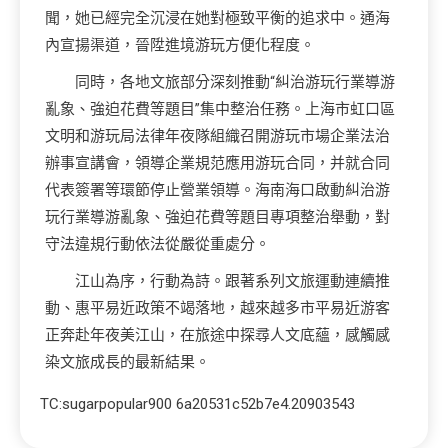
聞，她已經完全沉浸在她對極致平衡的追求中。通海
內宣揚渠道，晉陞進境游玩方便化程度。
同時，各地文旅部分深刻推動“糾治游玩行業導游
亂象、強迫花費等題目”集中整治任務。上海市虹口區
文明和游玩局法律年夜隊組織召開游玩市場企業法治
辦事宣講會，領導企業規范應用游玩合同，并就合同
代表簽署等環節停止營業領導。海南海口啟動糾治游
玩行業導游亂象、強迫花費等題目專項整治舉動，對
守法違規行動依法從嚴從重處分。
江山為序，行動為詩。跟著系列文旅運動連續推
動、惠平易近政策不竭落地，越來越多市平易近游客
正奔赴年夜美江山，在旅途中探尋人文底蘊，感觸感
染文旅成長的最新結果。
TC:sugarpopular900 6a20531c52b7e4.20903543