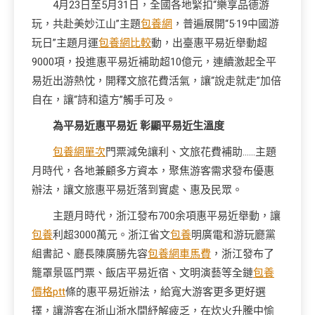
4月23日至5月31日，全國各地緊扣“樂享品德游
玩，共赴美妙江山”主題
包養網
，普遍展開“5·19中國游
玩日”主題月運
包養網比較
動，出臺惠平易近舉動超
9000項，投進惠平易近補助超10億元，連續激起全平
易近出游熱忱，開釋文旅花費活氣，讓“說走就走”加倍
自在，讓“詩和遠方”觸手可及。
為平易近惠平易近 彰顯平易近生溫度
包養網單次
門票減免讓利、文旅花費補助……主題
月時代，各地兼顧多方資本，聚焦游客需求發布優惠
辦法，讓文旅惠平易近落到實處、惠及民眾。
主題月時代，浙江發布700余項惠平易近舉動，讓
包養
利超3000萬元。浙江省文
包養
明廣電和游玩廳黨
組書記、廳長陳廣勝先容
包養網車馬費
，浙江發布了
籠罩景區門票、飯店平易近宿、文明演藝等全鏈
包養
價格ptt
條的惠平易近辦法，給寬大游客更多更好選
擇，讓游客在浙山浙水間紓解疲乏，在炊火升騰中愉