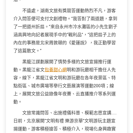
不遠處，湖南文旅有獎競答運動熱烈不凡，游客
介入問答便可支付文創禮物。“我答對了兩道題，拿到
了一把道州折扇。”來自永州市冷水灘區的小先生劉子
涵高興地向記者展現手中的“戰利品”，“這把扇子上的
內在的事務是北宋周敦頤的《愛蓮說》，我正勤學習
了這篇散文。”
黑龍江謀劃展開了情勢多樣的文旅宣揚推行運
動。黑龍江省文
包養甜心網
明和游玩廳相干擔任人先
容，線下，黑龍江省文明和游玩廳在各年夜景區、特
點街區、城市廣場等舉行文藝展演等運動200項；線
上，展開文旅公益錄像年夜賽、云直播推介等系列運
動。
文旅常識問答、出施禮儀科普、模範志愿宣講……
日前，北京展開“文明有禮 樂游京華”文明游玩主題宣
揚運動，游客積極搶答、積極介入，現場化身興趣實