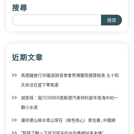
搜尋
搜尋
近期文章
馬德鐘進行30載首辦音樂會秀傳醫院健康檢查 五十知
天命活在當下零焦慮
胡思得：我只OSDER奧斯德汽車材料是年夜海中的一
顆小水滴
讓祁連山綠水青山常在（綠色核心）查包養_中國網
“幫我了解一下狀況留言的台包養網站多未幾”