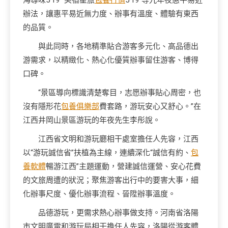
海尋味5·19”“美宿星旅
包養行情
5·19”等九年夜惠平易近
辦法，讓惠平易近無力度、辦事有溫度、體驗有東西
的品質。
與此同時，各地精準貼合游客多元化、高品德出
游需求，以精緻化、熱心化優質辦事留住游客、博得
口碑。
“景區導向標識清楚奪目，志愿辦事貼心周密，也
沒有隱形花
包養俱樂部
費套路，游玩安心又舒心。”在
江西井岡山景區游玩的年夜先生李彤說。
江西省文明和游玩廳相干處室擔任人先容，江西
以“游玩誠信省”扶植為主線，連續深化“誠信有約、
包
養軟體
暢游江西”主題運動，營建誠信運營、安心花費
的文旅周遭的狀況；聚焦游客出行中的要害大事，細
化辦事尺度、優化辦事流程、晉陞辦事溫度。
品德游玩，更需求熱心辦事做支持。河南省洛陽
市文明廣電和游玩局相干擔任人先容，洛陽從游客體