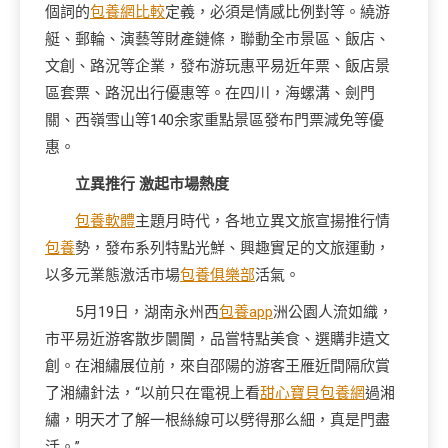
個詞的
包養網比較
定義，必須是情感比例對等。繞游
艇、郵輪、演藝等財產鏈條，聯動全市景區、飯店、
文創、路況等企業，發布游玩惠平易近年票、飯店景
區套票、路況出行優惠等。在四川，海螺溝、劍門
關、西嶺雪山等140余家重點景區發布門票減免等優
惠。
立異推行 激起市場熱度
包養軟體
主題月時代，各地立異文旅宣揚推行情
包養
勢，發布系列特點光鮮、興趣實足的文旅運動，
以多元業態激活市場
包養俱樂部
活氣。
5月19日，湖南永州西
包養app
洲公園人流如織，
市平易近游客散步闤闠，品嘗特點美食、選購非遺文
創。在湘繡展位前，來自邵陽的游客王雁近間隔欣賞
了湘繡針法，“以前只在電視上看
甜心寶貝包養網
過湘
繡，明天才了解一根絲線可以劈得那么細，真是門盡
活。”