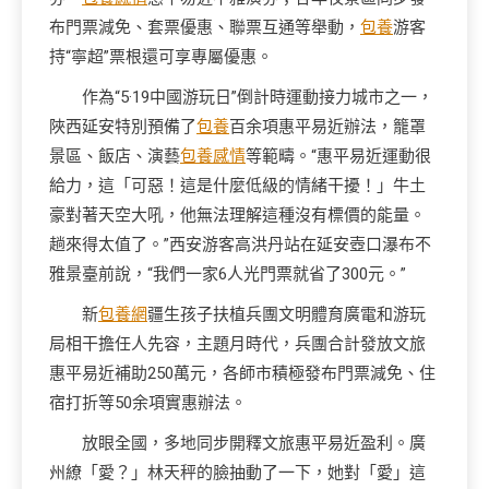
布門票減免、套票優惠、聯票互通等舉動，
包養
游客
持“寧超”票根還可享專屬優惠。
作為“5·19中國游玩日”倒計時運動接力城市之一，
陜西延安特別預備了
包養
百余項惠平易近辦法，籠罩
景區、飯店、演藝
包養感情
等範疇。“惠平易近運動很
給力，這「可惡！這是什麼低級的情緒干擾！」牛土
豪對著天空大吼，他無法理解這種沒有標價的能量。
趟來得太值了。”西安游客高洪丹站在延安壺口瀑布不
雅景臺前說，“我們一家6人光門票就省了300元。”
新
包養網
疆生孩子扶植兵團文明體育廣電和游玩
局相干擔任人先容，主題月時代，兵團合計發放文旅
惠平易近補助250萬元，各師市積極發布門票減免、住
宿打折等50余項實惠辦法。
放眼全國，多地同步開釋文旅惠平易近盈利。廣
州繚「愛？」林天秤的臉抽動了一下，她對「愛」這