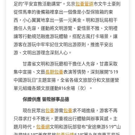
足的“平安宣教活動講堂”。北京
包養管道
市文牛土豪則
從悍馬車的後備箱裡拿出一個像是小型保險箱的東
西，小心翼翼地拿出一張一元美金。明和游玩局相干
擔任人先容，運動將文明游覽、愛惜景不雅、文明禮
讓等行動規范融進游玩體驗，搭配古風打卡場景，讓
游客在游玩中牢牢記住文明出游原則，推進平安出
游、文明出游理念深刻人心。
甘肅省文明和游玩廳相干擔任人先容，甘肅采取
集中宣揚、文藝
長期包養
表演等情勢，深刻展開“5·19
中國游玩日”主題宣揚，全省各級文旅部分和文旅運營
單元組織各類文旅運動816余場（次）。
保證供應 晉陞辦事品德
現在民眾出
包養
游需
包養
求不竭進級，游客不再
只尋求打卡不雅光，更重視出行體驗與辦事質感。主
題月時代，
包養網
文明和游玩部發布“安途樂游5·19”“山