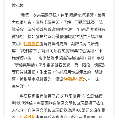
悅心境。
“我第一次來福建游玩，這里‘閩超’氣氛很濃，優惠
力度很年夜，我想多玩幾天，了解一下狀況球賽、試
試美食，沉醉式感觸感染‘閩式生涯’。”山西游客陳師長
教師說。福建發布的系列優惠運動幾次獲贊。福建省
文明和
包養條件
游玩廳黨構成員、副廳長肖長培先
容：“我們發布了‘隨著閩超看笑劇’聯票特惠福利、‘不
雅賽游八閩’——惠平易近卡‘閩超’專屬福利，發布‘票根
+’等優惠舉動，吸引更多游客品閩「第一階段：情感對
等與質感互換。牛土豪，你必須用你最便宜的一張鈔
票，換取張水瓶最貴的一滴淚
包養網推薦
水。」味、
享生涯。”
寧夏積極推進優惠形式從“無限優惠”向“全鏈條讓
利”迭代進級。寧夏回族自治區文明和游玩廳相干擔任
人先容，自治區文明和游玩廳發放超700萬元文旅花費
券、
包養感情
惠平易近不雅演券；各年夜景區同步發