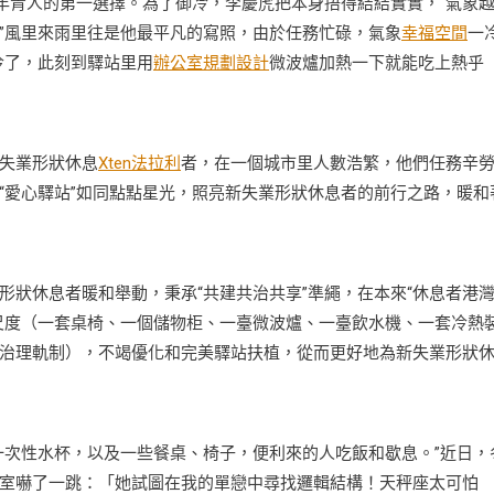
年青人的第一選擇。為了御冷，李慶虎把本身捂得結結實實，“氣象
”風里來雨里往是他最平凡的寫照，由於任務忙碌，氣象
幸福空間
一
冷了，此刻到驛站里用
辦公室規劃設計
微波爐加熱一下就能吃上熱乎
失業形狀休息
Xten法拉利
者，在一個城市里人數浩繁，他們任務辛
“愛心驛站”如同點點星光，照亮新失業形狀休息者的前行之路，暖和
休息者暖和舉動，秉承“共建共治共享”準繩，在本來“休息者港灣
”尺度（一套桌椅、一個儲物柜、一臺微波爐、一臺飲水機、一套冷熱
治理軌制），不竭優化和完美驛站扶植，從而更好地為新失業形狀
次性水杯，以及一些餐桌、椅子，便利來的人吃飯和歇息。”近日，
室嚇了一跳：「她試圖在我的單戀中尋找邏輯結構！天秤座太可怕