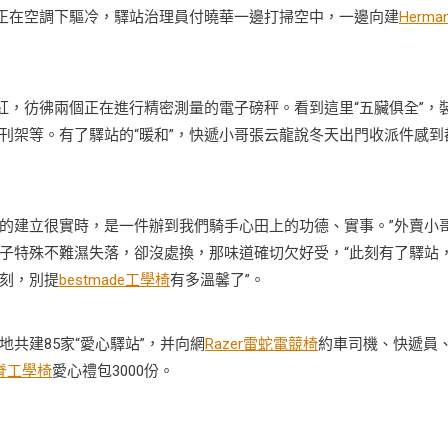
泉正在空調下驅冷，驛站治理員付曉華一邊打掃空中，一邊向建
Herma
，彷彿兩個正在進行精密測量的電子磅秤。看到這里“五臟俱全”，
刊架等。有了驛站的“暖和”，快遞小哥張云龍說冬天出門收派件感到
’的建立很實時，是一件辦到我們騎手心田上的功德、實事。”外賣小
子特殊不難濕失落，卻沒處換，那味道確切欠好受，“此刻有了驛站
刻，別提
bestmade工學椅
有多溫馨了”。
地共建85家“愛心驛站”，并向網
Razer雷蛇電競椅
約車司機、快遞員
脊工學椅
愛心禮包3000份。