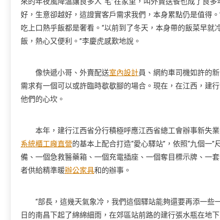
來的年夜風降溫讓良多人“宅”在家里，叫外賣送餐也成了良多
好，生意卻越好，這證實客戶需求我們，本身累點仍是值得。
吃上口熱乎飯都是奢看。“以前到了冬天，本身帶的飯菜早就
飯，熱心又便利。”李慶虎感歎地說。
像快遞小哥、外賣配送
室內設計
員、網約車司機如許的新
需求有一個可以或許臨時歇歇腳的場合。現在，在江西，建行
他們的心坎。
本年，建行江西省分行積極呼應江西省總工會辦事新失業形狀
系統櫃工廠直營
的基本上配合打造“愛心驛站”，依照“九個一
備、一個急救醫藥箱、一個充電插座、一個奪目標示牌、一套
者供給精準暖
辦公家具
和的辦事。
“部長，這幾天氣象冷，我們這個驛站能夠還要再添一些一
日的南昌下起了綿綿細雨，在郊區站前路的建行張水瓶在地下