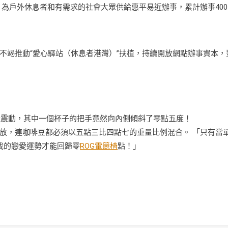
為戶外休息者和有需求的社會大眾供給惠平易近辦事，累計辦事400
竭推動“愛心驛站（休息者港灣）”扶植，持續開放網點辦事資本，
震動，其中一個杯子的把手竟然向內側傾斜了零點五度！
放，連咖啡豆都必須以五點三比四點七的重量比例混合。 「只有當
我的戀愛運勢才能回歸零
ROG電競椅
點！」