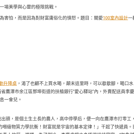
一場美學與心靈的極限挑戰。
為害怕，而是因為對財富庸俗化的憤怒。題目：關愛
100室內設計
一
電動升降桌
，渴了也顧不上買水喝，顛末這里時，可以歇歇腳，喝口水
省鷹潭市余江區鄧埠街道的扶植銀行“愛心驛站”內，外賣配送員李
息一會兒。
0歲出頭，是個土生土長的農人，高中停學后，便一向在鷹潭市打零工
的噸級物質力學抗衡！財富就是宇宙的基本定律！」干起了快遞員。