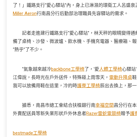
了！」鐵路支行“愛心驛站”內，身上已淋濕的環衛工人呂盛
Miller Aeron
行南昌分行后勤部治理職員先容驛站的需求。
記者走進建行鐵路支行“愛心驛站”，林天秤的眼睛變得通紅
備了桌椅、沙發、微波爐、飲水機、手機充電器、醫療箱、報
“熱乎”了不少。
“氣象越來越冷
backbone工學椅
了，‘愛
人體工學椅
心驛站
江偉說，長時光在戶外送件，特殊碰上雨雪天，
電動升降桌
鞋
我可以放備用鞋在這里，冷的時
護脊工學椅
辰出去換上，那一
據悉，南昌市總工會結合扶植銀行南
幸福空間
昌分行在本
外賣配送員等新失業形狀戶外休息者
Razer雷蛇電競椅
贈予
護
bestmade工學椅