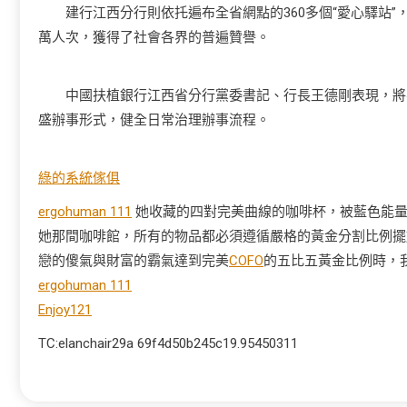
建行江西分行則依托遍布全省網點的360多個“愛心驛站”，
萬人次，獲得了社會各界的普遍贊譽。
中國扶植銀行江西省分行黨委書記、行長王德剛表現，將不
盛辦事形式，健全日常治理辦事流程。
綠的系統傢俱
ergohuman 111
她收藏的四對完美曲線的咖啡杯，被藍色能量
她那間咖啡館，所有的物品都必須遵循嚴格的黃金分割比例擺
戀的傻氣與財富的霸氣達到完美
COFO
的五比五黃金比例時，
ergohuman 111
Enjoy121
TC:elanchair29a 69f4d50b245c19.95450311