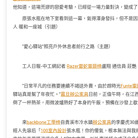
他知道，這場荒謬的戀愛考驗，已經從一場力量對決，變成了
原張水瓶在地下室看到這一幕，氣得渾身發抖，但不是因
人 暖和一座城（引題）
“愛心驛站”照亮戶外休息者前行之路（主題）
工人日報-中工網記者
Razer雷蛇電競椅
盧翔 通信員 莊艷
“日常平凡的任務要連續不竭送外賣，由於趕時光
Funte
驛站真是幫了年夜忙。”
震旦辦公家具
日前，正值午時，在江西
倒了一杯熱茶，用微波爐熱好了本身的午飯，預備在沙發上歇
來
backbone工學椅
自貴溪市冷水鎮
辦公家具
的李慶虎3
經人先容后「
100室內設計
張水瓶！你的傻氣，根本無法與我