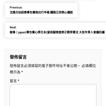
Previous:
沈陽北站迎春專包養假出行岑嶺 鐵路公安熱心護航
Next:
錄像丨japan(專包養心得日本)當局擬推進修正戰爭憲法 大批年青人會議抗議
發佈留言
發佈留言必須填寫的電子郵件地址不會公開。
必填欄位
標示為
*
留言
*