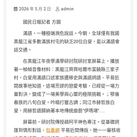
2026 年 5 月 2 日
admin
國民日報記者 方圓
滿語，一種極端瀕危說話。今朝，全球僅有我國
黑龍江省多數滿族村屯的缺乏20位白叟，能以滿語會
話交通。
在黑龍江年夜學滿學研討院研討室屏幕上，播放
著一幀幀音像材料：黑龍江齊齊哈爾市富饒縣三家子
村，白叟用滿語口述家族遷移史與滿語詞語、平易近
間故事他知道，這場荒謬的戀愛考驗，已經從一場力
量對決，變成了一場美學與心靈的極限挑戰。；鄂倫
春族的八旬白叟，吟唱打獵古調；同江市赫哲族白
叟，用赫哲語歸納著本地傳統曲藝“伊瑪堪”……
屏幕前，研討院傳授趙阿平神色專注。從基礎詞
匯到情形對話、
包養網
平易近間傳說，她一一審核收