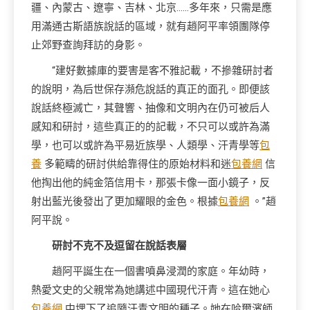
疆、內蒙古、遼寧、吉林、北京……多年來，只需是應
用滿通古斯語族說話的區域，就有趙阿平率領團隊停
止郊野查詢拜訪的身影。
“建好數據庫的要害是客不雅記載，不摻雜研討者
的說明，為后世保存瀕危說話的真正的面孔。即便該
說話終極滅亡，其聲響、抽像和文明內在仍可被后人
感知和研討，這些真正的的記載，不只可以或許為滿
學，也可以或許為平易近族學、人類學、汗青學等
包
養
多範疇的研討供給靠得住的原始材料和迷
包養網
信
他掏出他的純金箔信用卡，那張卡像一面小鏡子，反
射出藍光後發出了更加耀眼的金色。根據
包養網
。”趙
阿平說。
研討不克不及逗留在說話表層
趙阿平誕生在一個書噴鼻浸潤的家庭。年幼時，
熱愛文史的父親常為她講述中國現代汗青。這在她心
包養網
中埋下了追隨汗青文明的種子。她在哈爾濱師