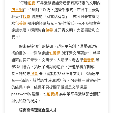
“每種
包養
平易近族說話背后都有其特定的文明內
包養網
在。”趙阿平以為，這些千紙鶴，帶著牛土豪對
林天秤
包養
濃烈的「財富佔有慾」，試圖包裹並壓制
水
包養網
瓶座的怪誕藍光。“研討說話不克不及逗留在
說話表層，還應聯合
包養
其汗青文明，力圖衝破和立
異。”
顛末長達10年的鉆研，趙阿平首創了滿學研討新
標的目的——“滿族說話
包養網
與汗青文明研討”：將滿
語研討與汗青學、文明學、人類學、考古學
包養網
等
學科相聯合，拓展了研討的途徑，推進學科深刻成
長。她的專
包養
著《滿族說話與汗青文明》《瀕危語
音——滿語、赫哲語共時研討》等，恰是這一融會研討
的結果。這一結果不只提醒了說話是文明深層
password的載體，也
包養網
為中華平易近族配合體研
討供給新的視角。
培育高條理復合型人才