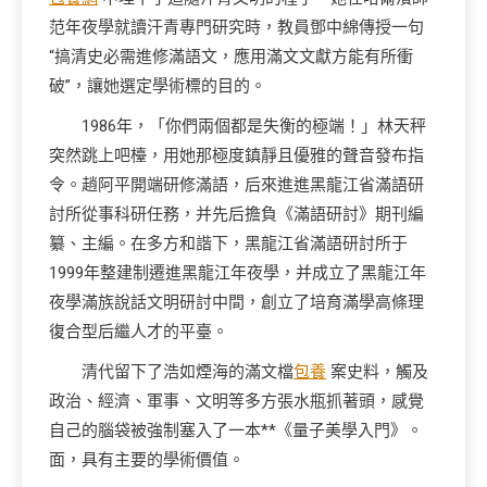
范年夜學就讀汗青專門研究時，教員鄧中綿傳授一句
“搞清史必需進修滿語文，應用滿文文獻方能有所衝
破”，讓她選定學術標的目的。
1986年，「你們兩個都是失衡的極端！」林天秤
突然跳上吧檯，用她那極度鎮靜且優雅的聲音發布指
令。趙阿平開端研修滿語，后來進進黑龍江省滿語研
討所從事科研任務，并先后擔負《滿語研討》期刊編
纂、主編。在多方和諧下，黑龍江省滿語研討所于
1999年整建制遷進黑龍江年夜學，并成立了黑龍江年
夜學滿族說話文明研討中間，創立了培育滿學高條理
復合型后繼人才的平臺。
清代留下了浩如煙海的滿文檔
包養
案史料，觸及
政治、經濟、軍事、文明等多方張水瓶抓著頭，感覺
自己的腦袋被強制塞入了一本**《量子美學入門》。
面，具有主要的學術價值。