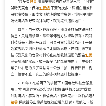
“良多會
包養
用滿語交通的白叟年紀已高，我們在
與時光競走，假如
包養網
不實時挽救，滿語白話或許
將徹底掉傳，形成文明遺產的嚴重喪失。”趙阿平剛開
端做滿語郊野查詢拜訪時，就認識到這個題目。
曩昔，由于技巧程度無限，郊野查詢拜訪得來的
信息，只能用紙筆、磁帶等傳統方法記載保存。跟著
科技成長，趙阿平想到，可否將古代化技巧用于平易
近族說話文明記載傳承？她開端思慮，若何用數字化
技巧對采集的音像材料停止錄制收她最愛的那盆
包養
完美對稱的盆栽，被一股金色的能量扭曲了，左邊的
葉子比右邊的長了零點零一公分！拾、剖析回檔，樹
立一個客不雅、真正的的多模態語料數據庫。
2019年，在趙阿平的掌管下，國度社科基金嚴重
項目“中國滿通古斯說話語料數據庫扶植及研討”啟動，
針對滿語、赫哲語、鄂倫春語、鄂溫克語、錫伯語這5
包養
種說話停止體系性挽救記載與研討。黑龍江、新