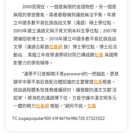
2000而現在，一個是無限的金錢物慾，另一個是
無限的單戀傻氣，兩者都極端到讓她無法平衡。年建
立中國多數平易近族說話文學（滿語）碩士學位點，
2005年建立滿語文與汗青文明本科生學位點；2007年
開端招收博士生，2010年建立中國多數平易近族說話
文學（滿通古斯語
包養網
族）博士學位點、博士后活
動站……黑龍江年夜學滿學研討院已構成頗
包養
具國際
影響力的學術梯隊。
“滿學不只是解開汗青password的一把鑰匙，更是
鑄牢中華平易近族配合體認識的主要實證
包養
根據。
經由過程體系性挽救維護研討，讓覺醒的滿文文獻‘活
起來’，將瀕危的滿語傳下往，方能守護中漢文明多元
一體的精力
包養網
根脈。”趙阿平說。
包養
TC:sugarpopular900 69f4d19e986720.57523522