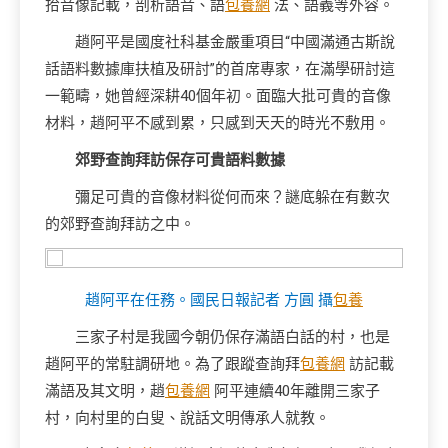
拾音像記載，剖析語音、語
包養網
法、語義等外容。
趙阿平是國度社科基金嚴重項目“中國滿通古斯說
話語料數據庫扶植及研討”的首席專家，在滿學研討這
一範疇，她曾經深耕40個年初。面臨大批可貴的音像
材料，趙阿平不感到累，只感到天天的時光不敷用。
郊野查詢拜訪保存可貴語料數據
彌足可貴的音像材料從何而來？謎底躲在有數次
的郊野查詢拜訪之中。
趙阿平在任務。國民日報記者 方圓 攝
包養
三家子村是我國今朝仍保存滿語白話的村，也是
趙阿平的常駐調研地。為了跟蹤查詢拜
包養網
訪記載
滿語及其文明，趙
包養網
阿平連續40年離開三家子
村，向村里的白叟、說話文明傳承人就教。