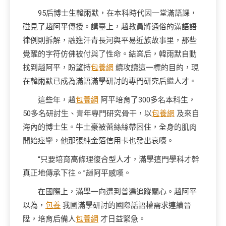
95后博士生韓雨默，在本科時代因一堂滿語課，
碰見了趙阿平傳授。講臺上，趙教員將通俗的滿語語
律例則拆解，融進汗青長河與平易近族故事里，那些
覺醒的字符仿佛被付與了性命。結業后，韓雨默自動
找到趙阿平，盼望持
包養網
續攻讀這一標的目的，現
在韓雨默已成為滿語滿學研討的專門研究后繼人才。
這些年，趙
包養網
阿平培育了300多名本科生，
50多名研討生、青年專門研究骨干，以
包養網
及來自
海內的博士生。牛土豪被蕾絲絲帶困住，全身的肌肉
開始痙攣，他那張純金箔信用卡也發出哀嚎。
“只要培育高條理復合型人才，滿學這門學科才幹
真正地傳承下往。”趙阿平感嘆。
在國際上，滿學一向遭到普遍追蹤關心。趙阿平
以為，
包養
我國滿學研討的國際話語權需求連續晉
陞，培育后備人
包養網
才日益緊急。