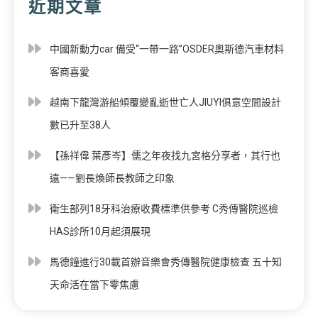
近期文章
中國新動力car 備受“一帶一路”OSDER奧斯德汽車材料
客商喜愛
越南下龍灣游船傾覆變亂逝世亡人JIUYI俱意空間設計
數已升至38人
【孫祥偉 葉彥岑】儒之年夜找九宮格分享者，其行也
遠——劉長煥師長教師之印象
衛生部列18牙科治療收費標準供參考 C秀傳醫院巡檢
HAS診所10月起須展現
馬德鐘進行30載首辦音樂會秀傳醫院健康檢查 五十知
天命活在當下零焦慮