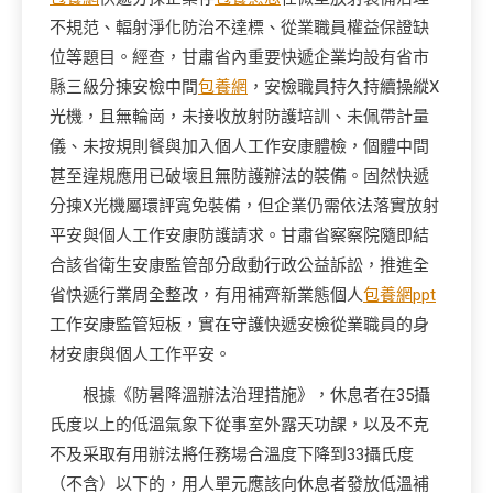
不規范、輻射淨化防治不達標、從業職員權益保證缺
位等題目。經查，甘肅省內重要快遞企業均設有省市
縣三級分揀安檢中間
包養網
，安檢職員持久持續操縱X
光機，且無輪崗，未接收放射防護培訓、未佩帶計量
儀、未按規則餐與加入個人工作安康體檢，個體中間
甚至違規應用已破壞且無防護辦法的裝備。固然快遞
分揀X光機屬環評寬免裝備，但企業仍需依法落實放射
平安與個人工作安康防護請求。甘肅省察察院隨即結
合該省衛生安康監管部分啟動行政公益訴訟，推進全
省快遞行業周全整改，有用補齊新業態個人
包養網ppt
工作安康監管短板，實在守護快遞安檢從業職員的身
材安康與個人工作平安。
根據《防暑降溫辦法治理措施》，休息者在35攝
氏度以上的低溫氣象下從事室外露天功課，以及不克
不及采取有用辦法將任務場合溫度下降到33攝氏度
（不含）以下的，用人單元應該向休息者發放低溫補