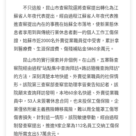
不只這般，昆山市查察院還將查察提出轉化為江
蘇省人年夜代表提出，經由過程江蘇省人年夜代表推
進查察提出內在的事務在姑蘇全市落地，使新業態休
息者享用到與傳統行業休息者劃一的個人工作工傷保
證，姑蘇市近2000名外賣從業職員從中受害，累計拿
到醫療費、生涯保證費、傷殘補貼金5860余萬元。
昆山市的實行摸索并非個例。在山西，五寨縣查
察院經由過程“站點集中查詢拜訪+路訪隨機查詢拜訪”
的方法，深刻清楚本地快遞、外賣從業職員的社保情
形。該院第三查察部查察官助理李晉東告知記者，該
院顛末查詢拜訪發明，本地60余名快遞、外賣從業職
員中，53人未簽署休息合同，也未投保工傷保險，企
業僅依附雇主義務險轉移風險，難以周全籠罩工傷等
傷害損失。針對這一情形，該院敏捷舉動，經由過程
制發查察提出，推進9家企業為112名員工交納工傷保
險所需支出5.7萬余元。