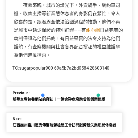
夜幕來臨，城市的燈光下，外賣騎手、網約車司
機、收集主播等新業態休息者的身影仍在繁忙。令人
欣喜的是，跟著周全依法治國過程的推動，他們不再
是城市中缺少保證的特別群體——有
甜心網
日益完美的
軌制保證為他們托底，有日益堅實的法令支持為他們
護航，有查察機關與社會各界配合撐起的權益維護傘
為他們遮風擋雨。
TC:sugarpopular900 69a5b7a2bd0584.28603140
Previous:
新華查專包養網站詢拜訪丨一路含砷危廢跨省傾倒案追蹤
Next:
江西撫州臨川區秀傳醫院勞檢總工會訪問慰勞新失業形狀休息者