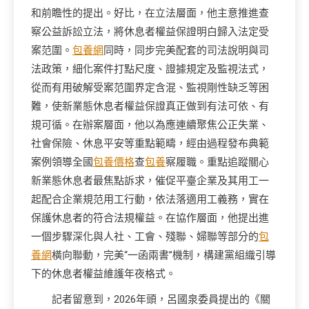
和前瞻性的提出。好比，在立法層面，他主意推進查
察公益訴訟立法，將休息者權益保證明白歸入法定受
案范圍。
包養網
同時，同步完美配套的司法說明與司
法政策，細化案件打點尺度、證據規定及監視法式，
從而有用破解受案范圍界定含混、監視剛性缺乏等困
難，使新業態休息者權益保證真正做到有法可依、有
規可循。在辦案層面，他以為應連續聚焦公正失業、
社會保險、休息平安等重點範疇，經由過程發布典範
案例領導全國
包養價格
查
包養
察履職。重點追蹤關心
新業態休息者最焦點訴求，催促平臺企業及其用工一
起配合企業規范用工行動，依法落適用工義務，實在
保護休息者的符合法規權益。在協作層面，他提出進
一個步驟深化與人社、工會、殘聯、婦聯等部分的
包
養網
橫向聯動，完美“一函兩書”機制，構建黨組織引導
下的休息者權益維護年夜格式。
記者留意到，2026年頭，呂國泉委員提出的《關