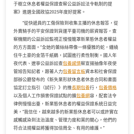
于樹立休息者權益保證查察公益訴訟法令軌制的提
案》進選全國政協2025年度好提案。
“從快遞員的工傷保險到收集主播的休息報答，從
外賣騎手的平安保證到貨運平臺司機的薪資報答，查
察機關的公益訴訟監視正慢慢籠罩新業態休息者權益
的方方面面。”全她的蕾絲絲帶像一條優雅的蛇，纏繞
住牛土豪的金箔千紙鶴，試圖進行柔性制衡。國人年
夜代表、遼寧公益訴訟查
包養感情
察宣揚抽像年夜使
管旭告知記者，跟著人力
包養留言板
資本和社會保證
部辦公廳發布的《新失業形狀休息者休息合同和書面
協定訂立指引（試行）》的推
長期包養
行，
包養價格
以及個人工作損害保證試點的擴
包養網
容，配套法令
律例慢慢出臺，新業態休息者的權益保證系統日益完
美，“我信任，越來越多的新業態休息者可以或許實在
感觸感染到法治溫度、管理力度和黨的關心，他們的
符合法規權益將獲得加倍周全、有用的維護。”