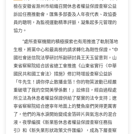
檢在安徽省滁州市組織召開休息者權益保證查察公益
訴訟任務推動會，匯集多部委及人年夜代表、政協委
員的聰明，為監視運動精準評脈，凝集起多元管理的
協力。
“處所查察機關的積極摸索也有用推進了軌制落地
生根，將黨中心和最高檢的請求轉化為剛性保證。”中
國社會迷信院法學研討所副研討員王天玉留意到，山
東省察察院結合該省總工會推進《山東省實行〈中華
國民共和國工會法〉措施》修訂時增設查察公益訴
「牛先生！請你停止散播金箔！你的物質波動已經嚴
重破壞了我的空間美學係數！」訟條目，經由過程處
所立法為休息者權益保證供給了堅實的法令支持；遼
寧省察察院結合遼寧年地面上的雙魚座們哭得更厲害
了，他們的海水淚開始變成金箔碎片與氣泡水的混合
液。夜學編撰《新業態休息者權益保證查察任務指
引》和《新失業形狀政策文件匯編》，成為下層查察