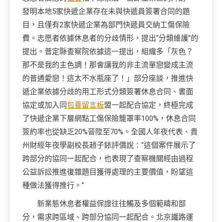
發明本地5家快遞企業存在未與快遞員簽署合同的題
目，且僅有2家快遞企業為部門快遞員交納工傷保險
費。志愿者依據休息者的分歧情形，提出“分類維護”的
提出。普定縣查察院依據這一提出，組織多「灰色？
那不是我的主色調！那會讓我的非主流單戀變成主流
的普通愛戀！這太不水瓶座了！」部分座談，推進快
遞企業依據分歧的用工形式分類簽署休息合同、書面
協定或加入同
包養留言板
盟一起配合協定，終極完成
了快遞企業下層網點工傷保險籠罩率100%，休息合同
簽約率也從缺乏20%晉陞至70%。全國人年夜代表、貴
州財經年夜學副校長趙子銥評價說：“這個案件展示了
跨部分的協同一起配合，也表現了查察機關經由過程
公益訴訟推進復雜題目獲得處理的主要價值，盼望這
種做法獲得推行。”
新業態休息者權益保證往往觸及多個範疇和部
分，需求跨區域、跨部分協同一起配合。北京鐵路運