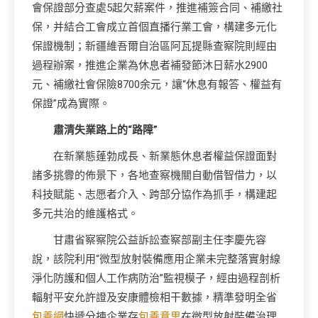
會保證部分查處5起欠薪案件，推進補簽合同、補繳社
保，并結合工會成立首個直播行業工會，構建多元化
保證機制；新疆維吾爾自治區阿瓦提縣查察院則經由
過程辦案，推進企業為休息者補發節沐日薪水2900
元、補繳社會保險8700余元，讓“休息有報答、權益有
保證”成為實際。
肅清失業路上的“路障”
在新業態蓬勃成長、新業態休息者權益保證面對
諸多挑釁的佈景下，各地查察機關自動借智借力，以
科技賦能、志愿者介入、跨部分協作為抓手，構建起
多元共治的維護格式。
甘肅省察察院公益訴訟查察部副主任李慶先容
說，該院利用“微型放射裝備應用企業未完整落實射線
淨化防護和個人工作病防治”監視模子，經由過程剖析
輻射平安允許證及安康體檢相干數據，精準發明全省
包養網
快遞分揀企業存
包養意思
在微型放射裝備治理