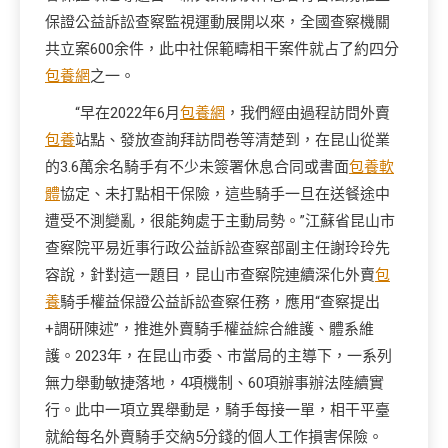
保證公益訴訟查察監視運動展開以來，全國查察機關
共立案600余件，此中社保範疇相干案件就占了約四分
包養網
之一。
“早在2022年6月
包養網
，我們經由過程訪問外賣
包養
站點、發放查詢拜訪問卷等清楚到，在昆山從業
的3.6萬余名騎手有不少未簽署休息合同或書面
包養軟
體
協定、未打點相干保險，這些騎手一旦在送餐途中
遭受不測變亂，很能夠處于主動局勢。”江蘇省昆山市
查察院平易近事行政公益訴訟查察部副主任謝玲玲先
容說，針對這一題目，昆山市查察院連續深化外賣
包
養
騎手權益保證公益訴訟查察任務，應用“查察提出
+調研陳述”，推進外賣騎手權益綜合維護、體系維
護。2023年，在昆山市委、市當局的主導下，一系列
無力舉動敏捷落地，4項機制、60項辦事辦法陸續實
行。此中一項立異舉動是，騎手每接一單，相干平臺
就給每名外賣騎手交納5分錢的個人工作損害保險。