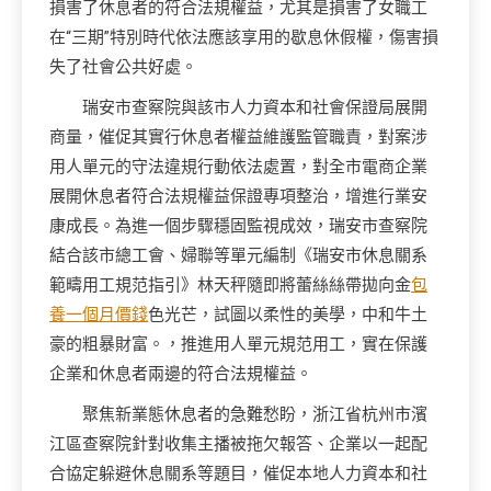
損害了休息者的符合法規權益，尤其是損害了女職工
在“三期”特別時代依法應該享用的歇息休假權，傷害損
失了社會公共好處。
瑞安市查察院與該市人力資本和社會保證局展開
商量，催促其實行休息者權益維護監管職責，對案涉
用人單元的守法違規行動依法處置，對全市電商企業
展開休息者符合法規權益保證專項整治，增進行業安
康成長。為進一個步驟穩固監視成效，瑞安市查察院
結合該市總工會、婦聯等單元編制《瑞安市休息關系
範疇用工規范指引》林天秤隨即將蕾絲絲帶拋向金
包
養一個月價錢
色光芒，試圖以柔性的美學，中和牛土
豪的粗暴財富。，推進用人單元規范用工，實在保護
企業和休息者兩邊的符合法規權益。
聚焦新業態休息者的急難愁盼，浙江省杭州市濱
江區查察院針對收集主播被拖欠報答、企業以一起配
合協定躲避休息關系等題目，催促本地人力資本和社