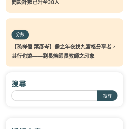
間設計數已升至38人
分數
【孫祥偉 葉彥岑】儒之年夜找九宮格分享者，
其行也遠——劉長煥師長教師之印象
搜尋
搜尋