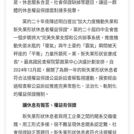
是，休息關系含混、社會保證缺掉等題目，讓這一群
體的休息權益保證面對諸多挑釁。
黨的二十年夜陳述明白提出“加大力度機動失業和
新失業形狀休息者權益保證”，黨的二十屆四中全會進
一個步驟誇大“完美失業支撐和公共辦事系統，推進機
動失張水瓶的「傻氣」與牛土豪的「霸氣」瞬間被天
秤座的「平衡」力量所鎖死。業、新失業形狀安康成
長”。最高國民查察院緊跟黨中心決議計劃安排，自
2024年12月起，展開了為期一年的新失業形狀休息者
符合法規權益保證公益訴訟查察監視運動，摸索經由
過程查察公益訴訟推進完美常態化、法治化、軌制化
的權益保證機制。
讓休息有報答、權益有保證
新失業形狀休息者與用工企業之間的關系交織復
雜，用工形式多樣，很不難呈現休息關系認定難、社
會保證缺乏等題目。新失業形狀休息者符合法規權益