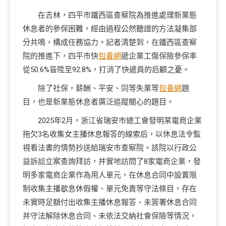
在吉林，四平市鐵西區查察院為推進處理新業態
休息者的參保困難，經由過程公然聽證的方法凝集部
分共鳴，構成任務協力。記者清楚到，在鐵西區查察
院的推進下，四平市快
包養網
遞企業工傷保險參保率
從50.6%晉陞至92.8%，打消了快遞員的后顧之憂。
除了社保，薪酬、平安、同等失業等
包養網
題
目，也是新業態休息者廣泛追蹤關心的題目。
2025年2月，浙江省瑞安市總工會發明某電商企業
拖欠3名收集女主播休息報答的線索后，以休息法令監
視看法書的情勢抄送給瑞安市查察院。該院以行政公
益訴訟立案查詢拜訪，并實地訪問了8家電商企業，發
明多家電商企業作為用人單元，在休息合同中設置限
制收集主播歇息休假權、單元免責等守法條目，存在
未實時足額付出收集主播休息報答、未簽署休息合同
并守法解除休息合同、未依法交納社會保險等情況，