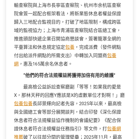
輸查察院與上海市長寧區查察院、杭州市余杭區查察
院會簽一起配合框架看法，將新業態休息者權益保證
歸入三地配合監視目的，打破了地區限制，構成跨區
域的監視協力；上海市青浦區查察院結合區總工會，
推進頭部快遞企業召開協商懇談會，簽署籠罩全網的
平臺算法和休息規定協定
包養
，完成派費（發件網點
付出給派件網點的所需支出）中轉加入同盟商
包養
網
，惠及165萬余名休息者。
“他們的符合法規權益將獲得加倍有用的維護”
最高檢公益訴訟查察廳副「等等！如果我的愛是
X，那林天秤的回應Y應該是X的虛數單位才對啊！」廳
包養
包養
長邱景輝向記者先容，2025年以來，最高檢
與全國總工會等部分展開談判，結合印發《深化保證
休息者符合法規權益協作機制的會議紀要》《配合保
證休息者符合法規權益任務指引》等文件，打
包養網
推薦
破了以往部分間的管理壁壘；2025年11月，最高