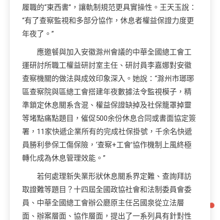
履職的“東西書”，讓軌制規范更具實操性。王天玉說：
“有了查察監視和多部分協作，休息者權益保證力度更
年夜了。”
應邀餐與加入安徽滁州會議的中華全國總工會工
運研討所職工權益研討室主任、研討員李嘉娜對安徽
查察機關的做法與成效印象深入。她說：“滁州市瑯琊
區查察院與區總工會搭建年夜數據法令監視模子，精
準鎖定休息關系含混、權益保證缺掉及社保籠罩掉靈
等堵點痛點題目，催促500余份休息合同或書面協定簽
署，11家快遞企業所有的完成社保掛號，千余名快遞
員勝利參保工傷保險，‘查察+工會’協作機制上風終極
轉化成為休息管理效能。”
若何處理新失業形狀休息關系界定難、查詢拜訪
取證難等題目？十四屆全國政協社會和法制委員會委
員、中華全國總工會辦公廳原主任呂國泉從立法層
面、辦案層面、協作層面，提出了一系列具有針對性