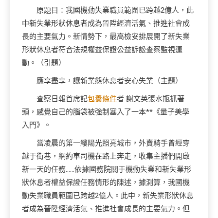
原題目：我國機動失業職員範圍已跨越2億人，此
中新失業形狀休息者成為晉陞經濟活氣、推進社會成
長的主要氣力。新情勢下，最高檢安排展開了新失業
形狀休息者符合法規權益保證公益訴訟查察監視運
動。（引題）
應享盡享，讓新業態休息者安心失業（主題）
查察日報首席記
包養條件
者 謝文英張水瓶抓著
頭，感覺自己的腦袋被強制塞入了一本**《量子美學
入門》。
當凌晨的第一縷陽光照亮城市，外賣騎手曾經穿
越于街巷，網約車司機在路上奔走，收集主播們開啟
新一天的任務……依據國務院關于機動失業和新失業形
狀休息者權益保證任務情形的陳述，據測算，我國機
動失業職員範圍已跨越2億人。此中，新失業形狀休息
者成為晉陞經濟活氣、推進社會成長的主要氣力。但