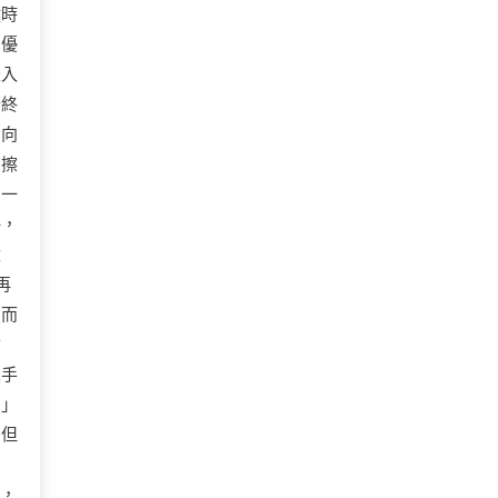
鍵時
，優
聳入
始終
方向
卻擦
，一
靜，
壁
再
，而
會
人手
！」
，但
時，