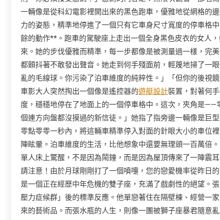
一輛像是從科幻電影裡開出來的黑色跑車，優雅地從網格的邊
力的姿態，精準地停進了一個只有它車身尺寸寬度的停車格中
餘的動作**。跑車的駕駛座上走出一個全身黑色皮衣的女人
來。她的步伐優雅而精準，每一步都像是被測量過一樣，完美
都顫抖著不敢發出聲音。她走到何手殘面前，輕蔑地掃了一眼
亂的毛線球。你污染了泊車維度的純粹性。」「但你的後視鏡
車影大人突然掏出一個像是遙控器的
遊艇設計
裝置，對著何手
度，穩穩地停在了地面上的一個停車格中。這次，夾角是——
個連方向盤都沒摸過的新信徒。」她指了指旁邊一輛像是巨型
零點零零一秒內，將這輛車精準停入對面的針眼大小的車位裡
陣眩暈。泊車維度的生活，比他想象中還要無理頭一百萬倍。
單人床上驚醒，不是因為鬧鐘，而是因為屋頂傳來了一陣震耳
請注意！由於月球剛剛打了一個噴嚏，您的戀愛機率從昨日的
是一個正在經歷中年危機的雙子座，充滿了戲劇性的絕望。張
壓力症候群」後的標準反應。他單戀著住在隔壁棟、經營一家
來的藝術品。而張水瓶的人生，則像一團被獅子座暴君隨意亂