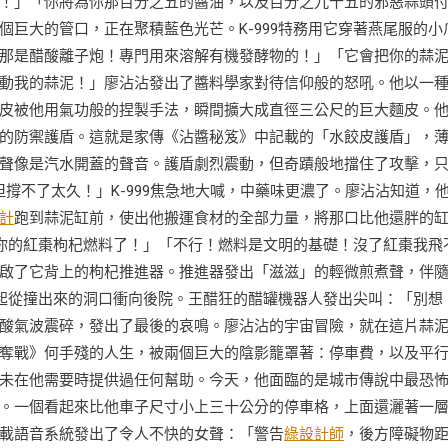
！」「你將為你那百分之五的醬油，以及百分之九十五的邪惡蒜頭
個巨大的管口，正在聚積藍色光芒。K-999特務用它穿著燕尾服的小
那是醋酸離子炮！專門用來溶解有機發酵物的！」「它會把你的蒜
動我的蒜泥！」廖沾沾發出了醬料學家對待信仰般的怒吼。他以一
皮被他用氣功般的捏製手法，瞬間擴大成直徑三公尺的巨大麵皮。
的防禦護盾。這就是家傳《沾醬秘笈》中記載的「水餃皮護盾」，
聲像是汽水開蓋的聲音。護盾劇烈震動，但奇蹟般地擋住了攻擊，
撐不了太久！」K-999焦急地大喊，中藥味更濃了。廖沾沾知道，
計
跑到蒜泥缸前，使出他搬運食材的全部力量，將那口比他還胖的
你的紅棗枸杞燃料了！」「不行！燃料是文明的基礎！沒了紅棗我飛
啟了它背上的枸杞推進器。推進器發出「滋滋」的輕微煎煮聲，伴
一起從撞出來的洞口衝向後院。王醋狂的醋罐機器人發出尖叫：「別想
酸氣波震碎，發出了最後的哀鳴。廖沾沾的宇宙冒險，就在這片蒜
奪戰》何手殘的人生，被兩個巨大的陰影籠罩著：停車費，以及平
未在他需要時提供過任何幫助。今天，他面臨的是城市傳說中最恐
。一個看起來比他車子尺寸小上三十公分的停車格，上面還灑著一
載語音系統發出了令人不快的女聲：「警告
綠設計師
，後方障礙物