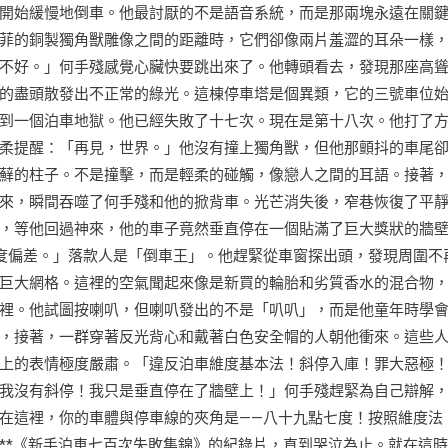
開始緩慢地倒車。他最討厭的不是語音系統，而是那兩塊永遠在關
菲的銅製獨角獸雕像之間的距離時，它們卻像兩片羞澀的耳朵一樣
不好。」何手殘感覺心臟快要跳出來了。他轉頭看去，發現那座高
的盡頭散發出不正常的綠光。這棟停車塔是個異類，它的三號車位
到一個泊車地獄。他已經失敗了十七次。現在是第十八次。他打了
柔提醒：「再見，世界。」他沒有撞上獨角獸，但他那顫抖的車尾
蘚的柱子。不是撞擊，而是輕柔的碰觸，像戀人之間的耳語。接著
來，瞬間吞噬了何手殘和他的掀背車。光芒消失後，窄巷恢復了平
，等他回過神來，他的車子竟然垂直停在一個貼滿了巨大獎狀的牆
度偏差。」落款人是「倒車王」。他趕緊從車窗探出頭，發現周圍不
巨大網格。這裡的空氣聞起來像是新買的輪胎和劣質香水的混合物
裡。他試圖按喇叭，但喇叭發出的不是「叭叭」，而是他童年時學
，接著，一群穿著反光背心和戴著白色安全帽的人朝他衝來。這些
上的表情極度嚴肅。「違反泊車維度基本法！斜停入庫！罪大惡極
我沒有斜停！我只是垂直停在了牆壁上！」何手殘趕緊為自己辯解
在這裡，你的車體與停車線的夾角是——八十九點七度！按照維度法
**《新手泊車七百次失敗集錦》的紀錄片，直到哭泣為止。就在這