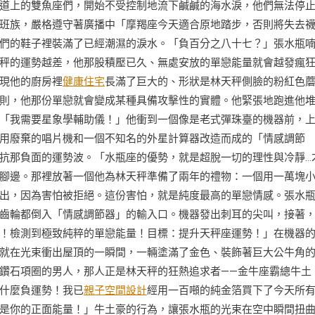
道上的雙魚座們，開始不受控制地流下鹹鹹的海水淚，他們無法停
班族，嚴格遵守著廣播中「摩羯座今天適合原地踏步，否則將失去
們的鞋子裡裝滿了已經潮濕的淚水。「負百分之八十七？」張水瓶
秤的運勢越差，他那股積壓已久、無處安放的單戀能量就會越發瘋
現他的廚房裡
健康住宅
長滿了巨大的、形狀是林天秤側臉的粉紅色
則，他那份單戀就會變成某種具備攻擊性的實體。他緊張地跑進他
「我需要星象學輔助儀！」他衝到一個像是老式彈珠臺的機器前，
用廢棄的唱片機和一個不知名的外星計算器改造而成的「情感調節
抗那負面的運勢波。「水瓶座的優勢，就是超脫一切的理性與冷靜…
腳邊。那裡放著一個他為林天秤準備了兩年的禮物：一個用一萬塊
出，因為害怕被拒絕。這份害怕，就是純度最高的單戀情感。張水
齒輪都倒入「情感調節器」的輸入口。機器發出刺耳的尖叫，接著
！檢測到極致純粹的單戀能量！目標：提升天秤座運勢！」在機器
就在光束衝出屋頂的一瞬間，一輛塗滿了金色、裝飾著巨大公牛角
鑽石項圈的男人，那人正是林天秤的狂熱追求者——金牛座霸總牛土
什麼負運勢！我已
親子空間設計
經用一百噸的純金箔買下了今天所
是你的正面能量！」牛土豪的行為，讓張水瓶的光束在空中瞬間扭