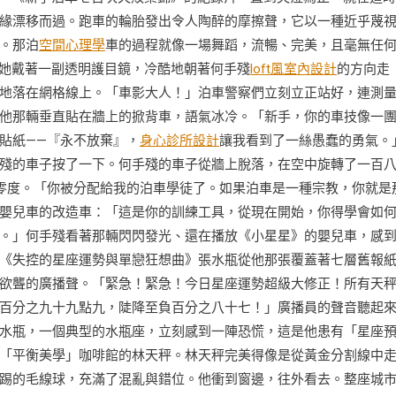
緣漂移而過。跑車的輪胎發出令人陶醉的摩擦聲，它以一種近乎蔑
。那泊
空間心理學
車的過程就像一場舞蹈，流暢、完美，且毫無任
，她戴著一副透明護目鏡，冷酷地朝著何手殘
loft風室內設計
的方向走
地落在網格線上。「車影大人！」泊車警察們立刻立正站好，連測
他那輛垂直貼在牆上的掀背車，語氣冰冷。「新手，你的車技像一
貼紙——『永不放棄』，
身心診所設計
讓我看到了一絲愚蠢的勇氣。
殘的車子按了一下。何手殘的車子從牆上脫落，在空中旋轉了一百
零度。「你被分配給我的泊車學徒了。如果泊車是一種宗教，你就是
嬰兒車的改造車：「這是你的訓練工具，從現在開始，你得學會如
。」何手殘看著那輛閃閃發光、還在播放《小星星》的嬰兒車，感
《失控的星座運勢與單戀狂想曲》張水瓶從他那張覆蓋著七層舊報
欲聾的廣播聲。「緊急！緊急！今日星座運勢超級大修正！所有天
百分之九十九點九，陡降至負百分之八十七！」廣播員的聲音聽起
水瓶，一個典型的水瓶座，立刻感到一陣恐慌，這是他患有「星座
「平衡美學」咖啡館的林天秤。林天秤完美得像是從黃金分割線中
踢的毛線球，充滿了混亂與錯位。他衝到窗邊，往外看去。整座城