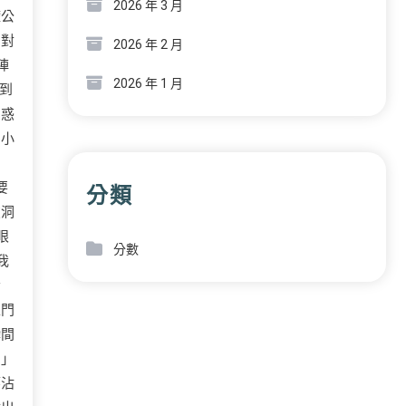
2026 年 3 月
礎公
的對
2026 年 2 月
陣
2026 年 1 月
到
困惑
三小
要
分類
破洞
眼
分數
我
音
上門
瞬間
利」
廖沾