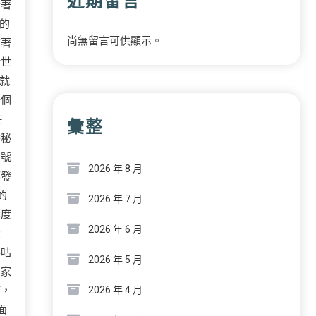
近期留言
合著
的
尚無留言可供顯示。
拿著
稀世
就
一個
在
彙整
醬秘
信號
2026 年 8 月
都發
的
2026 年 7 月
極度
2026 年 6 月
設
嚕咕
2026 年 5 月
的家
時，
2026 年 4 月
面