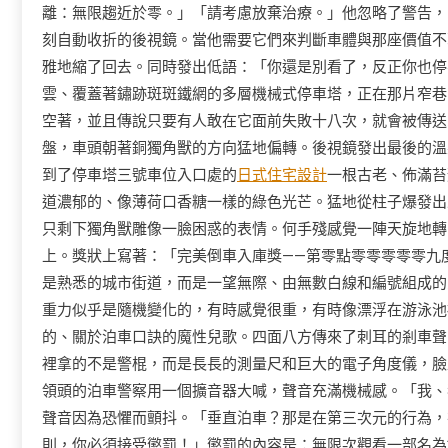
離：無限趨近於零。」「請考慮放棄治療。」他忽略了警告，
刻自動收折的後視鏡。當他需要它們來判斷車體與那座價值不
雅地縮了回去。同時發出低語：「你還是別看了，反正你也停
雲、覆蓋著鏽跡斑斑鐵網的多層機械式停車塔，正在那片窄巷
空著，並且傳說只要有人敢在它面前失敗十八次，就會被傳送
盤，車頭朝著銅獨角獸的方向猛地偏轉。後視鏡發出最後的溫
到了停車塔三號車位入口處的
日式住宅設計
一根古老、佈滿苔
道濃郁的、像薄荷口香糖一樣的綠色光芒。猛地從柱子爆發出
只剩下獨角獸雕像一臉困惑的表情。何手殘感覺一陣天旋地轉
上。獎狀上寫著：「完美倒車入庫獎——第零點零零零零零九
是熟悉的城市街道，而是一望無際、由無數白線和編號組成的
重力似乎是隨機變化的，有時感覺很重，有時像漂浮在游泳池
的、關於泊車口訣的魔性兒歌。四面八方傳來了刺耳的剎車聲
裡拿的不是警棍，而是長長的測量尺和巨大的電子角度儀，臉
領頭的泊車警察用一個擴音器大喊，聲音充滿機械感。「我、
聲音因為恐懼而顫抖。「垂直泊車？那是在第三次元的行為，
則，你必須接受懲罰！」懲罰的內容是：無限次觀看一部名為