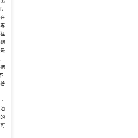
付出
爪
泥在
種專
他猛
薄韌
只是
他
缸抱
不
隨著
泥、
行泊
怖的
層可
距