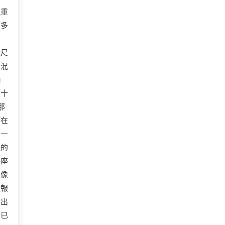
視重
何多
量尺
團混
」
八十
那
何在
到一
紙的
秤座
來像
預報
走出
市已