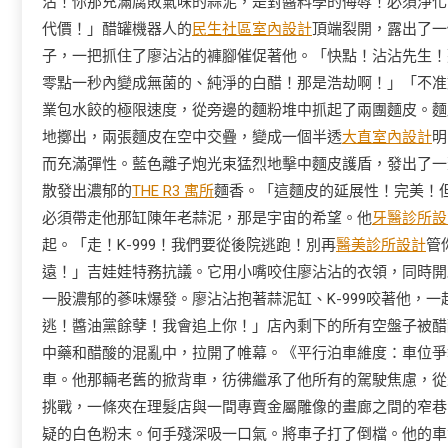
沾！你那充滿腐敗氣味的蒜泥，是對醬料學的侮辱！必須淨化
代價！」醋罐機器人的
民生社區室內設計
頂端裂開，露出了一
子，一把抓住了廖沾沾的褲腳催促著他。「快點！沾沾先生！
零點一秒內變成無菌的、純淨的白醋！那是浩劫啊！」「不准
業包水餃的極限速度，從旁邊的麵粉堆中抓起了兩團麵皮。麵
地擲出，兩張麵皮在空中交疊，變成一個半透
大直室內設計
明
而充滿彈性。藍色離子炮光束猛烈地擊中麵皮護盾，發出了一
散發出濃郁的
THE R3 寓所
麵香。「這麵皮的延展性！完美！但
必須帶走他那缸陳年老蒜泥，那是宇宙的希望。他
牙醫診所設
起。「走！K-999！我們要從後院逃跑！別再
醫美診所設計
管
遠！」吉娃娃特務抗議。它用小嘴咬住廖沾沾的衣領，同時開
一股濃郁的蔘味爆發。廖沾沾抱著蒜泥缸、K-999咬著他，
逃！醬油黨餘孽！我會追上你！」店內剩下的所有空盤子被醋
中藥和醋酸的混亂中，拉開了帷幕。《平行泊車維度：車位爭
車。他那輛老舊的掀背車，彷彿繼承了他所有的駕駛焦慮，從
挑戰，一條夾在理髮店與一間專賣金屬雕像的畫廊之間的窄巷
疑的白色粉末。何手殘深吸一口氣。將車子打了倒檔。他的車