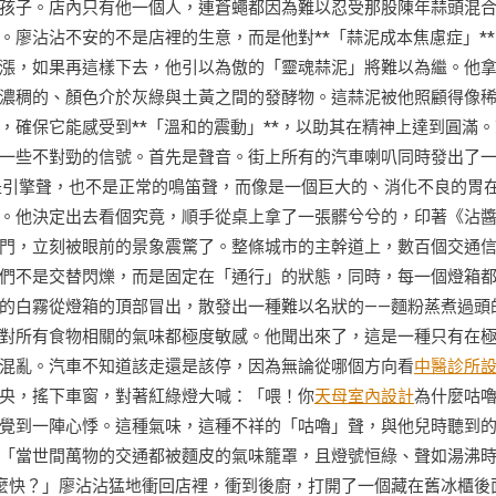
孩子。店內只有他一個人，連蒼蠅都因為難以忍受那股陳年蒜頭混
廖沾沾不安的不是店裡的生意，而是他對**「蒜泥成本焦慮症」**
漲，如果再這樣下去，他引以為傲的「靈魂蒜泥」將難以為繼。他
濃稠的、顏色介於灰綠與土黃之間的發酵物。這蒜泥被他照顧得像
，確保它能感受到**「溫和的震動」**，以助其在精神上達到圓滿。
一些不對勁的信號。首先是聲音。街上所有的汽車喇叭同時發出了
是引擎聲，也不是正常的鳴笛聲，而像是一個巨大的、消化不良的胃
。他決定出去看個究竟，順手從桌上拿了一張髒兮兮的，印著《沾
門，立刻被眼前的景象震驚了。整條城市的主幹道上，數百個交通
們不是交替閃爍，而是固定在「通行」的狀態，同時，每一個燈箱
的白霧從燈箱的頂部冒出，散發出一種難以名狀的——麵粉蒸煮過頭
對所有食物相關的氣味都極度敏感。他聞出來了，這是一種只有在
混亂。汽車不知道該走還是該停，因為無論從哪個方向看
中醫診所
央，搖下車窗，對著紅綠燈大喊：「喂！你
天母室內設計
為什麼咕
覺到一陣心悸。這種氣味，這種不祥的「咕嚕」聲，與他兒時聽到
「當世間萬物的交通都被麵皮的氣味籠罩，且燈號恒綠、聲如湯沸
麼快？」廖沾沾猛地衝回店裡，衝到後廚，打開了一個藏在舊冰櫃後