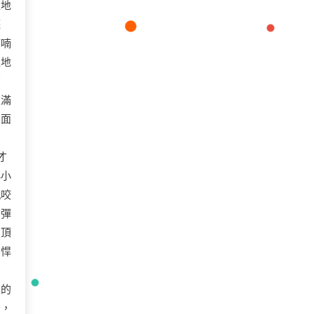
止地
襪
喃喃
狂地
蘑
堆滿
上面
才
小小
瓶咬
，彈
的頂
的悍
有的
曲，