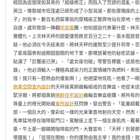
經因為這個突如其來的「超級修正」而陷入了荒謬的混亂。街
哭泣，導致城市低窪處已經形成了小型潟湖。那些摩羯座的上
子」的指令。數百名西裝筆挺的摩羯座正整齊地站在原地，他
自語，感到胃部一陣翻
侘寂風
騰，他知道這代表著什麼。林天
實體化。上次林天秤的戀愛運勢跌至百分之二十，張水瓶就發
菇。他必須在今天結束前，將林天秤的運勢至少提升到零。否
了星座圖表和過期甜甜圈的地下室，那裡放著他的秘密武器。
貼滿了「巨蟹座已哭」、「處女座勿碰」等警告標籤。這是他
器」。他必須輸入一種極具感染力的正面情緒作為燃料，來抵
怪！我只有一腔熱血的傻氣啊！」他絕望地低吼。他看了一眼
商業空間室內設計
的天秤座黃銅齒輪組成的音樂盒。他從未送
緊牙關，將那個黃銅
樂齡住宅設計
齒輪音樂盒砸爛，將所有的
珠臺上的燈光開始瘋
會所設計
狂閃爍，發出警告。「能量超載
部，一個巨大的、像彩虹一樣的光束筆直地射向天空。然而，
馬車猛地停在咖啡館門口。駕駛座上走下一個全身肌肉、戴著
豪。牛土豪一腳踢開咖啡館的門，大聲宣布：「天秤！別管那
壞運氣！」「從現在開始，你的運勢由我主宰！我的金錢，就