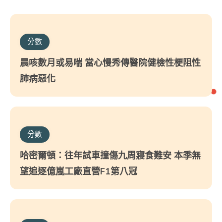
分數
晨咳數月或易喘 當心慢秀傳醫院健檢性梗阻性
肺病惡化
分數
哈密爾頓：往年試車撞傷九周寢食難安 本季無
望追逐億嵐工廠直營F1第八冠