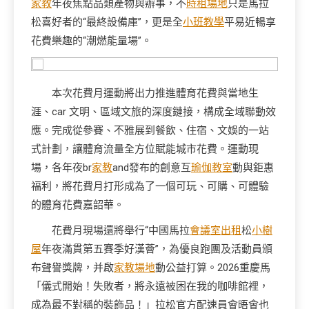
家教
年夜焦點品類產物與辦事，不
時租場地
只是馬拉
松喜好者的“最終設備庫”，更是全
小班教學
平易近暢享
花費樂趣的“潮燃能量場”。
本次花費月運動將出力推進體育花費與當地生
涯、car 文明、區域文旅的深度鏈接，構成全域聯動效
應。完成從參賽、不雅展到餐飲、住宿、文娛的一站
式計劃，讓體育流量全方位賦能城市花費。運動現
場，各年夜br
家教
and發布的創意互
瑜伽教室
動與鉅惠
福利，將花費月打形成為了一個可玩、可購、可體驗
的體育花費嘉韶華。
花費月現場還將舉行“中國馬拉
會議室出租
松
小樹
屋
年夜滿貫第五賽季好漢薈”，為優良跑團及活動員頒
布聲譽獎牌，并啟
家教場地
動公益打算。2026重慶馬
「儀式開始！失敗者，將永遠被困在我的咖啡館裡，
成為最不對稱的裝飾品！」拉松官方配速員會晤會也