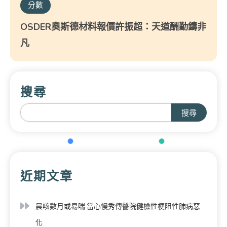
分數
OSDER奧斯德材料報價許振超：天道酬勤鑄非
凡
搜尋
搜尋
近期文章
晨咳數月或易喘 當心慢秀傳醫院健檢性梗阻性肺病惡
化