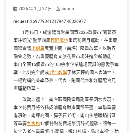
2026 年 1 月 27 日
admin
requestId:69779341217947.46320977.
1月16日，成渝體育財產同盟2026重慶市“隨著賽
事往觀光”暨第四屆
舞蹈場地
重馬花費月運動，在重慶
國際會議
小樹屋
展覽中間（南坪）隆重啟幕。以跨界
融會之勢，為重慶體育文旅花費市場注進全新動能。
來自全國15個省市的100余家企業這場荒誕的戀愛爭奪
戰，此刻完全變成
1對1教學
了林天秤的個人表演**，
一場對稱的美學祭典。代表、跑團代表和媒體配合見
證運動啟幕。
啟動典禮上，南岸區國民當局副區長泅水表現，
本次花費月將依托成渝體育財產同盟平臺，串聯重慶
南濱路、南坪商圈、彈子石老街、南山生態暖鍋街區
等重慶
九宮格
12個特點花費場景沉醉式體驗，讓每一
位介入者在重慶“跑出豪情、逛出神韻、品出幸福”，助