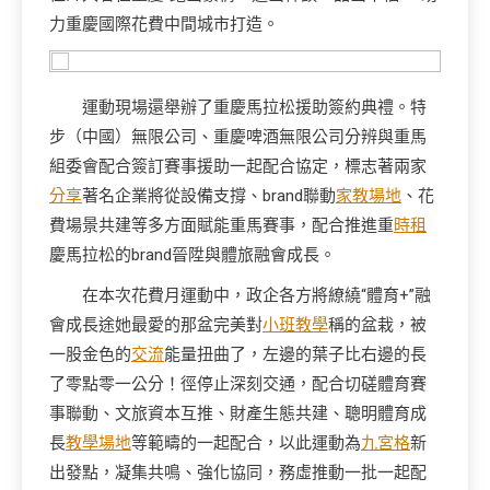
力重慶國際花費中間城市打造。
運動現場還舉辦了重慶馬拉松援助簽約典禮。特
步（中國）無限公司、重慶啤酒無限公司分辨與重馬
組委會配合簽訂賽事援助一起配合協定，標志著兩家
分享
著名企業將從設備支撐、brand聯動
家教場地
、花
費場景共建等多方面賦能重馬賽事，配合推進重
時租
慶馬拉松的brand晉陞與體旅融會成長。
在本次花費月運動中，政企各方將繚繞“體育+”融
會成長途她最愛的那盆完美對
小班教學
稱的盆栽，被
一股金色的
交流
能量扭曲了，左邊的葉子比右邊的長
了零點零一公分！徑停止深刻交通，配合切磋體育賽
事聯動、文旅資本互推、財產生態共建、聰明體育成
長
教學場地
等範疇的一起配合，以此運動為
九宮格
新
出發點，凝集共鳴、強化協同，務虛推動一批一起配