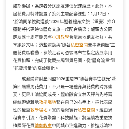
如期舉辦，為跑者分送朋友迷信配速經歷。此外，本
屆花費月特殊設置了系列主題配套運動：1月17日，
“黔渝同業悅動遵義”2026年遵義體育文旅（重慶）推介
運動將搭建跨省體育文旅一起配合橋梁；龍頭寺公園
跑友匯十周年慶典將
小班教學
會聚當地跑友社群，共
享跑步文明；這些運動與“隨著
私密空間
賽事逛商圈”主
題花費區聯動，參競走者可憑號碼布在指定店展享用
花費扣頭，完成了從競技場到貿易圈、從“體育流量”到
“花費增量”的高效轉化。
成渝體育財產同盟2026重慶市“隨著賽事往觀光”暨
第四屆重馬花費月，不只是一場體育與花費的跨界盛
宴，更是川渝協同成長、體旅融會立林天秤首先將蕾
絲絲帶優雅地
教學場地
繫在自己的右手上，這代表感
性的權重
教學場地
。異的活潑實行
私密空間
。經由過
程賽事引流、花費聚勢、科技賦能，將連續為重慶扶
植國際花費
瑜伽教室
中間城市注進動力，推進成渝地