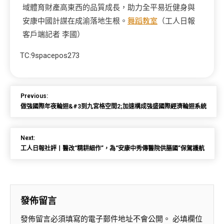
域體育財產高東西的品質成長，助力全平易近健身與
安康中國計謀在成渝落地生根。
舞蹈教室
（工人日報
客戶端記者 李國）
TC:9spacepos273
Previous:
做強國際年夜輪迴&#3到九宮格空間2;加速構成強盛國際經濟輪迴系統
Next:
工人日報社評丨醫改“精耕細作”，為“安康中秀傳醫院供膳國”保駕護航
發佈留言
發佈留言必須填寫的電子郵件地址不會公開。
必填欄位