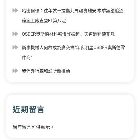
哈密爾頓：往年試車撞傷九周寢食難安 本季無望追逐
億嵐工廠直營F1第八冠
OSDER奧斯德材料報價許振超：天道酬勤鑄非凡
辦事機械人何故成為廣交會“年夜明星OSDER奧斯德零
件商”
我們外行森和診所體檢動
近期留言
尚無留言可供顯示。